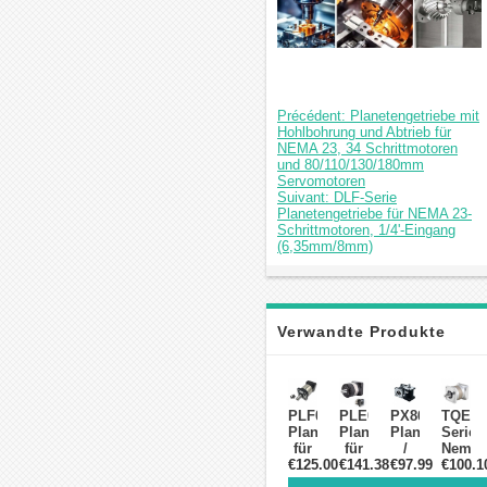
Précédent: Planetengetriebe mit
Hohlbohrung und Abtrieb für
NEMA 23, 34 Schrittmotoren
und 80/110/130/180mm
Servomotoren
Suivant: DLF-Serie
Planetengetriebe für NEMA 23-
Schrittmotoren, 1/4'-Eingang
(6,35mm/8mm)
Verwandte Produkte
PLF090
PLE090
PX86
TQEG-
Planetengetriebe
Planetengetriebe
Planetengetri
Serie
für
für
/
Nema
NEMA
€125.00
NEMA
€141.38
Geschwindigke
€97.99
€100.1
34
34
34
für
Planet