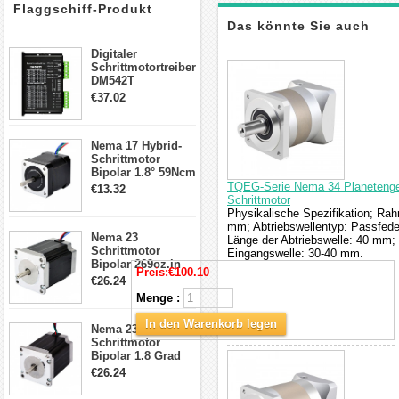
Flaggschiff-Produkt
Das könnte Sie auch
Digitaler
interessieren
Schrittmotortreiber
DM542T
Schrittmotor
€37.02
Treiber 1.0-4.2A 20-
50VDC für Nema
17, 23, 24
Nema 17 Hybrid-
Schrittmotor
Schrittmotor
Bipolar 1.8° 59Ncm
2A 4 Drähte mit 1m
TQEG-Serie Nema 34 Planetenget
€13.32
Kabel & Stecker
Schrittmotor
für 3D
Physikalische Spezifikation; Ra
Drucker/CNC
mm; Abtriebswellentyp: Passfede
Nema 23
Länge der Abtriebswelle: 40 mm
Schrittmotor
Eingangswelle: 30-40 mm.
Bipolar 269oz.in
Preis:
€100.10
2,8A 57x57x76mm
€26.24
4-Draht-
Menge :
Schrittmotor
23HS30-2804S
In den Warenkorb legen
Nema 23
Schrittmotor
Bipolar 1.8 Grad
1.9Nm 3A 3.36V 4
€26.24
Drähte CNC
Schrittmotor DIY