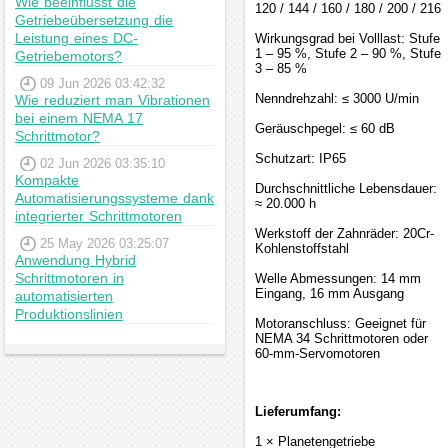
Wie beeinflusst die
120 / 144 / 160 / 180 / 200 / 216
Getriebeübersetzung die
Leistung eines DC-
Wirkungsgrad bei Volllast: Stufe
1 – 95 %, Stufe 2 – 90 %, Stufe
Getriebemotors?
3 – 85 %
09 Jun 2026 03:42:32
Nenndrehzahl: ≤ 3000 U/min
Wie reduziert man Vibrationen
bei einem NEMA 17
Geräuschpegel: ≤ 60 dB
Schrittmotor?
Schutzart: IP65
02 Jun 2026 03:35:10
Kompakte
Durchschnittliche Lebensdauer:
Automatisierungssysteme dank
≈ 20.000 h
integrierter Schrittmotoren
Werkstoff der Zahnräder: 20Cr-
25 May 2026 03:25:07
Kohlenstoffstahl
Anwendung Hybrid
Schrittmotoren in
Welle Abmessungen: 14 mm
Eingang, 16 mm Ausgang
automatisierten
Produktionslinien
Motoranschluss: Geeignet für
NEMA 34 Schrittmotoren oder
60-mm-Servomotoren
Lieferumfang:
1 × Planetengetriebe