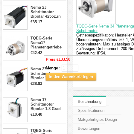
CNC Fräse
Nema 23
Schrittmotor
Bipolar 425oz.in
4.2A 57x57x114mm
€35.17
4 Draht Hybrid
TQEG-Serie Nema 34 Planetenget
Schrittmotor
Schrittmotor
Getriebespezifikation: Herstelle
TQEG-Serie
Übersetzungsverhältnis: 50: 1; W
Nema17
bogenminuten; Max.zulässiges D
Planetengetriebe
Zulässiges Drehmoment: 200 Nm(
5:1 Spiel 15Arc-
€42.42
Bewertung: IP54.
min für Nema 17
Preis:
€133.50
Getriebe
Schrittmotor
Menge :
Nema 23
Schrittmotor
In den Warenkorb legen
Bipolar 1,8 Grad
2,83Nm 4 A 2,26V
€28.93
CNC Hybrid-
Schrittmotor mit 8
Anschlüssen
Nema 17
Beschreibung
Schrittmotor
Bipolar 1.8 Grad
Spezifikationen
8.7Ncm 1A 3.5V 4
€10.40
Draden Hybrid-
Maßgefertigtes Design
Schrittmotor
Bewertungen
TQEG-Serie