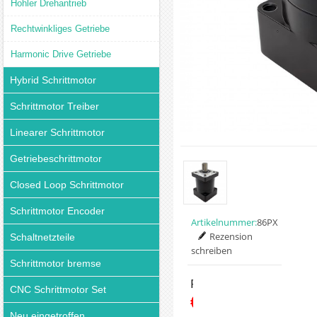
Hohler Drehantrieb
Rechtwinkliges Getriebe
Harmonic Drive Getriebe
Hybrid Schrittmotor
Schrittmotor Treiber
Linearer Schrittmotor
Getriebeschrittmotor
Closed Loop Schrittmotor
Schrittmotor Encoder
Artikelnummer:
86PX
Rezension
Schaltnetzteile
schreiben
Schrittmotor bremse
Preis:
CNC Schrittmotor Set
€49.99
Neu eingetroffen