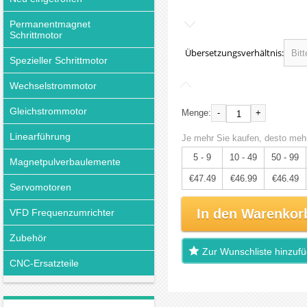
Permanentmagnet
Schrittmotor
Übersetzungsverhältnis:
Spezieller Schrittmotor
Wechselstrommotor
Gleichstrommotor
-
+
Menge:
Linearführung
Je mehr Sie kaufen, desto mehr
5 - 9
10 - 49
50 - 99
Magnetpulverbaulemente
€47.49
€46.99
€46.49
Servomotoren
In den Warenkor
VFD Frequenzumrichter
Zubehör
Zur Wunschliste hinzuf
CNC-Ersatzteile