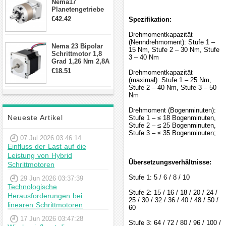
Nema17
Planetengetriebe
10:1 Spiel 15Arc-
€42.42
Spezifikation:
min für Nema 17
Getriebe
Drehmomentkapazität
Schrittmotor
(Nenndrehmoment): Stufe 1 –
Nema 23 Bipolar
15 Nm, Stufe 2 – 30 Nm, Stufe
Schrittmotor 1,8
3 – 40 Nm
Grad 1,26 Nm 2,8A
2,5V 4 Drähte
€18.51
Drehmomentkapazität
23hs22-2804s
(maximal): Stufe 1 – 25 Nm,
Hybrid-
Stufe 2 – 40 Nm, Stufe 3 – 50
Schrittmotor
Nm
Drehmoment (Bogenminuten):
Neueste Artikel
Stufe 1 – ≤ 18 Bogenminuten,
Stufe 2 – ≤ 25 Bogenminuten,
Stufe 3 – ≤ 35 Bogenminuten;
07 Jul 2026 03:46:14
Einfluss der Last auf die
Leistung von Hybrid
Übersetzungsverhältnisse:
Schrittmotoren
Stufe 1: 5 / 6 / 8 / 10
29 Jun 2026 03:37:39
Technologische
Stufe 2: 15 / 16 / 18 / 20 / 24 /
Herausforderungen bei
25 / 30 / 32 / 36 / 40 / 48 / 50 /
linearen Schrittmotoren
60
17 Jun 2026 03:47:28
Stufe 3: 64 / 72 / 80 / 96 / 100 /