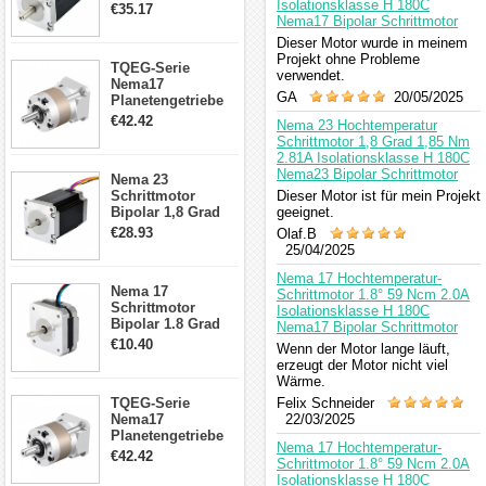
4.2A 57x57x114mm
Isolationsklasse H 180C
€35.17
4 Draht Hybrid
Nema17 Bipolar Schrittmotor
Schrittmotor
Dieser Motor wurde in meinem
Projekt ohne Probleme
TQEG-Serie
verwendet.
Nema17
GA
20/05/2025
Planetengetriebe
5:1 Spiel 15Arc-
€42.42
Nema 23 Hochtemperatur
min für Nema 17
Schrittmotor 1,8 Grad 1,85 Nm
Getriebe
2.81A Isolationsklasse H 180C
Schrittmotor
Nema23 Bipolar Schrittmotor
Nema 23
Schrittmotor
Dieser Motor ist für mein Projekt
Bipolar 1,8 Grad
geeignet.
2,83Nm 4 A 2,26V
€28.93
Olaf.B
CNC Hybrid-
25/04/2025
Schrittmotor mit 8
Anschlüssen
Nema 17 Hochtemperatur-
Nema 17
Schrittmotor 1.8° 59 Ncm 2.0A
Schrittmotor
Isolationsklasse H 180C
Bipolar 1.8 Grad
Nema17 Bipolar Schrittmotor
8.7Ncm 1A 3.5V 4
€10.40
Wenn der Motor lange läuft,
Draden Hybrid-
erzeugt der Motor nicht viel
Schrittmotor
Wärme.
TQEG-Serie
Felix Schneider
Nema17
22/03/2025
Planetengetriebe
Nema 17 Hochtemperatur-
10:1 Spiel 15Arc-
€42.42
Schrittmotor 1.8° 59 Ncm 2.0A
min für Nema 17
Isolationsklasse H 180C
Getriebe