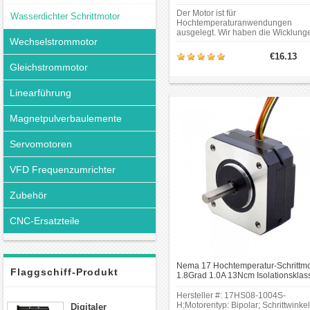
180C Nema17 Bipolar Schrittmotor
Der Motor ist für
Wasserdichter Schrittmotor
Hochtemperaturanwendungen
ausgelegt. Wir haben die Wicklung
Wechselstrommotor
Lager, Magnete und das
Kunststoffskelett des Motors so
€16.13
angepasst, dass sie die
Gleichstrommotor
Isolationsklasse H erreichen und
Temperaturen von bis zu 180 Grad
Celsius standhalten. Der Motor wir
Linearführung
kann in 3D-Druckern eingesetzt.
Magnetpulverbaulemente
Servomotoren
VFD Frequenzumrichter
Zubehör
CNC-Ersatzteile
Nema 17 Hochtemperatur-Schrittmo
Flaggschiff-Produkt
1.8Grad 1.0A 13Ncm Isolationsklas
H 180C Hybrid-Schrittmotor
Hersteller #: 17HS08-1004S-
H;Motorentyp: Bipolar; Schrittwinkel
Digitaler