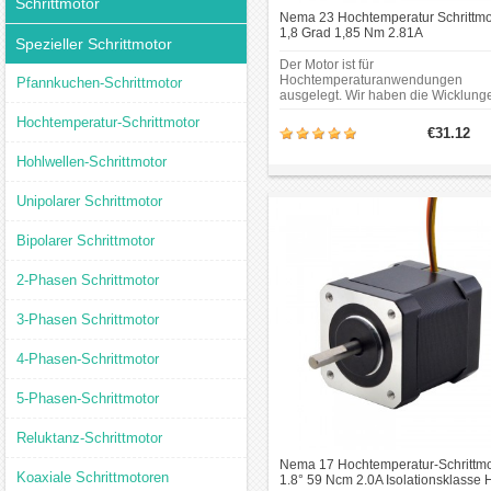
Schrittmotor
Nema 23 Hochtemperatur Schrittmo
1,8 Grad 1,85 Nm 2.81A
Spezieller Schrittmotor
Isolationsklasse H 180C Nema23
Bipolar Schrittmotor
Der Motor ist für
Hochtemperaturanwendungen
Pfannkuchen-Schrittmotor
ausgelegt. Wir haben die Wicklung
Lager, Magnete und das
Hochtemperatur-Schrittmotor
Kunststoffskelett des Motors so
€31.12
angepasst, dass sie die
Isolationsklasse H erreichen und
Hohlwellen-Schrittmotor
Temperaturen von bis zu 180 Grad
Celsius standhalten. Der Motor wir
Unipolarer Schrittmotor
kann in 3D-Druckern eingesetzt.
Bipolarer Schrittmotor
2-Phasen Schrittmotor
3-Phasen Schrittmotor
4-Phasen-Schrittmotor
5-Phasen-Schrittmotor
Reluktanz-Schrittmotor
Nema 17 Hochtemperatur-Schrittmo
Koaxiale Schrittmotoren
1.8° 59 Ncm 2.0A Isolationsklasse 