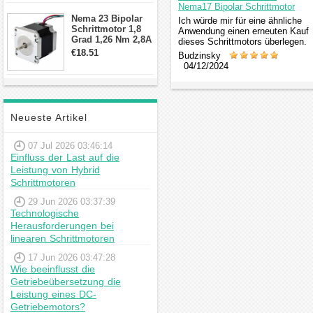
Nema17 Bipolar Schrittmotor
Schrittmotor
Nema 23 Bipolar
Ich würde mir für eine ähnliche
Schrittmotor 1,8
Anwendung einen erneuten Kauf
Grad 1,26 Nm 2,8A
dieses Schrittmotors überlegen.
2,5V 4 Drähte
€18.51
Budzinsky
23hs22-2804s
04/12/2024
Hybrid-
Schrittmotor
Neueste Artikel
07 Jul 2026 03:46:14
Einfluss der Last auf die
Leistung von Hybrid
Schrittmotoren
29 Jun 2026 03:37:39
Technologische
Herausforderungen bei
linearen Schrittmotoren
17 Jun 2026 03:47:28
Wie beeinflusst die
Getriebeübersetzung die
Leistung eines DC-
Getriebemotors?