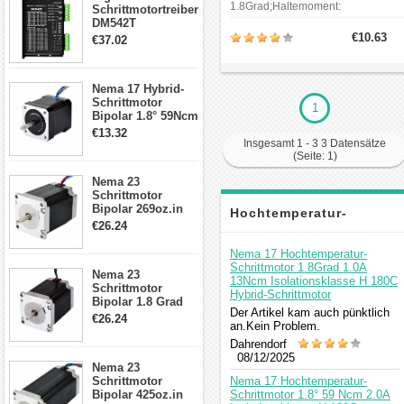
1.8Grad;Haltemoment:
Schrittmotortreiber
16Ncm(22.7oz.in); Strom: 1.0A;
DM542T
Isolationsklasse: H 180C
Schrittmotor
€10.63
€37.02
(356F);Rahmengröße: 42 x
Treiber 1.0-4.2A 20-
42mm;Körper Länge: 21.5mm;
50VDC für Nema
Schaftdurchmesser: Φ5mm;
17, 23, 24
Schaftlänge: 20mm; Doppel-D-
Nema 17 Hybrid-
Schrittmotor
Schnittlänge: 16.5mm; Anzahl Leiter
Schrittmotor
Leitungslänge: 400mm; Gewicht:
1
Bipolar 1.8° 59Ncm
150g.
2A 4 Drähte mit 1m
€13.32
Kabel & Stecker
Insgesamt 1 - 3 3 Datensätze
für 3D
(Seite: 1)
Drucker/CNC
Nema 23
Schrittmotor
Bipolar 269oz.in
Hochtemperatur-
2,8A 57x57x76mm
€26.24
4-Draht-
Schrittmotor
Schrittmotor
Nema 17 Hochtemperatur-
23HS30-2804S
Schrittmotor 1.8Grad 1.0A
Nema 23
13Ncm Isolationsklasse H 180C
Schrittmotor
Kommentar
Hybrid-Schrittmotor
Bipolar 1.8 Grad
Der Artikel kam auch pünktlich
1.9Nm 3A 3.36V 4
€26.24
an.Kein Problem.
Drähte CNC
Schrittmotor DIY
Dahrendorf
CNC Fräse
08/12/2025
Nema 23
Schrittmotor
Nema 17 Hochtemperatur-
Bipolar 425oz.in
Schrittmotor 1.8° 59 Ncm 2.0A