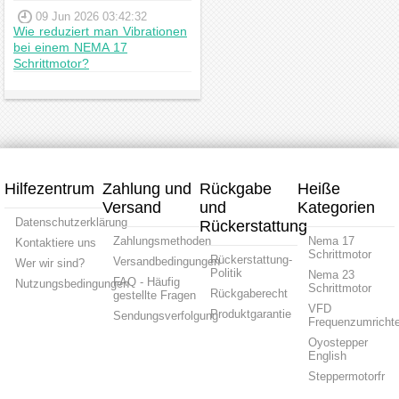
09 Jun 2026 03:42:32
Wie reduziert man Vibrationen
bei einem NEMA 17
Schrittmotor?
Hilfezentrum
Zahlung und
Rückgabe
Heiße
Versand
und
Kategorien
Datenschutzerklärung
Rückerstattung
Zahlungsmethoden
Nema 17
Kontaktiere uns
Schrittmotor
Rückerstattung-
Versandbedingungen
Wer wir sind?
Politik
Nema 23
FAQ - Häufig
Nutzungsbedingungen
Schrittmotor
Rückgaberecht
gestellte Fragen
VFD
Produktgarantie
Sendungsverfolgung
Frequenzumrichte
Oyostepper
English
Steppermotorfr