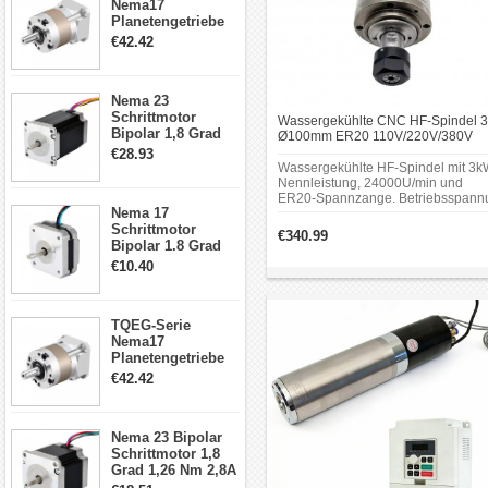
Nema17
Planetengetriebe
5:1 Spiel 15Arc-
€42.42
min für Nema 17
Getriebe
Schrittmotor
Nema 23
Schrittmotor
Wassergekühlte CNC HF-Spindel 
Bipolar 1,8 Grad
Ø100mm ER20 110V/220V/380V
2,83Nm 4 A 2,26V
24000U/min 10,5A
€28.93
CNC Hybrid-
Wassergekühlte HF‑Spindel mit 3k
Schrittmotor mit 8
Nennleistung, 24000U/min und
Anschlüssen
ER20‑Spannzange. Betriebsspann
Nema 17
wählbar 110V, 220V oder 380V,
Schrittmotor
Stromaufnahme 10,5A. Durchmess
€340.99
100mm. Ausgelegt für Fräs‑ und
Bipolar 1.8 Grad
Gravuranwendungen in
8.7Ncm 1A 3.5V 4
€10.40
CNC‑Maschinen.
Draden Hybrid-
Schrittmotor
TQEG-Serie
Nema17
Planetengetriebe
10:1 Spiel 15Arc-
€42.42
min für Nema 17
Getriebe
Schrittmotor
Nema 23 Bipolar
Schrittmotor 1,8
Grad 1,26 Nm 2,8A
2,5V 4 Drähte