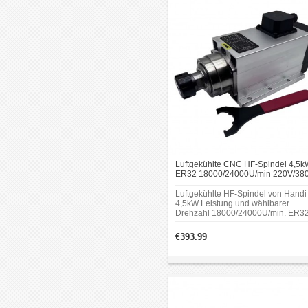
Luftgekühlte CNC HF-Spindel 4,5k
ER32 18000/24000U/min 220V/38
in quadratischer Bauform
Luftgekühlte HF-Spindel von Handi 
4,5kW Leistung und wählbarer
Drehzahl 18000/24000U/min. ER32
Spannzange, Betrieb mit 220V ode
380V möglich. Drehmoment bis
€393.99
2,39Nm.