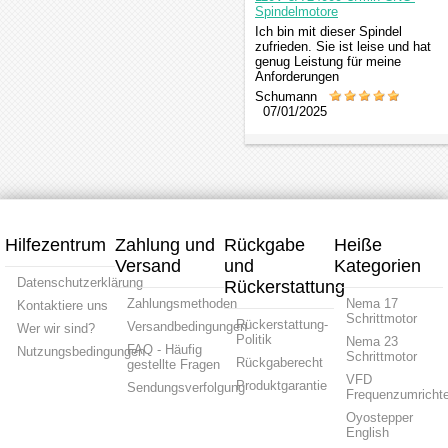
Spindelmotore
Ich bin mit dieser Spindel
zufrieden. Sie ist leise und hat
genug Leistung für meine
Anforderungen
Schumann
07/01/2025
Hilfezentrum
Zahlung und
Rückgabe
Heiße
Versand
und
Kategorien
Datenschutzerklärung
Rückerstattung
Zahlungsmethoden
Nema 17
Kontaktiere uns
Schrittmotor
Rückerstattung-
Versandbedingungen
Wer wir sind?
Politik
Nema 23
FAQ - Häufig
Nutzungsbedingungen
Schrittmotor
Rückgaberecht
gestellte Fragen
VFD
Produktgarantie
Sendungsverfolgung
Frequenzumrichte
Oyostepper
English