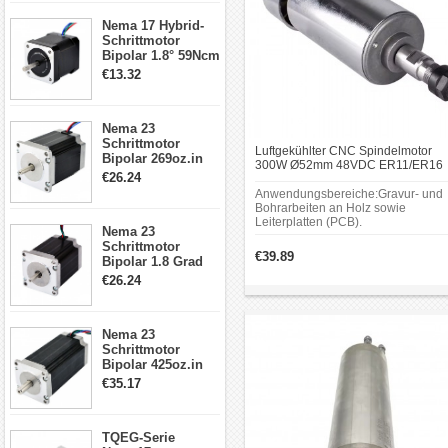
17, 23, 24
Nema 17 Hybrid-
Schrittmotor
Schrittmotor
Bipolar 1.8° 59Ncm
2A 4 Drähte mit 1m
€13.32
Kabel & Stecker
für 3D
Drucker/CNC
Nema 23
Schrittmotor
Luftgekühlter CNC Spindelmotor
Bipolar 269oz.in
300W Ø52mm 48VDC ER11/ER16
2,8A 57x57x76mm
€26.24
12000U/min für Leiterplattenfräsen
4-Draht-
und Holzgravur
Anwendungsbereiche:Gravur- und
Schrittmotor
Bohrarbeiten an Holz sowie
23HS30-2804S
Leiterplatten (PCB).
Nema 23
Schrittmotor
€39.89
Bipolar 1.8 Grad
1.9Nm 3A 3.36V 4
€26.24
Drähte CNC
Schrittmotor DIY
CNC Fräse
Nema 23
Schrittmotor
Bipolar 425oz.in
4.2A 57x57x114mm
€35.17
4 Draht Hybrid
Schrittmotor
TQEG-Serie