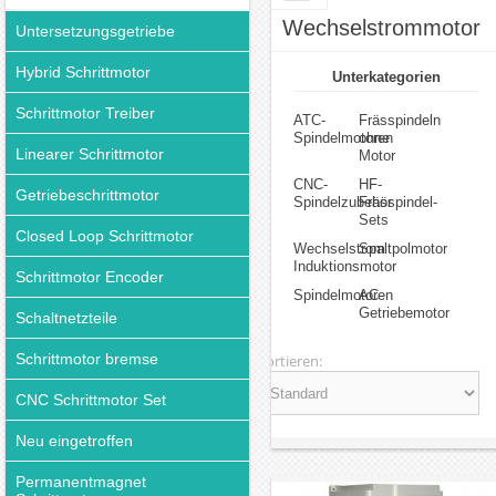
Wechselstrommotor
Untersetzungsgetriebe
Hybrid Schrittmotor
Unterkategorien
Schrittmotor Treiber
ATC-
Frässpindeln
Spindelmotoren
ohne
Linearer Schrittmotor
Motor
CNC-
HF-
Getriebeschrittmotor
Spindelzubehör
Frässpindel-
Sets
Closed Loop Schrittmotor
Wechselstrom
Spaltpolmotor
Induktionsmotor
Schrittmotor Encoder
Spindelmotoren
AC-
Getriebemotor
Schaltnetzteile
Schrittmotor bremse
Sortieren:
CNC Schrittmotor Set
Neu eingetroffen
Permanentmagnet