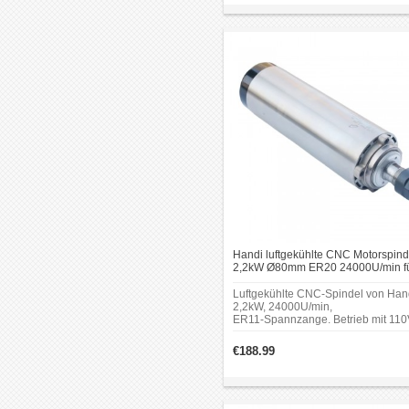
Handi luftgekühlte CNC Motorspind
2,2kW Ø80mm ER20 24000U/min f
CNC Holzfräsmaschinen
Luftgekühlte CNC‑Spindel von Han
2,2kW, 24000U/min,
ER11‑Spannzange. Betrieb mit 110
220V oder 380V, Stromaufnahme
7,6A/4,4A. Frequenz 400Hz,
€188.99
Fettschmierung, Gewicht 5,6kg.
Ausgelegt für Fräsanwendungen a
Holz in CNC‑Maschinen.