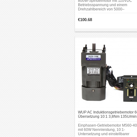
800W-Spindelmotor mit 110VDC
Betriebsspannung und einem
Drehzahlbereich von 5000–
20000U/min. Das Set enthält einen
WK811-Drehzahlregler, einen 52m
€100.68
Spindelhalter und eine ER11-
Spannzange mit 3,175mm
Spanndurchmesser.
WUP AC Induktionsgetriebemotor 
Übersetzung 10:1 3,8Nm 135U/min
reversierbar mit Drehzahlregler
Einphasen-Getriebemotor M560-4
mit 60W Nennleistung, 10:1-
Untersetzung und einstellbarer