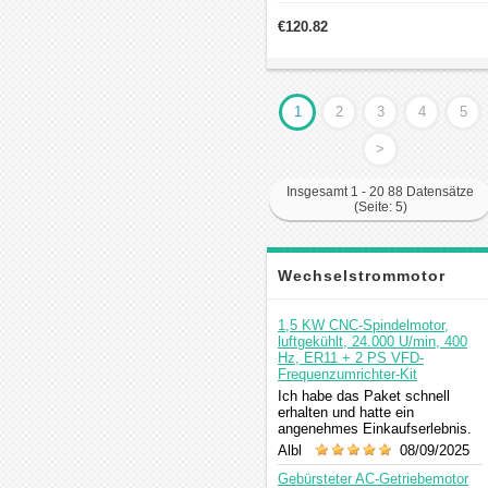
Abtriebsdrehzahl von 0–135U/min.
Zum Lieferumfang gehören Motor,
€120.82
Getriebe und Drehzahlregler.
1
2
3
4
5
>
Insgesamt 1 - 20 88 Datensätze
(Seite: 5)
Wechselstrommotor
Kommentar
1,5 KW CNC-Spindelmotor,
luftgekühlt, 24.000 U/min, 400
Hz, ER11 + 2 PS VFD-
Frequenzumrichter-Kit
Ich habe das Paket schnell
erhalten und hatte ein
angenehmes Einkaufserlebnis.
Albl
08/09/2025
Gebürsteter AC-Getriebemotor