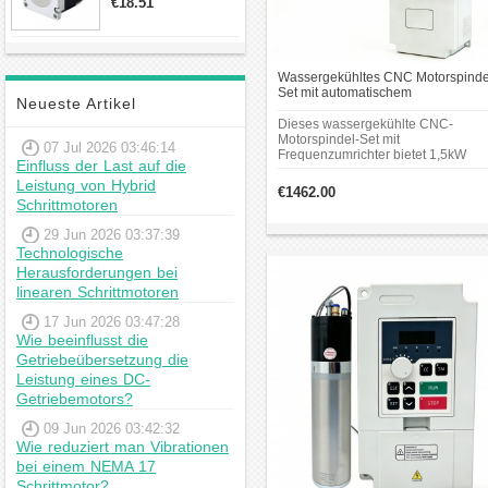
€18.51
23hs22-2804s
Hybrid-
Schrittmotor
Wassergekühltes CNC Motorspinde
Set mit automatischem
Neueste Artikel
Werkzeugwechsel 1,5kW ISO20
Ø80mm 220V 24000U/min mit
Dieses wassergekühlte CNC-
Frequenzumrichter
Motorspindel-Set mit
07 Jul 2026 03:46:14
Frequenzumrichter bietet 1,5kW
Einfluss der Last auf die
Leistung bei 220V. Die Ø80mm-
Leistung von Hybrid
Spindel verfügt über eine ISO20-
€1462.00
Werkzeugaufnahme und erreicht ei
Schrittmotoren
Drehzahl von bis zu 24000U/min.
29 Jun 2026 03:37:39
Technologische
Herausforderungen bei
linearen Schrittmotoren
17 Jun 2026 03:47:28
Wie beeinflusst die
Getriebeübersetzung die
Leistung eines DC-
Getriebemotors?
09 Jun 2026 03:42:32
Wie reduziert man Vibrationen
bei einem NEMA 17
Schrittmotor?