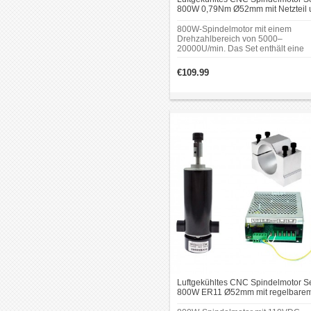
800W 0,79Nm Ø52mm mit Netzteil 
13 ER11 bzw. 10 ER16 Spannzang
800W-Spindelmotor mit einem
Drehzahlbereich von 5000–
20000U/min. Das Set enthält eine
manuelle Drehzahlregelung, eine
52mm-Spindelhalterung und einen
€109.99
Spannzangensatz.
Luftgekühltes CNC Spindelmotor S
800W ER11 Ø52mm mit regelbare
Netzteil und Spindelhalter