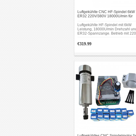
Luftgekühlte CNC HF-Spindel 6kW
ER32 220V/380V 18000U/min für
CNC Holzfräsmaschinen
Luftgekühlte HF‑Spindel mit 6kW
Leistung, 18000U/min Drehzahl un
ER32‑Spannzange. Betrieb mit 22
oder 380V möglich. Ausgelegt für
Fräsanwendungen an Holz in
€319.99
CNC‑Maschinen.
Luftgekühltes CNC Spindelmotor S