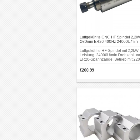
Luftgekühlte CNC HF Spindel 2,2k
Ø80mm ER20 400Hz 24000U/min
220V/380V für CNC Fräsmaschine
Luftgekühlte HF‑Spindel mit 2,2kW
Leistung, 24000U/min Drehzahl un
ER20‑Spannzange. Betrieb mit 22
oder 380V möglich, Nennstrom 5A,
Frequenz 400Hz. Maximales
€200.99
Drehmoment 0,8Nm, Durchmesser
80mm, Gewicht 7kg.