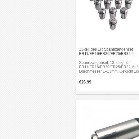
13-teiliges ER Spannzangenset
ER11/ER16/ER20/ER25/ER32 für
CNC Motorspindeln
Spannzangenset, 13‑teilig, für
ER11/ER16/ER20/ER25/ER32‑Auf
Durchmesser 1–13mm, Gewicht 1k
€26.99