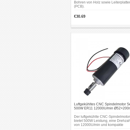
Bohren von Holz sowie Leiterplatte
(PCB).
€30.69
Luftgekühltes CNC Spindelmotor S
500W ER11 12000U/min Ø52×20
für PCB Gravur
Der luftgekühlte CNC-Spindelmotor
bietet 500W Leistung, eine Drehzah
von 12000U/min und kompakte
Abmessungen von Ø52×200mm. J