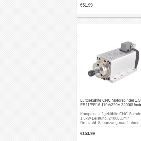
nach Ausführung verfügt er über ei
€51.99
ER11- oder ER16-Werkzeugaufna
und ist für PCB-Gravurarbeiten
vorgesehen.
Luftgekühlte CNC Motorspindel 1,
ER11/ER16 110V/220V 24000U/mi
mit Rundsteckverbinder
Kompakte luftgekühlte CNC-Spinde
1,5kW Leistung, 24000U/min
Drehzahl. Spannzangenaufnahme
ER11/ER16. Betrieb mit 110V/220V,
Stromaufnahme 8A, Frequenz 400H
€153.99