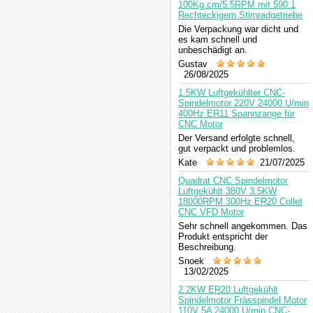
100Kg.cm/5.5RPM mit 590:1
Rechteckigem Stirnradgetriebe
Die Verpackung war dicht und
es kam schnell und
unbeschädigt an.
Gustav
26/08/2025
1.5KW Luftgekühlter CNC-
Spindelmotor 220V 24000 U/min
400Hz ER11 Spannzange für
CNC Motor
Der Versand erfolgte schnell,
gut verpackt und problemlos.
Kate
21/07/2025
Quadrat CNC Spindelmotor
Luftgekühlt 380V 3.5KW
18000RPM 300Hz ER20 Collet
CNC VFD Motor
Sehr schnell angekommen. Das
Produkt entspricht der
Beschreibung.
Snoek
13/02/2025
2.2KW ER20 Luftgekühlt
Spindelmotor Frässpindel Motor
110V 5A 24000 U/min CNC-