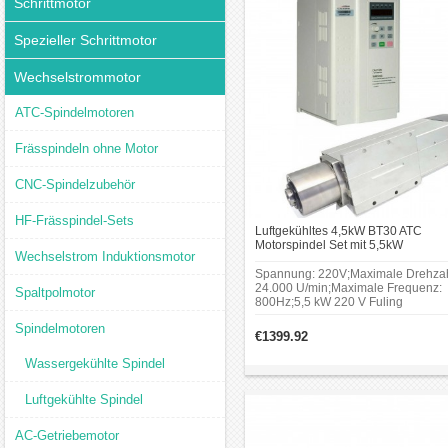
Schrittmotor
Spezieller Schrittmotor
Wechselstrommotor
ATC-Spindelmotoren
Frässpindeln ohne Motor
CNC-Spindelzubehör
HF-Frässpindel-Sets
Luftgekühltes 4,5kW BT30 ATC
Motorspindel Set mit 5,5kW
Wechselstrom Induktionsmotor
Frequenzumrichter
Spannung: 220V;Maximale Drehzah
24.000 U/min;Maximale Frequenz:
Spaltpolmotor
800Hz;5,5 kW 220 V Fuling
Frequenzumrichter.
Spindelmotoren
€1399.92
Wassergekühlte Spindel
Luftgekühlte Spindel
AC-Getriebemotor