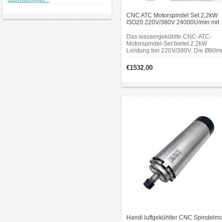
CNC ATC Motorspindel Set 2,2kW
ISO20 220V/380V 24000U/min mit
2,2kW Frequenzumrichter
Das wassergekühlte CNC-ATC-
Motorspindel-Set bietet 2,2kW
Leistung bei 220V/380V. Die Ø80m
Spindel mit ISO20-
Werkzeugaufnahme erreicht bis zu
€1532.00
24000U/min und wird mit einem
2,2kW-Frequenzumrichter mit Modb
Schnittstelle geliefert.
Handi luftgekühlter CNC Spindelmo