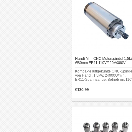
Handi Mini CNC Motorspindel 1,5
Ø80mm ER11 110V/220V/380V
24000U/min luftgekühlt
Kompakte luftgekühlte CNC‑Spinde
von Handi, 1,5kW, 24000U/min,
ER11‑Spannzange. Betrieb mit 110
220V oder 380V möglich
(stromabhängig). Frequenz 400Hz.
€130.99