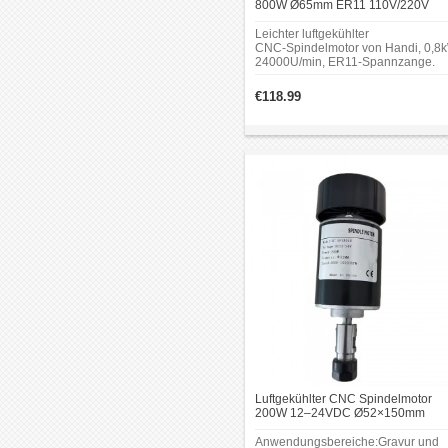
800W Ø65mm ER11 110V/220V
24000U/min für CNC
Graviermaschinen
Leichter luftgekühlter
CNC‑Spindelmotor von Handi, 0,8k
24000U/min, ER11‑Spannzange.
Betrieb mit 110V, 220V oder 380V
möglich. Nennstrom 2,5A, Frequen
€118.99
400Hz, Fettschmierung.
Luftgekühlter CNC Spindelmotor
200W 12–24VDC Ø52×150mm
ER11/ER16 10000U/min für kleine
Graviermaschinen
Anwendungsbereiche:Gravur und