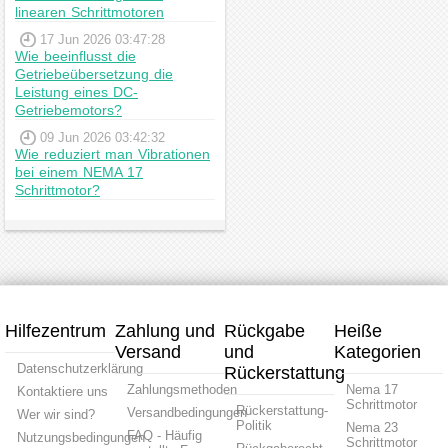
linearen Schrittmotoren
17 Jun 2026 03:47:28
Wie beeinflusst die
Getriebeübersetzung die
Leistung eines DC-
Getriebemotors?
09 Jun 2026 03:42:32
Wie reduziert man Vibrationen
bei einem NEMA 17
Schrittmotor?
Hilfezentrum
Zahlung und
Rückgabe
Heiße
Versand
und
Kategorien
Datenschutzerklärung
Rückerstattung
Zahlungsmethoden
Nema 17
Kontaktiere uns
Schrittmotor
Rückerstattung-
Versandbedingungen
Wer wir sind?
Politik
Nema 23
FAQ - Häufig
Nutzungsbedingungen
Schrittmotor