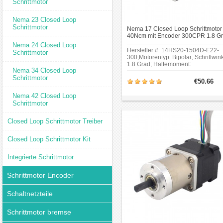
Schrittmotor
Nema 23 Closed Loop
Schrittmotor
Nema 17 Closed Loop Schrittmotor
40Ncm mit Encoder 300CPR 1.8 G
1.50A 4.20V Schrittmotor
Nema 24 Closed Loop
Hersteller #: 14HS20-1504D-E22-
Schrittmotor
300;Motorentyp: Bipolar; Schrittwink
1.8 Grad; Haltemoment:
Nema 34 Closed Loop
0.40Nm(56.66oz.in);Rahmengröße:
Schrittmotor
x 35mm; Motorlänge:
€50.66
52mm;Schaftdurchmesser: Φ5mm;
Schaftlänge: 24mm.
Nema 42 Closed Loop
Schrittmotor
Closed Loop Schrittmotor Treiber
Closed Loop Schrittmotor Kit
Integrierte Schrittmotor
Schrittmotor Encoder
Schaltnetzteile
Schrittmotor bremse