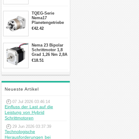
Schrittmotor
TQEG-Serie
Nema17
Planetengetriebe
10:1 Spiel 15Arc-
€42.42
min für Nema 17
Getriebe
Schrittmotor
Nema 23 Bipolar
Schrittmotor 1,8
Grad 1,26 Nm 2,8A
2,5V 4 Drähte
€18.51
23hs22-2804s
Hybrid-
Schrittmotor
Neueste Artikel
07 Jul 2026 03:46:14
Einfluss der Last auf die
Leistung von Hybrid
Schrittmotoren
29 Jun 2026 03:37:39
Technologische
Herausforderungen bei