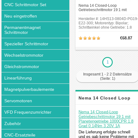
CNC Schrittmotor Set
Nema 14 Closed-Loop
Getriebeschrittmotor 19:1 mit
Planetengetriebe 1000CPR 1.8 Gr
Neu eingetroffen
0.14Nm 3.20V 1A
Hersteller #: 14HS13-0804D-PG19
E22-300; Motorentyp: Bipolar;
Permanentmagnet
Schrittwinkel ohne Getriebe: 1.8
Grad;Haltemoment ohne Getriebe:
Schrittmotor
0.14Nm(19.83oz.in);Länge des
€68.87
Getriebes:
Spezieller Schrittmotor
35.8mm;Übersetzungsverhältnis:
19.20;Zahnspiel bei Nulllast:
<=1Grad;Auflösung: 300cpr.
Wechselstrommotor
1
Gleichstrommotor
Insgesamt 1 - 2 2 Datensätze
Linearführung
(Seite: 1)
Magnetpulverbaulemente
Nema 14 Closed Loop
Servomotoren
Schrittmotor
VFD Frequenzumrichter
Nema 14 Closed-Loop
Getriebeschrittmotor 19:1 mit
Planetengetriebe 1000CPR 1.8
Zubehör
Kommentar
Grad 0.14Nm 3.20V 1A
Die Lieferung erfolgte schnell
CNC-Ersatzteile
und es gab keine Probleme mit