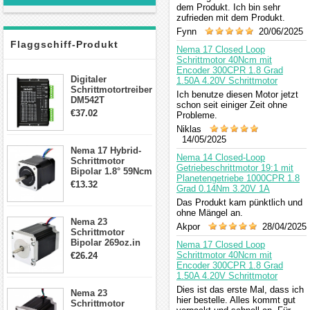
dem Produkt. Ich bin sehr
zufrieden mit dem Produkt.
Fynn
20/06/2025
Flaggschiff-Produkt
Nema 17 Closed Loop
Schrittmotor 40Ncm mit
Encoder 300CPR 1.8 Grad
Digitaler
1.50A 4.20V Schrittmotor
Schrittmotortreiber
Ich benutze diesen Motor jetzt
DM542T
schon seit einiger Zeit ohne
Schrittmotor
€37.02
Probleme.
Treiber 1.0-4.2A 20-
Niklas
50VDC für Nema
14/05/2025
17, 23, 24
Nema 17 Hybrid-
Schrittmotor
Nema 14 Closed-Loop
Schrittmotor
Getriebeschrittmotor 19:1 mit
Bipolar 1.8° 59Ncm
Planetengetriebe 1000CPR 1.8
2A 4 Drähte mit 1m
€13.32
Grad 0.14Nm 3.20V 1A
Kabel & Stecker
für 3D
Das Produkt kam pünktlich und
Drucker/CNC
ohne Mängel an.
Nema 23
Akpor
28/04/2025
Schrittmotor
Bipolar 269oz.in
Nema 17 Closed Loop
2,8A 57x57x76mm
Schrittmotor 40Ncm mit
€26.24
4-Draht-
Encoder 300CPR 1.8 Grad
Schrittmotor
1.50A 4.20V Schrittmotor
23HS30-2804S
Dies ist das erste Mal, dass ich
Nema 23
hier bestelle. Alles kommt gut
Schrittmotor