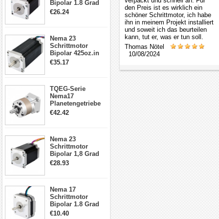
verpackt und schnell an. Für
Bipolar 1.8 Grad
den Preis ist es wirklich ein
1.9Nm 3A 3.36V 4
€26.24
schöner Schrittmotor, ich habe
Drähte CNC
ihn in meinem Projekt installiert
Schrittmotor DIY
und soweit ich das beurteilen
CNC Fräse
kann, tut er, was er tun soll.
Nema 23
Schrittmotor
Thomas Nötel
Bipolar 425oz.in
10/08/2024
4.2A 57x57x114mm
€35.17
4 Draht Hybrid
Schrittmotor
TQEG-Serie
Nema17
Planetengetriebe
5:1 Spiel 15Arc-
€42.42
min für Nema 17
Getriebe
Schrittmotor
Nema 23
Schrittmotor
Bipolar 1,8 Grad
2,83Nm 4 A 2,26V
€28.93
CNC Hybrid-
Schrittmotor mit 8
Anschlüssen
Nema 17
Schrittmotor
Bipolar 1.8 Grad
8.7Ncm 1A 3.5V 4
€10.40
Draden Hybrid-