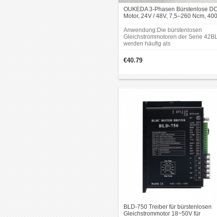
OUKEDA 3-Phasen Bürstenlose DC
Motor, 24V / 48V, 7,5–260 Ncm, 40
U/min, Ø42 mm
Anwendung:Die bürstenlosen
Gleichstrommotoren der Serie 42B
werden häufig als
Antriebskomponenten für industriel
Automatisierungsgeräte, medizinis
€40.79
Geräte, Elektrofahrzeuge und ande
Produkte eingesetzt.
BLD-750 Treiber für bürstenlosen
Gleichstrommotor 18~50V für