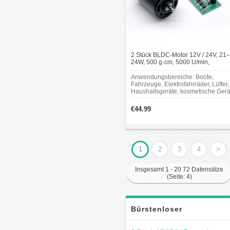
2 Stück BLDC-Motor 12V / 24V, 21–
24W, 500 g·cm, 5000 U/min,
kompakter Gleichstrommotor
Anwendungsbereiche: Boote,
Fahrzeuge, Elektrofahrräder, Lüfter,
Haushaltsgeräte, kosmetische Gerä
Smart-Home-Systeme, Geräte mit
gleichförmiger
€44.99
Bewegungsanforderung.
1
2
3
4
>
Insgesamt 1 - 20 72 Datensätze
(Seite: 4)
Bürstenloser