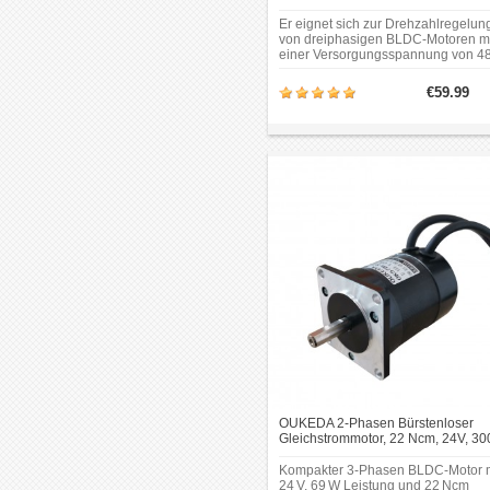
Drehstrom 24V/48V 600W/750W
Bürstenlose DC-Motor
Er eignet sich zur Drehzahlregelun
von dreiphasigen BLDC-Motoren mi
einer Versorgungsspannung von 48
750 W oder 24 V / 600 W.
€59.99
OUKEDA 2-Phasen Bürstenloser
Gleichstrommotor, 22 Ncm, 24V, 30
U/min, Ø57 mm
Kompakter 3-Phasen BLDC-Motor m
24 V, 69 W Leistung und 22 Ncm