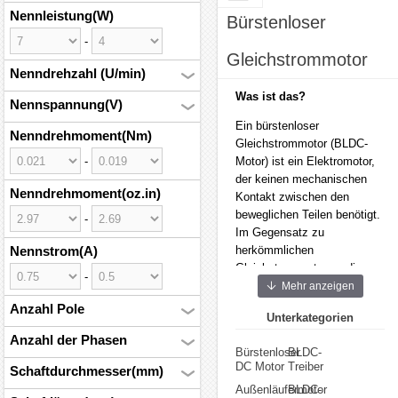
Nennleistung(W)
Bürstenloser
-
Gleichstrommotor
Nenndrehzahl (U/min)
Was ist das?
Nennspannung(V)
Ein bürstenloser
Nenndrehmoment(Nm)
Gleichstrommotor (BLDC-
-
Motor) ist ein Elektromotor,
der keinen mechanischen
Nenndrehmoment(oz.in)
Kontakt zwischen den
beweglichen Teilen benötigt.
-
Im Gegensatz zu
Nennstrom(A)
herkömmlichen
Gleichstrommotoren, die
-
Bürsten verwenden, um den
Mehr anzeigen
Strom zwischen statischen
Anzahl Pole
Unterkategorien
und rotierenden Teilen zu
Anzahl der Phasen
übertragen, nutzt dieses
Bürstenloser
BLDC-
Antriebssystem
DC Motor
Treiber
Schaftdurchmesser(mm)
elektronische Steuerungen,
Außenläufermotor
BLDC-
um die Rotation zu