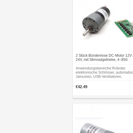
2 Stück Bürstenlose DC-Motor 12V 
24V, mit Stirnradgetriebe, 4–850
U/min, 0,7–10 kg·cm,Gleichstromm
Anwendungsbereiche:Roboter,
elektronische Schlösser, automatis
Jalousien, USB-Ventilatoren,
Spielautomaten, Banknotenprüfer,
Münzrückgabesysteme, Zählgeräte
€42.49
Handtuchspender, automatische
Türen, Peritonealgeräte, TV-
Halterungen, Büro- und
Haushaltsgeräte usw.