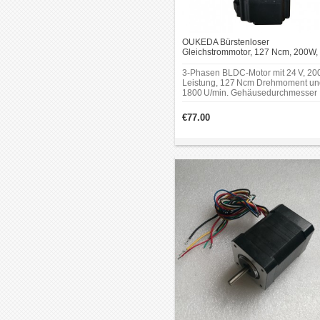
OUKEDA Bürstenloser
Gleichstrommotor, 127 Ncm, 200W,
24V, 1800 U/min, 3-Phasen, Ø60 
mit Passfedernut
3-Phasen BLDC-Motor mit 24 V, 20
Leistung, 127 Ncm Drehmoment un
1800 U/min. Gehäusedurchmesser
60 mm, Welle Ø5 mm mit Passfeder
geeignet für verschiedene industrie
€77.00
Einsatzbereiche.