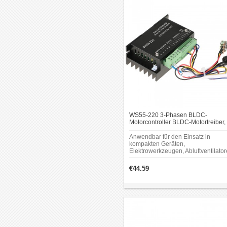
WS55-220 3-Phasen BLDC-
Motorcontroller BLDC-Motortreiber,
20–50V, 12A Bürstenlose DC-
Motorsteuerung
Anwendbar für den Einsatz in
kompakten Geräten,
Elektrowerkzeugen, Abluftventilator
Jadeschleifmaschinen,
Vibrationsmotoren und ähnlichen
€44.59
Anwendungen.