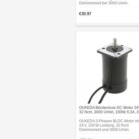
Drehmoment bei 3000 U/min.
Gehäusedurchmesser 57 mm, Well
Ø8 mm – geeignet für Anwendunge
€30.97
mit begrenztem Bauraum.
OUKEDA Bürstenlose DC-Motor 24
32 Ncm, 3000 U/min, 100W, 6,3A, 3
Phasen, Ø57 mm
OUKEDA 3-Phasen BLDC-Motor mi
24 V, 100 W Leistung, 32 Ncm
Drehmoment und 3000 U/min.
Gehäusedurchmesser 57 mm, Well
Ø8 mm kompakte Bauform für