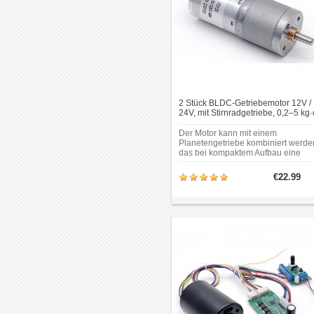
2 Stück BLDC-Getriebemotor 12V /
24V, mit Stirnradgetriebe, 0,2–5 kg
Bürstenlose DC-Motor
Der Motor kann mit einem
Planetengetriebe kombiniert werde
das bei kompaktem Aufbau eine
Nenndrehzahl ab 4 U/min und ein
Drehmoment von bis zu 6000 mNm
€22.99
ermöglicht. Der Betrieb ist auch unt
anspruchsvollen
Umgebungsbedingungen möglich.