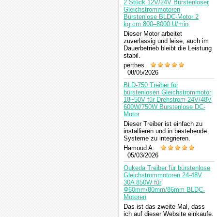
Gleichstrommotor
2 Stück 12V/24V Bürstenloser
Gleichstrommotoren
Bürstenlose BLDC-Motor 2
Kommentar
kg.cm 800–8000 U/min
Dieser Motor arbeitet
zuverlässig und leise, auch im
Dauerbetrieb bleibt die Leistung
stabil.
perthes
08/05/2026
BLD-750 Treiber für
bürstenlosen Gleichstrommotor
18~50V für Drehstrom 24V/48V
600W/750W Bürstenlose DC-
Motor
Dieser Treiber ist einfach zu
installieren und in bestehende
Systeme zu integrieren.
Hamoud A.
05/03/2026
Oukeda Treiber für bürstenlose
Gleichstrommotoren 24-48V
30A 850W für
Φ60mm/80mm/86mm BLDC-
Motoren
Das ist das zweite Mal, dass
ich auf dieser Website einkaufe.