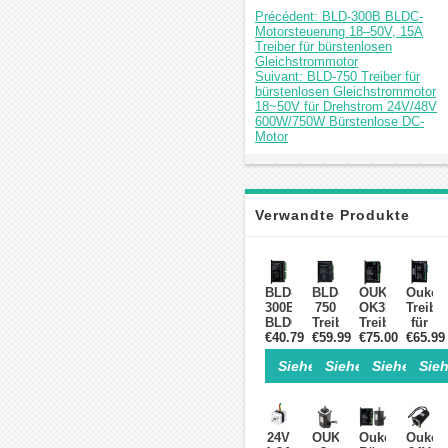
Précédent: BLD-300B BLDC-
Motorsteuerung 18–50V, 15A
Treiber für bürstenlosen
Gleichstrommotor
Suivant: BLD-750 Treiber für
bürstenlosen Gleichstrommotor
18~50V für Drehstrom 24V/48V
600W/750W Bürstenlose DC-
Motor
Verwandte Produkte
BLD-
BLD-
OUKEDA
Ouked
300B
750
OK3BL30ZR
Treibe
BLDC-
Treiber
Treiber
für
Motorsteuerung
€40.79
€59.99
für
€75.00
für
bürste
€65.99
18–
bürstenlosen
BLDC-
Gleic
Siehe Einzelheiten>
Siehe Einzelheite
Siehe Einz
Sieh
50V,
Gleichstrommotor
Motoren
24-
15A
18~50V
BLDC-
48V
Treiber
für
Treiber
30A
für
Drehstrom
24–
850W
bürstenlosen
24V/48V
48V,
für
24V
OUKEDA
Oukeda
Ouked
Gleichstrommotor
600W/750W
30A,
Φ60m