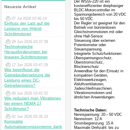
Der WS55-220 ist ein
kosteneffizienter dreiphasiger
Neueste Artikel
BLDC-Motorcontroller im
Spannungsbereich von 20 VDC
07 Jul 2026 03:46:14
bis 50 VDC.
Einfluss der Last auf die
Der Regler ist geeignet für den
Betrieb von bürstenlosen
Leistung von Hybrid
Gleichstrommotoren mit oder
Schrittmotoren
ohne Hall-Sensor.
Steuerung über externen
29 Jun 2026 03:37:39
Potentiometer oder
Technologische
Steuerspannung;
Herausforderungen bei
Integrierte Schutzfunktionen:
linearen Schrittmotoren
Überspannungsschutz,
Überstromschutz,
17 Jun 2026 03:47:28
Blockierschutz
Wie beeinflusst die
Anwendbar für den Einsatz in
Getriebeübersetzung die
kompakten Geräten,
Elektrowerkzeugen,
Leistung eines DC-
Abluftventilatoren,
Getriebemotors?
Jadeschleifmaschinen,
Vibrationsmotoren und
09 Jun 2026 03:42:32
ähnlichen Anwendungen.
Wie reduziert man Vibrationen
bei einem NEMA 17
Schrittmotor?
Technische Daten:
Nennspannung: 20 – 50 VDC
02 Jun 2026 03:35:10
Nennstrom: 12 A
Kompakte
Strombegrenzung: 15 A
Automatisierungssysteme dank
Maximale Drehzahl: bis zu