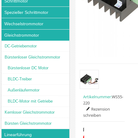
Schrittmotor
Spezieller Schrittmotor
Wechselstrommotor
Gleichstrommotor
DC-Getriebemotor
Bürstenloser Gleichstrommotor
Bürstenloser DC Motor
BLDC-Treiber
Außenläufermotor
Artikelnummer:
WS55-
BLDC-Motor mit Getriebe
220
Rezension
Kernloser Gleichstrommotor
schreiben
Bürsten Gleichstrommotor
Preis:
Linearführung
€44.59