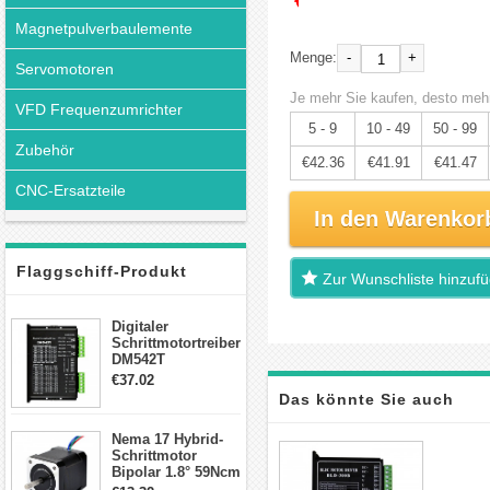
Magnetpulverbaulemente
-
+
Menge:
Servomotoren
Je mehr Sie kaufen, desto mehr
VFD Frequenzumrichter
5 - 9
10 - 49
50 - 99
Zubehör
€42.36
€41.91
€41.47
CNC-Ersatzteile
In den Warenkor
Flaggschiff-Produkt
Zur Wunschliste hinzuf
Digitaler
Schrittmotortreiber
DM542T
Schrittmotor
€37.02
Treiber 1.0-4.2A 20-
Das könnte Sie auch
50VDC für Nema
17, 23, 24
Nema 17 Hybrid-
Schrittmotor
interessieren
Schrittmotor
Bipolar 1.8° 59Ncm
2A 4 Drähte mit 1m