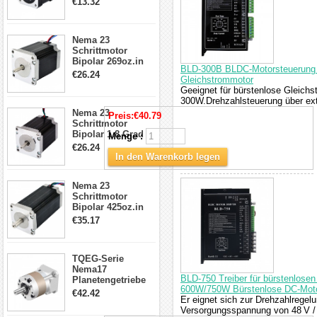
€13.32
Kabel & Stecker
für 3D
Drucker/CNC
Nema 23
Schrittmotor
Bipolar 269oz.in
BLD-300B BLDC-Motorsteuerung 1
2,8A 57x57x76mm
€26.24
Gleichstrommotor
4-Draht-
Geeignet für bürstenlose Gleichs
Schrittmotor
300W.Drehzahlsteuerung über ext
23HS30-2804S
Nema 23
Preis:
€40.79
Schrittmotor
Bipolar 1.8 Grad
Menge :
1.9Nm 3A 3.36V 4
€26.24
Drähte CNC
In den Warenkorb legen
Schrittmotor DIY
CNC Fräse
Nema 23
Schrittmotor
Bipolar 425oz.in
4.2A 57x57x114mm
€35.17
4 Draht Hybrid
Schrittmotor
TQEG-Serie
Nema17
BLD-750 Treiber für bürstenlose
Planetengetriebe
600W/750W Bürstenlose DC-Mot
5:1 Spiel 15Arc-
€42.42
Er eignet sich zur Drehzahlregel
min für Nema 17
Versorgungsspannung von 48 V / 
Getriebe