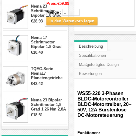
Schrittmotor
Preis:
€59.99
Nema 23
Schrittmotor
Menge :
Bipolar 1,8 Grad
2,83Nm 4 A 2,26V
€28.93
In den Warenkorb legen
CNC Hybrid-
Schrittmotor mit 8
Anschlüssen
Nema 17
Schrittmotor
Beschreibung
Bipolar 1.8 Grad
8.7Ncm 1A 3.5V 4
€10.40
Spezifikationen
Draden Hybrid-
Schrittmotor
Maßgefertigtes Design
TQEG-Serie
Nema17
Bewertungen
Planetengetriebe
10:1 Spiel 15Arc-
€42.42
min für Nema 17
Getriebe
WS55-220 3-Phasen
Schrittmotor
BLDC-Motorcontroller
Nema 23 Bipolar
BLDC-Motortreiber, 20–
Schrittmotor 1,8
Grad 1,26 Nm 2,8A
50V, 12A Bürstenlose
2,5V 4 Drähte
€18.51
DC-Motorsteuerung
23hs22-2804s
Hybrid-
Schrittmotor
Funktionen: