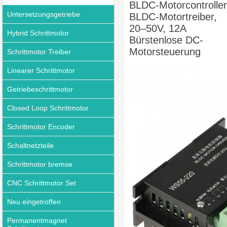
BLDC-Motorcontroller
Motorsteuerung
Untersetzungsgetriebe
BLDC-Motortreiber,
20–50V, 12A
Hybrid Schrittmotor
Bürstenlose DC-
Motorsteuerung
Schrittmotor Treiber
Linearer Schrittmotor
Getriebeschrittmotor
Closed Loop Schrittmotor
Schrittmotor Encoder
Schaltnetzteile
Schrittmotor bremse
CNC Schrittmotor Set
Neu eingetroffen
Permanentmagnet