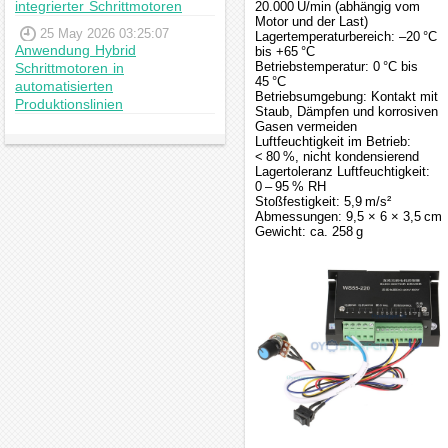
integrierter Schrittmotoren
20.000 U/min (abhängig vom
Motor und der Last)
25 May 2026 03:25:07
Lagertemperaturbereich: –20 °C
Anwendung Hybrid
bis +65 °C
Betriebstemperatur: 0 °C bis
Schrittmotoren in
45 °C
automatisierten
Betriebsumgebung: Kontakt mit
Produktionslinien
Staub, Dämpfen und korrosiven
Gasen vermeiden
Luftfeuchtigkeit im Betrieb:
< 80 %, nicht kondensierend
Lagertoleranz Luftfeuchtigkeit:
0 – 95 % RH
Stoßfestigkeit: 5,9 m/s²
Abmessungen: 9,5 × 6 × 3,5 cm
Gewicht: ca. 258 g