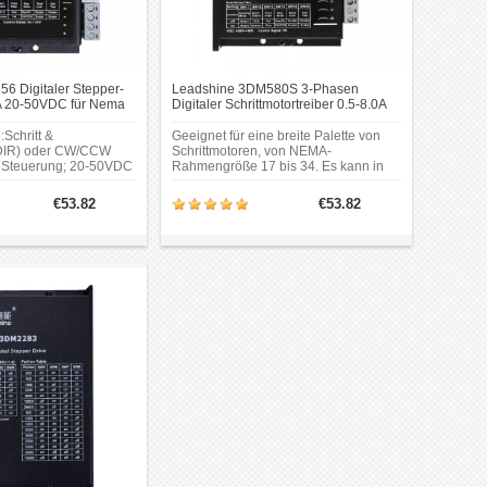
6 Digitaler Stepper-
Leadshine 3DM580S 3-Phasen
6A 20-50VDC für Nema
Digitaler Schrittmotortreiber 0.5-8.0A
ttmotor
20-74VDC für Nema 17, 23, 24, 34
Schrittmotor
Schritt &
Geeignet für eine breite Palette von
DIR) oder CW/CCW
Schrittmotoren, von NEMA-
 Steuerung; 20-50VDC
Rahmengröße 17 bis 34. Es kann in
annung;200 KHz (500
verschiedenen Arten von Maschinen
maximale
verwendet werden, wie z. B.
€53.82
€53.82
frequenz; 16
Laserschneidern, Lasermarkierern,
flösungen von 200–
Etikettiermaschinen und so weiter.
P-Schalter oder 200–
ftware (Erhöhung um