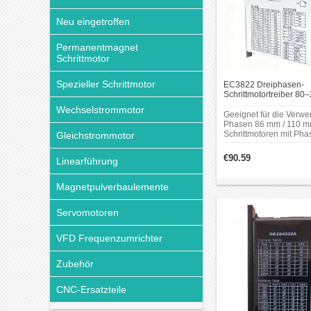
Neu eingetroffen
Permanentmagnet
Schrittmotor
Spezieller Schrittmotor
EC3822 Dreiphasen-
Schrittmotortreiber 80
Nema 34/42 Schrittmot
Wechselstrommotor
Geeignet für die Verwe
Phasen 86 mm / 110 
Schrittmotoren mit Pha
Gleichstrommotor
€90.59
Linearführung
Magnetpulverbaulemente
Servomotoren
VFD Frequenzumrichter
Zubehör
CNC-Ersatzteile