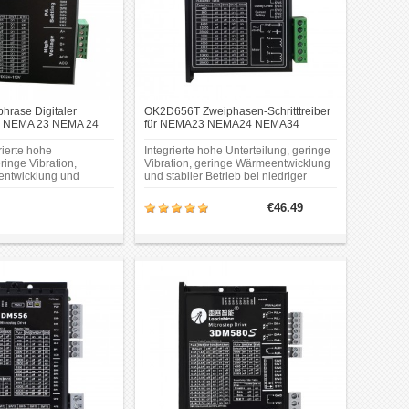
rase Digitaler
OK2D656T Zweiphasen-Schritttreiber
für NEMA 23 NEMA 24
für NEMA23 NEMA24 NEMA34
tmotor
Schrittmotor
ierte hohe
Integrierte hohe Unterteilung, geringe
ringe Vibration,
Vibration, geringe Wärmeentwicklung
entwicklung und
und stabiler Betrieb bei niedriger
 bei niedriger
Drehzahl;Integrierte Beschleunigungs-
ierte hohe
und Verzögerungssteuerung zur
€46.49
ringe Vibration,
Verbesserung des sanften Start-Stopp-
entwicklung und
Vorgangs;Es können Einzel- und
 bei niedriger Drehzahl.
Doppelimpuls-Steuermodi ausgewählt
werden.Differenzielle Optokoppler-
Isolierung des Eingangssignals,
kompatibel mit 5 V ~ 24 V.