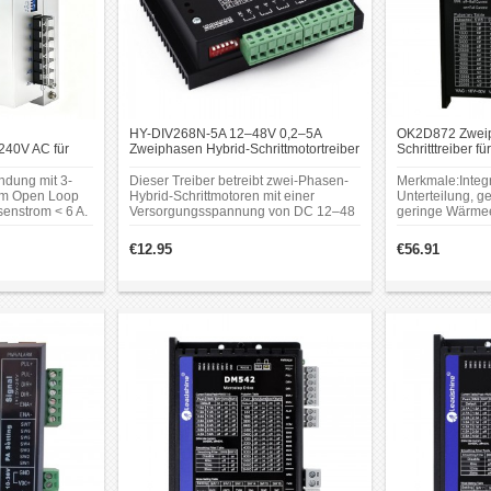
HY-DIV268N-5A 12–48V 0,2–5A
OK2D872 Zweiph
–240V AC für
Zweiphasen Hybrid-Schrittmotortreiber
Schritttreiber 
oren
NEMA 34 Schrit
ndung mit 3-
Dieser Treiber betreibt zwei-Phasen-
Merkmale:Integr
mm Open Loop
Hybrid-Schrittmotoren mit einer
Unterteilung, ge
senstrom < 6 A.
Versorgungsspannung von DC 12–48
geringe Wärme
V und einer Strombewertung unter 5 A,
stabiler Betrieb
kompatibel mit Motoren mit einem
Drehzahl.Integr
€12.95
€56.91
Außendurchmesser von 35–86 mm.
Unterteilung, ge
geringe Wärme
stabiler Betrieb