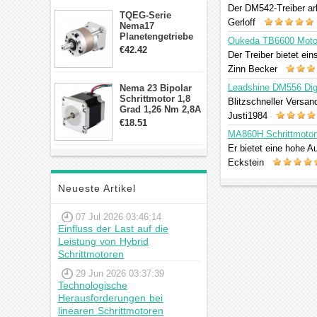
Der DM542-Treiber arb
TQEG-Serie
Gerloff
Nema17
Planetengetriebe
Oukeda TB6600 Motort
10:1 Spiel 15Arc-
€42.42
Der Treiber bietet ei
min für Nema 17
Getriebe
Zinn Becker
Schrittmotor
Leadshine DM556 Digi
Nema 23 Bipolar
Schrittmotor 1,8
Blitzschneller Versand
Grad 1,26 Nm 2,8A
Justi1984
2,5V 4 Drähte
€18.51
23hs22-2804s
MA860H Schrittmotort
Hybrid-
Er bietet eine hohe A
Schrittmotor
Eckstein
Neueste Artikel
07 Jul 2026 03:46:14
Einfluss der Last auf die
Leistung von Hybrid
Schrittmotoren
29 Jun 2026 03:37:39
Technologische
Herausforderungen bei
linearen Schrittmotoren