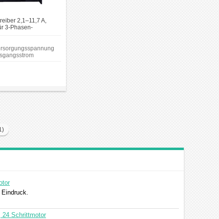
treiber 2,1–11,7 A,
r 3-Phasen-
Nema 34, 42, 52
Versorgungsspannung
usgangsstrom
 von 2,1 A bis 11,7 A.
ber DIP-Schalter
ingangsfrequenz bis
L-kompatibler und
r
atische
duzierung;Geeignet für
ren.
1)
otor
n Eindruck.
 24 Schrittmotor