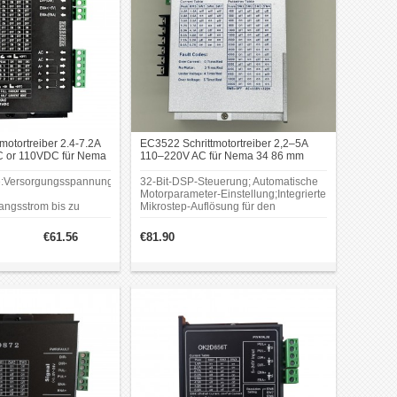
otortreiber 2.4-7.2A
EC3522 Schrittmotortreiber 2,2–5A
C or 110VDC für Nema
110–220V AC für Nema 34 86 mm
hrittmotor
Dreiphasen Schrittmotoren
:Versorgungsspannung
32-Bit-DSP-Steuerung; Automatische
Motorparameter-Einstellung;Integrierte
ngsstrom bis zu
Mikrostep-Auflösung für den
assungstechnologie;Rein
Niedrigdrehzahlbetrieb;Unterstützt
Dual-Puls- und Einzelpuls-
€61.56
€81.90
nik;Impulseingangsfrequenz
Steuermodus.
L-kompatibler und
r
atische
zierung;16 wählbare
dezimal und binär, bis
tte/U;Geeignet für 2-
Phasen-Motoren.