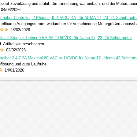
eitet zuverlässig und stabil. Die Einrichtung war einfach, und die Motorsteuer
04/06/2026
reiber-Controller, 2-Phasen, 9–40VDC, 4A, für NEMA 17, 23, 24 Schrittmoto
nstellbaren Ausgangsstrom, wodurch er für verschiedene Motorgrößen anpassba
23/03/2026
taler Stepper-Treiber 0.5-5.6A 20-50VDC für Nema 17, 23, 24 Schrittmotor
. Artikel wie beschrieben.
02/02/2026
reiber 2.4-7.2A Maximal 80 VAC or 110VDC für Nema 17 - Nema 42 Schrittm
uflösung und gute Laufruhe.
14/01/2026