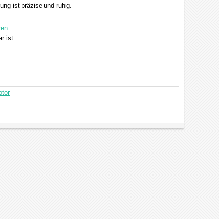
ung ist präzise und ruhig.
ren
r ist.
otor