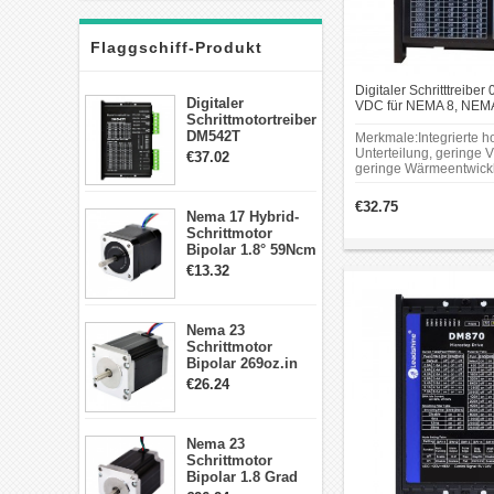
Flaggschiff-Produkt
Digitaler Schritttreiber
Digitaler
VDC für NEMA 8, NEM
Schrittmotortreiber
NEMA17 Schrittmotor
DM542T
Merkmale:Integrierte h
Schrittmotor
Unterteilung, geringe V
€37.02
Treiber 1.0-4.2A 20-
geringe Wärmeentwick
stabiler Betrieb bei nie
50VDC für Nema
Drehzahl;Drehmoment
17, 23, 24
€32.75
bei mittlerer und hoher
Nema 17 Hybrid-
Schrittmotor
Drehzahl;Integrierte B
Schrittmotor
und Verzögerungssteu
Bipolar 1.8° 59Ncm
Verbesserung des sanft
2A 4 Drähte mit 1m
€13.32
Vorgangs.
Kabel & Stecker
für 3D
Drucker/CNC
Nema 23
Schrittmotor
Bipolar 269oz.in
2,8A 57x57x76mm
€26.24
4-Draht-
Schrittmotor
23HS30-2804S
Nema 23
Schrittmotor
Bipolar 1.8 Grad
1.9Nm 3A 3.36V 4