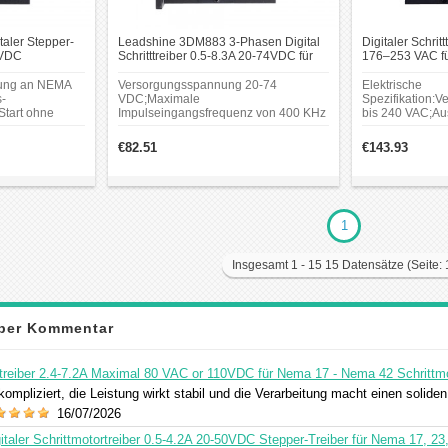
aler Stepper-
Leadshine 3DM883 3-Phasen Digital
Digitaler Schritt
0VDC
Schritttreiber 0.5-8.3A 20-74VDC für
176–253 VAC fü
 Nema 23, 24, 34
Nema 23, 24, 34 Schrittmotor
Schrittmotoren 
sung an NEMA
Versorgungsspannung 20-74
Elektrische
s-
VDC;Maximale
Spezifikation:
Start ohne
Impulseingangsfrequenz von 400 KHz
bis 240 VAC;A
ten;Optisch
bei einem Arbeitszyklus von 50 %; 16
programmierbar,
5V oder
Mikroschrittauflösungen von 200-
Es kann auch ü
€82.51
€143.93
25.600 über DIP-Schalter oder 200-
eingestellt
annungs- und
51.200 über Software (100er-
werden;Impulse
tifiziert und
Schritte);8
zu 200 KHz, TT
ing zur
Ausgangsstromeinstellungen von 2,2–
optisch isolierte
, 24, 34
8,3 A über DIP-Schalter oder 0,5–8,3 A
Eingang;Autom
toren.Optisch
über Software (Erhöhung um 0,1).
1
Leerlaufstromre
5V oder 24V.
3-Phasen-Moto
Insgesamt 1 - 15 15 Datensätze (Seite: 
iber Kommentar
reiber 2.4-7.2A Maximal 80 VAC or 110VDC für Nema 17 - Nema 42 Schrittm
kompliziert, die Leistung wirkt stabil und die Verarbeitung macht einen solide
16/07/2026
aler Schrittmotortreiber 0.5-4.2A 20-50VDC Stepper-Treiber für Nema 17, 23,