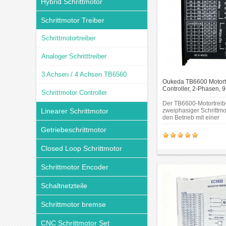
Hybrid Schrittmotor
Schrittmotor Treiber
Schrittmotortreiber
Analoger Schritttreiber
3 Achsen / 4 Achsen TB6560
Oukeda TB6600 Motortr
Controller, 2-Phasen,
Schrittmotor Controller
für NEMA 17, 23, 24 Sc
Der TB6600-Motortreibe
Linearer Schrittmotor
zweiphasiger Schrittmot
den Betrieb mit einer
Eingangsspannung von
Getriebeschrittmotor
und einem Ausgangsstr
4 A. Er ist mit 4- und 6
Schrittmotoren kompati
Closed Loop Schrittmotor
sich für Anwendungen 
Anforderungen an Präz
Schrittmotor Encoder
Geschwindigkeits- und
Richtungssteuerung.
Schaltnetzteile
Schrittmotor bremse
CNC Schrittmotor Set