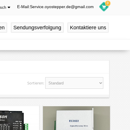
0
E-Mail:Service.oyostepper.de@gmail.com
tsch
glish
utsch
en
Sendungsverfolgung
Kontaktiere uns
ançais
pañol
Sortieren: