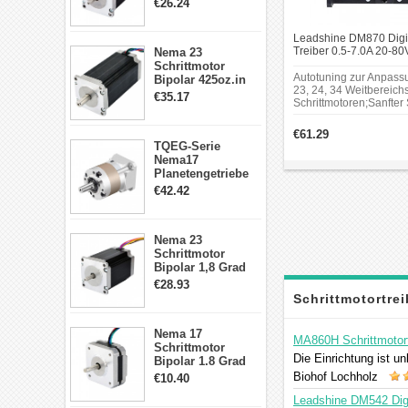
€26.24
Drähte CNC
Schrittmotor DIY
Leadshine DM870 Digit
CNC Fräse
Treiber 0.5-7.0A 20-8
Nema 23
Schrittmotortreiber für
Schrittmotor
Schrittmotor
Autotuning zur Anpas
Bipolar 425oz.in
23, 24, 34 Weitbereich
4.2A 57x57x114mm
€35.17
Schrittmotoren;Sanfter 
4 Draht Hybrid
"Sprung" beim Einschal
Schrittmotor
isolierte Eingänge mit 
€61.29
24V;Fehler- und
TQEG-Serie
Bremsausgang;Übersp
Nema17
Überstromschutz;CE-zer
Planetengetriebe
RoHS-konform. Autotun
5:1 Spiel 15Arc-
€42.42
Anpassung an NEMA 23
min für Nema 17
Weitbereichs-Schrittmo
Getriebe
isolierte Eingänge mit 
Schrittmotor
Nema 23
Schrittmotor
Bipolar 1,8 Grad
2,83Nm 4 A 2,26V
€28.93
CNC Hybrid-
Schrittmotortre
Schrittmotor mit 8
Anschlüssen
Nema 17
MA860H Schrittmotort
Schrittmotor
Die Einrichtung ist un
Bipolar 1.8 Grad
8.7Ncm 1A 3.5V 4
Biohof Lochholz
€10.40
Draden Hybrid-
Leadshine DM542 Digit
Schrittmotor