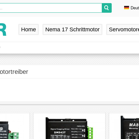
Deu
En
De
Home
Nema 17 Schrittmotor
Servomotor
Fr
Es
r
otortreiber