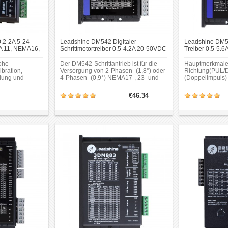
 0,2-2A 5-24
Leadshine DM542 Digitaler
Leadshine DM55
A 11, NEMA16,
Schrittmotortreiber 0.5-4.2A 20-50VDC
Treiber 0.5-5.
Stepper-Treiber für Nema 17, 23, 24
17, 23, 24 Schri
Schrittmotor
ohe
Der DM542-Schrittantrieb ist für die
Hauptmerkmale:
ibration,
Versorgung von 2-Phasen- (1,8°) oder
Richtung(PUL/
lung und
4-Phasen- (0,9°) NEMA17-, 23- und
(Doppelimpuls)
driger
24-Hybrid-Schrittmotoren ausgelegt.
Versorgungssp
kompensation
Es kann in vielen Branchen (CNC-
KHz optional) 
€46.34
Maschinen, Elektronik, Medizin,
Impulseingangs
eschleunigungs-
Automatisierung, Verpackung…) für
Mikroschrittau
erung zur
Anwendungen wie CNC-Fräsen,
25.600 über DI
en Start-Stopp-
Fräsen, Plasma, Laserschneider,
51.200 über So
Fabrikmontagelinien,
200).
Verkaufsautomaten usw. eingesetzt
werden.