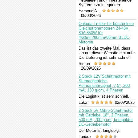
installieren und in bestehende
Systeme zu integrieren.
Hamoud A.
05/03/2026
Oukeda Treiber für bürstenlose
Gleichstrommotoren 24-48V
30A 850W für
Φ60mm/80mm/86mm BLDC-
Motoren
Das ist das zweite Mal, dass
ich auf dieser Website einkaufe.
Die Lieferung ist sehr schnell.
Simon
26/09/2025
2 Stück 12V Schrittmotor mit
Stirnradgetriebe,
Permanentmagnet, 7,5°, 200
mA, 130 g·cm, 4 Phasen
Die Logistik ist sehr schnell.
Luka
02/09/2025
2 Stück 5V Mikro-Schrittmotor
mit Getriebe, 18°, 2 Phasen,
500 mA, 700 g·cm, kompakter
DC-Getriebemotor
Der Motor ist langlebig.
Loriaux