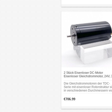
angepasst werden.
2 Stück Eisenloser DC-Motor
Eisenloser Gleichstrommotor, 24V, 
7000 mA, 2000 g·cm, 7000 U/min, 
× 71 mm
Die Gleichstrommotoren der TDC-
Serie mit eisenloser Rotorstruktur s
in verschiedenen Durchmessern v
Ø16 mm bis Ø40 mm und variablen
Gehäuselängen erhältlich. Durch d
€706.99
Hohlrotor-Design bieten sie ein
geringes Trägheitsmoment, hohe
Beschleunigung sowie kompakte
Abmessungen. Sie sind geeignet fü