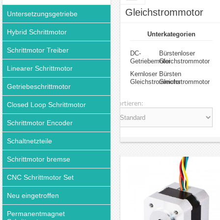
Gleichstrommotor
Untersetzungsgetriebe
Hybrid Schrittmotor
Unterkategorien
Schrittmotor Treiber
DC-
Bürstenloser
Getriebemotor
Gleichstrommotor
Linearer Schrittmotor
Kernloser
Bürsten
Gleichstrommotor
Gleichstrommotor
Getriebeschrittmotor
Sortieren:
Closed Loop Schrittmotor
Schrittmotor Encoder
Schaltnetzteile
Schrittmotor bremse
CNC Schrittmotor Set
Neu eingetroffen
Permanentmagnet