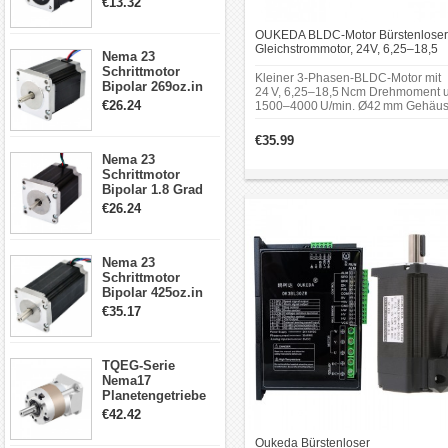
€13.32
Kabel & Stecker
für 3D
OUKEDA BLDC-Motor Bürstenloser
Drucker/CNC
Gleichstrommotor, 24V, 6,25–18,5
Nema 23
Ncm, 1500 / 4000 U/min, 3-Phasen,
Schrittmotor
Ø42 mm mit Keilnut
Kleiner 3-Phasen-BLDC-Motor mit
Bipolar 269oz.in
24 V, 6,25–18,5 Ncm Drehmoment 
2,8A 57x57x76mm
€26.24
1500–4000 U/min. Ø42 mm Gehäu
4-Draht-
mit Passfederwelle.
Schrittmotor
€35.99
23HS30-2804S
Nema 23
Schrittmotor
Bipolar 1.8 Grad
1.9Nm 3A 3.36V 4
€26.24
Drähte CNC
Schrittmotor DIY
CNC Fräse
Nema 23
Schrittmotor
Bipolar 425oz.in
4.2A 57x57x114mm
€35.17
4 Draht Hybrid
Schrittmotor
TQEG-Serie
Nema17
Planetengetriebe
5:1 Spiel 15Arc-
€42.42
min für Nema 17
Getriebe
Oukeda Bürstenloser