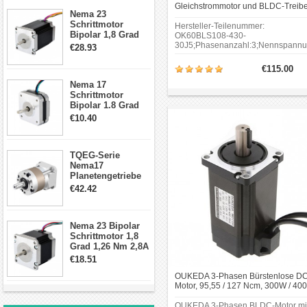
Schrittmotor
Gleichstrommotor und BLDC-Treibe
Nema 23
Kit 95,55 Ncm 300W 24V/48V 3000
Schrittmotor
U/min Drehstrom
Hersteller-Teilenummer:
Bipolar 1,8 Grad
OK60BLS108-430-
2,83Nm 4 A 2,26V
30J5;Phasenanzahl:3;Nennspannu
€28.93
CNC Hybrid-
3600 U/min (bei 10 %
U/min).Rahmengröße: Φ60
Schrittmotor mit 8
€115.00
mm;Gehäuselänge: 108 mm.
Anschlüssen
Nema 17
Schrittmotor
Bipolar 1.8 Grad
8.7Ncm 1A 3.5V 4
€10.40
Draden Hybrid-
Schrittmotor
TQEG-Serie
Nema17
Planetengetriebe
10:1 Spiel 15Arc-
€42.42
min für Nema 17
Getriebe
Schrittmotor
Nema 23 Bipolar
Schrittmotor 1,8
Grad 1,26 Nm 2,8A
2,5V 4 Drähte
€18.51
23hs22-2804s
OUKEDA 3-Phasen Bürstenlose DC
Hybrid-
Motor, 95,55 / 127 Ncm, 300W / 40
Schrittmotor
24V / 48V, 3000 U/min
OUKEDA 3-Phasen BLDC-Motor mi