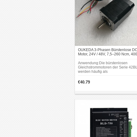
OUKEDA 3-Phasen Bürstenlose DC
Motor, 24V / 48V, 7,5–260 Ncm, 40
U/min, Ø42 mm
Anwendung:Die bürstenlosen
Gleichstrommotoren der Serie 42B
werden häufig als
Antriebskomponenten für industriel
Automatisierungsgeräte, medizinis
€40.79
Geräte, Elektrofahrzeuge und ande
Produkte eingesetzt.