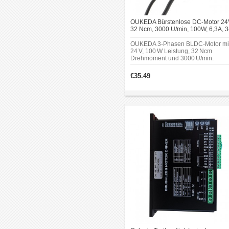
OUKEDA Bürstenlose DC-Motor 24
32 Ncm, 3000 U/min, 100W, 6,3A, 3
Phasen, Ø57 mm
OUKEDA 3-Phasen BLDC-Motor mi
24 V, 100 W Leistung, 32 Ncm
Drehmoment und 3000 U/min.
Gehäusedurchmesser 57 mm, Well
Ø8 mm kompakte Bauform für
€35.49
vielseitige Einsatzbereiche.