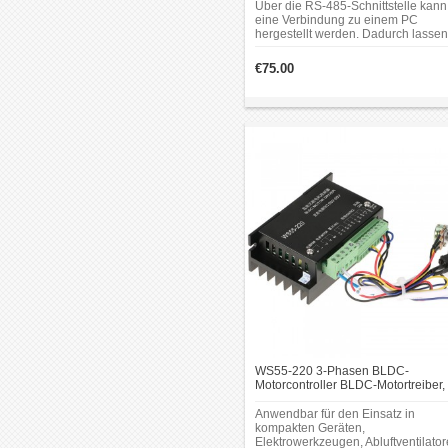
Kommunikationsschnittstelle
Über die RS-485-Schnittstelle kann
eine Verbindung zu einem PC
hergestellt werden. Dadurch lassen
sich Parameter wie Schutzwerte,
Motoreigenschaften,
€75.00
Beschleunigungs- und
Verzögerungszeiten sowie weitere
Einstellungen komfortabel anpasse
WS55-220 3-Phasen BLDC-
Motorcontroller BLDC-Motortreiber,
20–50V, 12A Bürstenlose DC-
Motorsteuerung
Anwendbar für den Einsatz in
kompakten Geräten,
Elektrowerkzeugen, Abluftventilator