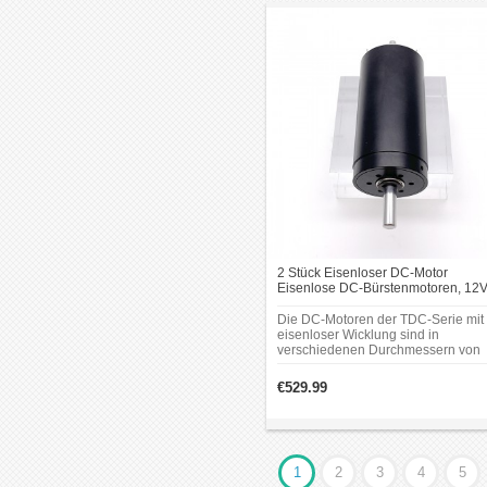
Anwendungen mit häufigem Start-
Stopp-Betrieb sowie für handgeführ
Geräte mit Anforderungen an Komfo
und Bedienbarkeit.
2 Stück Eisenloser DC-Motor
Eisenlose DC-Bürstenmotoren, 12V
24V, 60–7000 mA, 2000 g·cm, 500
7500 U/min, 150W, Ø35 × 71 mm
Die DC-Motoren der TDC-Serie mit
eisenloser Wicklung sind in
verschiedenen Durchmessern von
Ø16 mm bis Ø40 mm sowie
unterschiedlichen Längen erhältlich
€529.99
1
2
3
4
5