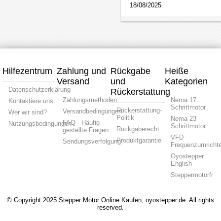
18/08/2025
Hilfezentrum
Zahlung und
Rückgabe
Heiße
Versand
und
Kategorien
Datenschutzerklärung
Rückerstattung
Zahlungsmethoden
Nema 17
Kontaktiere uns
Schrittmotor
Rückerstattung-
Versandbedingungen
Wer wir sind?
Politik
Nema 23
FAQ - Häufig
Nutzungsbedingungen
Schrittmotor
Rückgaberecht
gestellte Fragen
VFD
Produktgarantie
Sendungsverfolgung
Frequenzumrichte
Oyostepper
English
Steppermotorfr
© Copyright 2025
Stepper Motor Online Kaufen
, oyostepper.de. All rights
reserved.