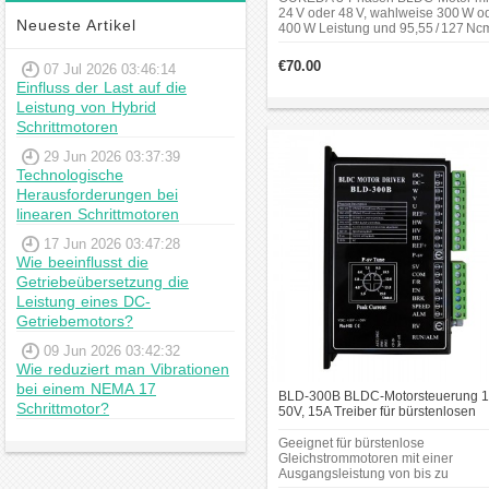
24 V oder 48 V, wahlweise 300 W o
Neueste Artikel
400 W Leistung und 95,55 / 127 Nc
Drehmoment bei 3000 U/min.
Kompaktes Ø60 mm Gehäuse mit
€70.00
07 Jul 2026 03:46:14
Passfedernut, geeignet für vielfältig
Einfluss der Last auf die
Anwendungsbereiche.
Leistung von Hybrid
Schrittmotoren
29 Jun 2026 03:37:39
Technologische
Herausforderungen bei
linearen Schrittmotoren
17 Jun 2026 03:47:28
Wie beeinflusst die
Getriebeübersetzung die
Leistung eines DC-
Getriebemotors?
09 Jun 2026 03:42:32
Wie reduziert man Vibrationen
bei einem NEMA 17
BLD-300B BLDC-Motorsteuerung 
Schrittmotor?
50V, 15A Treiber für bürstenlosen
Gleichstrommotor
Geeignet für bürstenlose
Gleichstrommotoren mit einer
Ausgangsleistung von bis zu