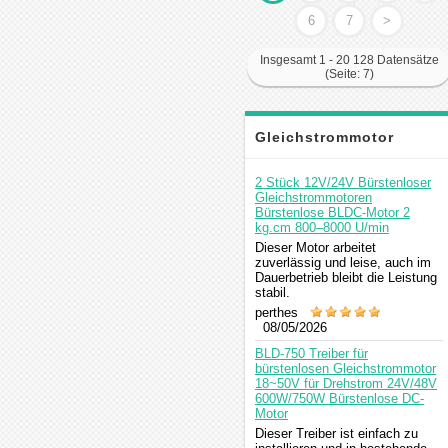
6
7
>
Insgesamt 1 - 20 128 Datensätze
(Seite: 7)
Gleichstrommotor
Kommentar
2 Stück 12V/24V Bürstenloser
Gleichstrommotoren
Bürstenlose BLDC-Motor 2
kg.cm 800–8000 U/min
Dieser Motor arbeitet
zuverlässig und leise, auch im
Dauerbetrieb bleibt die Leistung
stabil.
perthes
08/05/2026
BLD-750 Treiber für
bürstenlosen Gleichstrommotor
18~50V für Drehstrom 24V/48V
600W/750W Bürstenlose DC-
Motor
Dieser Treiber ist einfach zu