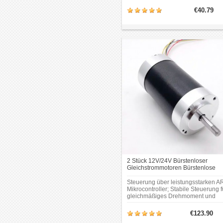
300W.Drehzahlsteuerung über
externes Analogsignal möglich.
€40.79
2 Stück 12V/24V Bürstenloser
Gleichstrommotoren Bürstenlose
BLDC-Motor 2 kg.cm 800–8000 U/
Steuerung über leistungsstarken A
Mikrocontroller; Stabile Steuerung f
gleichmäßiges Drehmoment und
konstante Drehzahl auch bei höhe
Drehzahlen.
€123.90