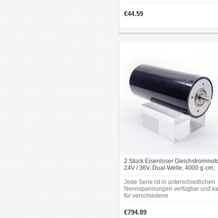
Jadeschleifmaschinen,
Vibrationsmotoren und ähnlichen
€44.59
Anwendungen.
2 Stück Eisenloser Gleichstrommoto
24V / 36V, Dual-Welle, 4000 g·cm,
Ø50 × 108 mm
Jede Serie ist in unterschiedlichen
Nennspannungen verfügbar und k
für verschiedene
Umgebungsanforderungen z. B. mit
Getriebe, Encoder sowie für
€794.89
unterschiedliche Drehzahlbereiche