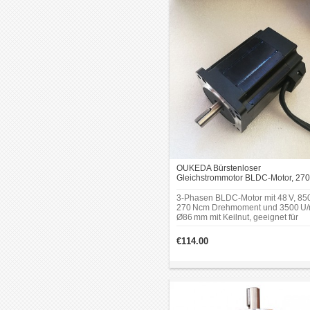
OUKEDA Bürstenloser
Gleichstrommotor BLDC-Motor, 270
Ncm, 850W, 48V, 3500 U/min, 3-
Phasen, Ø86 mm mit Keilnut
3-Phasen BLDC-Motor mit 48 V, 85
270 Ncm Drehmoment und 3500 U/
Ø86 mm mit Keilnut, geeignet für
industrielle Antriebsanwendungen.
€114.00