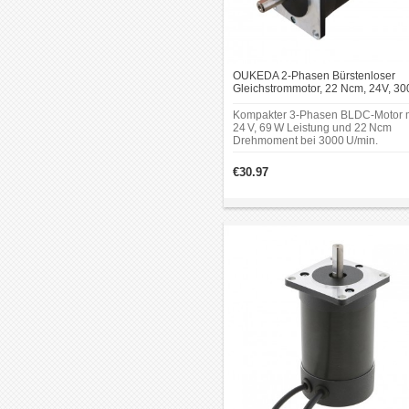
OUKEDA 2-Phasen Bürstenloser
Gleichstrommotor, 22 Ncm, 24V, 30
U/min, Ø57 mm
Kompakter 3-Phasen BLDC-Motor m
24 V, 69 W Leistung und 22 Ncm
Drehmoment bei 3000 U/min.
Gehäusedurchmesser 57 mm, Well
Ø8 mm – geeignet für Anwendunge
€30.97
mit begrenztem Bauraum.