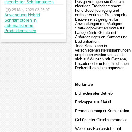
integrierter Schrittmotoren
Design verfügen sie über ein
niedriges Trägheitsmoment,
25 May 2026 03:25:07
hohe Beschleunigung und
Anwendung Hybrid
geringe Verluste. Die kompakte
Bauweise ist geeignet für
Schrittmotoren in
Anwendungen mit häufigem
automatisierten
Start-Stopp-Betrieb sowie für
Produktionslinien
handgeführte Geräte mit
Anforderungen an Komfort und
Bedienbarkeit.
Jede Serie kann in
verschiedenen Nennspannungen
angeboten werden und lässt
sich auf Wunsch mit Getriebe,
Encoder oder unterschiedlichen
Drehzahlbereichen anpassen.
Merkmale
Bidirektionaler Betrieb
Endkappe aus Metall
Permanentmagnet-Konstruktion
Gebürsteter Gleichstrommotor
Welle aus Kohlenstoffstahl