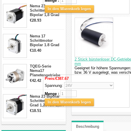
Menge :
Schrittmotor
Nema 23
In den Warenkorb legen
Schrittmotor
Bipolar 1,8 Grad
2,83Nm 4 A 2,26V
€28.93
CNC Hybrid-
Schrittmotor mit 8
Anschlüssen
Nema 17
Schrittmotor
Bipolar 1.8 Grad
8.7Ncm 1A 3.5V 4
€10.40
Draden Hybrid-
Schrittmotor
2 Stück bürstenloser DC-Getriebe
mm
TQEG-Serie
Geeignet für höhere Spannungen:
Nema17
bzw. 36 V ausgelegt, was versch
Planetengetriebe
Preis:
€387.67
10:1 Spiel 15Arc-
€42.42
min für Nema 17
Spannung:
Getriebe
Schrittmotor
Menge :
Nema 23 Bipolar
Schrittmotor 1,8
In den Warenkorb legen
Grad 1,26 Nm 2,8A
2,5V 4 Drähte
€18.51
23hs22-2804s
Hybrid-
Schrittmotor
Beschreibung