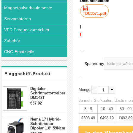
Dokumentation:
Magnetpulverbaulemente
TDC3571.pdf
Servomotoren
Preis:
VFD Frequenzumrichter
€529.99
Zubehör
CNC-Ersatzteile
Spannung:
Flaggschiff-Produkt
Digitaler
-
+
Menge:
Schrittmotortreiber
DM542T
Je mehr Sie kaufen, desto mehr
Schrittmotor
€37.02
Treiber 1.0-4.2A 20-
5 - 9
10 - 49
50 - 99
50VDC für Nema
17, 23, 24
€503.49
€498.19
€492.89
Nema 17 Hybrid-
Schrittmotor
Schrittmotor
Bipolar 1.8° 59Ncm
2A 4 Drähte mit 1m