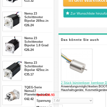
In den Warenkor
€13.32
Kabel & Stecker
für 3D
Drucker/CNC
Zur Wunschliste hinzuf
Nema 23
Schrittmotor
Bipolar 269oz.in
2,8A 57x57x76mm
€26.24
4-Draht-
Schrittmotor
23HS30-2804S
Nema 23
Das könnte Sie auch
Schrittmotor
Bipolar 1.8 Grad
1.9Nm 3A 3.36V 4
interessieren
€26.24
Drähte CNC
Schrittmotor DIY
CNC Fräse
Nema 23
Schrittmotor
Bipolar 425oz.in
4.2A 57x57x114mm
€35.17
4 Draht Hybrid
Schrittmotor
2 Stück bürstenloser, kernloser 
Anwendungsmöglichkeiten:BOOTE, 
TQEG-Serie
Haushaltsgeräte, Kosmetikgerät
Nema17
Planetengetriebe
Preis:
€38.93
5:1 Spiel 15Arc-
€42.42
Spannung:
min für Nema 17
Getriebe