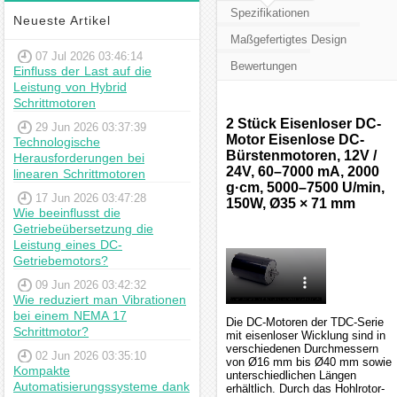
Spezifikationen
Neueste Artikel
Maßgefertigtes Design
07 Jul 2026 03:46:14
Bewertungen
Einfluss der Last auf die
Leistung von Hybrid
Schrittmotoren
2 Stück Eisenloser DC-
29 Jun 2026 03:37:39
Motor Eisenlose DC-
Technologische
Bürstenmotoren, 12V /
Herausforderungen bei
24V, 60–7000 mA, 2000
linearen Schrittmotoren
g·cm, 5000–7500 U/min,
17 Jun 2026 03:47:28
150W, Ø35 × 71 mm
Wie beeinflusst die
Getriebeübersetzung die
Leistung eines DC-
Getriebemotors?
09 Jun 2026 03:42:32
Wie reduziert man Vibrationen
bei einem NEMA 17
Die DC-Motoren der TDC-Serie
Schrittmotor?
mit eisenloser Wicklung sind in
verschiedenen Durchmessern
02 Jun 2026 03:35:10
von Ø16 mm bis Ø40 mm sowie
Kompakte
unterschiedlichen Längen
Automatisierungssysteme dank
erhältlich. Durch das Hohlrotor-