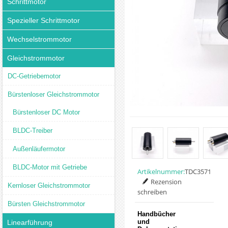
Schrittmotor
Spezieller Schrittmotor
Wechselstrommotor
Gleichstrommotor
DC-Getriebemotor
Bürstenloser Gleichstrommotor
Bürstenloser DC Motor
BLDC-Treiber
Außenläufermotor
BLDC-Motor mit Getriebe
Artikelnummer:
TDC3571
Rezension
Kernloser Gleichstrommotor
schreiben
Bürsten Gleichstrommotor
Handbücher
und
Linearführung