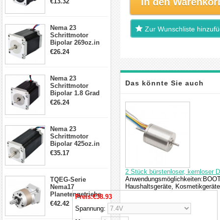
In den Warenkor
€13.32
Kabel & Stecker
für 3D
Drucker/CNC
Nema 23
Zur Wunschliste hinzuf
Schrittmotor
Bipolar 269oz.in
2,8A 57x57x76mm
€26.24
4-Draht-
Schrittmotor
23HS30-2804S
Nema 23
Das könnte Sie auch
Schrittmotor
Bipolar 1.8 Grad
1.9Nm 3A 3.36V 4
€26.24
interessieren
Drähte CNC
Schrittmotor DIY
CNC Fräse
Nema 23
Schrittmotor
Bipolar 425oz.in
4.2A 57x57x114mm
€35.17
4 Draht Hybrid
Schrittmotor
2 Stück bürstenloser, kernloser 
Anwendungsmöglichkeiten:BOOTE, 
TQEG-Serie
Haushaltsgeräte, Kosmetikgerät
Nema17
Planetengetriebe
Preis:
€38.93
5:1 Spiel 15Arc-
€42.42
Spannung:
min für Nema 17
Getriebe