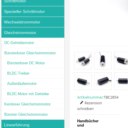
Schrittmotor
Spezieller Schrittmotor
Wechselstrommotor
Gleichstrommotor
DC-Getriebemotor
Bürstenloser Gleichstrommotor
Bürstenloser DC Motor
BLDC-Treiber
Außenläufermotor
BLDC-Motor mit Getriebe
Artikelnummer:
TBC2854
Rezension
Kernloser Gleichstrommotor
schreiben
Bürsten Gleichstrommotor
Handbücher
Linearführung
und