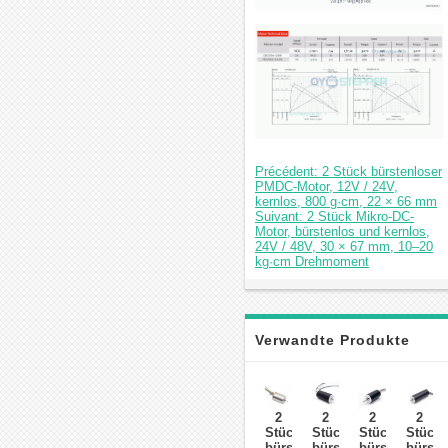
Précédent: 2 Stück bürstenloser
PMDC-Motor, 12V / 24V,
kernlos, 800 g·cm, 22 × 66 mm
Suivant: 2 Stück Mikro-DC-
Motor, bürstenlos und kernlos,
24V / 48V, 30 × 67 mm, 10–20
kg·cm Drehmoment
Verwandte Produkte
2
2
2
2
Stück
Stück
Stück
Stück
bürstenloser,
bürstenloser
bürstenloser
bürste