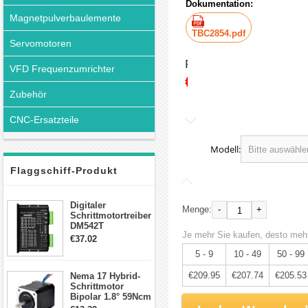
Dokumentation:
Magnetpulverbaulemente
TBC2854.pdf
Servomotoren
Preis:
VFD Frequenzumrichter
€221.00
Zubehör
CNC-Ersatzteile
Modell:
Flaggschiff-Produkt
Digitaler
-
+
Menge:
Schrittmotortreiber
DM542T
Je mehr Sie kaufen, desto mehr
Schrittmotor
€37.02
Treiber 1.0-4.2A 20-
5 - 9
10 - 49
50 - 99
50VDC für Nema
17, 23, 24
€209.95
€207.74
€205.53
Nema 17 Hybrid-
Schrittmotor
Schrittmotor
Bipolar 1.8° 59Ncm
2A 4 Drähte mit 1m