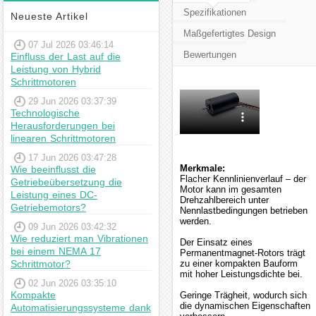
Spezifikationen
Neueste Artikel
Maßgefertigtes Design
07 Jul 2026 03:46:14
Bewertungen
Einfluss der Last auf die
Leistung von Hybrid
Schrittmotoren
29 Jun 2026 03:37:39
Technologische
Herausforderungen bei
linearen Schrittmotoren
17 Jun 2026 03:47:28
Merkmale:
Wie beeinflusst die
Flacher Kennlinienverlauf – der
Getriebeübersetzung die
Motor kann im gesamten
Leistung eines DC-
Drehzahlbereich unter
Getriebemotors?
Nennlastbedingungen betrieben
werden.
09 Jun 2026 03:42:32
Wie reduziert man Vibrationen
Der Einsatz eines
bei einem NEMA 17
Permanentmagnet-Rotors trägt
Schrittmotor?
zu einer kompakten Bauform
mit hoher Leistungsdichte bei.
02 Jun 2026 03:35:10
Kompakte
Geringe Trägheit, wodurch sich
die dynamischen Eigenschaften
Automatisierungssysteme dank