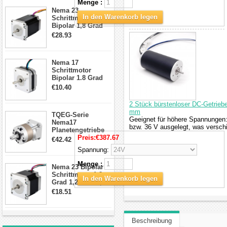
Menge :
Schrittmotor
Nema 23
In den Warenkorb legen
Schrittmotor
Bipolar 1,8 Grad
2,83Nm 4 A 2,26V
€28.93
CNC Hybrid-
Schrittmotor mit 8
Anschlüssen
Nema 17
Schrittmotor
Bipolar 1.8 Grad
8.7Ncm 1A 3.5V 4
€10.40
Draden Hybrid-
Schrittmotor
2 Stück bürstenloser DC-Getriebe
mm
TQEG-Serie
Geeignet für höhere Spannungen:
Nema17
bzw. 36 V ausgelegt, was versch
Planetengetriebe
10:1 Spiel 15Arc-
Preis:
€387.67
€42.42
min für Nema 17
Spannung:
Getriebe
Schrittmotor
Menge :
Nema 23 Bipolar
Schrittmotor 1,8
In den Warenkorb legen
Grad 1,26 Nm 2,8A
2,5V 4 Drähte
€18.51
23hs22-2804s
Hybrid-
Schrittmotor
Beschreibung