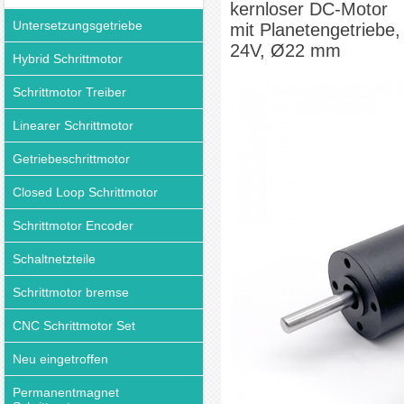
kernloser DC-Motor
Untersetzungsgetriebe
mit Planetengetriebe,
24V, Ø22 mm
Hybrid Schrittmotor
Schrittmotor Treiber
Linearer Schrittmotor
Getriebeschrittmotor
Closed Loop Schrittmotor
Schrittmotor Encoder
Schaltnetzteile
Schrittmotor bremse
CNC Schrittmotor Set
Neu eingetroffen
Permanentmagnet