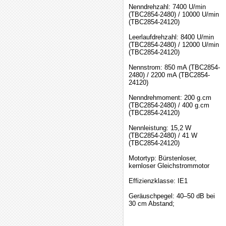
Nenndrehzahl: 7400 U/min
(TBC2854-2480) / 10000 U/min
(TBC2854-24120)
Leerlaufdrehzahl: 8400 U/min
(TBC2854-2480) / 12000 U/min
(TBC2854-24120)
Nennstrom: 850 mA (TBC2854-
2480) / 2200 mA (TBC2854-
24120)
Nenndrehmoment: 200 g.cm
(TBC2854-2480) / 400 g.cm
(TBC2854-24120)
Nennleistung: 15,2 W
(TBC2854-2480) / 41 W
(TBC2854-24120)
Motortyp: Bürstenloser,
kernloser Gleichstrommotor
Effizienzklasse: IE1
Geräuschpegel: 40–50 dB bei
30 cm Abstand;