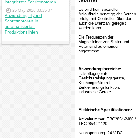
verbessern.
integrierter Schrittmotoren
Es wird kein spezieller
25 May 2026 03:25:07
Anlaufkreis benötigt; der Betrieb
Anwendung Hybrid
erfolgt mit Controller, über den
Schrittmotoren in
auch die Drehzahl geregelt
automatisierten
werden kann.
Produktionslinien
Die Frequenzen der
Magnetfelder von Stator und
Rotor sind aufeinander
abgestimmt.
Anwendungsbereiche:
Halspflegegeräte,
Gesichtsreinigungsgeräte,
Küchengeräte mit
Zerkleinerungsfunktion,
industrielle Geräte.
Elektrische Spezifikationen:
Artikelnummer: TBC2854-2480 /
TBC2854-24120
Nennspannung: 24 V DC