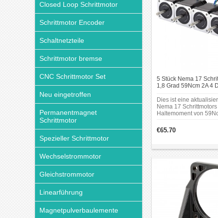
Closed Loop Schrittmotor
Schrittmotor Encoder
Schaltnetzteile
Schrittmotor bremse
CNC Schrittmotor Set
5 Stück Nema 17 Schrit
1,8 Grad 59Ncm 2A 4 D
Schrittmotor für DIY 3
Neu eingetroffen
CNC Roboter
Dies ist eine aktualisie
Nema 17 Schrittmotors
Permanentmagnet
Haltemoment von 59Ncm
Schrittmotor
Basierend auf der alte
wir die Motorkabelläng
€65.70
verlängert und eine 4-
Spezieller Schrittmotor
Buchse mit 0,1" Pitch 
Ende des Kabels hinzu
Wechselstrommotor
Gleichstrommotor
Linearführung
Magnetpulverbaulemente