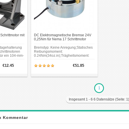
Schrittmotor mit
DC Elektromagnetische Bremse 24V
0,25Nm für Nema 17 Schrittmotor
ntagehalterung
Bremstyp: Keine Anregung;Statisches
chrittmotoren
Reibungsmoment:
 für ein 104-mm-
0.24Nm(34oz.in);Trägheitsmoment:
egt.Bitte
0.6x10-6 kg.cm2; Stromspannung:
ses Modell nur
24V;Leistung: 5W;
€12.45
€51.85
Hitzebeständigkeitsklasse: F; Max.
kombiniert
Geschwindigkeit: 5000rpm; Gewicht:
0.2kg.
1
Insgesamt 1 - 6 6 Datensätze (Seite: 1
en Kommentar