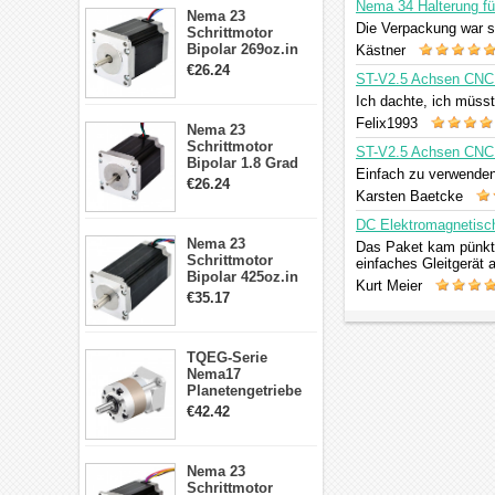
Drucker/CNC
Nema 34 Halterung für
Nema 23
Die Verpackung war s
Schrittmotor
Bipolar 269oz.in
Kästner
2,8A 57x57x76mm
€26.24
ST-V2.5 Achsen CNC B
4-Draht-
Schrittmotor
Ich dachte, ich müsst
23HS30-2804S
Felix1993
Nema 23
Schrittmotor
ST-V2.5 Achsen CNC B
Bipolar 1.8 Grad
Einfach zu verwenden
1.9Nm 3A 3.36V 4
€26.24
Drähte CNC
Karsten Baetcke
Schrittmotor DIY
DC Elektromagnetisc
CNC Fräse
Nema 23
Das Paket kam pünktl
Schrittmotor
einfaches Gleitgerät a
Bipolar 425oz.in
Kurt Meier
4.2A 57x57x114mm
€35.17
4 Draht Hybrid
Schrittmotor
TQEG-Serie
Nema17
Planetengetriebe
5:1 Spiel 15Arc-
€42.42
min für Nema 17
Getriebe
Schrittmotor
Nema 23
Schrittmotor