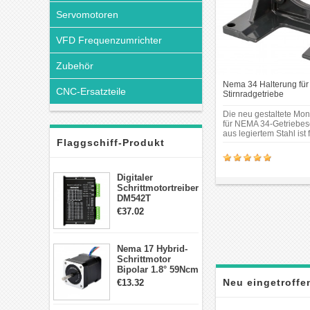
Servomotoren
VFD Frequenzumrichter
Zubehör
Nema 34 Halterung für 
CNC-Ersatzteile
Stirnradgetriebe
Die neu gestaltete Mo
für NEMA 34-Getriebes
aus legiertem Stahl ist
Flaggschiff-Produkt
Stirnradgetriebe ausgel
beachten Sie, dass die
mit dem Nema 34
Stirnradgetriebemotor 
Digitaler
werden kann.
Schrittmotortreiber
DM542T
Schrittmotor
€37.02
Treiber 1.0-4.2A 20-
50VDC für Nema
17, 23, 24
Nema 17 Hybrid-
Schrittmotor
Schrittmotor
Bipolar 1.8° 59Ncm
2A 4 Drähte mit 1m
Neu eingetroff
€13.32
Kabel & Stecker
für 3D