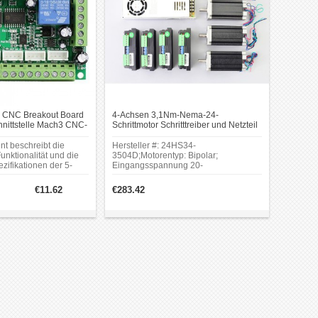
n CNC Breakout Board
4-Achsen 3,1Nm-Nema-24-
chnittstelle Mach3 CNC-
Schrittmotor Schritttreiber und Netzteil
t beschreibt die
Hersteller #: 24HS34-
nktionalität und die
3504D;Motorentyp: Bipolar;
zifikationen der 5-
Eingangsspannung 20-
eakout-Board-
50VDC;Schrittwinkel: 1.8 Grad;
-V2.5.
Haltemoment: 3.1Nm(439oz.in);36V
€11.62
€283.42
DC 11A Ausgang;AC-
Eingangsspannungsbereich:
93~132V/176~264VAC;115V/230V AC
per Schalter wählbar.