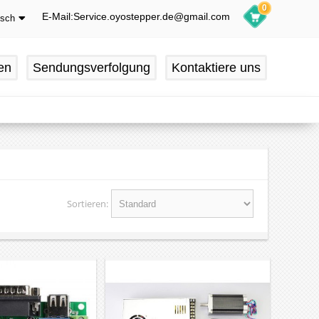
0
E-Mail:Service.oyostepper.de@gmail.com
tsch
glish
utsch
en
Sendungsverfolgung
Kontaktiere uns
ançais
pañol
Sortieren: