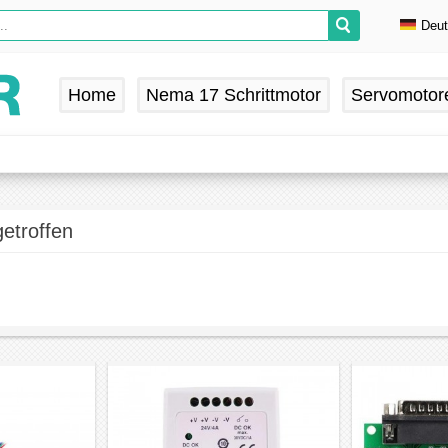
Deu
En
De
Home
Nema 17 Schrittmotor
Servomotor
Fr
Es
etroffen