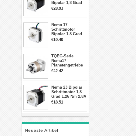
Bipolar 1,8 Grad
2,83Nm 4 A 2,26V
€28.93
CNC Hybrid-
Schrittmotor mit 8
Anschlüssen
Nema 17
Schrittmotor
Bipolar 1.8 Grad
8.7Ncm 1A 3.5V 4
€10.40
Draden Hybrid-
Schrittmotor
TQEG-Serie
Nema17
Planetengetriebe
10:1 Spiel 15Arc-
€42.42
min für Nema 17
Getriebe
Schrittmotor
Nema 23 Bipolar
Schrittmotor 1,8
Grad 1,26 Nm 2,8A
2,5V 4 Drähte
€18.51
23hs22-2804s
Hybrid-
Schrittmotor
Neueste Artikel