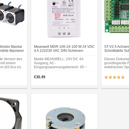
tmotor Bipolar
Meanwell MDR-100-24 100 W 24 VDC
ST-V2.5 Achse
rähte Bipolarer
4 A 115/230 VAC DIN-Schienen-
Schnittstelle S
D-Druckermotor
Netzteil
Fräser-Kit
rte Version des
Marke MEANWELL; 24V DC 4A
Dieses Dokumen
 mit einem
Ausgang; AC-
grundlegende Fu
 (83.6oz.in).
Eingangsspannungsbereich: 85 ~
elektrischen Spe
n Version haben
264VAC; Nennleistung:
Achsen-CNC-Br
e auf 1 Meter
96W;Schutzfunktionen: Kurzschluss /
Schnittstelle ST
€30.49
polige Harwin-
Überlast / Überspannung /
(2,54 mm) am
Übertemperatur; ZCS/ZVS-
gefügt.
Technologie zur Reduzierung der
Verlustleistung.