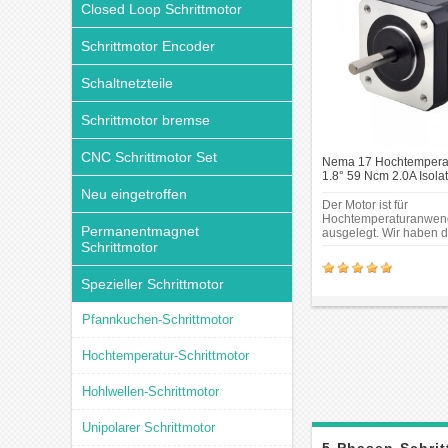
Closed Loop Schrittmotor
Schrittmotor Encoder
Schaltnetzteile
Schrittmotor bremse
CNC Schrittmotor Set
Nema 17 Hochtemperatu
1.8° 59 Ncm 2.0A Isola
180C Nema17 Bipolar S
Neu eingetroffen
Der Motor ist für
Hochtemperaturanwe
Permanentmagnet
ausgelegt. Wir haben d
Schrittmotor
Lager, Magnete und da
Kunststoffskelett des M
angepasst, dass sie di
Spezieller Schrittmotor
Isolationsklasse H err
Temperaturen von bis 
Celsius standhalten. D
Pfannkuchen-Schrittmotor
kann in 3D-Druckern ei
Hochtemperatur-Schrittmotor
Hohlwellen-Schrittmotor
Unipolarer Schrittmotor