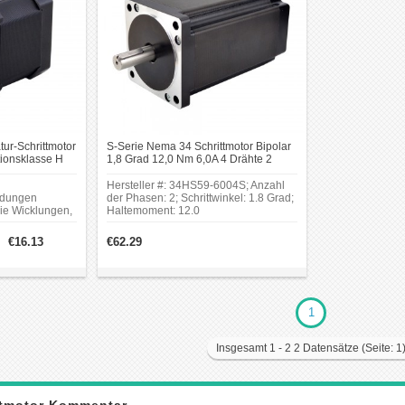
r-Schrittmotor
S-Serie Nema 34 Schrittmotor Bipolar
tionsklasse H
1,8 Grad 12,0 Nm 6,0A 4 Drähte 2
chrittmotor
Phasen CNC Schrittmotor
Hersteller #: 34HS59-6004S; Anzahl
ndungen
der Phasen: 2; Schrittwinkel: 1.8 Grad;
ie Wicklungen,
Haltemoment: 12.0
s
Nm(1699.68oz.in);Strom: 6.0 A.
otors so
Rahmengröße: 86 x 86 mm; Körper
€16.13
€62.29
e
Länge: 151.5 mm;Schaftdurchmesser:
eichen und
Φ14 mm; Schaftlänge: 37 mm; Keilnut-
zu 180 Grad
Wellenlänge: 25 mm.
er Motor wird
ngesetzt.
1
Insgesamt 1 - 2 2 Datensätze (Seite: 1