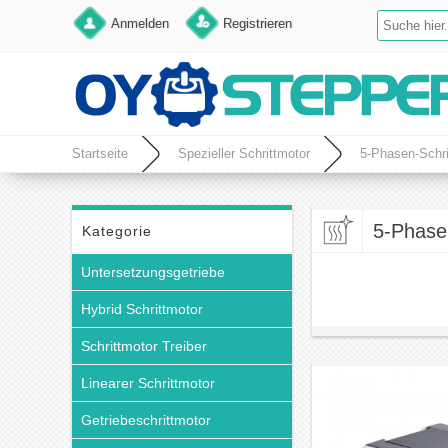
Anmelden
Registrieren
Startseite
Spezieller Schrittmotor
5-Phasen-Schri
5-Phase
Kategorie
Untersetzungsgetriebe
Hybrid Schrittmotor
Schrittmotor Treiber
Linearer Schrittmotor
Getriebeschrittmotor