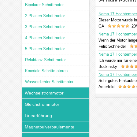
5-Phasen-Schri
Bipolarer Schrittmotor
Nema 17 Hochtemperat
2-Phasen Schrittmotor
Dieser Motor wurde i
GA
20/
3-Phasen Schrittmotor
Nema 17 Hochtemperat
4-Phasen-Schrittmotor
Wenn der Motor lange 
Felix Schneider
5-Phasen-Schrittmotor
Nema 17 Hochtemperat
Reluktanz-Schrittmotor
Ich würde mir für ein
Budzinsky
Koaxiale Schrittmotoren
Nema 17 Hochtemperat
Sehr gutes Einkaufser
Wasserdichter Schrittmotor
Acterfeld
Wechselstrommotor
Gleichstrommotor
Linearführung
Magnetpulverbaulemente