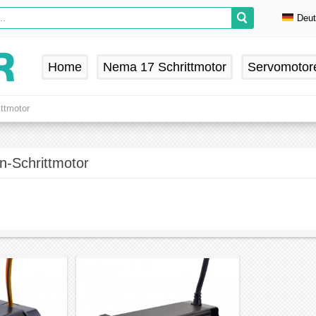
Deu
En
De
Home
Nema 17 Schrittmotor
Servomotor
Fr
Es
ttmotor
n-Schrittmotor