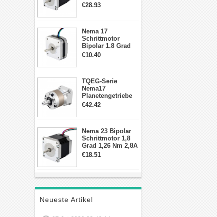
2,83Nm 4 A 2,26V
€28.93
CNC Hybrid-
Schrittmotor mit 8
Anschlüssen
Nema 17
Schrittmotor
Bipolar 1.8 Grad
8.7Ncm 1A 3.5V 4
€10.40
Draden Hybrid-
Schrittmotor
TQEG-Serie
Nema17
Planetengetriebe
10:1 Spiel 15Arc-
€42.42
min für Nema 17
Getriebe
Schrittmotor
Nema 23 Bipolar
Schrittmotor 1,8
Grad 1,26 Nm 2,8A
2,5V 4 Drähte
€18.51
23hs22-2804s
Hybrid-
Schrittmotor
Neueste Artikel