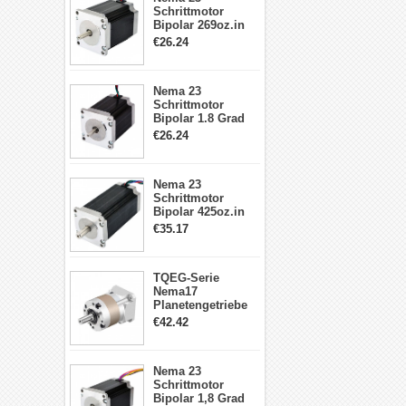
Schrittmotor
Bipolar 269oz.in
2,8A 57x57x76mm
€26.24
4-Draht-
Schrittmotor
23HS30-2804S
Nema 23
Schrittmotor
Bipolar 1.8 Grad
1.9Nm 3A 3.36V 4
€26.24
Drähte CNC
Schrittmotor DIY
CNC Fräse
Nema 23
Schrittmotor
Bipolar 425oz.in
4.2A 57x57x114mm
€35.17
4 Draht Hybrid
Schrittmotor
TQEG-Serie
Nema17
Planetengetriebe
5:1 Spiel 15Arc-
€42.42
min für Nema 17
Getriebe
Schrittmotor
Nema 23
Schrittmotor
Bipolar 1,8 Grad