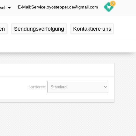
0
E-Mail:Service.oyostepper.de@gmail.com
tsch
glish
utsch
en
Sendungsverfolgung
Kontaktiere uns
ançais
pañol
Sortieren: