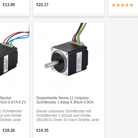
nge: 31.5mm;
Wellendurchmesser: Φ6 mm;
Wellendurchme
€13.89
€22.17
Innenwellendurchmesser: Φ3 mm;
Innenwellendu
0mm.
Länge desVorderen Schafts: 10 mm;
Länge desVorde
Hintere Schaftlänge: 5 mm.
Hintere Schaftl
Bipolar
Doppelwelle Nema 11 Unipolar
2Ncm 0.67A 6.2V
Schrittmotor 1.8deg 4.3Ncm 0.95A
ttmotor
2.7V 28x31mm 6 Drähte Kleiner
Hybrid-Schrittmotor
 Schrittmotor
Dieser unipolare Schrittmotor mit
rad und Größe
Schrittwinkel 1,8Grad und Größe
Drähte, jede
28x28x31.5mm. Es hat 6 Drähte, jede
 bei 6.2V, mit
Phase zieht 0.95A bei 2.66V, mit
.04oz.in). Ein
Haltemoment 4.3Ncm (6.1oz.in). Ein
€18.26
€14.35
bar.
10mm Hinten Schaft war für Encoder
oder gleich.