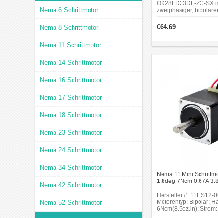
OK28FD33DL-ZC-SX is
Anwendungen
Nema 6 Schrittmotor
zweiphasiger, bipolarer
einem Schrittwinkel vo
Er findet Anwendung
einem Haltemoment vo
€64.69
Nema 8 Schrittmotor
arbeitet bei 12–24 V un
gehören:
Phase.
CNC-Maschinen: Für 
Nema 11 Schrittmotor
3D-Drucker: Um die
Nema 14 Schrittmotor
Automatisierungste
Medizinische Geräte
Nema 16 Schrittmotor
Robotertechnik: Zu
Nema 17 Schrittmotor
Nema 18 Schrittmotor
Nema 23 Schrittmotor
Nema 24 Schrittmotor
Nema 34 Schrittmotor
Nema 11 Mini Schrittmo
1.8deg 7Ncm 0.67A 3.8
Nema 42 Schrittmotor
Kleiner Hybrid-Schrittm
Hersteller #: 11HS12-
Motorentyp: Bipolar; H
Nema 52 Schrittmotor
6Ncm(8.5oz.in); Strom:
Stromspannung: 3.8V