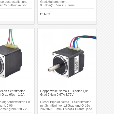
se ausgestattet und
Grad;Haltemoment:
nen Schrittwinkel von
9.5Ncm(13.5oz.in);Strom:
m Haltemoment von
0.67A;Stromspannung: 4.6V.
ssteuerung erfordern. Zu den typischen Einsatzgebieten
r Nennspannung von
Rahmengröße: 28 x 28mm;Körper
€14.82
em Phasenstrom von
Länge: 44.5mm;Schaftdurchmesser:
 sich für präzise
Φ5mm; Schaftlänge: 20mm;Doppel-D-
aben.
Schnittlänge: 15mm.
en.
llen-Schrittmotor
Doppelwelle Nema 11 Bipolar 1,8°
8 Grad 6Ncm 1.0A
Grad 7Ncm 0.67A 3.75V
 Hybrid Schrittmotor
28x28x31.5mm 4 Drähte Bipolar
Miniatur Schrittmotor
lar; Schrittwinkel: 1.8
Dieser Bipolar Nema 11 Schrittmotor
ent: 0.06
mit Schrittwinkel 1,8Grad und Größe
ahmengröße: 28 x 28
28x28x31.5mm. Es hat 4 Drähte, jede
e: 32.2 mm; Äußerer
Phase zieht Strom 0.67A bei 3.75V, mit