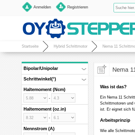
Anmelden
Registrieren
Startseite
Hybrid Schrittmotor
Nema 11 Schrittmo
Bipolar/Unipolar
Nema 11
Schrittwinkel(°)
Was ist das?
Haltemoment (Ncm)
Ein Nema 11 Schritt
-
Schrittmotoren und 
Haltemoment (oz.in)
ist. Er eignet sich
-
Arbeitsprinzip
Nennstrom (A)
Wie alle Schrittmot