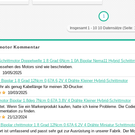
1
Insgesamt 1 - 10 10 Datensätze (Seite: 
tmotor Kommentar
chrittmotor Doppelwelle 1.8 Grad 6Ncm 1.0A Bipolar Nema11 Hybrid Schrittm
ssehen des Motors sind wie beschrieben.
10/05/2025
 Bipolar 1,8 Grad 12Ncm 0,67A 6,2V 4 Drähte Kleiner Hybrid-Schrittmotor
ehr als genug Kabellänge für meinen 3D-Drucker.
10/03/2025
motor Bipolar 1.8deg 7Ncm 0.67A 3.8V 4 Drähte Kleiner Hybrid-Schrittmotor
rtet. Wenn Sie ein Markenprodukt kaufen, hatte ich keine Probleme. Die Codie
entation zu finden.
21/12/2024
Bipolar chrittmotor 1.8 Grad 12Ncm 0.67A 6.2V 4 Drähte Miniatur Schrittmoto
t ist umfassend und passt sehr gut zur Ausrüstung in unserer Fabrik. Der M