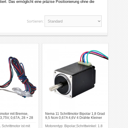
tiert. Das ermöglicht eine präzise Positionierung ohne die
ignal, das die Anzahl der Schritte und die Drehrichtung
Sortieren:
 Merkmalen gehören:
on Vorteil.
 dass zusätzliche Sensoren erforderlich sind.
d automatisierten Maschinen.
gen bleibt er während des Betriebs relativ kühl.
 Modelle dieser Baugröße bieten in der Regel geringere
 Projekt kompatibel ist. Überprüfen Sie das Flanschmaß
einheit kompatibel ist. Diese Parameter sollten zu den
tmotor mit Bremse,
Nema 11 Schrittmotor Bipolar 1,8 Grad
 insbesondere bei der Ansteuerung mit Step/Dir-Signalen
 3,75V, 0,67A, 28 × 28
9,5 Ncm 0,67A 4,6V 4 Drähte Kleiner
D-Cut Welle
Hybrid-Schrittmotor
Schrittmotor ist mit
Motorentyp: Bipolar;Schrittwinkel: 1.8