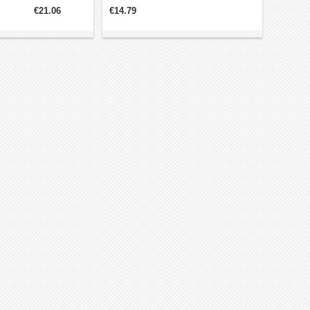
sser: Φ6 mm;
Haltemoment 7Ncm (9.91oz.in). Ein
€21.06
€14.79
rchmesser: Φ3 mm;
Hinten-Schaft ist verfügbar.
ren Schafts: 10 mm;
änge: 5 mm.