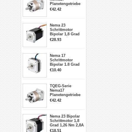
Planetengetriebe
5:1 Spiel 15Arc-
€42.42
min für Nema 17
Getriebe
Schrittmotor
Nema 23
Schrittmotor
Bipolar 1,8 Grad
2,83Nm 4 A 2,26V
€28.93
CNC Hybrid-
Schrittmotor mit 8
Anschlüssen
Nema 17
Schrittmotor
Bipolar 1.8 Grad
8.7Ncm 1A 3.5V 4
€10.40
Draden Hybrid-
Schrittmotor
TQEG-Serie
Nema17
Planetengetriebe
10:1 Spiel 15Arc-
€42.42
min für Nema 17
Getriebe
Schrittmotor
Nema 23 Bipolar
Schrittmotor 1,8
Grad 1,26 Nm 2,8A
2,5V 4 Drähte
€18.51