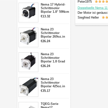
17, 23, 24
Peter1975
Nema 17 Hybrid-
Schrittmotor
Doppelwelle Nema 11 
Schrittmotor
Bipolar 1.8° 59Ncm
Der Motor ist geräus
2A 4 Drähte mit 1m
€13.32
Siegfried Heller
Kabel & Stecker
für 3D
Drucker/CNC
Nema 23
Schrittmotor
Bipolar 269oz.in
2,8A 57x57x76mm
€26.24
4-Draht-
Schrittmotor
23HS30-2804S
Nema 23
Schrittmotor
Bipolar 1.8 Grad
1.9Nm 3A 3.36V 4
€26.24
Drähte CNC
Schrittmotor DIY
CNC Fräse
Nema 23
Schrittmotor
Bipolar 425oz.in
4.2A 57x57x114mm
€35.17
4 Draht Hybrid
Schrittmotor
TQEG-Serie
Nema17