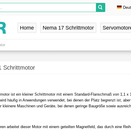
Deu
En
De
Home
Nema 17 Schrittmotor
Servomotor
Fr
Es
tor
 Schrittmotor
motor ist ein kleiner Schrittmotor mit einem Standard-Flanschmaß von 1,1 x
wird häufig in Anwendungen verwendet, bei denen der Platz begrenzt ist, abe
 für kleinere Maschinen und Geräte, bei denen geringe Baugröße sowie ausr
oren arbeitet dieser Motor mit einem geteilten Magnetfeld, das durch eine Rei