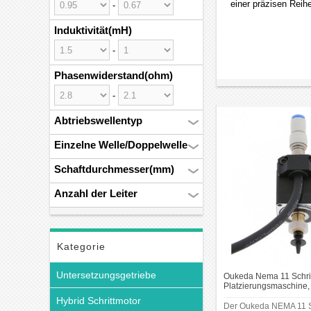
einer präzisen Reihe
-
Notwendigkeit eines
Induktivität(mH)
vorgibt.
-
Vorteile und Me
Phasenwiderstand(ohm)
Er bietet mehrere V
Kompakte Bauweise:
-
Präzise Steuerung: 
Abtriebswellentyp
Vielseitigkeit: Er w
Geringe Wärmeentwic
Einzelne Welle/Doppelwelle
Was sollte man 
Schaftdurchmesser(mm)
Bei der Auswahl ein
Anzahl der Leiter
Drehmomentanforder
Drehmomente als grö
Baugröße und Anschl
(27,9 mm x 27,9 mm
Kategorie
Strom- und Spannung
Leistungsanforderu
Untersetzungsgetriebe
Oukeda Nema 11 Schrit
Steuersystem: Acht
Platzierungsmaschine, 
oder anderen Interf
Ncm, 2-phasig, mit D
Hybrid Schrittmotor
Der Oukeda NEMA 11 S