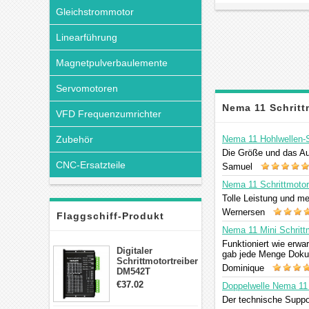
Gleichstrommotor
Linearführung
Magnetpulverbaulemente
Servomotoren
Nema 11 Schrit
VFD Frequenzumrichter
Zubehör
Nema 11 Hohlwellen-S
Die Größe und das Au
CNC-Ersatzteile
Samuel
Nema 11 Schrittmotor
Tolle Leistung und m
Wernersen
Flaggschiff-Produkt
Nema 11 Mini Schritt
Funktioniert wie erwa
Digitaler
gab jede Menge Dokum
Schrittmotortreiber
Dominique
DM542T
Schrittmotor
€37.02
Doppelwelle Nema 11 
Treiber 1.0-4.2A 20-
Der technische Suppor
50VDC für Nema