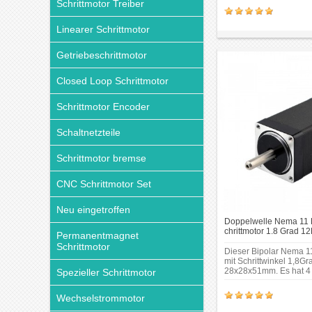
Schrittmotor Treiber
28 x 28mm; Körper Lä
Schaftdurchmesser:
Φ5mm;Schaftlänge: 2
Linearer Schrittmotor
Getriebeschrittmotor
Closed Loop Schrittmotor
Schrittmotor Encoder
Schaltnetzteile
Schrittmotor bremse
CNC Schrittmotor Set
Neu eingetroffen
Doppelwelle Nema 11 
chrittmotor 1.8 Grad 1
Permanentmagnet
4 Drähte Miniatur Schri
Schrittmotor
Dieser Bipolar Nema 11
mit Schrittwinkel 1,8G
28x28x51mm. Es hat 4 
Spezieller Schrittmotor
Phase zieht Strom 0.67A
Haltemoment 12Ncm (17
Wechselstrommotor
Hinten-Schaft ist verfüg