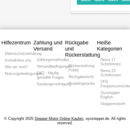
1.8deg
1.8
Grad
Grad
4.3Ncm
Grad
7Ncm
0,6
0.95A
12Ncm
0.67A
Nm
2.7V
0.67A
3.75V
0,88A
28x31mm
6.2V
28x28x31.5m
6,6V
6
4
4
CNC
Drähte
Drähte
Drähte
Hybrid
Kleiner
Miniatur
Bipolar
Schrit
Hybrid-
Schrittmotor
Miniatur
mit
Schrittmotor
Schrittmotor
4
Hilfezentrum
Zahlung und
Rückgabe
Heiße
ansch
Versand
und
Kategorien
Datenschutzerklärung
Rückerstattung
Zahlungsmethoden
Nema 17
Kontaktiere uns
Schrittmotor
Rückerstattung-
Versandbedingungen
Wer wir sind?
Politik
Nema 23
FAQ - Häufig
Nutzungsbedingungen
Schrittmotor
Rückgaberecht
gestellte Fragen
VFD
Produktgarantie
Sendungsverfolgung
Frequenzumrichte
Oyostepper
English
Steppermotorfr
© Copyright 2025
Stepper Motor Online Kaufen
, oyostepper.de. All rights
reserved.