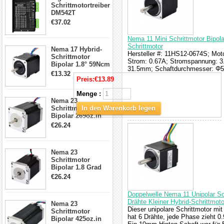
Schrittmotortreiber
DM542T
Schrittmotor
€37.02
Treiber 1.0-4.2A 20-
50VDC für Nema
Nema 11 Mini Schrittmotor Bipol
17, 23, 24
Schrittmotor
Nema 17 Hybrid-
Schrittmotor
Hersteller #: 11HS12-0674S; Mot
Schrittmotor
Strom: 0.67A; Stromspannung: 
Bipolar 1.8° 59Ncm
31.5mm; Schaftdurchmesser: Φ
2A 4 Drähte mit 1m
€13.32
Kabel & Stecker
Preis:
€13.89
für 3D
Menge :
Drucker/CNC
Nema 23
Schrittmotor
In den Warenkorb legen
Bipolar 269oz.in
2,8A 57x57x76mm
€26.24
4-Draht-
Schrittmotor
23HS30-2804S
Nema 23
Schrittmotor
Bipolar 1.8 Grad
1.9Nm 3A 3.36V 4
€26.24
Drähte CNC
Schrittmotor DIY
Doppelwelle Nema 11 Unipolar S
CNC Fräse
Drähte Kleiner Hybrid-Schrittmoto
Nema 23
Dieser unipolare Schrittmotor m
Schrittmotor
hat 6 Drähte, jede Phase zieht 0
Bipolar 425oz.in