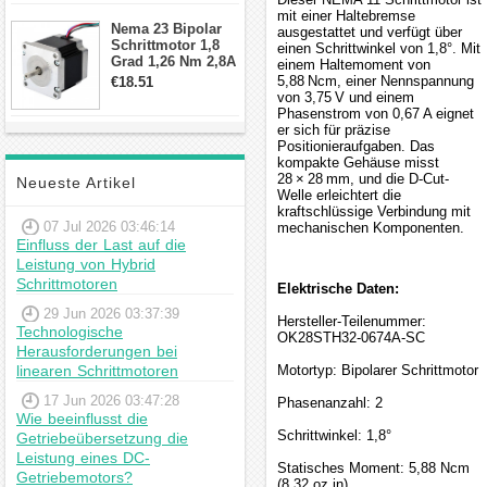
Schrittmotor
mit einer Haltebremse
Nema 23 Bipolar
ausgestattet und verfügt über
Schrittmotor 1,8
einen Schrittwinkel von 1,8°. Mit
Grad 1,26 Nm 2,8A
einem Haltemoment von
2,5V 4 Drähte
5,88 Ncm, einer Nennspannung
€18.51
23hs22-2804s
von 3,75 V und einem
Hybrid-
Phasenstrom von 0,67 A eignet
Schrittmotor
er sich für präzise
Positionieraufgaben. Das
kompakte Gehäuse misst
28 × 28 mm, und die D-Cut-
Neueste Artikel
Welle erleichtert die
kraftschlüssige Verbindung mit
07 Jul 2026 03:46:14
mechanischen Komponenten.
Einfluss der Last auf die
Leistung von Hybrid
Schrittmotoren
Elektrische Daten:
29 Jun 2026 03:37:39
Hersteller-Teilenummer:
Technologische
OK28STH32-0674A-SC
Herausforderungen bei
linearen Schrittmotoren
Motortyp: Bipolarer Schrittmotor
17 Jun 2026 03:47:28
Phasenanzahl: 2
Wie beeinflusst die
Schrittwinkel: 1,8°
Getriebeübersetzung die
Leistung eines DC-
Statisches Moment: 5,88 Ncm
Getriebemotors?
(8,32 oz.in)