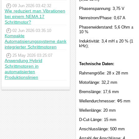
09 Jun 2026 03:42:32
Phasenspannung: 3,75 V
Wie reduziert man Vibrationen
bei einem NEMA 17
Nennstrom/Phase: 0,67 A
Schrittmotor?
Phasenwiderstand: 5,6 Ohm ±
02 Jun 2026 03:35:10
10 %
Kompakte
Automatisierungssysteme dank
Induktivität: 3,4 mH ± 20 % (1
kHz);
integrierter Schrittmotoren
25 May 2026 03:25:07
Anwendung Hybrid
Technische Daten:
Schrittmotoren in
automatisierten
Rahmengröße: 28 x 28 mm
Produktionslinien
Motorlänge: 32,2 mm
Bremslänge: 17,6 mm
Wellendurchmesser: Φ5 mm
Wellenlänge: 20 mm
D-Cut-Länge: 15 mm
Anschlusslänge: 500 mm
Anzahl der Anschlüsse: 4