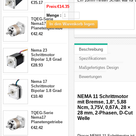
Ein 10mm Hinten Schaft war für 
4.2A 57x57x114mm
€35.17
4 Draht Hybrid
Preis:
€14.35
Schrittmotor
Menge :
TQEG-Serie
Nema17
In den Warenkorb legen
Planetengetriebe
5:1 Spiel 15Arc-
€42.42
min für Nema 17
Getriebe
Schrittmotor
Beschreibung
Nema 23
Schrittmotor
Spezifikationen
Bipolar 1,8 Grad
2,83Nm 4 A 2,26V
€28.93
Maßgefertigtes Design
CNC Hybrid-
Schrittmotor mit 8
Bewertungen
Anschlüssen
Nema 17
Schrittmotor
Bipolar 1.8 Grad
8.7Ncm 1A 3.5V 4
NEMA 11 Schrittmotor
€10.40
Draden Hybrid-
mit Bremse, 1,8°, 5,88
Schrittmotor
Ncm, 3,75V, 0,67A, 28 ×
28 mm, 2-Phasen, D-Cut
TQEG-Serie
Nema17
Welle
Planetengetriebe
10:1 Spiel 15Arc-
€42.42
min für Nema 17
Getriebe
Dieser NEMA 11 Schrittmotor ist