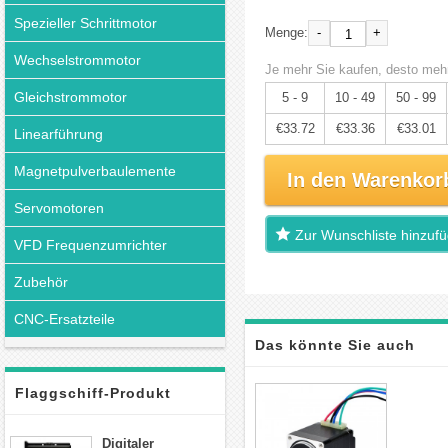
Spezieller Schrittmotor
-
+
Menge:
Wechselstrommotor
Je mehr Sie kaufen, desto mehr
Gleichstrommotor
5 - 9
10 - 49
50 - 99
€33.72
€33.36
€33.01
Linearführung
Magnetpulverbaulemente
In den Warenkor
Servomotoren
Zur Wunschliste hinzuf
VFD Frequenzumrichter
Zubehör
CNC-Ersatzteile
Das könnte Sie auch
interessieren
Flaggschiff-Produkt
Digitaler