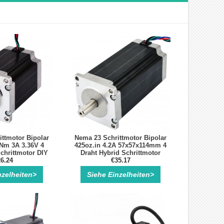
ttmotor Bipolar
Nema 23 Schrittmotor Bipolar
9Nm 3A 3.36V 4
425oz.in 4.2A 57x57x114mm 4
chrittmotor DIY
Draht Hybrid Schrittmotor
 Fräse
6.24
€35.17
nzelheiten>
Siehe Einzelheiten>