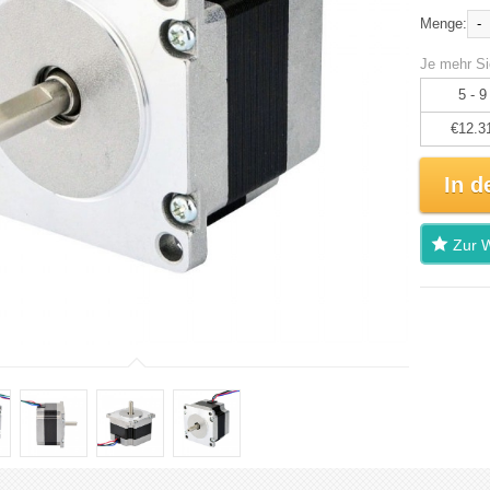
-
Menge:
Je mehr Si
5 - 9
€12.3
In d
Zur W