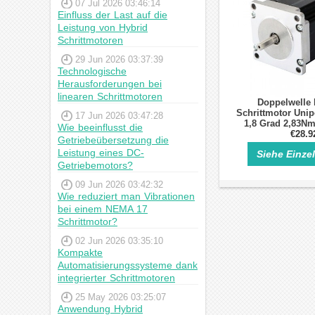
07 Jul 2026 03:46:14
Einfluss der Last auf die
Leistung von Hybrid
Schrittmotoren
29 Jun 2026 03:37:39
Technologische
Herausforderungen bei
linearen Schrittmotoren
Doppelwelle
Schrittmotor Unipo
17 Jun 2026 03:47:28
1,8 Grad 2,83Nm
Wie beeinflusst die
Schrittmotor mit 
€28.9
Getriebeübersetzung die
Leistung eines DC-
Siehe Einze
Getriebemotors?
09 Jun 2026 03:42:32
Wie reduziert man Vibrationen
bei einem NEMA 17
Schrittmotor?
02 Jun 2026 03:35:10
Kompakte
Automatisierungssysteme dank
integrierter Schrittmotoren
25 May 2026 03:25:07
Anwendung Hybrid