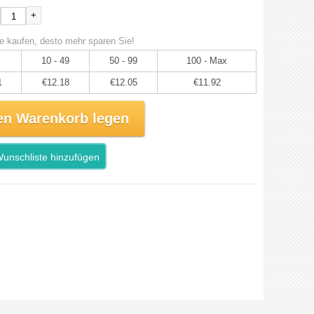
+
e kaufen, desto mehr sparen Sie!
10 - 49
50 - 99
100 - Max
1
€12.18
€12.05
€11.92
en Warenkorb legen
unschliste hinzufügen