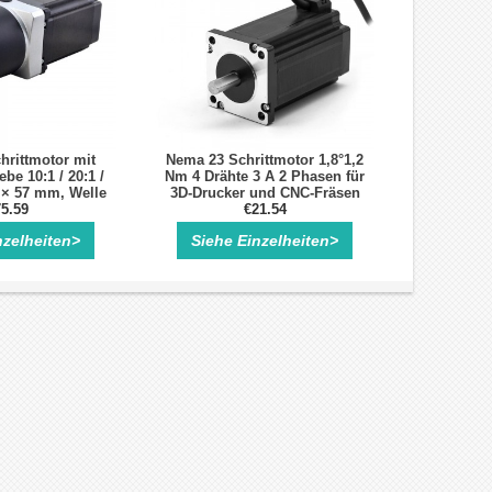
rittmotor mit
Nema 23 Schrittmotor 1,8°1,2
ebe 10:1 / 20:1 /
Nm 4 Drähte 3 A 2 Phasen für
7 × 57 mm, Welle
3D-Drucker und CNC-Fräsen
 Passfedernut
5.59
€21.54
nzelheiten>
Siehe Einzelheiten>