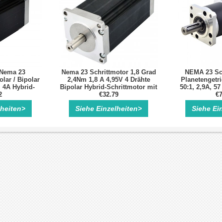
 Nema 23
Nema 23 Schrittmotor 1,8 Grad
NEMA 23 Sch
lar / Bipolar
2,4Nm 1,8 A 4,95V 4 Drähte
Planetengetri
 4A Hybrid-
Bipolar Hybrid-Schrittmotor mit
50:1, 2,9A, 5
8 Anschlüssen
2
4 Anschlüssen
€32.79
Ø14 mm mit
€7
lheiten>
Siehe Einzelheiten>
Siehe Ei