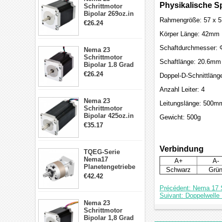
Physikalische Sp
Schrittmotor
Bipolar 269oz.in
Rahmengröße: 57 x 
2,8A 57x57x76mm
€26.24
4-Draht-
Körper Länge: 42mm
Schrittmotor
23HS30-2804S
Schaftdurchmesser:
Nema 23
Schrittmotor
Schaftlänge: 20.6mm
Bipolar 1.8 Grad
1.9Nm 3A 3.36V 4
€26.24
Doppel-D-Schnittlän
Drähte CNC
Schrittmotor DIY
Anzahl Leiter: 4
CNC Fräse
Nema 23
Leitungslänge: 500m
Schrittmotor
Bipolar 425oz.in
Gewicht: 500g
4.2A 57x57x114mm
€35.17
4 Draht Hybrid
Schrittmotor
Verbindung
TQEG-Serie
Nema17
A+
A-
Planetengetriebe
Schwarz
Grü
5:1 Spiel 15Arc-
€42.42
min für Nema 17
Précédent: Nema 17 S
Getriebe
Suivant: Doppelwelle
Schrittmotor
Nema 23
Schrittmotor
Bipolar 1,8 Grad