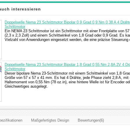
auch interessieren
Doppelwelle Nema 23 Schrittmotor Bipolar 0,9 Grad 0,9 Nm 0,38 A 4 Dräh
Schrittmotor
Ein NEMA 23 Schrittmotor ist ein Schrittmotor mit einer Frontplatte von 5
(2,3 x 2,3 Zoll) und einem Schrittwinkel von 1,8 Grad oder 0,9 Grad. Es ka
Vielzahl von Anwendungen eingesetzt werden, die eine präzise Steuerung e
Doppelwelle Nema 23 Schrittmotor Bipolar 1,8 Grad 0,55 Nm 2,8A 2V 4 D
Schrittmotor
Dieser bipolare Nema 23-Schrittmotor mit einem Schrittwinkel von 1,8 Gra
Größe von 57 x 57 x 41 mm. Es hat 4 Drähte, jede Phase zieht 2,8 A, mit
Haltemoment von 0,55 Nm (78 oz.in), eine hintere Welle ist für Encoder od
Gleichwertiges ausgelegt.
ezifikationen
Maßgefertigtes Design
Bewertungen(6)