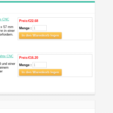
te CNC
Preis:
€22.68
7 x 57 mm
Menge :
nn in einer
rfordern.
In den Warenkorb legen
rähte CNC
Preis:
€16.20
d und einer
Menge :
 einem
er
In den Warenkorb legen