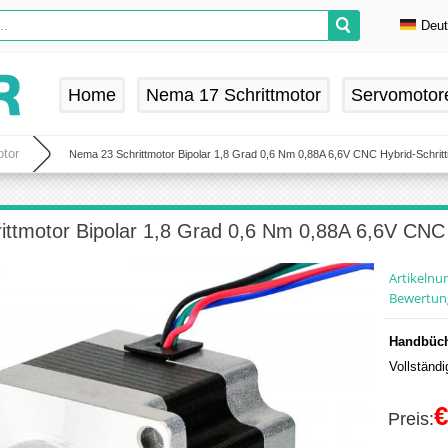
Deu
En
De
Home
Nema 17 Schrittmotor
Servomotor
Fr
Es
tor
Nema 23 Schrittmotor Bipolar 1,8 Grad 0,6 Nm 0,88A 6,6V CNC Hybrid-Schrit
ttmotor Bipolar 1,8 Grad 0,6 Nm 0,88A 6,6V CNC 
Artikeln
Bewertun
Handbüch
Vollständ
€
Preis: