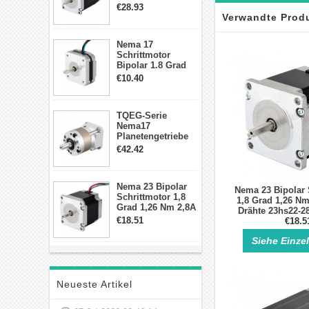
2,83Nm 4 A 2,26V
€28.93
CNC Hybrid-
Verwandte Prod
Schrittmotor mit 8
Anschlüssen
Nema 17
Schrittmotor
Bipolar 1.8 Grad
8.7Ncm 1A 3.5V 4
€10.40
Draden Hybrid-
Schrittmotor
TQEG-Serie
Nema17
Planetengetriebe
10:1 Spiel 15Arc-
€42.42
min für Nema 17
Getriebe
Schrittmotor
Nema 23 Bipolar
Nema 23 Bipolar 
Schrittmotor 1,8
1,8 Grad 1,26 Nm
Grad 1,26 Nm 2,8A
Drähte 23hs22-2
2,5V 4 Drähte
€18.51
Schrittm
€18.5
23hs22-2804s
Hybrid-
Siehe Einze
Schrittmotor
Neueste Artikel