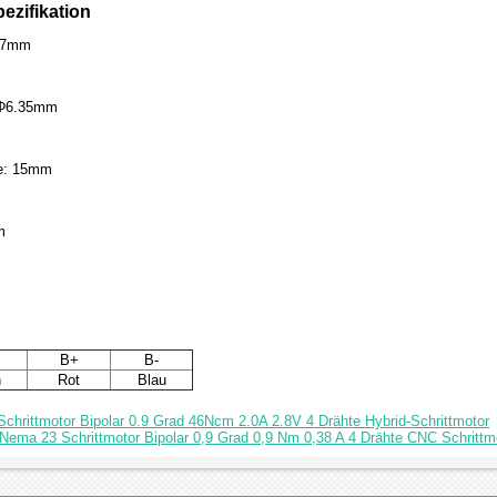
ezifikation
57mm
 Φ6.35mm
ge: 15mm
m
B+
B-
n
Rot
Blau
chrittmotor Bipolar 0.9 Grad 46Ncm 2.0A 2.8V 4 Drähte Hybrid-Schrittmotor
 Nema 23 Schrittmotor Bipolar 0,9 Grad 0,9 Nm 0,38 A 4 Drähte CNC Schrittm