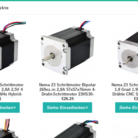
ukte
Schrittmotor
Nema 23 Schrittmotor Bipolar
Nema 23 Schri
 2,8A 2,5V 4
269oz.in 2,8A 57x57x76mm 4-
1.8 Grad 1.
804s Hybrid-
Draht-Schrittmotor 23HS30-
Drähte CNC S
otor
1
€26.24
2804S
CNC
€2
lheiten>
Siehe Einzelheiten>
Siehe Ei