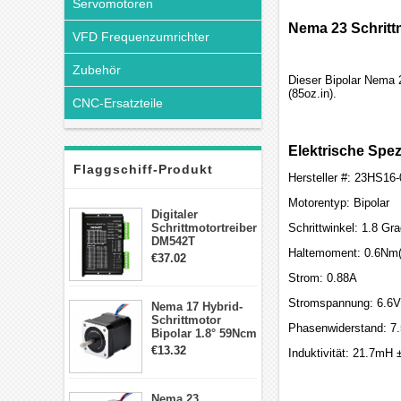
Servomotoren
Nema 23 Schritt
VFD Frequenzumrichter
Zubehör
Dieser Bipolar Nema 
(85oz.in).
CNC-Ersatzteile
Elektrische Spez
Flaggschiff-Produkt
Hersteller #: 23HS16
Motorentyp: Bipolar
Digitaler
Schrittmotortreiber
Schrittwinkel: 1.8 Gr
DM542T
Haltemoment: 0.6Nm(
Schrittmotor
€37.02
Treiber 1.0-4.2A 20-
Strom: 0.88A
50VDC für Nema
17, 23, 24
Stromspannung: 6.6V
Nema 17 Hybrid-
Schrittmotor
Schrittmotor
Phasenwiderstand: 7
Bipolar 1.8° 59Ncm
2A 4 Drähte mit 1m
€13.32
Induktivität: 21.7mH
Kabel & Stecker
für 3D
Drucker/CNC
Nema 23