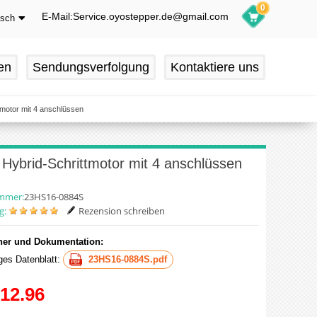
0
E-Mail:Service.oyostepper.de@gmail.com
tsch
glish
utsch
en
Sendungsverfolgung
Kontaktiere uns
ançais
pañol
tmotor mit 4 anschlüssen
Hybrid-Schrittmotor mit 4 anschlüssen
ummer:
23HS16-0884S
g:
Rezension schreiben
er und Dokumentation:
iges Datenblatt:
23HS16-0884S.pdf
12.96