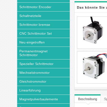
Schrittmotor Encoder
Das könnte Sie 
Schaltnetzteile
Schrittmotor bremse
CNC Schrittmotor Set
Neu eingetroffen
Permanentmagnet
Schrittmotor
Spezieller Schrittmotor
Wechselstrommotor
Gleichstrommotor
Linearführung
Magnetpulverbaulemente
Beschreibung
Sp