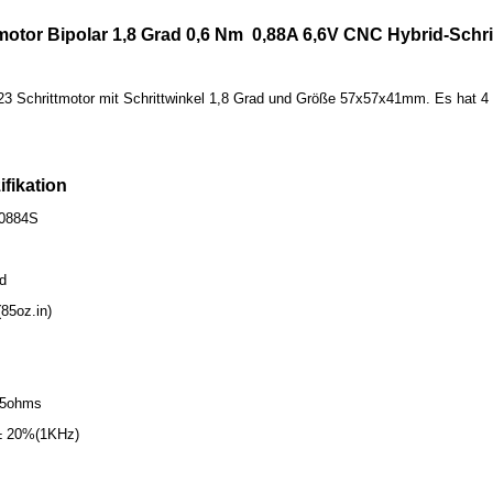
motor Bipolar 1,8 Grad 0,6 Nm 0,88A 6,6V CNC Hybrid-Schri
23 Schrittmotor mit Schrittwinkel 1,8 Grad und Größe 57x57x41mm. Es hat 4
ifikation
-0884S
ad
85oz.in)
.5ohms
 ± 20%(1KHz)