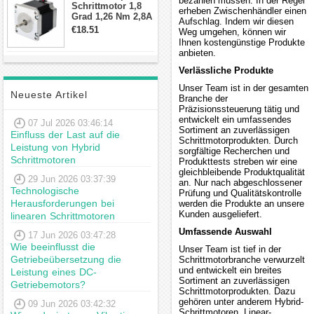
bezahlen müssen. In der Regel
Schrittmotor 1,8
erheben Zwischenhändler einen
Grad 1,26 Nm 2,8A
Aufschlag. Indem wir diesen
2,5V 4 Drähte
€18.51
Weg umgehen, können wir
23hs22-2804s
Ihnen kostengünstige Produkte
Hybrid-
anbieten.
Schrittmotor
Verlässliche Produkte
Unser Team ist in der gesamten
Neueste Artikel
Branche der
Präzisionssteuerung tätig und
entwickelt ein umfassendes
07 Jul 2026 03:46:14
Sortiment an zuverlässigen
Einfluss der Last auf die
Schrittmotorprodukten. Durch
Leistung von Hybrid
sorgfältige Recherchen und
Schrittmotoren
Produkttests streben wir eine
gleichbleibende Produktqualität
29 Jun 2026 03:37:39
an. Nur nach abgeschlossener
Technologische
Prüfung und Qualitätskontrolle
Herausforderungen bei
werden die Produkte an unsere
Kunden ausgeliefert.
linearen Schrittmotoren
Umfassende Auswahl
17 Jun 2026 03:47:28
Wie beeinflusst die
Unser Team ist tief in der
Getriebeübersetzung die
Schrittmotorbranche verwurzelt
und entwickelt ein breites
Leistung eines DC-
Sortiment an zuverlässigen
Getriebemotors?
Schrittmotorprodukten. Dazu
gehören unter anderem Hybrid-
09 Jun 2026 03:42:32
Schrittmotoren, Linear-