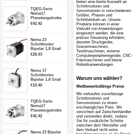
Schrittmotor
23
bieten eine breite Auswahl an
Kaufen -
Schrittmotoren und
Motor
TQEG-Serie
Servomotoren in verschiedenen
&
Nema17
Größen, Phasen und
Oyostepper.de
Planetengetriebe
Treiber
Schrittwinkeln an. Unsere
5:1 Spiel 15Arc-
€42.42
Produkte können in einer
min für Nema 17
Vielzahl von Anwendungen
Getriebe
eingesetzt werden, die eine
Schrittmotor
präzise Steuerung erfordern,
Nema 23
darunter Druckgeräte,
Schrittmotor
Graviermaschinen,
Bipolar 1,8 Grad
Textilmaschinen, externe
2,83Nm 4 A 2,26V
€28.93
Computerperipheriegeräte, CNC-
CNC Hybrid-
Fräsmaschinen und kleine
Schrittmotor mit 8
Robotikanwendungen.
Anschlüssen
Nema 17
Schrittmotor
Warum uns wählen?
Bipolar 1.8 Grad
8.7Ncm 1A 3.5V 4
€10.40
Wettbewerbsfähige Preise
Draden Hybrid-
Schrittmotor
Wir verkaufen zuverlässige
Schrittmotoren und
TQEG-Serie
Servomotoren zu einem
Nema17
erschwinglichen Preis. Wir
Planetengetriebe
verzichten auf Zwischenhändler
10:1 Spiel 15Arc-
€42.42
und versenden direkt, sodass
min für Nema 17
Sie für zusätzliche Schritte
Getriebe
zwischen dem Hersteller und
Schrittmotor
dem Verkauf nicht extra
Nema 23 Bipolar