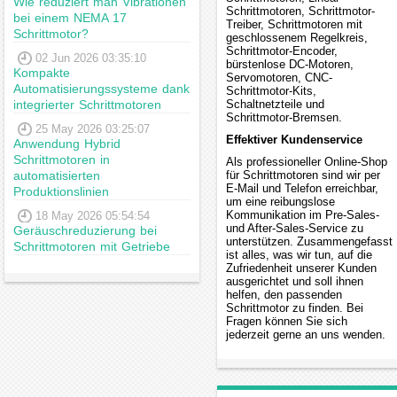
Wie reduziert man Vibrationen
Schrittmotoren, Schrittmotor-
bei einem NEMA 17
Treiber, Schrittmotoren mit
Schrittmotor?
geschlossenem Regelkreis,
Schrittmotor-Encoder,
02 Jun 2026 03:35:10
bürstenlose DC-Motoren,
Kompakte
Servomotoren, CNC-
Automatisierungssysteme dank
Schrittmotor-Kits,
Schaltnetzteile und
integrierter Schrittmotoren
Schrittmotor-Bremsen.
25 May 2026 03:25:07
Effektiver Kundenservice
Anwendung Hybrid
Schrittmotoren in
Als professioneller Online-Shop
für Schrittmotoren sind wir per
automatisierten
E-Mail und Telefon erreichbar,
Produktionslinien
um eine reibungslose
Kommunikation im Pre-Sales-
18 May 2026 05:54:54
und After-Sales-Service zu
Geräuschreduzierung bei
unterstützen. Zusammengefasst
Schrittmotoren mit Getriebe
ist alles, was wir tun, auf die
Zufriedenheit unserer Kunden
ausgerichtet und soll ihnen
helfen, den passenden
Schrittmotor zu finden. Bei
Fragen können Sie sich
jederzeit gerne an uns wenden.