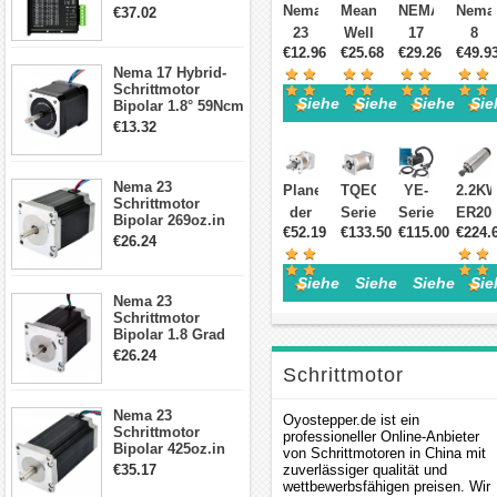
Schrittmotor
Getriebe
Nema
Nema
Mean
NEMA
Nema
€37.02
Treiber 1.0-4.2A 20-
Schrittmotor
23
23
Well
17
8
50VDC für Nema
€12.96
€25.68
€29.26
€49.9
Getriebe
Schrittmotor
LRS-
Planetengetri
Bipol
17, 23, 24
Nema 17 Hybrid-
Schrittmotor
Schrittmotor
Bipolar
350-
Schrittmotor
Schri
Schrittmotor
1,8
24
27:1
L=38
Siehe Einzelheiten>
Siehe Einzelheiten
Siehe Einz
Sie
Bipolar 1.8° 59Ncm
Grad
350
Nema17
127,5
2A 4 Drähte mit 1m
€13.32
Kabel & Stecker
0,6
W 24
26Ncm
oz.in
für 3D
Nm
VDC
0.067
mit
Drucker/CNC
Nema 23
0,88A
14,6
Grad
Plane
Planetengetriebe
TQEG-
YE-
2.2K
Schrittmotor
6,6V
A
1.68A
mit
der
Serie
Serie
ER20
Bipolar 269oz.in
€52.19
CNC
115/230
€133.50
€115.00
12V
€224.
64:1
TQEG-
Nema
1-
Luftg
2,8A 57x57x76mm
€26.24
4-Draht-
Hybrid-
VAC
Getriebe
Serie
34
Achsen
Spind
Schrittmotor
Schrittmotor
Geschlossenes
Schrittmotor
Übersetzungsverhältnis
Planetengetriebe
Closed
Fräss
Siehe Einzelheiten>
Siehe Einzelheiten
Siehe Einz
Sie
23HS30-2804S
mit 4
Schaltnetzteil
5:1
50:1
Loop
Motor
Nema 23
Schrittmotor
anschlüssen
für
Spiel
Schrittmotor
110V
Bipolar 1.8 Grad
Nema
20
CNC
5A
1.9Nm 3A 3.36V 4
€26.24
23
Arc-
Kit
24000
Drähte CNC
Schrittmotor
Schrittmotor DIY
Schrittmotor
min
YE-
U/min
CNC Fräse
mit
für
Serie
CNC-
Nema 23
(Stepper Motor) und
Oyostepper.de ist ein
Schrittmotor
8mm
Nema
2,0
Spind
professioneller Online-Anbieter
Bipolar 425oz.in
von Schrittmotoren in China mit
Welle
34
Nm
Treiber Online
4.2A 57x57x114mm
zuverlässiger qualität und
€35.17
Schrittmotor
Nema
4 Draht Hybrid
wettbewerbsfähigen preisen. Wir