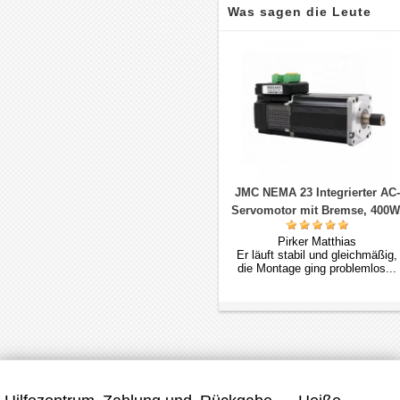
Was sagen die Leute
über uns
JMC NEMA 23 Integrierter AC-
Servomotor mit Bremse, 400W
48V, 1,27 Nm, 3-Phasen, 3000
Pirker Matthias
U/min, 60 × 60 mm
Er läuft stabil und gleichmäßig,
die Montage ging problemlos...