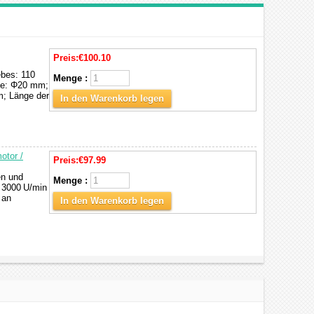
Preis:
€100.10
ebes: 110
Menge :
lle: Φ20 mm;
m; Länge der
In den Warenkorb legen
otor /
Preis:
€97.99
en und
Menge :
u 3000 U/min
 an
In den Warenkorb legen