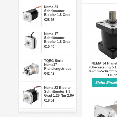
Schrittmotor
Nema 23
Schrittmotor
Bipolar 1,8 Grad
2,83Nm 4 A 2,26V
€28.93
CNC Hybrid-
Schrittmotor mit 8
Anschlüssen
Nema 17
Schrittmotor
Bipolar 1.8 Grad
8.7Ncm 1A 3.5V 4
€10.40
Draden Hybrid-
Schrittmotor
TQEG-Serie
NEMA 34 Planet
Nema17
(Übersetzung 5:1 
Planetengetriebe
86-mm-Schrittmo
10:1 Spiel 15Arc-
€42.42
Eingangs
€49.9
min für Nema 17
Getriebe
Siehe Einze
Schrittmotor
Nema 23 Bipolar
Schrittmotor 1,8
Grad 1,26 Nm 2,8A
2,5V 4 Drähte
€18.51
23hs22-2804s
Hybrid-
Schrittmotor