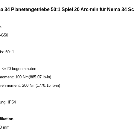
 34 Planetengetriebe 50:1 Spiel 20 Arc-min für Nema 34 Sc
n
4-G50
s: 50: 1
st: <=20 bogenminuten
moment: 100 Nm(885.07 lb-in)
rehmoment: 200 Nm(1770.15 lb-in)
ung: IP54
fikation
90 mm