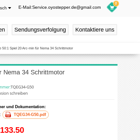
0
E-Mail:Service.oyostepper.de@gmail.com
tsch
glish
utsch
en
Sendungsverfolgung
Kontaktiere uns
ançais
pañol
50:1 Spiel 20 Arc-min für Nema 34 Schrittmotor
r Nema 34 Schrittmotor
ummer:
TQEG34-G50
sion schreiben
er und Dokumentation:
t:
TQEG34-G50.pdf
133.50