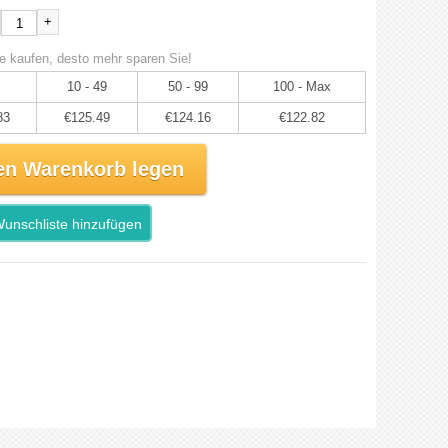
+
e kaufen, desto mehr sparen Sie!
10 - 49
50 - 99
100 - Max
83
€125.49
€124.16
€122.82
en Warenkorb legen
unschliste hinzufügen