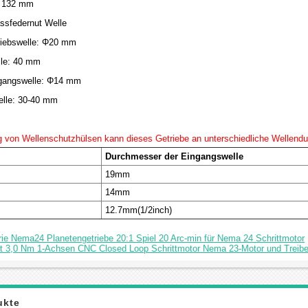
: 132 mm
assfedernut Welle
riebswelle: Φ20 mm
lle: 40 mm
gangswelle: Φ14 mm
elle: 30-40 mm
 von Wellenschutzhülsen kann dieses Getriebe an unterschiedliche Wellend
Durchmesser der Eingangswelle
19mm
14mm
12.7mm(1/2inch)
e Nema24 Planetengetriebe 20:1 Spiel 20 Arc-min für Nema 24 Schrittmotor
it 3,0 Nm 1-Achsen CNC Closed Loop Schrittmotor Nema 23-Motor und Treibe
ukte