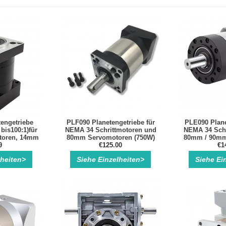
engetriebe
PLF090 Planetengetriebe für
PLE090 Plane
bis100:1)für
NEMA 34 Schrittmotoren und
NEMA 34 Schr
toren, 14mm
80mm Servomotoren (750W)
80mm / 90mm
welle
9
€125.00
€1
lheiten>
Siehe Einzelheiten>
Siehe Ei