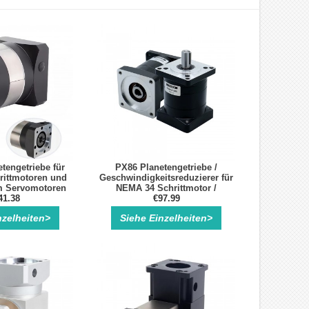
tengetriebe für
PX86 Planetengetriebe /
ittmotoren und
Geschwindigkeitsreduzierer für
 Servomotoren
NEMA 34 Schrittmotor /
41.38
Servomotor
€97.99
nzelheiten>
Siehe Einzelheiten>