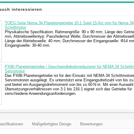
auch interessieren
TQEG-Serie Nema 34 Planetengetriebe 10:1 Spiel 15 Arc-min für Nema 34
Schrittmotor
Physikalische Spezifikation; Rahmengröße: 90 x 90 mm; Länge des Getri
mm; Abtriebswellentyp: Passfedernut Welle; Durchmesser der Abtriebswe
Länge der Abtriebswelle: 40 mm; Durchmesser der Eingangswelle: Φ14 m
Eingangswelle: 30-40 mm.
PX86 Planetengetriebe / Geschwindigkeitsreduzierer für NEMA 34 Schrittm
Servomotor
Das PX86 Planetengetriebe ist für den Einsatz mit NEMA 34 Schrittmotor
Servomotoren ausgelegt. Es unterstützt eine Eingangsdrehzahl von bis z
und bietet ein Ausgangsdrehmoment von bis zu 60 N·m. Mit einer Auswahl
Übersetzungsverhältnissen von 3:1 bis 216:1 eignet sich das Getriebe für
verschiedene Anwendungsanforderungen.
ezifikationen
Maßgefertigtes Design
Bewertungen