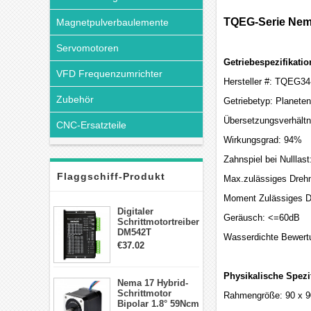
TQEG-Serie Nema
Magnetpulverbaulemente
Servomotoren
Getriebespezifikatio
VFD Frequenzumrichter
Hersteller #: TQEG3
Zubehör
Getriebetyp: Planeten
Übersetzungsverhältni
CNC-Ersatzteile
Wirkungsgrad: 94%
Zahnspiel bei Nullla
Flaggschiff-Produkt
Max.zulässiges Dreh
Moment Zulässiges D
Digitaler
Geräusch: <=60dB
Schrittmotortreiber
DM542T
Wasserdichte Bewert
Schrittmotor
€37.02
Treiber 1.0-4.2A 20-
50VDC für Nema
17, 23, 24
Physikalische Spezi
Nema 17 Hybrid-
Schrittmotor
Schrittmotor
Rahmengröße: 90 x 
Bipolar 1.8° 59Ncm