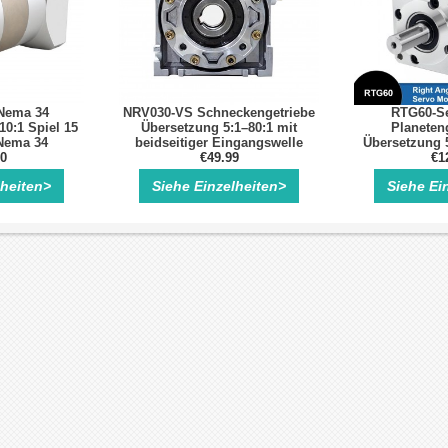
Nema 34
NRV030-VS Schneckengetriebe
RTG60-Se
10:1 Spiel 15
Übersetzung 5:1–80:1 mit
Planeteng
 Nema 34
beidseitiger Eingangswelle
Übersetzung 5:
otor
10
Ø9mm und Abtriebshohlwelle
€49.99
50:1 für 60m
€1
Ø14mm
lheiten>
Siehe Einzelheiten>
Siehe Ei