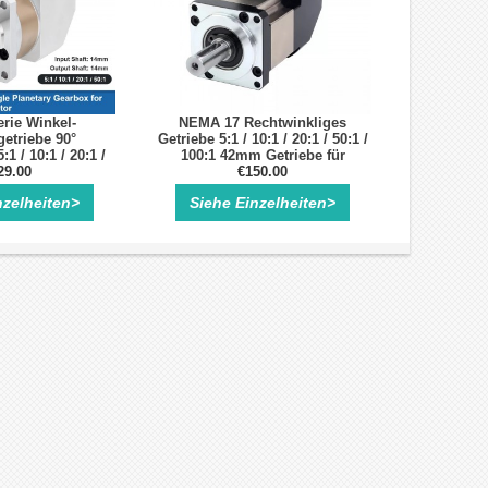
rie Winkel-
NEMA 17 Rechtwinkliges
etriebe 90°
Getriebe 5:1 / 10:1 / 20:1 / 50:1 /
1 / 10:1 / 20:1 /
100:1 42mm Getriebe für
m Servomotoren
29.00
Schrittmotor
€150.00
nzelheiten>
Siehe Einzelheiten>