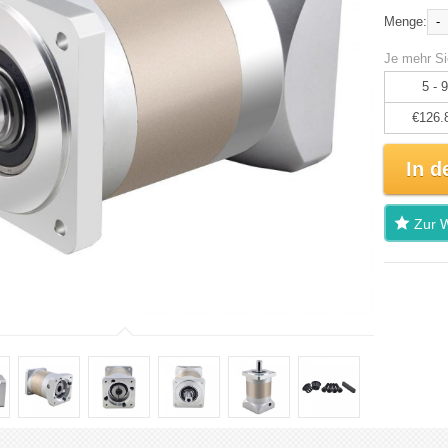
-
Menge:
Je mehr Si
5 - 9
€126.
In d
Zur W