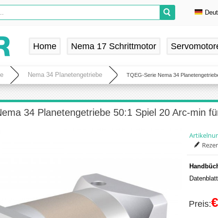
Deu
En
De
Home
Nema 17 Schrittmotor
Servomotor
Fr
Es
be
Nema 34 Planetengetriebe
TQEG-Serie Nema 34 Planetengetriebe 
ma 34 Planetengetriebe 50:1 Spiel 20 Arc-min fü
Artikeln
Rezen
Handbüch
Datenblat
€
Preis: