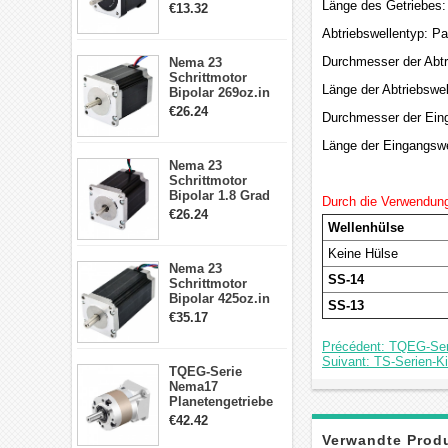
2A 4 Drähte mit 1m
Länge des Getriebes
€13.32
Kabel & Stecker
Abtriebswellentyp: P
für 3D
Drucker/CNC
Durchmesser der Abt
Nema 23
Schrittmotor
Länge der Abtriebswe
Bipolar 269oz.in
2,8A 57x57x76mm
€26.24
Durchmesser der Ein
4-Draht-
Schrittmotor
Länge der Eingangsw
23HS30-2804S
Nema 23
Schrittmotor
Bipolar 1.8 Grad
Durch die Verwendung
1.9Nm 3A 3.36V 4
€26.24
Drähte CNC
Wellenhülse
Schrittmotor DIY
Keine Hülse
CNC Fräse
Nema 23
SS-14
Schrittmotor
Bipolar 425oz.in
SS-13
4.2A 57x57x114mm
€35.17
4 Draht Hybrid
Schrittmotor
Précédent: TQEG-Seri
Suivant: TS-Serien-K
TQEG-Serie
Nema17
Planetengetriebe
5:1 Spiel 15Arc-
€42.42
min für Nema 17
Verwandte Prod
Getriebe