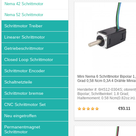
Nema 42 Schrittmotor
Nema 52 Schrittmotor
Schrittmotor Treiber
Linearer Schrittmotor
Getriebeschrittmotor
Closed Loop Schrittmotor
Schrittmotor Encoder
Mini Nema 6 Schrittmotor Bipolar 1
Grad 0,58 Ncm 0,3A 4 Drähte Minia
Schaltnetzteile
Nema6 Hybrid-Schrittmotor
Hersteller #: 6HS12-0304S; otorent
Schrittmotor bremse
Bipolar; Schrittwinkel: 1.8 Grad;
Haltemoment: 0.58 Ncm(0.82oz.in).
CNC Schrittmotor Set
€93.11
Neu eingetroffen
Permanentmagnet
Schrittmotor