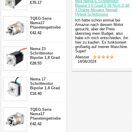
Mini Nema 6 Schrittmotor
4.2A 57x57x114mm
€35.17
Bipolar 1,8 Grad 0,58 Ncm 0,3A
4 Draht Hybrid
4 Drähte Miniatur Nema6
Schrittmotor
Hybrid-Schrittmotor
TQEG-Serie
Ich hatte schon einmal bei
Nema17
Amazon nach diesem Motor
Planetengetriebe
gesucht, aber der Preis
5:1 Spiel 15Arc-
€42.42
überstieg mein Budget, also
min für Nema 17
habe ich mich entschieden, ihn
Getriebe
hier zu kaufen. Es funktioniert
Schrittmotor
großartig auf meiner Maschine.
Nema 23
Super!
Schrittmotor
Abesser
Bipolar 1,8 Grad
14/06/2024
2,83Nm 4 A 2,26V
€28.93
CNC Hybrid-
Schrittmotor mit 8
Anschlüssen
Nema 17
Schrittmotor
Bipolar 1.8 Grad
8.7Ncm 1A 3.5V 4
€10.40
Draden Hybrid-
Schrittmotor
TQEG-Serie
Nema17
Planetengetriebe
10:1 Spiel 15Arc-
€42.42
min für Nema 17
Getriebe