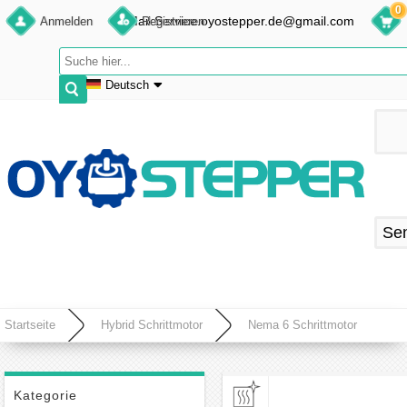
0
E-Mail:Service.oyostepper.de@gmail.com
Anmelden
Registrieren
Deutsch
English
Deutsch
Français
Español
Se
Startseite
Hybrid Schrittmotor
Nema 6 Schrittmotor
Kategorie