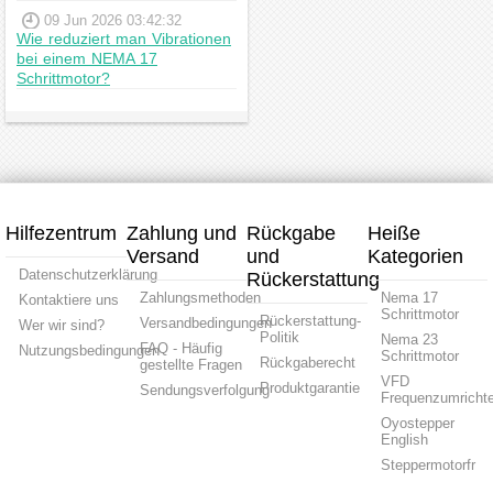
09 Jun 2026 03:42:32
Wie reduziert man Vibrationen
bei einem NEMA 17
Schrittmotor?
Hilfezentrum
Zahlung und
Rückgabe
Heiße
Versand
und
Kategorien
Datenschutzerklärung
Rückerstattung
Zahlungsmethoden
Nema 17
Kontaktiere uns
Schrittmotor
Rückerstattung-
Versandbedingungen
Wer wir sind?
Politik
Nema 23
FAQ - Häufig
Nutzungsbedingungen
Schrittmotor
Rückgaberecht
gestellte Fragen
VFD
Produktgarantie
Sendungsverfolgung
Frequenzumrichte
Oyostepper
English
Steppermotorfr