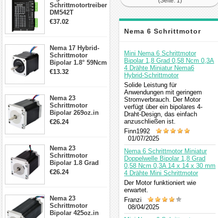
(Seite: 1)
Schrittmotortreiber
DM542T
Schrittmotor
€37.02
Treiber 1.0-4.2A 20-
Nema 6 Schrittmotor
50VDC für Nema
17, 23, 24
Nema 17 Hybrid-
Schrittmotor
Kommentar
Mini Nema 6 Schrittmotor
Schrittmotor
Bipolar 1,8 Grad 0,58 Ncm 0,3A
Bipolar 1.8° 59Ncm
4 Drähte Miniatur Nema6
2A 4 Drähte mit 1m
€13.32
Hybrid-Schrittmotor
Kabel & Stecker
für 3D
Solide Leistung für
Drucker/CNC
Anwendungen mit geringem
Nema 23
Stromverbrauch. Der Motor
Schrittmotor
verfügt über ein bipolares 4-
Bipolar 269oz.in
Draht-Design, das einfach
2,8A 57x57x76mm
anzuschließen ist.
€26.24
4-Draht-
Finn1992
Schrittmotor
01/07/2025
23HS30-2804S
Nema 23
Nema 6 Schrittmotor Miniatur
Schrittmotor
Doppelwelle Bipolar 1,8 Grad
Bipolar 1.8 Grad
0,58 Ncm 0,3A 14 x 14 x 30 mm
1.9Nm 3A 3.36V 4
€26.24
4 Drähte Mini Schrittmotor
Drähte CNC
Der Motor funktioniert wie
Schrittmotor DIY
erwartet.
CNC Fräse
Nema 23
Franzi
Schrittmotor
08/04/2025
Bipolar 425oz.in