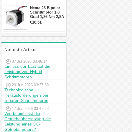
Schrittmotor
Nema 23 Bipolar
Schrittmotor 1,8
Grad 1,26 Nm 2,8A
2,5V 4 Drähte
€18.51
23hs22-2804s
Hybrid-
Schrittmotor
Neueste Artikel
07 Jul 2026 03:46:14
Einfluss der Last auf die
Leistung von Hybrid
Schrittmotoren
29 Jun 2026 03:37:39
Technologische
Herausforderungen bei
linearen Schrittmotoren
17 Jun 2026 03:47:28
Wie beeinflusst die
Getriebeübersetzung die
Leistung eines DC-
Getriebemotors?