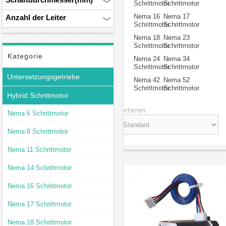
Schrittmotor
Schrittmotor
kombiniert Eigenschaften
eines
Nema 16
Nema 17
Anzahl der Leiter
Schrittmotor
Schrittmotor
permanentmagnetischen
Motors und eines
Nema 18
Nema 23
Reluktanzmotors. Er besteht
Schrittmotor
Schrittmotor
aus einem Rotor mit
Kategorie
Nema 24
Nema 34
Permanentmagneten und
Schrittmotor
Schrittmotor
einem Stator, der in
Untersetzungsgetriebe
Nema 42
Nema 52
verschiedenen Phasen
Schrittmotor
Schrittmotor
Hybrid Schrittmotor
ansteuerbare Spulen enthält.
Diese Bauweise ermöglicht
Sortieren:
Nema 6 Schrittmotor
eine präzise Positionierung
und eine höhere
Nema 8 Schrittmotor
Leistungsdichte im Vergleich
zu traditionellen
Nema 11 Schrittmotor
Schrittmotoren.
Nema 14 Schrittmotor
Funktionsprinzip
Nema 16 Schrittmotor
Der Hybrid-Schrittmotor
funktioniert, indem er die
Nema 17 Schrittmotor
Magnetfelder im Rotor und
Stator nutzt, um eine
Nema 18 Schrittmotor