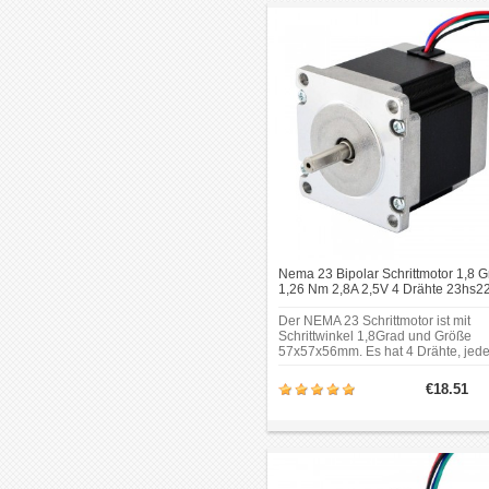
Φ14mm;Länge desVorderen Schaft
37mm;Doppel-D-Schnittlänge: 25m
Nema 23 Bipolar Schrittmotor 1,8 G
1,26 Nm 2,8A 2,5V 4 Drähte 23hs2
2804s Hybrid-Schrittmotor
Der NEMA 23 Schrittmotor ist mit
Schrittwinkel 1,8Grad und Größe
57x57x56mm. Es hat 4 Drähte, jed
Phase zieht 2.8A, mit Haltemoment
1.2Nm.Es kann in einer Vielzahl vo
€18.51
Anwendungen eingesetzt werden, 
eine präzise Steuerung
erfordern.Rahmengröße: 57 x
57mm;Körper Länge:
56mm;Wellendurchmesser:
Φ6.35mm;Schaftlänge: 21mm.