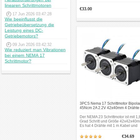
Schrittwinkel von 1,8°. Er arbeitet b
linearen Schrittmotoren
12 V und einem Phasenstrom von
€33.00
0,4 A und erreicht ein Haltemoment
17 Jun 2026 03:47:28
von 200 mN·m.
Wie beeinflusst die
Getriebeübersetzung die
Leistung eines DC-
Getriebemotors?
09 Jun 2026 03:42:32
Wie reduziert man Vibrationen
bei einem NEMA 17
Schrittmotor?
3PCS Nema 17 Schrittmotor Bipola
45Ncm 2A 2.2V 42x40mm 4 Drähte 
1m Kabel und Stecker
Der NEMA 23 Schrittmotor ist mit 1,
Grad Schritt und Größe 42x42x40m
Es hat 4 Drähte mit 1 m Kabel und
2,54 mm Steigung Stecker, jede Ph
zieht 2,0A, mit Haltemoment 45Nc
€34.69
(64 Unzen). Physikalische