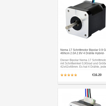
Nema 17 Schrittmotor Bipolar 0.9 G
46Ncm 2.0A 2.8V 4 Drähte Hybrid-
Schrittmotor
Dieser Bipolar Nema 17 Schrittmot
mit Schrittwinkel 0,9Grad und Größ
42x42x48mm. Es hat 4 Drähte, jed
Phase zieht Strom 2.0A, mit
Haltemoment 46Ncm
€16.20
(65.1oz.in).Rahmengröße: 42 x
42mm;Körper Länge:
48mm;Schaftdurchmesser:
Φ5mm;Schaftlänge: 24mm;Doppel-
Schnittlänge: 15mm.