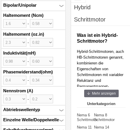
Bipolar/Unipolar
Hybrid
Haltemoment (Ncm)
Schrittmotor
-
Haltemoment (oz.in)
Was ist ein Hybrid-
Schrittmotor?
-
Hybrid-Schrittmotoren, auch
Induktivität(mH)
HB-Schrittmotoren genannt,
-
kombinieren die
Eigenschaften von
Phasenwiderstand(ohm)
Schrittmotoren mit variabler
-
Reluktanz und
Permanentmagnet-
Nennstrom (A)
Schrittmotoren. Sie erlauben
Mehr anzeigen
die Steuerung der
-
Winkelbewegung durch
Unterkategorien
Abtriebswellentyp
Impulssteuerung und tragen
Nema 6
Nema 8
so zu einer präzisen
Einzelne Welle/Doppelwelle
Schrittmotor
Schrittmotor
Positionierung bei.Ein
Hybrid-Schrittmotor
Nema 11
Nema 14
Schaftdurchmesser(mm)