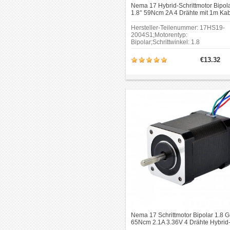
Nema 17 Hybrid-Schrittmotor Bipol
1.8° 59Ncm 2A 4 Drähte mit 1m Ka
& Stecker für 3D Drucker/CNC
Hersteller-Teilenummer: 17HS19-
2004S1;Motorentyp:
Bipolar;Schrittwinkel: 1.8
Grad;Haltemoment:
59Ncm(84oz.in);Strom/Phase:
€13.32
2.0A;Widerstand/Phase: 1.4ohms;
Rahmengröße: 42 x 42mm.Basiere
auf alten verstion, haben wir die
Motorkabellänge auf 1 Meter
verlängert und am Ende des Kabel
eine 4-polige 0,1 "Pitch (2,54mm)
Harwin-Buchse am Ende des Kabe
hinzu.
Nema 17 Schrittmotor Bipolar 1.8 G
65Ncm 2.1A 3.36V 4 Drähte Hybrid
Schrittmotor