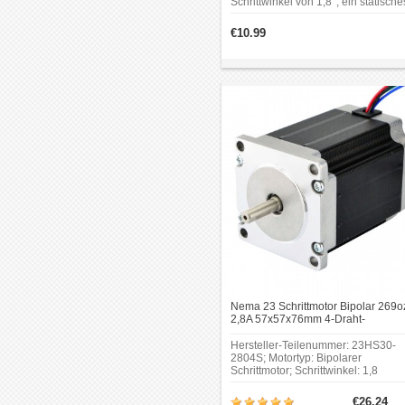
Schrittwinkel von 1,8°, ein statische
Moment von 60 Ncm und arbeitet mi
einem Phasenstrom von 2,0 A bei
€10.99
einer Phasenspannung von 2,8 V.
Nema 23 Schrittmotor Bipolar 269oz
2,8A 57x57x76mm 4-Draht-
Schrittmotor 23HS30-2804S
Hersteller-Teilenummer: 23HS30-
2804S; Motortyp: Bipolarer
Schrittmotor; Schrittwinkel: 1,8
Grad;Haltemoment: 1,9 Nm (269
oz.in);Nennstrom/Phase: 2,8
€26.24