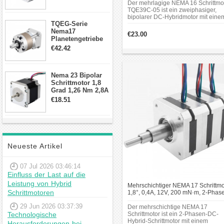
Draden Hybrid-
Der mehrlagige NEMA 16 Schrittmo
Unterhaltungselektronik und
Schrittmotor
TQE39C-05 ist ein zweiphasiger,
weiteren Bereichen.
bipolarer DC-Hybridmotor mit eine
TQEG-Serie
Schrittwinkel von 1,8° und einem
Nema17
Haltemoment von 200 mNm. Er
Zusammenfassung
€23.00
arbeitet bei 12 V DC mit einem
Planetengetriebe
Phasenstrom von 0,4A.
10:1 Spiel 15Arc-
€42.42
Der Hybrid-Schrittmotor ist
min für Nema 17
es geeignet für
Getriebe
Schrittmotor
Anwendungen, bei denen
Nema 23 Bipolar
eine präzise Steuerung von
Schrittmotor 1,8
Grad 1,26 Nm 2,8A
Bewegung erforderlich ist.
2,5V 4 Drähte
€18.51
Beim Kauf sollten Sie auf
23hs22-2804s
Faktoren wie Drehmoment,
Hybrid-
Schrittmotor
Baugröße und Kompatibilität
mit Ihrer Steuerung achten.
Eine regelmäßige Wartung
Neueste Artikel
hilft dabei, die Lebensdauer
des Motors zu verlängern
07 Jul 2026 03:46:14
und seine Leistung zu
Einfluss der Last auf die
erhalten.
Leistung von Hybrid
Mehrschichtiger NEMA 17 Schrittmo
Schrittmotoren
1,8°, 0,4A, 12V, 200 mN·m, 2-Phas
DC-Hybrid-Schrittmotor
29 Jun 2026 03:37:39
Der mehrschichtige NEMA 17
Technologische
Schrittmotor ist ein 2-Phasen-DC-
Hybrid-Schrittmotor mit einem
Herausforderungen bei