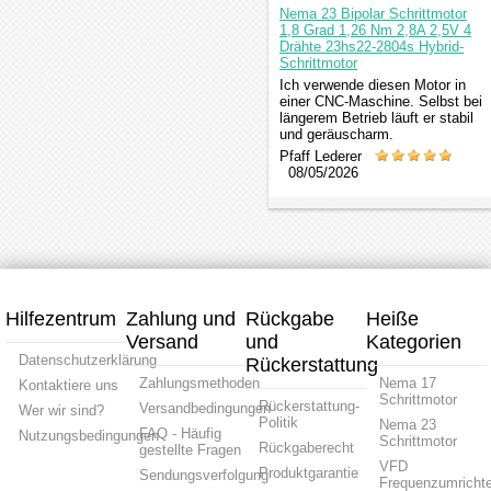
Nema 23 Bipolar Schrittmotor
1,8 Grad 1,26 Nm 2,8A 2,5V 4
Drähte 23hs22-2804s Hybrid-
Schrittmotor
Ich verwende diesen Motor in
einer CNC-Maschine. Selbst bei
längerem Betrieb läuft er stabil
und geräuscharm.
Pfaff Lederer
08/05/2026
Hilfezentrum
Zahlung und
Rückgabe
Heiße
Versand
und
Kategorien
Datenschutzerklärung
Rückerstattung
Zahlungsmethoden
Nema 17
Kontaktiere uns
Schrittmotor
Rückerstattung-
Versandbedingungen
Wer wir sind?
Politik
Nema 23
FAQ - Häufig
Nutzungsbedingungen
Schrittmotor
Rückgaberecht
gestellte Fragen
VFD
Produktgarantie
Sendungsverfolgung
Frequenzumrichte