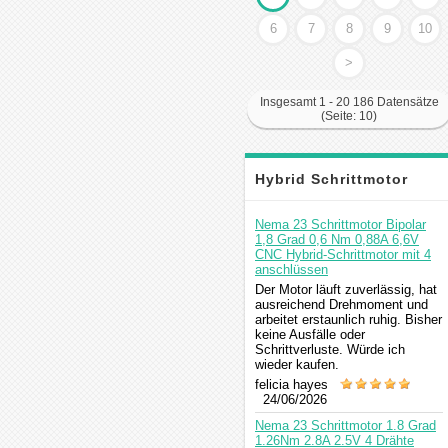
6
7
8
9
10
>
Insgesamt 1 - 20 186 Datensätze
(Seite: 10)
Hybrid Schrittmotor
Kommentar
Nema 23 Schrittmotor Bipolar
1,8 Grad 0,6 Nm 0,88A 6,6V
CNC Hybrid-Schrittmotor mit 4
anschlüssen
Der Motor läuft zuverlässig, hat
ausreichend Drehmoment und
arbeitet erstaunlich ruhig. Bisher
keine Ausfälle oder
Schrittverluste. Würde ich
wieder kaufen.
felicia hayes
24/06/2026
Nema 23 Schrittmotor 1.8 Grad
1.26Nm 2.8A 2.5V 4 Drähte