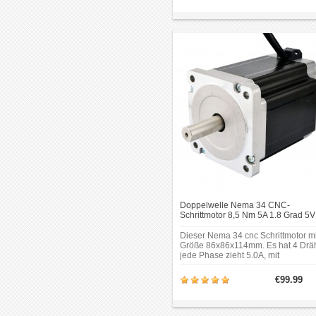
Spezifikation:Rahmengröße: 42 x
42mm;Körper Länge:
40mm;Schaftdurchmesser:
Φ5mm;Schaftlänge: 23mm;Doppel-
Schnittlänge: 21mm.
Doppelwelle Nema 34 CNC-
Schrittmotor 8,5 Nm 5A 1.8 Grad 5V 
CNC-Fräsfräsmaschine
Dieser Nema 34 cnc Schrittmotor mi
Größe 86x86x114mm. Es hat 4 Dräh
jede Phase zieht 5.0A, mit
Haltemoment 8.5Nm (1204oz.in). E
Hinten-Schaft kann Encoder, Hand
€99.99
oder Gleiches
montieren.Rahmengröße: 86 x
86mm;Körper Länge:
114mm;Schaftdurchmesser: