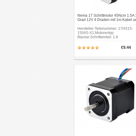
Nema 17 Schrittmotor 45Ncm 1.5A 
Grad 12V 4 Draden mit 1m Kabel u
Stecker für DIY-CNC/3D-
Drucker/Extruder
Hersteller-Teilenummer: 17HS15-
1504S-X1;Motorentyp:
Bipolar;Schrittwinkel: 1.8
Grad;Haltemoment:
45Ncm(63.74oz.in);Strom/Phase:
€9.44
1.50A.Rahmengröße: 42 x
42mm;Körper Länge:
39mm;Schaftdurchmesser: Φ5mm.