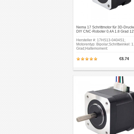
Nema 17 Schrittmotor für 3D-Druck
DIY CNC-Roboter 0,4A 1.8 Grad 1
26Ncm 4 Draden Hybrid-Schrittmot
Hersteller #: 17HS13-0404S1;
Motorentyp: Bipolar;Schrittwinkel: 1
Grad;Haltemoment:
26Ncm(36.8oz.in);Strom:
0.4A;Stromspannung: 12V.
€8.74
Rahmengröße: 42 x 42mm;Körper
Länge: 34mm.Schaftdurchmesser:
Φ5mm.