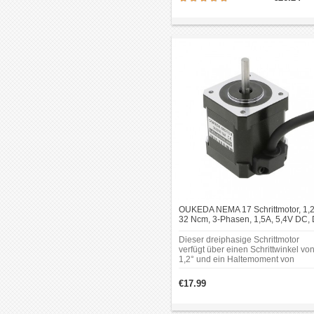
A;Spannung: 3,2 V. Rahmengröße:
x 57 mm.Körperlänge: 76
mm;Wellendurchmesser: Φ6,35
mm;Schaftlänge: 21 mm;D-
Schnittlänge: 15 mm.
OUKEDA NEMA 17 Schrittmotor, 1,2
32 Ncm, 3-Phasen, 1,5A, 5,4V DC, 
Cut, 42 × 42 mm
Dieser dreiphasige Schrittmotor
verfügt über einen Schrittwinkel vo
1,2° und ein Haltemoment von
32 Ncm. Der Motor arbeitet mit ein
Nennstrom von 1,5 A pro Phase un
€17.99
einer Phasenspannung von 5,4 V D
Die Konstruktion umfasst einen D-C
Wellentyp sowie ein kompaktes