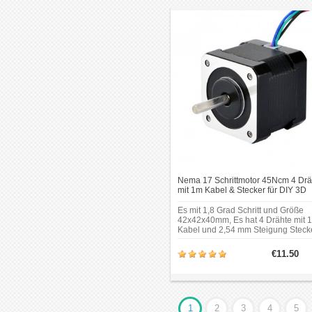
Gehäuseformat von 42 × 42 mm.
Nema 17 Schrittmotor 45Ncm 4 Drä
mit 1m Kabel & Stecker für DIY 3D
Drucker CNC Bipolar Schrittmotor
Es mit 1,8 Grad Schritt und Größe
42x42x40mm, Es hat 4 Drähte mit 
Kabel und 2,54 mm Steigung Stecke
jede Phase zieht 2,0A, mit
Haltemoment 45Ncm (64 Unzen). H
€11.50
ist die neueste Version mit steckba
Anschlusskabel und kleinerem
Gehäuse: 17HS15-1504S-X1.
1
2
3
4
5