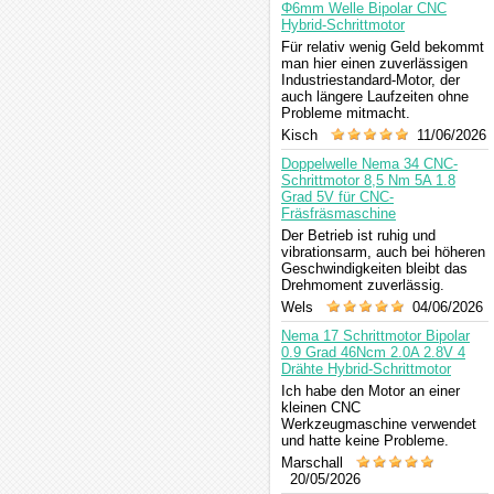
Φ6mm Welle Bipolar CNC
Hybrid-Schrittmotor
Für relativ wenig Geld bekommt
man hier einen zuverlässigen
Industriestandard-Motor, der
auch längere Laufzeiten ohne
Probleme mitmacht.
Kisch
11/06/2026
Doppelwelle Nema 34 CNC-
Schrittmotor 8,5 Nm 5A 1.8
Grad 5V für CNC-
Fräsfräsmaschine
Der Betrieb ist ruhig und
vibrationsarm, auch bei höheren
Geschwindigkeiten bleibt das
Drehmoment zuverlässig.
Wels
04/06/2026
Nema 17 Schrittmotor Bipolar
0.9 Grad 46Ncm 2.0A 2.8V 4
Drähte Hybrid-Schrittmotor
Ich habe den Motor an einer
kleinen CNC
Werkzeugmaschine verwendet
und hatte keine Probleme.
Marschall
20/05/2026