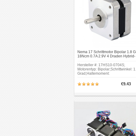
Nema 17 Schrittmotor Bipolar 1.8 G
18Ncm 0.7A 2.9V 4 Draden Hybrid-
Schrittmotor
Hersteller #: 17HS10-0704S;
Motorentyp: Bipolar;Schrittwinkel: 1
Grad;Haltemoment:
18Ncm(25.5oz.in);Strom:
0.7A;Stromspannung: 2.9V;
€9.43
Rahmengröße: 42 x 42mm; Körper
Länge: 25mm;Schaftdurchmesser:
Φ5mm.Rahmengröße: 42 x
42mm;Körper Länge:
25mm;Schaftlänge: 20mm.