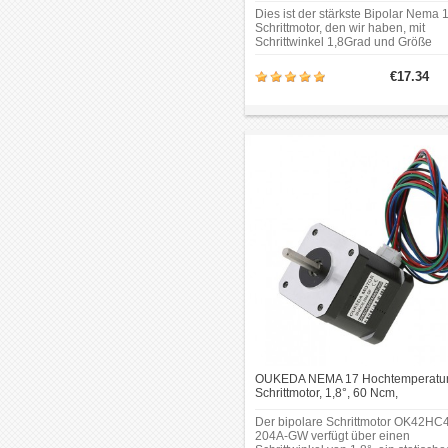
Dies ist der stärkste Bipolar Nema 
Schrittmotor, den wir haben, mit
Schrittwinkel 1,8Grad und Größe
42x42x60mm. Es hat 4 Drähte, jed
Phase zieht 2.1A, mit Haltemoment 
€17.34
zu 65Ncm(92oz.in).Rahmengröße: 
x 42mm;Körper Länge:
60mm;Schaftdurchmesser:
Φ5mm;Schaftdurchmesser:
Φ5mm;Schaftlänge: 24mm;Doppel-
Schnittlänge: 15mm.
OUKEDA NEMA 17 Hochtemperatur
Schrittmotor, 1,8°, 60 Ncm,
Isolationsklasse B (bis 180 °C)
Der bipolare Schrittmotor OK42HC
204A-GW verfügt über einen