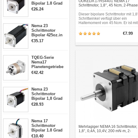
OUKEDA 17HS4401 NEMA 17
Sie, ob der Motor mit Ihrem
Bipolar 1.8 Grad
Schrittmotor, 1,8°, 45 Ncm, 2-Phas
1.9Nm 3A 3.36V 4
Steuerungssystem
€26.24
für 3D-Drucker & Robotik, 42 × 42
Drähte CNC
Dieser bipolare Schrittmotor mit 1,8
kompatibel ist. Die meisten
Schrittmotor DIY
Schrittwinkel verfügt über ein
Hybrid-Schrittmotoren
CNC Fräse
Haltemoment von 45 Ncm. Er ist mit
Nema 23
einem 4-adrigen Anschluss
werden mit einer einfachen
Schrittmotor
ausgestattet und eignet sich für den
€7.99
Step/Dir-Schnittstelle
Bipolar 425oz.in
Einsatz in Bereichen wie 3D-Druck,
4.2A 57x57x114mm
betrieben.
Bürotechnik, Automatisierung oder
€35.17
4 Draht Hybrid
Robotik.
Schrittmotor
Anwendungsbereiche
TQEG-Serie
Sie werden in vielen
Nema17
Planetengetriebe
Maschinen eingesetzt, die
5:1 Spiel 15Arc-
€42.42
täglich im privaten oder
min für Nema 17
gewerblichen Bereich
Getriebe
Schrittmotor
verwendet werden.
Nema 23
Anwendungen finden sich
Schrittmotor
unter anderem in
Bipolar 1,8 Grad
2,83Nm 4 A 2,26V
€28.93
Fahrkartenautomaten,
CNC Hybrid-
medizinischen Geräten,
Schrittmotor mit 8
Geldautomaten,
Anschlüssen
Nema 17
Druckmaschinen,
Schrittmotor
Mehrlagiger NEMA 16 Schrittmotor,
Lebensmittelverarbeitungsmasc
Bipolar 1.8 Grad
1,8°, 0,4A, 10,4V, 200 mN·m, 2-
8.7Ncm 1A 3.5V 4
Überwachungsgeräten,
Phasen DC-Hybridmotor
€10.40