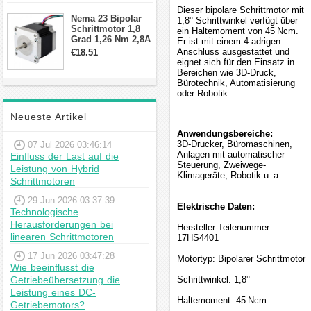
Schrittmotor
Dieser bipolare Schrittmotor mit
Nema 23 Bipolar
1,8° Schrittwinkel verfügt über
Schrittmotor 1,8
ein Haltemoment von 45 Ncm.
Grad 1,26 Nm 2,8A
Er ist mit einem 4-adrigen
2,5V 4 Drähte
Anschluss ausgestattet und
€18.51
23hs22-2804s
eignet sich für den Einsatz in
Hybrid-
Bereichen wie 3D-Druck,
Schrittmotor
Bürotechnik, Automatisierung
oder Robotik.
Neueste Artikel
Anwendungsbereiche:
3D-Drucker, Büromaschinen,
07 Jul 2026 03:46:14
Anlagen mit automatischer
Einfluss der Last auf die
Steuerung, Zweiwege-
Leistung von Hybrid
Klimageräte, Robotik u. a.
Schrittmotoren
29 Jun 2026 03:37:39
Elektrische Daten:
Technologische
Herausforderungen bei
Hersteller-Teilenummer:
linearen Schrittmotoren
17HS4401
17 Jun 2026 03:47:28
Motortyp: Bipolarer Schrittmotor
Wie beeinflusst die
Getriebeübersetzung die
Schrittwinkel: 1,8°
Leistung eines DC-
Haltemoment: 45 Ncm
Getriebemotors?