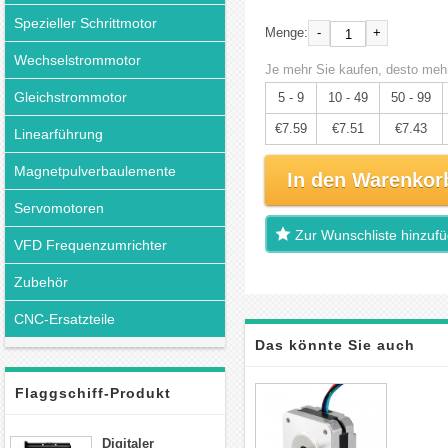
Spezieller Schrittmotor
-
+
Menge:
Wechselstrommotor
Je mehr Sie kaufen, desto mehr
Gleichstrommotor
5 - 9
10 - 49
50 - 99
€7.59
€7.51
€7.43
Linearführung
Magnetpulverbaulemente
In den Warenkor
Servomotoren
Zur Wunschliste hinzuf
VFD Frequenzumrichter
Zubehör
CNC-Ersatzteile
Das könnte Sie auch
interessieren
Flaggschiff-Produkt
Digitaler