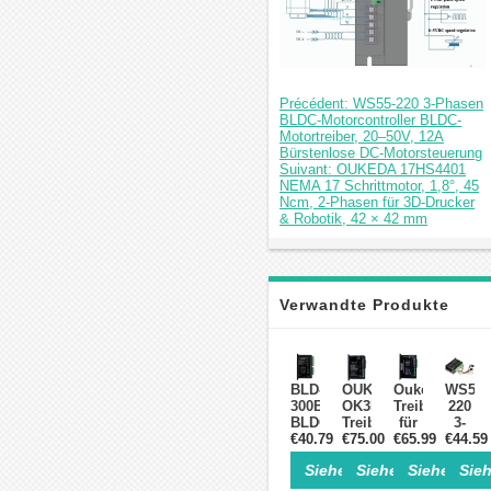
Précédent: WS55-220 3-Phasen
BLDC-Motorcontroller BLDC-
Motortreiber, 20–50V, 12A
Bürstenlose DC-Motorsteuerung
Suivant: OUKEDA 17HS4401
NEMA 17 Schrittmotor, 1,8°, 45
Ncm, 2-Phasen für 3D-Drucker
& Robotik, 42 × 42 mm
Verwandte Produkte
BLD-
OUKEDA
Oukeda
WS55-
300B
OK3BL30ZR
Treiber
220
BLDC-
Treiber
für
3-
Motorsteuerung
€40.79
€75.00
für
bürstenlose
€65.99
Phase
€44.59
18–
BLDC-
Gleichstromm
BLDC-
Siehe Einzelheiten>
Siehe Einzelheite
Siehe Einz
Sieh
50V,
Motoren
24-
Motorc
15A
BLDC-
48V
BLDC-