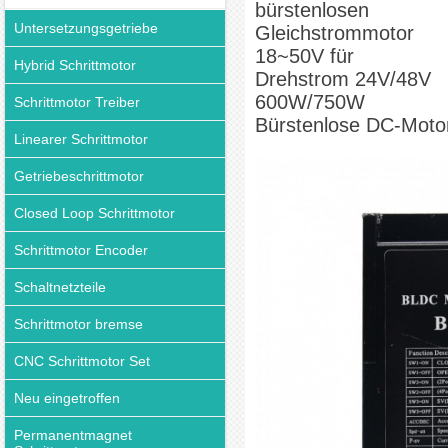
bürstenlosen
Bürstenlose DC-Motor
Untersetzungsgetriebe
Gleichstrommotor
18~50V für
Hybrid Schrittmotor
Drehstrom 24V/48V
600W/750W
Schrittmotor Treiber
Bürstenlose DC-Moto
Linearer Schrittmotor
Getriebeschrittmotor
Closed Loop Schrittmotor
Schrittmotor Encoder
Schaltnetzteile
Schrittmotor bremse
CNC Schrittmotor Set
Neu eingetroffen
Permanentmagnet