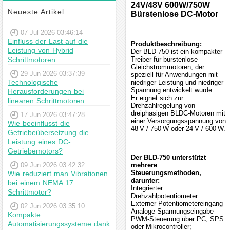
24V/48V 600W/750W
Neueste Artikel
Bürstenlose DC-Motor
07 Jul 2026 03:46:14
Einfluss der Last auf die
Produktbeschreibung:
Leistung von Hybrid
Der BLD-750 ist ein kompakter
Schrittmotoren
Treiber für bürstenlose
Gleichstrommotoren, der
29 Jun 2026 03:37:39
speziell für Anwendungen mit
Technologische
niedriger Leistung und niedriger
Spannung entwickelt wurde.
Herausforderungen bei
Er eignet sich zur
linearen Schrittmotoren
Drehzahlregelung von
dreiphasigen BLDC-Motoren mit
17 Jun 2026 03:47:28
einer Versorgungsspannung von
Wie beeinflusst die
48 V / 750 W oder 24 V / 600 W.
Getriebeübersetzung die
Leistung eines DC-
Getriebemotors?
Der BLD-750 unterstützt
09 Jun 2026 03:42:32
mehrere
Steuerungsmethoden,
Wie reduziert man Vibrationen
darunter:
bei einem NEMA 17
Integrierter
Schrittmotor?
Drehzahlpotentiometer
Externer Potentiometereingang
02 Jun 2026 03:35:10
Analoge Spannungseingabe
Kompakte
PWM-Steuerung über PC, SPS
Automatisierungssysteme dank
oder Mikrocontroller;