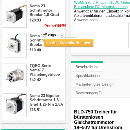
Schrittmotor
WS55-220 3-Phasen BLDC-Motorco
Nema 23
Bürstenlose DC-Motorsteuerung
Schrittmotor
Anwendbar für den Einsatz in ko
Bipolar 1,8 Grad
Abluftventilatoren, Jadeschleifm
2,83Nm 4 A 2,26V
Anwendungen.
€28.93
CNC Hybrid-
Preis:
€44.59
Schrittmotor mit 8
Anschlüssen
Menge :
Nema 17
Schrittmotor
In den Warenkorb legen
Bipolar 1.8 Grad
8.7Ncm 1A 3.5V 4
€10.40
Draden Hybrid-
Schrittmotor
TQEG-Serie
Beschreibung
Nema17
Planetengetriebe
Spezifikationen
10:1 Spiel 15Arc-
€42.42
min für Nema 17
Maßgefertigtes Design
Getriebe
Schrittmotor
Bewertungen(2)
Nema 23 Bipolar
Schrittmotor 1,8
Grad 1,26 Nm 2,8A
2,5V 4 Drähte
€18.51
BLD-750 Treiber für
23hs22-2804s
bürstenlosen
Hybrid-
Schrittmotor
Gleichstrommotor
18~50V für Drehstrom