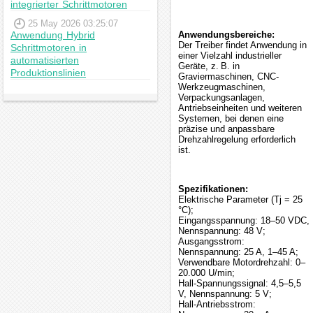
integrierter Schrittmotoren
25 May 2026 03:25:07
Anwendung Hybrid
Anwendungsbereiche:
Der Treiber findet Anwendung in
Schrittmotoren in
einer Vielzahl industrieller
automatisierten
Geräte, z. B. in
Produktionslinien
Graviermaschinen, CNC-
Werkzeugmaschinen,
Verpackungsanlagen,
Antriebseinheiten und weiteren
Systemen, bei denen eine
präzise und anpassbare
Drehzahlregelung erforderlich
ist.
Spezifikationen:
Elektrische Parameter (Tj = 25
°C);
Eingangsspannung: 18–50 VDC,
Nennspannung: 48 V;
Ausgangsstrom:
Nennspannung: 25 A, 1–45 A;
Verwendbare Motordrehzahl: 0–
20.000 U/min;
Hall-Spannungssignal: 4,5–5,5
V, Nennspannung: 5 V;
Hall-Antriebsstrom: