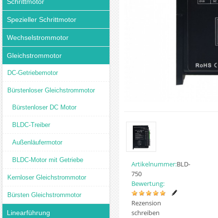
Schrittmotor
Spezieller Schrittmotor
Wechselstrommotor
Gleichstrommotor
DC-Getriebemotor
Bürstenloser Gleichstrommotor
Bürstenloser DC Motor
BLDC-Treiber
Außenläufermotor
BLDC-Motor mit Getriebe
Artikelnummer:
BLD-
750
Kernloser Gleichstrommotor
Bewertung:
Bürsten Gleichstrommotor
Rezension
schreiben
Linearführung