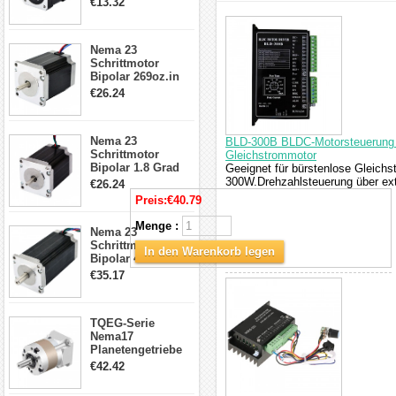
€13.32
Kabel & Stecker
interessieren
für 3D
Drucker/CNC
Nema 23
Schrittmotor
Bipolar 269oz.in
2,8A 57x57x76mm
€26.24
4-Draht-
Schrittmotor
23HS30-2804S
Nema 23
BLD-300B BLDC-Motorsteuerung 1
Schrittmotor
Gleichstrommotor
Bipolar 1.8 Grad
Geeignet für bürstenlose Gleichs
1.9Nm 3A 3.36V 4
300W.Drehzahlsteuerung über ext
€26.24
Drähte CNC
Preis:
€40.79
Schrittmotor DIY
CNC Fräse
Menge :
Nema 23
Schrittmotor
In den Warenkorb legen
Bipolar 425oz.in
4.2A 57x57x114mm
€35.17
4 Draht Hybrid
Schrittmotor
TQEG-Serie
Nema17
Planetengetriebe
5:1 Spiel 15Arc-
€42.42
min für Nema 17
Getriebe