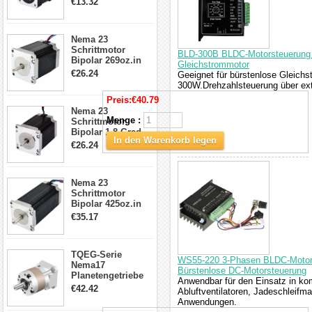
€13.32
Kabel & Stecker
für 3D
Drucker/CNC
Nema 23
Schrittmotor
BLD-300B BLDC-Motorsteuerung 1
Bipolar 269oz.in
Gleichstrommotor
2,8A 57x57x76mm
€26.24
Geeignet für bürstenlose Gleichs
4-Draht-
300W.Drehzahlsteuerung über ext
Schrittmotor
Preis:
€40.79
23HS30-2804S
Nema 23
Menge :
Schrittmotor
Bipolar 1.8 Grad
In den Warenkorb legen
1.9Nm 3A 3.36V 4
€26.24
Drähte CNC
Schrittmotor DIY
CNC Fräse
Nema 23
Schrittmotor
Bipolar 425oz.in
4.2A 57x57x114mm
€35.17
4 Draht Hybrid
Schrittmotor
TQEG-Serie
WS55-220 3-Phasen BLDC-Motorco
Nema17
Bürstenlose DC-Motorsteuerung
Planetengetriebe
Anwendbar für den Einsatz in ko
5:1 Spiel 15Arc-
€42.42
Abluftventilatoren, Jadeschleifm
min für Nema 17
Anwendungen.
Getriebe