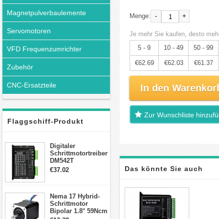
Magnetpulverbaulemente
-
+
Menge:
Servomotoren
Je mehr Sie kaufen, desto mehr
5 - 9
10 - 49
50 - 99
VFD Frequenzumrichter
€62.69
€62.03
€61.37
Zubehör
CNC-Ersatzteile
In den Warenkor
Zur Wunschliste hinzuf
Flaggschiff-Produkt
Digitaler
Schrittmotortreiber
DM542T
Schrittmotor
Das könnte Sie auch
€37.02
Treiber 1.0-4.2A 20-
50VDC für Nema
interessieren
17, 23, 24
Nema 17 Hybrid-
Schrittmotor
Schrittmotor
Bipolar 1.8° 59Ncm
2A 4 Drähte mit 1m