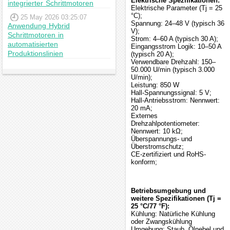
Elektrische Spezifikationen:
integrierter Schrittmotoren
Elektrische Parameter (Tj = 25
°C);
25 May 2026 03:25:07
Spannung: 24–48 V (typisch 36
Anwendung Hybrid
V);
Schrittmotoren in
Strom: 4–60 A (typisch 30 A);
automatisierten
Eingangsstrom Logik: 10–50 A
Produktionslinien
(typisch 20 A);
Verwendbare Drehzahl: 150–
50.000 U/min (typisch 3.000
U/min);
Leistung: 850 W
Hall-Spannungssignal: 5 V;
Hall-Antriebsstrom: Nennwert:
20 mA;
Externes
Drehzahlpotentiometer:
Nennwert: 10 kΩ;
Überspannungs- und
Überstromschutz;
CE-zertifiziert und RoHS-
konform;
Betriebsumgebung und
weitere Spezifikationen (Tj =
25 °C/77 °F):
Kühlung: Natürliche Kühlung
oder Zwangskühlung
Umgebung: Staub, Ölnebel und