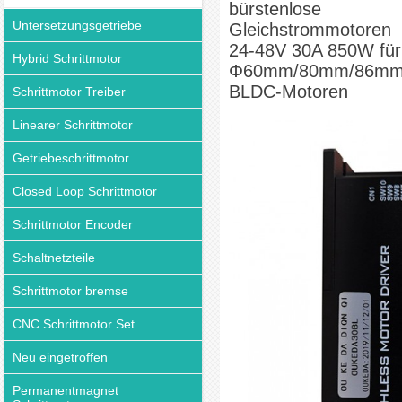
bürstenlose
Motoren
Untersetzungsgetriebe
Gleichstrommotoren
24-48V 30A 850W für
Hybrid Schrittmotor
Φ60mm/80mm/86m
BLDC-Motoren
Schrittmotor Treiber
Linearer Schrittmotor
Getriebeschrittmotor
Closed Loop Schrittmotor
Schrittmotor Encoder
Schaltnetzteile
Schrittmotor bremse
CNC Schrittmotor Set
Neu eingetroffen
Permanentmagnet