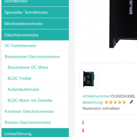
Schrittmotor
Spezieller Schrittmotor
Wechselstrommotor
Gleichstrommotor
DC-Getriebemotor
Bürstenloser Gleichstrommotor
Bürstenloser DC Motor
BLDC-Treiber
Außenläufermotor
Artikelnummer:
OUKEDA30BL
BLDC-Motor mit Getriebe
Bewertung:
Rezension schreiben
Kernloser Gleichstrommotor
Preis:
Bürsten Gleichstrommotor
€65.99
Linearführung