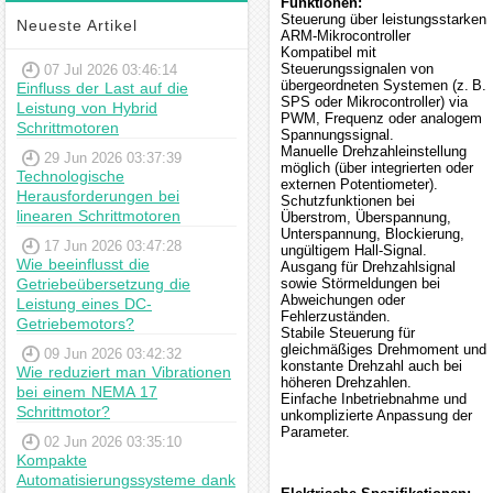
Funktionen:
Steuerung über leistungsstarken
Neueste Artikel
ARM-Mikrocontroller
Kompatibel mit
Steuerungssignalen von
07 Jul 2026 03:46:14
übergeordneten Systemen (z. B.
Einfluss der Last auf die
SPS oder Mikrocontroller) via
Leistung von Hybrid
PWM, Frequenz oder analogem
Schrittmotoren
Spannungssignal.
Manuelle Drehzahleinstellung
29 Jun 2026 03:37:39
möglich (über integrierten oder
Technologische
externen Potentiometer).
Herausforderungen bei
Schutzfunktionen bei
linearen Schrittmotoren
Überstrom, Überspannung,
Unterspannung, Blockierung,
17 Jun 2026 03:47:28
ungültigem Hall-Signal.
Wie beeinflusst die
Ausgang für Drehzahlsignal
Getriebeübersetzung die
sowie Störmeldungen bei
Abweichungen oder
Leistung eines DC-
Fehlerzuständen.
Getriebemotors?
Stabile Steuerung für
gleichmäßiges Drehmoment und
09 Jun 2026 03:42:32
konstante Drehzahl auch bei
Wie reduziert man Vibrationen
höheren Drehzahlen.
bei einem NEMA 17
Einfache Inbetriebnahme und
Schrittmotor?
unkomplizierte Anpassung der
Parameter.
02 Jun 2026 03:35:10
Kompakte
Automatisierungssysteme dank