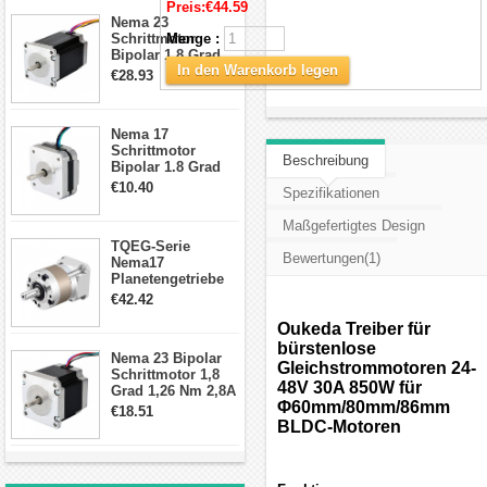
Preis:
€44.59
Schrittmotor
Nema 23
Schrittmotor
Menge :
Bipolar 1,8 Grad
In den Warenkorb legen
2,83Nm 4 A 2,26V
€28.93
CNC Hybrid-
Schrittmotor mit 8
Anschlüssen
Nema 17
Schrittmotor
Beschreibung
Bipolar 1.8 Grad
8.7Ncm 1A 3.5V 4
€10.40
Spezifikationen
Draden Hybrid-
Schrittmotor
Maßgefertigtes Design
TQEG-Serie
Bewertungen(1)
Nema17
Planetengetriebe
10:1 Spiel 15Arc-
€42.42
min für Nema 17
Getriebe
Oukeda Treiber für
Schrittmotor
bürstenlose
Nema 23 Bipolar
Gleichstrommotoren 24-
Schrittmotor 1,8
48V 30A 850W für
Grad 1,26 Nm 2,8A
Φ60mm/80mm/86mm
2,5V 4 Drähte
€18.51
23hs22-2804s
BLDC-Motoren
Hybrid-
Schrittmotor