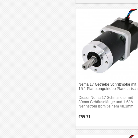
Nema 17 Getriebe Schrittmotor mit
15:1 Planetengetriebe Planetarisc
Nema17 Getriebe
Dieser Nema 17 Schrittmotor mit
39mm Gehäuselänge und 1.68A
Nennstrom ist mit einem 48.3mm
Planetengetriebe von 15: 1 Getrieb
übersetzung integriert.Es kann in e
€59.71
Vielzahl von Anwendungen eingese
werden, die eine präzise Steuerun
erfordern.