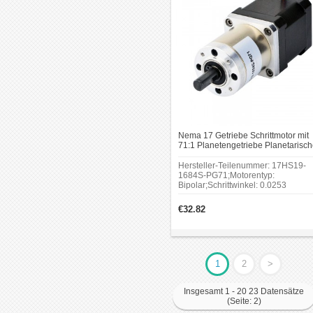
Nema 17 Getriebe Schrittmotor mit
71:1 Planetengetriebe Planetarisc
Nema17-Getriebe
Hersteller-Teilenummer: 17HS19-
1684S-PG71;Motorentyp:
Bipolar;Schrittwinkel: 0.0253
Grad;Haltemoment ohne Getriebe:
44Ncm(62.31oz.in);Getriebetyp:
€32.82
Planeten;Getriebe übersetzung: 71.
1;Zahnspiel bei Nulllast: <=1
Grad;RahmenGröße: 42 x 42mm.
1
2
>
Insgesamt 1 - 20 23 Datensätze
(Seite: 2)