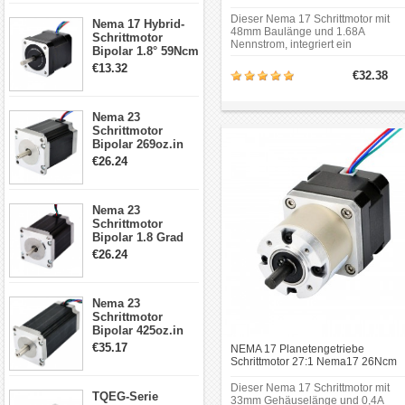
0.35 Grad 1.68A Getriebe Schrittmo
17, 23, 24
Dieser Nema 17 Schrittmotor mit
Nema 17 Hybrid-
Schrittmotor
48mm Baulänge und 1.68A
Schrittmotor
Nennstrom, integriert ein
Bipolar 1.8° 59Ncm
Planetengetriebe von 5.18: 1
2A 4 Drähte mit 1m
€13.32
Übersetzungsverhältnis.
€32.38
Kabel & Stecker
Rahmengröße: 42 x 42mm；
für 3D
Motorlänge: 48mm；Länge des
Drucker/CNC
Getriebes: 27.3mm；
Nema 23
Schaftdurchmesser: Φ8mm；
Schrittmotor
Schaftlänge: 20mm；Doppel-D-
Bipolar 269oz.in
Schnittlänge: 15mm.
2,8A 57x57x76mm
€26.24
4-Draht-
Schrittmotor
23HS30-2804S
Nema 23
Schrittmotor
Bipolar 1.8 Grad
1.9Nm 3A 3.36V 4
€26.24
Drähte CNC
Schrittmotor DIY
CNC Fräse
Nema 23
Schrittmotor
Bipolar 425oz.in
4.2A 57x57x114mm
€35.17
NEMA 17 Planetengetriebe
4 Draht Hybrid
Schrittmotor 27:1 Nema17 26Ncm
Schrittmotor
0.067 Grad 1.68A 12V Getriebe
Schrittmotor
Dieser Nema 17 Schrittmotor mit
TQEG-Serie
33mm Gehäuselänge und 0,4A