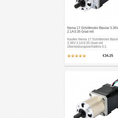
Nema 17 Schrittmotor Bipolar 3.36
2.1A 0.35 Grad mit
Übersetzungsverhältnis 5:1
Planetengetriebe Getriebeschrittmo
Kaufen Nema 17 Schrittmotor Bipol
3.36V 2.1A 0.35 Grad mit
Übersetzungsverhältnis 5:1
Planetengetriebe Getriebeschrittmo
online bei oyostepper.de mit
€34.25
garantierter qualität und
konkurrenzfähigem preis. Es kann i
einer Vielzahl von Anwendungen
eingesetzt werden, die eine präzise
Steuerung erfordern.