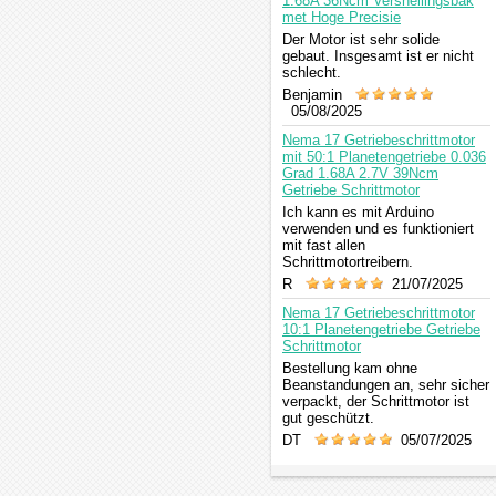
1.68A 36Ncm Versnellingsbak
met Hoge Precisie
Der Motor ist sehr solide
gebaut. Insgesamt ist er nicht
schlecht.
Benjamin
05/08/2025
Nema 17 Getriebeschrittmotor
mit 50:1 Planetengetriebe 0.036
Grad 1.68A 2.7V 39Ncm
Getriebe Schrittmotor
Ich kann es mit Arduino
verwenden und es funktioniert
mit fast allen
Schrittmotortreibern.
R
21/07/2025
Nema 17 Getriebeschrittmotor
10:1 Planetengetriebe Getriebe
Schrittmotor
Bestellung kam ohne
Beanstandungen an, sehr sicher
verpackt, der Schrittmotor ist
gut geschützt.
DT
05/07/2025