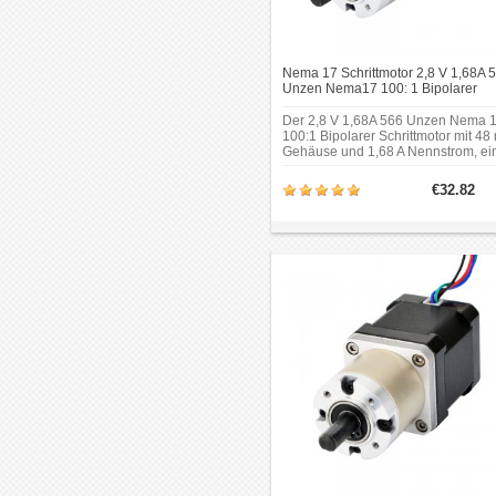
Nema 17 Schrittmotor 2,8 V 1,68A 
Unzen Nema17 100: 1 Bipolarer
Schrittmotor
Der 2,8 V 1,68A 566 Unzen Nema 
100:1 Bipolarer Schrittmotor mit 4
Gehäuse und 1,68 A Nennstrom, ei
Planetengetriebe mit 99,05:1
Getriebeübersetzung integriert.
€32.82
Rahmengröße: 42 x 42 mm;
Motorlänge: 48 mm; Getriebelänge:
42,7 mm; Wellendurchmesser:
Φ8mm;Schaftlänge: 20 mm.