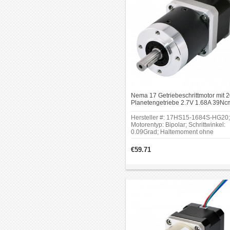
Nema 17 Getriebeschrittmotor mit 2
Planetengetriebe 2.7V 1.68A 39Nc
Hersteller #: 17HS15-1684S-HG20;
Motorentyp: Bipolar; Schrittwinkel:
0.09Grad; Haltemoment ohne
Getriebe: 39Ncm(55oz.in).
Übersetzungsverhältnis: 20 : 1;
€59.71
Zahnspiel bei Nulllast: <=25
bogenminuten.