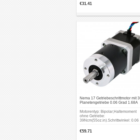
Übersetzungsverhältnis. Schrittwink
€31.41
0.094 Grad; Haltemoment ohne
Getriebe:
44Ncm(62.31oz.in);Rahmengröße:
x 42mm.
Nema 17 Getriebeschrittmotor mit 3
Planetengetriebe 0.06 Grad 1.68A
2.7V 39Ncm Getriebe Schrittmotor
Motorentyp: Bipolar;Haltemoment
ohne Getriebe:
39Ncm(55oz.in).Schrittwinkel: 0.06
Grad; Übersetzungsverhältnis: 30 : 
Zahnspiel bei Nulllast: <=25
€59.71
bogenminuten.Rahmengröße: 42 x
42mm.