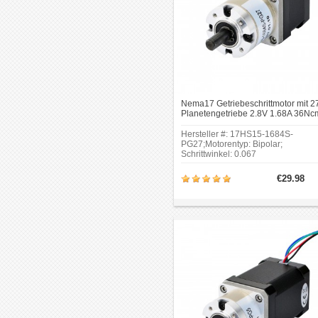
Nema17 Getriebeschrittmotor mit 2
Planetengetriebe 2.8V 1.68A 36Nc
Versnellingsbak met Hoge Precisie
Hersteller #: 17HS15-1684S-
PG27;Motorentyp: Bipolar;
Schrittwinkel: 0.067
Grad;Haltemoment ohne Getriebe:
36Ncm(50.98oz.in).
€29.98
Übersetzungsverhältnis: 26.85: 1;
Zahnspiel bei Nulllast: <=1
Grad.Rahmengröße: 42 x 42mm.