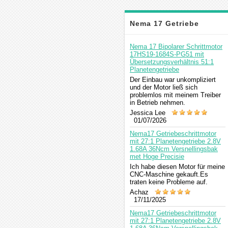
Nema 17 Getriebe
Schrittmotor
Nema 17 Bipolarer Schrittmotor
17HS19-1684S-PG51 mit
Übersetzungsverhältnis 51:1
Kommentar
Planetengetriebe
Der Einbau war unkompliziert
und der Motor ließ sich
problemlos mit meinem Treiber
in Betrieb nehmen.
Jessica Lee
01/07/2026
Nema17 Getriebeschrittmotor
mit 27:1 Planetengetriebe 2.8V
1.68A 36Ncm Versnellingsbak
met Hoge Precisie
Ich habe diesen Motor für meine
CNC-Maschine gekauft.Es
traten keine Probleme auf.
Achaz
17/11/2025
Nema17 Getriebeschrittmotor
mit 27:1 Planetengetriebe 2.8V