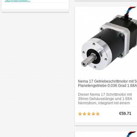
Φ8mm; Schaftlänge: 20mm; Doppel
Schnittlänge: 15mm.
Nema 17 Getriebeschrittmotor mit 5
Planetengetriebe 0.036 Grad 1.68A
2.7V 39Ncm Getriebe Schrittmotor
Dieser Nema 17 Schrittmotor mit
39mm Gehäuselänge und 1.68A
Nennstrom, integriert mit einem
48.3mm Planetengetriebe von 50: 
Getriebe übersetzung. Getriebetyp:
€59.71
Planeten;Übersetzungsverhältnis: 5
1;Wirkungsgrad: 90%.Max.zulässig
Drehmoment: 15Nm(2124oz.in).