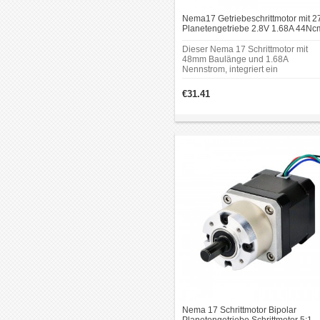
Nema17 Getriebeschrittmotor mit 2
Planetengetriebe 2.8V 1.68A 44Nc
Getriebe Schrittmotor 4 Anschlüsse
Dieser Nema 17 Schrittmotor mit
48mm Baulänge und 1.68A
Nennstrom, integriert ein
Planetengetriebe von 26.85: 1
Übersetzungsverhältnis.
€31.41
Rahmengröße: 42 x 42mm;
Motorlänge: 48mm; Länge des
Getriebes: 35mm; Schaftdurchmess
Φ8mm;Doppel-D-Schnittlänge: 15
Nema 17 Schrittmotor Bipolar