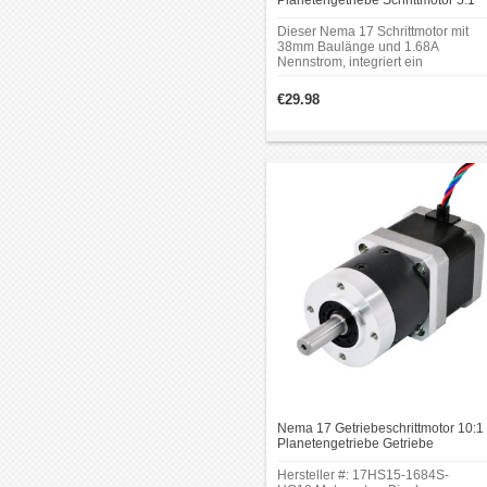
Planetengetriebe Schrittmotor 5:1
36Ncm 2.8V Getriebe Schrittmotor
Dieser Nema 17 Schrittmotor mit
38mm Baulänge und 1.68A
Nennstrom, integriert ein
Planetengetriebe von 5.18: 1
Übersetzungsverhältnis. Es kann in
€29.98
einer Vielzahl von Anwendungen
eingesetzt werden, die eine präzise
Steuerung erfordern.
Nema 17 Getriebeschrittmotor 10:1
Planetengetriebe Getriebe
Schrittmotor
Hersteller #: 17HS15-1684S-