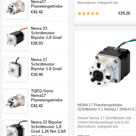
Nema17
Nennstrom, integriert ein
Planetengetriebe
Planetengetriebe von 26,85: 1
5:1 Spiel 15Arc-
Übersetzungsverhältnis.
€42.42
€29.26
min für Nema 17
Rahmengröße: 42 x 42mm;
Getriebe
Motorlänge: 34mm; Länge des
Getriebes: 35mm; Schaftdurchmess
Schrittmotor
Nema 23
Φ6mm; Schaftlänge: 18mm; Doppel
Schnittlänge: 12mm.
Schrittmotor
Bipolar 1,8 Grad
2,83Nm 4 A 2,26V
€28.93
CNC Hybrid-
Schrittmotor mit 8
Anschlüssen
Nema 17
Schrittmotor
Bipolar 1.8 Grad
8.7Ncm 1A 3.5V 4
€10.40
Draden Hybrid-
Schrittmotor
TQEG-Serie
Nema17
Planetengetriebe
10:1 Spiel 15Arc-
NEMA 17 Planetengetriebe
€42.42
min für Nema 17
Schrittmotor 5:1 Nema17 26Ncm 0.
Getriebe
Grad 0.4A 12V Getriebe Schrittmoto
Schrittmotor
Dieser Nema 17 Schrittmotor mit
Nema 23 Bipolar
33mm Gehäuselänge und 0,4A
Schrittmotor 1,8
Nennstrom, integriert ein
Planetengetriebe von 5.18: 1
Grad 1,26 Nm 2,8A
Übersetzungsverhältnis.
2,5V 4 Drähte