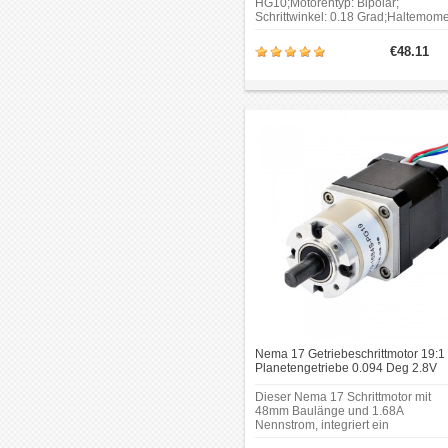
HG10;Motorentyp: Bipolar;
Schrittwinkel: 0.18 Grad;Haltemom
ohne Getriebe:
39Ncm(55oz.in).Übersetzungsverhäl
€48.11
10 : 1;Zahnspiel bei Nulllast: <=15
bogenminuten.Rahmengröße: 42 x
42mm.
Nema 17 Getriebeschrittmotor 19:1
Planetengetriebe 0.094 Deg 2.8V
44Ncm Getriebe Schrittmotor
Dieser Nema 17 Schrittmotor mit
48mm Baulänge und 1.68A
Nennstrom, integriert ein
Planetengetriebe von 19.19: 1