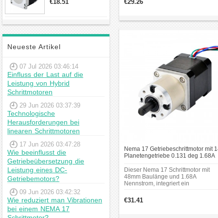
€18.51
€29.26
Rahmengröße: 42 x 42mm;
23hs22-2804s
Motorlänge: 34mm; Länge des
Hybrid-
Getriebes: 27.3mm;
Schrittmotor
Schaftdurchmesser: Φ6mm;
Schaftlänge: 18mm.Zahnspiel bei
Nulllast: <=1 Grad. Länge des
Neueste Artikel
Getriebes:
27.3mm;Schaftdurchmesser: Φ6mm
07 Jul 2026 03:46:14
Einfluss der Last auf die
Leistung von Hybrid
Schrittmotoren
29 Jun 2026 03:37:39
Technologische
Herausforderungen bei
linearen Schrittmotoren
17 Jun 2026 03:47:28
Nema 17 Getriebeschrittmotor mit 1
Wie beeinflusst die
Planetengetriebe 0.131 deg 1.68A
Getriebeübersetzung die
2.8V 44Ncm Getriebe Schrittmotor
Leistung eines DC-
Dieser Nema 17 Schrittmotor mit
48mm Baulänge und 1.68A
Getriebemotors?
Nennstrom, integriert ein
Planetengetriebe von 13.73: 1
09 Jun 2026 03:42:32
Übersetzungsverhältnis.
Wie reduziert man Vibrationen
€31.41
Rahmengröße: 42 x 42mm;
bei einem NEMA 17
Motorlänge: 48mm; Länge des
Schrittmotor?
Getriebes: 35mm; Schaftdurchmess