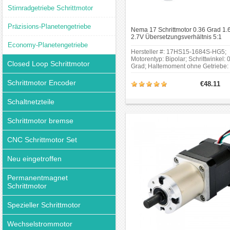
Stirnradgetriebe Schrittmotor
Präzisions-Planetengetriebe
Nema 17 Schrittmotor 0.36 Grad 1.
2.7V Übersetzungsverhältnis 5:1
Planetengetriebe
Economy-Planetengetriebe
Hersteller #: 17HS15-1684S-HG5;
Motorentyp: Bipolar; Schrittwinkel: 
Closed Loop Schrittmotor
Grad; Haltemoment ohne Getriebe:
39Ncm(55oz.in); Dieser Nema 17
Schrittmotor mit 39mm Gehäuselän
Schrittmotor Encoder
€48.11
und 1.68A Nennstrom, integriert mit
einem 41mm Planetengetriebe von 
Schaltnetzteile
1 Getriebe
übersetzung.Übersetzungsverhältni
5 : 1; Zahnspiel bei Nulllast: <=15
Schrittmotor bremse
bogenminuten.
CNC Schrittmotor Set
Neu eingetroffen
Permanentmagnet
Schrittmotor
Spezieller Schrittmotor
Wechselstrommotor