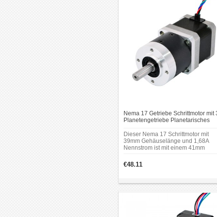
Nema 17 Getriebe Schrittmotor mit 
Planetengetriebe Planetarisches
Nema17-Getriebe
Dieser Nema 17 Schrittmotor mit
39mm Gehäuselänge und 1,68A
Nennstrom ist mit einem 41mm
Planetengetriebe von 3: 1 Getriebe
übersetzung integriert.Es kann in e
€48.11
Vielzahl von Anwendungen eingese
werden, die eine präzise Steuerun
erfordern.