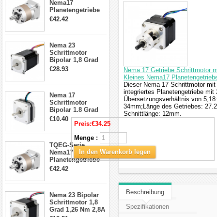
Nema17
Planetengetriebe
5:1 Spiel 15Arc-
€42.42
min für Nema 17
Getriebe
Schrittmotor
Nema 23
Schrittmotor
Bipolar 1,8 Grad
2,83Nm 4 A 2,26V
€28.93
Nema 17 Getriebe Schrittmotor m
CNC Hybrid-
Kleines Nema17 Planetengetriebe
Schrittmotor mit 8
Dieser Nema 17-Schrittmotor mit
Anschlüssen
integriertes Planetengetriebe m
Nema 17
Übersetzungsverhältnis von 5,1
Schrittmotor
34mm;Länge des Getriebes: 27
Bipolar 1.8 Grad
Schnittlänge: 12mm.
8.7Ncm 1A 3.5V 4
€10.40
Preis:
€34.25
Draden Hybrid-
Schrittmotor
Menge :
TQEG-Serie
In den Warenkorb legen
Nema17
Planetengetriebe
10:1 Spiel 15Arc-
€42.42
min für Nema 17
Getriebe
Schrittmotor
Beschreibung
Nema 23 Bipolar
Schrittmotor 1,8
Spezifikationen
Grad 1,26 Nm 2,8A
2,5V 4 Drähte