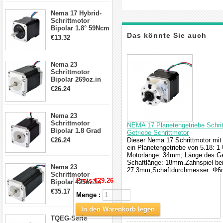
17, 23, 24
Nema 17 Hybrid-
Schrittmotor
Schrittmotor
Bipolar 1.8° 59Ncm
Das könnte Sie auch
2A 4 Drähte mit 1m
€13.32
Kabel & Stecker
für 3D
interessieren
Drucker/CNC
Nema 23
Schrittmotor
Bipolar 269oz.in
2,8A 57x57x76mm
€26.24
4-Draht-
Schrittmotor
23HS30-2804S
Nema 23
Schrittmotor
NEMA 17 Planetengetriebe Schri
Bipolar 1.8 Grad
Getriebe Schrittmotor
1.9Nm 3A 3.36V 4
€26.24
Dieser Nema 17 Schrittmotor mit
Drähte CNC
ein Planetengetriebe von 5.18: 
Schrittmotor DIY
Motorlänge: 34mm; Länge des G
CNC Fräse
Schaftlänge: 18mm.Zahnspiel bei
Nema 23
27.3mm;Schaftdurchmesser: Φ
Schrittmotor
Preis:
€29.26
Bipolar 425oz.in
4.2A 57x57x114mm
€35.17
Menge :
4 Draht Hybrid
Schrittmotor
In den Warenkorb legen
TQEG-Serie