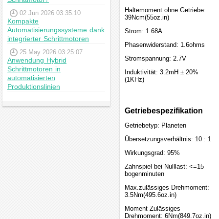
Haltemoment ohne Getriebe:
02 Jun 2026 03:35:10
39Ncm(55oz.in)
Kompakte
Automatisierungssysteme dank
Strom: 1.68A
integrierter Schrittmotoren
Phasenwiderstand: 1.6ohms
25 May 2026 03:25:07
Stromspannung: 2.7V
Anwendung Hybrid
Schrittmotoren in
Induktivität: 3.2mH ± 20%
automatisierten
(1KHz)
Produktionslinien
Getriebespezifikation
Getriebetyp: Planeten
Übersetzungsverhältnis: 10 : 1
Wirkungsgrad: 95%
Zahnspiel bei Nulllast: <=15
bogenminuten
Max.zulässiges Drehmoment:
3.5Nm(495.6oz.in)
Moment Zulässiges
Drehmoment: 6Nm(849.7oz.in)