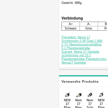
Gewicht: 680g
Verbindung
A+
A-
B
Schwarz
Grün
Ro
Précédent: Nema 17
Schrittmotor 0.36 Grad 1.68A
2.7V Übersetzungsverhältnis
5:1 Planetengetriebe
Suivant: Nema 17 Getriebe
Schrittmotor mit 15:1
Planetengetriebe Planetarisches
Nema17 Getriebe
Verwandte Produkte
NEMA
Nema
Nema
NEMA
17
17
17
17
Planetengetriebe
Bipolarer
Schrittmotor
Planet