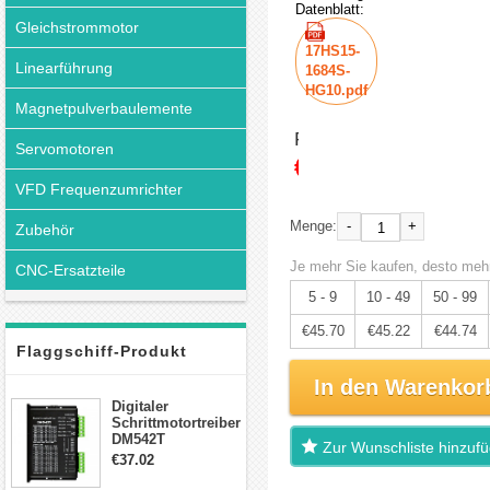
Datenblatt:
Gleichstrommotor
17HS15-
Linearführung
1684S-
HG10.pdf
Magnetpulverbaulemente
Preis:
Servomotoren
€48.11
VFD Frequenzumrichter
-
+
Menge:
Zubehör
Je mehr Sie kaufen, desto mehr
CNC-Ersatzteile
5 - 9
10 - 49
50 - 99
€45.70
€45.22
€44.74
Flaggschiff-Produkt
In den Warenkor
Digitaler
Schrittmotortreiber
DM542T
Zur Wunschliste hinzuf
Schrittmotor
€37.02
Treiber 1.0-4.2A 20-
50VDC für Nema