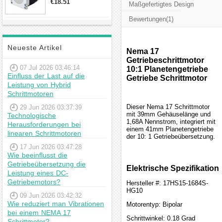
€18.51
Maßgefertigtes Design
23hs22-2804s
Hybrid-
Bewertungen(1)
Schrittmotor
Neueste Artikel
Nema 17
Getriebeschrittmotor
07 Jul 2026 03:46:14
10:1 Planetengetriebe
Einfluss der Last auf die
Getriebe Schrittmotor
Leistung von Hybrid
Schrittmotoren
Dieser Nema 17 Schrittmotor
29 Jun 2026 03:37:39
mit 39mm Gehäuselänge und
Technologische
1,68A Nennstrom, integriert mit
Herausforderungen bei
einem 41mm Planetengetriebe
linearen Schrittmotoren
der 10: 1 Getriebeübersetzung.
17 Jun 2026 03:47:28
Wie beeinflusst die
Getriebeübersetzung die
Elektrische Spezifikation
Leistung eines DC-
Getriebemotors?
Hersteller #: 17HS15-1684S-
HG10
09 Jun 2026 03:42:32
Wie reduziert man Vibrationen
Motorentyp: Bipolar
bei einem NEMA 17
Schrittwinkel: 0.18 Grad
Schrittmotor?