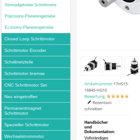
Stirnradgetriebe Schrittmotor
Präzisions-Planetengetriebe
Economy-Planetengetriebe
Closed Loop Schrittmotor
Schrittmotor Encoder
Schaltnetzteile
Schrittmotor bremse
Artikelnummer:
17HS15-
CNC Schrittmotor Set
1684S-HG10
Bewertung:
Neu eingetroffen
Rezension
Permanentmagnet
schreiben
Schrittmotor
Handbücher
Spezieller Schrittmotor
und
Dokumentation:
Wechselstrommotor
Vollständiges