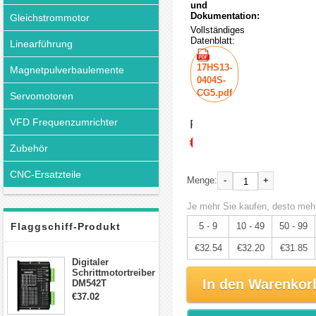
und
Dokumentation:
Gleichstrommotor
Vollständiges
Datenblatt:
Linearführung
17HS13-
Magnetpulverbaulemente
0404S-
CG5.pdf
Servomotoren
VFD Frequenzumrichter
Preis:
€34.25
Zubehör
CNC-Ersatzteile
-
+
Menge:
Je mehr Sie kaufen, desto mehr
Flaggschiff-Produkt
5 - 9
10 - 49
50 - 99
€32.54
€32.20
€31.85
Digitaler
Schrittmotortreiber
In den Warenkor
DM542T
Schrittmotor
€37.02
Treiber 1.0-4.2A 20-
50VDC für Nema