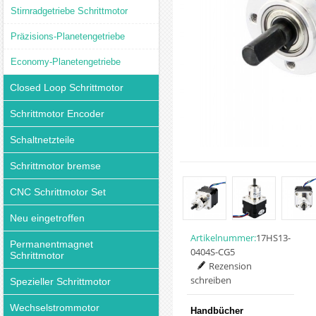
Stirnradgetriebe Schrittmotor
Präzisions-Planetengetriebe
Economy-Planetengetriebe
Closed Loop Schrittmotor
Schrittmotor Encoder
Schaltnetzteile
Schrittmotor bremse
CNC Schrittmotor Set
Neu eingetroffen
Artikelnummer:
17HS13-
Permanentmagnet
0404S-CG5
Schrittmotor
Rezension
schreiben
Spezieller Schrittmotor
Wechselstrommotor
Handbücher