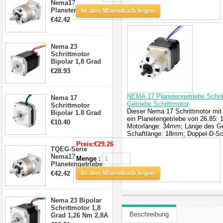
Nema17
Planetengetriebe
In den Warenkorb legen
5:1 Spiel 15Arc-
€42.42
min für Nema 17
Getriebe
Schrittmotor
Nema 23
Schrittmotor
Bipolar 1,8 Grad
2,83Nm 4 A 2,26V
€28.93
CNC Hybrid-
Schrittmotor mit 8
Anschlüssen
NEMA 17 Planetengetriebe Schr
Nema 17
Getriebe Schrittmotor
Schrittmotor
Dieser Nema 17 Schrittmotor mit
Bipolar 1.8 Grad
ein Planetengetriebe von 26,85:
8.7Ncm 1A 3.5V 4
€10.40
Motorlänge: 34mm; Länge des G
Draden Hybrid-
Schaftlänge: 18mm; Doppel-D-Sc
Schrittmotor
Preis:
€29.26
TQEG-Serie
Nema17
Menge :
Planetengetriebe
10:1 Spiel 15Arc-
In den Warenkorb legen
€42.42
min für Nema 17
Getriebe
Schrittmotor
Nema 23 Bipolar
Schrittmotor 1,8
Beschreibung
Grad 1,26 Nm 2,8A
2,5V 4 Drähte