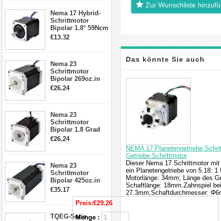
Zur Wunschliste hinzuf
17, 23, 24
Nema 17 Hybrid-
Schrittmotor
Schrittmotor
Bipolar 1.8° 59Ncm
2A 4 Drähte mit 1m
€13.32
Kabel & Stecker
für 3D
Drucker/CNC
Das könnte Sie auch
Nema 23
Schrittmotor
Bipolar 269oz.in
interessieren
2,8A 57x57x76mm
€26.24
4-Draht-
Schrittmotor
23HS30-2804S
Nema 23
Schrittmotor
Bipolar 1.8 Grad
1.9Nm 3A 3.36V 4
€26.24
Drähte CNC
NEMA 17 Planetengetriebe Schri
Schrittmotor DIY
Getriebe Schrittmotor
CNC Fräse
Dieser Nema 17 Schrittmotor mit
Nema 23
ein Planetengetriebe von 5.18: 
Schrittmotor
Motorlänge: 34mm; Länge des G
Bipolar 425oz.in
Schaftlänge: 18mm.Zahnspiel bei
4.2A 57x57x114mm
€35.17
27.3mm;Schaftdurchmesser: Φ
4 Draht Hybrid
Schrittmotor
Preis:
€29.26
TQEG-Serie
Menge :