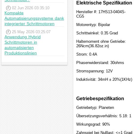
Elektrische Spezifikation
02 Jun 2026 03:35:10
Hersteller #: 17HS13-0404S-
Kompakte
CG5
Automatisierungssysteme dank
integrierter Schrittmotoren
Motorentyp: Bipolar
25 May 2026 03:25:07
Schrittwinkel: 0.35 Grad
Anwendung Hybrid
Haltemoment ohne Getriebe:
Schrittmotoren in
26Ncm(36.82oz.in)
automatisierten
Produktionslinien
Strom: 0.4A
Phasenwiderstand: 30ohms
Stromspannung: 12V
Induktivität: 34mH ± 20%(1KHz)
Getriebespezifikation
Getriebetyp: Planeten
Übersetzungsverhältnis: 5.18: 1
Wirkungsgrad: 90%
Zahnspiel bei Nulllast: <=1 Grad