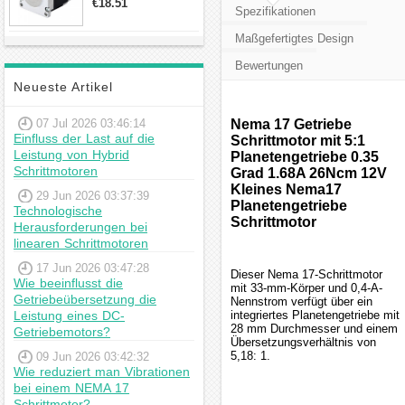
€18.51
Spezifikationen
23hs22-2804s
Hybrid-
Maßgefertigtes Design
Schrittmotor
Bewertungen
Neueste Artikel
07 Jul 2026 03:46:14
Nema 17 Getriebe
Einfluss der Last auf die
Schrittmotor mit 5:1
Leistung von Hybrid
Planetengetriebe 0.35
Schrittmotoren
Grad 1.68A 26Ncm 12V
Kleines Nema17
29 Jun 2026 03:37:39
Planetengetriebe
Technologische
Schrittmotor
Herausforderungen bei
linearen Schrittmotoren
17 Jun 2026 03:47:28
Dieser Nema 17-Schrittmotor
Wie beeinflusst die
mit 33-mm-Körper und 0,4-A-
Getriebeübersetzung die
Nennstrom verfügt über ein
Leistung eines DC-
integriertes Planetengetriebe mit
28 mm Durchmesser und einem
Getriebemotors?
Übersetzungsverhältnis von
5,18: 1.
09 Jun 2026 03:42:32
Wie reduziert man Vibrationen
bei einem NEMA 17
Schrittmotor?