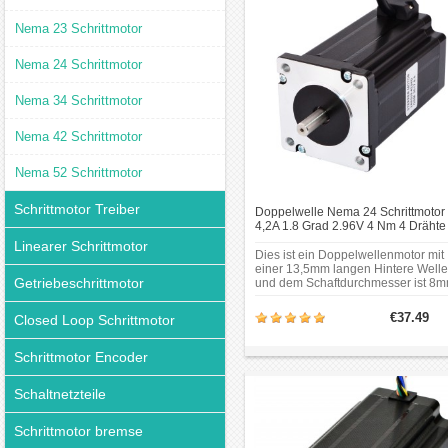
Nema 23 Schrittmotor
Nema 24 Schrittmotor
Nema 34 Schrittmotor
Nema 42 Schrittmotor
Nema 52 Schrittmotor
Schrittmotor Treiber
Doppelwelle Nema 24 Schrittmotor
4,2A 1.8 Grad 2.96V 4 Nm 4 Drähte
CNC Schrittmotor
Linearer Schrittmotor
Dies ist ein Doppelwellenmotor mit
einer 13,5mm langen Hintere Welle
Getriebeschrittmotor
und dem Schaftdurchmesser ist 8m
Gewindebohrungen sind auf der
Hintere-Endkappe verfügbar, die fü
€37.49
Closed Loop Schrittmotor
Bremsen, Encoder für Handräder
verwendet werden können.
Schrittmotor Encoder
Schaltnetzteile
Schrittmotor bremse