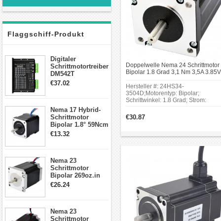
Flaggschiff-Produkt
Digitaler
Doppelwelle Nema 24 Schrittmotor
Schrittmotortreiber
Bipolar 1.8 Grad 3,1 Nm 3,5A 3.85V
DM542T
Drähte CNC Schrittmotor
Schrittmotor
€37.02
Hersteller #: 24HS34-
Treiber 1.0-4.2A 20-
3504D;Motorentyp: Bipolar;
50VDC für Nema
Schrittwinkel: 1.8 Grad; Strom:
17, 23, 24
3.5A;Stromspannung: 3.85V;
Nema 17 Hybrid-
Schrittmotor
Rahmengröße: 60 x 60mm;Körper
Schrittmotor
€30.87
Länge: 88mm; Schaftdurchmesser:
Bipolar 1.8° 59Ncm
Φ8mm; Länge desVorderen Schafts
2A 4 Drähte mit 1m
€13.32
24mm;Hintere Schaftlänge:
Kabel & Stecker
15mm;Doppel-D-Schnittlänge: 20m
für 3D
Drucker/CNC
Nema 23
Schrittmotor
Bipolar 269oz.in
2,8A 57x57x76mm
€26.24
4-Draht-
Schrittmotor
23HS30-2804S
Nema 23
Schrittmotor