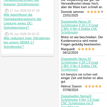
Versandkosten etwas hoch,
linearen Schrittmotoren
aber die Ware kam schnell an.
17 Jun 2026 03:47:28
Dominik wimmer
Wie beeinflusst die
22/01/2025
Getriebeübersetzung die
Doppelwelle Nema 24
Leistung eines DC-
Schrittmotor 4,2A 1.8 Grad
Getriebemotors?
2.96V 4 Nm 4 Drähte CNC
Schrittmotor
09 Jun 2026 03:42:32
Motor ist wie beschrieben. Der
Wie reduziert man Vibrationen
Kundenservice wird meine
bei einem NEMA 17
Fragen geduldig beantworten.
Schrittmotor?
Marquardt
04/11/2024
Doppelwelle Nema 24
Schrittmotor 4,2A 1.8 Grad
2.96V 4 Nm 4 Drähte CNC
Schrittmotor
Ich benutze sie schon seit
einiger Zeit und bisher ist alles
gut.
Helmut Stamm
07/09/2024
Doppelwellen Nema24
Schrittmotor 4 Nm 1.8 Grad
CNC Schrittmotor mit 8
Anschlüssen