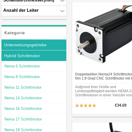
24-Schrittmotoren in einer
Vielzahl von Anwendungen
Anzahl der Leiter
eingesetzt, einschließlich
CNC-Maschinen, 3D-
Druckern,
Verpackungsmaschinen,
Kategorie
Robotik und
Automatisierungstechnik.
Untersetzungsgetriebe
Hybrid Schrittmotor
Nema 6 Schrittmotor
Doppelwellen Nema24 Schrittmotor
Nema 8 Schrittmotor
Nm 1.8 Grad CNC Schrittmotor mit 
Anschlüssen
Aufgrund ihrer Größe und
Nema 11 Schrittmotor
Leistungsfähigkeit werden NEMA 2
Schrittmotoren in einer Vielzahl von
Nema 14 Schrittmotor
Anwendungen eingesetzt
einschließlich CNC-maschinen, 3D
€34.69
drucker, verpackungsmaschinen,
Nema 16 Schrittmotor
robotik und automatisierungstechni
Nema 17 Schrittmotor
Nema 18 Schrittmotor