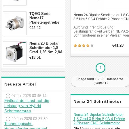
Draden Hybrid-
Schrittmotor
TQEG-Serie
Nema 24 Bipolar Schrittmotor 1,8 G
Nema17
3,5 Nm 5,0A 4 Drähte 2 Phasen C
Planetengetriebe
Schrittmotor
10:1 Spiel 15Arc-
Aufgrund ihrer Größe und
€42.42
min für Nema 17
Leistungsfähigkeit werden NEMA 2
Getriebe
Schrittmotoren in einer Vielzahl von
Schrittmotor
Anwendungen eingesetzt
Nema 23 Bipolar
einschließlich CNC-maschinen, 3D
€41.28
Schrittmotor 1,8
drucker, verpackungsmaschinen,
robotik und automatisierungstechni
Grad 1,26 Nm 2,8A
2,5V 4 Drähte
€18.51
23hs22-2804s
Hybrid-
1
Schrittmotor
Insgesamt 1 - 6 6 Datensätze
(Seite: 1)
Neueste Artikel
07 Jul 2026 03:46:14
Einfluss der Last auf die
Nema 24 Schrittmotor
Leistung von Hybrid
Schrittmotoren
Kommentar
Nema 24 Bipolar Schrittmotor
29 Jun 2026 03:37:39
1,8 Grad 3,5 Nm 5,0A 4 Drähte
2 Phasen CNC Schrittmotor
Technologische
Herausforderungen bei
Die Verpackung war gut, die