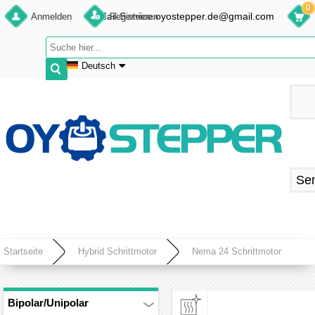
0
E-Mail:Service.oyostepper.de@gmail.com
Anmelden
Registrieren
Deutsch
English
Deutsch
Français
Español
Se
Startseite
Hybrid Schrittmotor
Nema 24 Schrittmotor
Bipolar/Unipolar