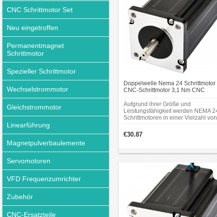
CNC Schrittmotor Set
Neu eingetroffen
Permanentmagnet
Schrittmotor
Spezieller Schrittmotor
Doppelwelle Nema 24 Schrittmotor
Wechselstrommotor
CNC-Schrittmotor 3,1 Nm CNC
Schrittmotor mit 8 Anschlüssen
Aufgrund ihrer Größe und
Gleichstrommotor
Leistungsfähigkeit werden NEMA 2
Schrittmotoren in einer Vielzahl von
Linearführung
Anwendungen eingesetzt
einschließlich CNC-maschinen, 3D
€30.87
drucker, verpackungsmaschinen,
Magnetpulverbaulemente
robotik und automatisierungstechni
Servomotoren
VFD Frequenzumrichter
Zubehör
CNC-Ersatzteile