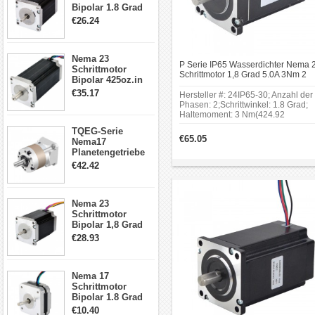
Bipolar 1.8 Grad
1.9Nm 3A 3.36V 4
€26.24
Drähte CNC
Schrittmotor DIY
CNC Fräse
Nema 23
P Serie IP65 Wasserdichter Nema 
Schrittmotor
Schrittmotor 1,8 Grad 5.0A 3Nm 2
Bipolar 425oz.in
Phasen Hybrid Schrittmotor
4.2A 57x57x114mm
€35.17
Hersteller #: 24IP65-30; Anzahl der
4 Draht Hybrid
Phasen: 2;Schrittwinkel: 1.8 Grad;
Schrittmotor
Haltemoment: 3 Nm(424.92
oz.in);Rahmengröße: 60 x 60 mm;
TQEG-Serie
Körper Länge: 100 mm;
€65.05
Nema17
Schaftdurchmesser: Φ10 mm;
Planetengetriebe
Schaftlänge: 21 mm;D-Schnitt
5:1 Spiel 15Arc-
Wellenlänge: 15 mm; Leitungsläng
€42.42
min für Nema 17
1000 mm.
Getriebe
Schrittmotor
Nema 23
Schrittmotor
Bipolar 1,8 Grad
2,83Nm 4 A 2,26V
€28.93
CNC Hybrid-
Schrittmotor mit 8
Anschlüssen
Nema 17
Schrittmotor
Bipolar 1.8 Grad
8.7Ncm 1A 3.5V 4
€10.40