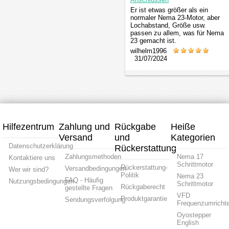
Er ist etwas größer als ein
normaler Nema 23-Motor, aber
Lochabstand, Größe usw.
passen zu allem, was für Nema
23 gemacht ist.
wilhelm1996
31/07/2024
Hilfezentrum
Zahlung und
Rückgabe
Heiße
Versand
und
Kategorien
Datenschutzerklärung
Rückerstattung
Zahlungsmethoden
Nema 17
Kontaktiere uns
Schrittmotor
Rückerstattung-
Versandbedingungen
Wer wir sind?
Politik
Nema 23
FAQ - Häufig
Nutzungsbedingungen
Schrittmotor
Rückgaberecht
gestellte Fragen
VFD
Produktgarantie
Sendungsverfolgung
Frequenzumrichte
Oyostepper
English