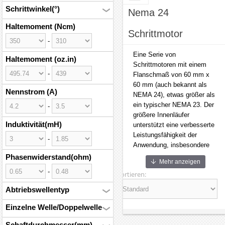
Schrittwinkel(°)
Nema 24
Haltemoment (Ncm)
Schrittmotor
-
Eine Serie von
Haltemoment (oz.in)
Schrittmotoren mit einem
-
Flanschmaß von 60 mm x
60 mm (auch bekannt als
Nennstrom (A)
NEMA 24), etwas größer als
ein typischer NEMA 23. Der
-
größere Innenläufer
Induktivität(mH)
unterstützt eine verbesserte
Leistungsfähigkeit der
-
Anwendung, insbesondere
bei hoher Massenträgheit, da
Phasenwiderstand(ohm)
Mehr anzeigen
er das Trägheitsverhältnis
-
Sortieren:
zwischen Motor und Last
verbessert.
Abtriebswellentyp
Aufgrund ihrer Größe und
Einzelne Welle/Doppelwelle
Robustheit werden NEMA
Schaftdurchmesser(mm)