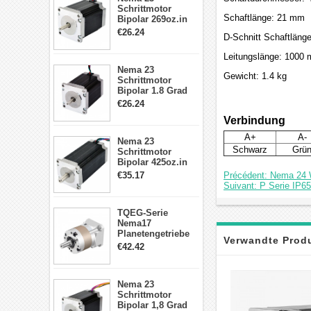
Schrittmotor
Schaftlänge: 21 mm
Bipolar 269oz.in
2,8A 57x57x76mm
€26.24
D-Schnitt Schaftläng
4-Draht-
Schrittmotor
Leitungslänge: 1000
23HS30-2804S
Nema 23
Gewicht: 1.4 kg
Schrittmotor
Bipolar 1.8 Grad
1.9Nm 3A 3.36V 4
€26.24
Drähte CNC
Verbindung
Schrittmotor DIY
CNC Fräse
A+
A-
Nema 23
Schwarz
Grü
Schrittmotor
Bipolar 425oz.in
4.2A 57x57x114mm
€35.17
Précédent: Nema 24 
4 Draht Hybrid
Suivant: P Serie IP
Schrittmotor
TQEG-Serie
Nema17
Planetengetriebe
Verwandte Prod
5:1 Spiel 15Arc-
€42.42
min für Nema 17
Getriebe
Schrittmotor
Nema 23
Schrittmotor
Bipolar 1,8 Grad