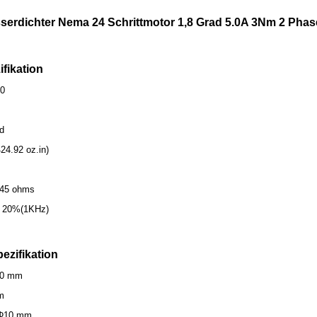
sserdichter Nema 24 Schrittmotor 1,8 Grad 5.0A 3Nm 2 Phas
ifikation
30
ad
4.92 oz.in)
.45 ohms
 ± 20%(1KHz)
ezifikation
60 mm
m
 Φ10 mm