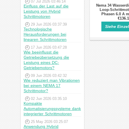
07 Jul 2026 03:46:14
Nema 34 Wasserdi
Einfluss der Last auf die
Loop-Schrittmot
Leistung von Hybrid
Phasen 6.0 A m
Schrittmotoren
1000C
€136.
29 Jun 2026 03:37:39
Siehe Einze
Technologische
Herausforderungen bei
linearen Schrittmotoren
17 Jun 2026 03:47:28
Wie beeinflusst die
Getriebeübersetzung die
Leistung eines DC-
Getriebemotors?
09 Jun 2026 03:42:32
Wie reduziert man Vibrationen
bei einem NEMA 17
Schrittmotor?
02 Jun 2026 03:35:10
Kompakte
Automatisierungssysteme dank
integrierter Schrittmotoren
25 May 2026 03:25:07
Anwendung Hybrid