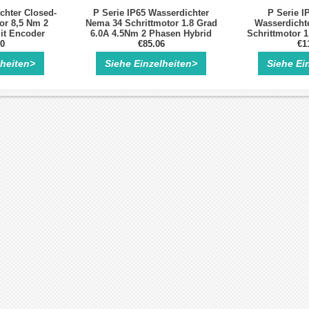
chter Closed-
P Serie IP65 Wasserdichter
P Serie I
or 8,5 Nm 2
Nema 34 Schrittmotor 1.8 Grad
Wasserdicht
it Encoder
6.0A 4.5Nm 2 Phasen Hybrid
Schrittmotor 1
PR
10
Schrittmotor
€85.06
Phasen mit E
€1
lheiten>
Siehe Einzelheiten>
Siehe Ei