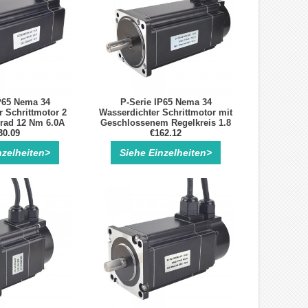
P65 Nema 34
P-Serie IP65 Nema 34
 Schrittmotor 2
Wasserdichter Schrittmotor mit
rad 12 Nm 6.0A
Geschlossenem Regelkreis 1.8
tmotor 4 Drähte
30.09
Grad 12Nm 6.0A mit Encoder
€162.12
1000CPR
nzelheiten>
Siehe Einzelheiten>