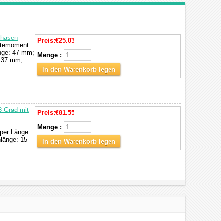
Phasen
Preis:
€25.03
altemoment:
änge: 47 mm;
Menge :
: 37 mm;
In den Warenkorb legen
8 Grad mit
Preis:
€81.55
Menge :
per Länge:
länge: 15
In den Warenkorb legen