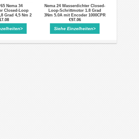
P65 Nema 34
Nema 24 Wasserdichter Closed-
er Closed-Loop
Loop-Schrittmotor 1.8 Grad
,8 Grad 4,5 Nm 2
3Nm 5.0A mit Encoder 1000CPR
ncoder 1000CPR
17.08
2 Phasen Schrittmotor
€97.06
nzelheiten>
Siehe Einzelheiten>