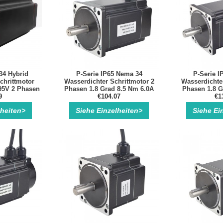
4 Hybrid
P-Serie IP65 Nema 34
P-Serie I
chrittmotor
Wasserdichter Schrittmotor 2
Wasserdichter
,95V 2 Phasen
Phasen 1.8 Grad 8.5 Nm 6.0A
Phasen 1.8 G
mm
9
Hybrid Schrittmotor 4 Drähte
€104.07
Hybrid Schrit
€1
lheiten>
Siehe Einzelheiten>
Siehe Ei