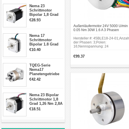
Stromversorgung kompatibel
Schrittmotor
Nema 23
ist. Berücksichtigen Sie die
Schrittmotor
Eingangsspannung und die
Bipolar 1,8 Grad
erforderliche Stromstärke.
2,83Nm 4 A 2,26V
€28.93
CNC Hybrid-
Steuerungssystem:
Außenläufermotor 24V 5000 U/min
Schrittmotor mit 8
Außenläufermotoren,
0.05 Nm 30W 1.6 A 3 Phasen
Anschlüssen
Bürstenloser DC-Getriebemotor
Nema 17
insbesondere bürstenlose
Hersteller #: 45BLE18-24-01;Anzah
Schrittmotor
DC Flachmotoren, benötigen
der Phasen: 3;Polen:
Bipolar 1.8 Grad
16;Nennspannung: 24
einen entsprechenden
8.7Ncm 1A 3.5V 4
€10.40
VDC;Rahmengröße: Φ43.2
Draden Hybrid-
elektronischen Regler.
mm;Nenngeschwindigkeit: 5000
€99.37
Schrittmotor
RPM;Rahmengröße: Φ43.2
Prüfen Sie, ob der Regler mit
mm;Körper Länge: 18
dem Motor kompatibel ist
TQEG-Serie
mm;Schaftdurchmesser: Φ4
Nema17
und die erforderliche
mm;Schaftlänge: 20.6 mm.
Planetengetriebe
Steuerung (z. B. PWM oder
10:1 Spiel 15Arc-
€42.42
andere Signale) unterstützt.
min für Nema 17
Getriebe
Schrittmotor
Anwendungen
Nema 23 Bipolar
Schrittmotor 1,8
Außenläufermotoren finden
Grad 1,26 Nm 2,8A
2,5V 4 Drähte
Anwendung in einer Vielzahl
€18.51
23hs22-2804s
von Bereichen, die eine hohe
Hybrid-
Leistungsdichte bei
Schrittmotor
kompakten Abmessungen