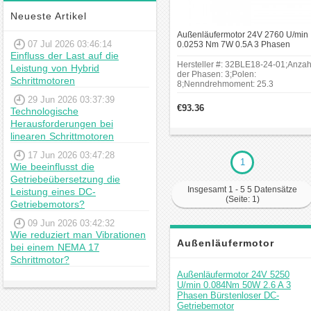
erfordern:
Neueste Artikel
Lüfter und Ventilatoren: Dank
ihrer kompakten Bauweise
Außenläufermotor 24V 2760 U/min
07 Jul 2026 03:46:14
0.0253 Nm 7W 0.5A 3 Phasen
werden Außenläufermotoren
Bürstenloser DC-Getriebemotor
Einfluss der Last auf die
in Lüftern und Ventilatoren
Hersteller #: 32BLE18-24-01;Anzah
Leistung von Hybrid
eingesetzt, um eine
der Phasen: 3;Polen:
Schrittmotoren
8;Nenndrehmoment: 25.3
effiziente Luftzirkulation in
mN.m;Nenndrehmoment: 25.3
29 Jun 2026 03:37:39
Geräten und Maschinen zu
mN.m;Rahmengröße: Φ32 mm;Kör
€93.36
Technologische
Länge: 17.5 mm;Schaftdurchmesser
prüfen.
Herausforderungen bei
Φ4 mm;Schaftlänge: 13.8 mm.
Elektrofahrzeuge: In kleinen
linearen Schrittmotoren
Elektrofahrzeugen oder
17 Jun 2026 03:47:28
Antriebssystemen können
1
Wie beeinflusst die
Außenläufermotoren
Getriebeübersetzung die
aufgrund ihrer geringen
Insgesamt 1 - 5 5 Datensätze
Leistung eines DC-
Größe und hohen
(Seite: 1)
Getriebemotors?
Leistungsfähigkeit genutzt
09 Jun 2026 03:42:32
werden.
Wie reduziert man Vibrationen
Luftfahrtindustrie:
Außenläufermotor
bei einem NEMA 17
Außenläufermotoren
Schrittmotor?
kommen in der
Kommentar
Außenläufermotor 24V 5250
Luftfahrttechnik zum
U/min 0.084Nm 50W 2.6 A 3
Phasen Bürstenloser DC-
Einsatz, etwa in kleinen
Getriebemotor
Drohnen oder als Antrieb für