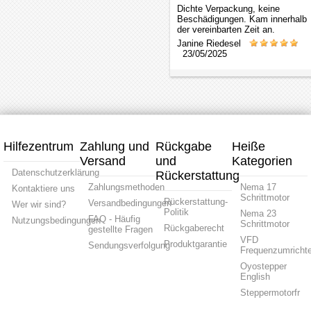
Dichte Verpackung, keine
leichte Luftfahrzeuge.
Beschädigungen. Kam innerhalb
Haushaltsgeräte: In
der vereinbarten Zeit an.
Haushaltsgeräten wie
Janine Riedesel
23/05/2025
Staubsaugern oder Robotern
bieten Außenläufermotoren
eine kompakte und effiziente
Lösung.
Robotik: Auch in der
Robotik, wo platzsparende
Lösungen bei gleichzeitiger
Hilfezentrum
Zahlung und
Rückgabe
Heiße
Leistungsanforderung gefragt
Versand
und
Kategorien
sind, werden
Datenschutzerklärung
Rückerstattung
Außenläufermotoren
Zahlungsmethoden
Nema 17
Kontaktiere uns
eingesetzt.
Schrittmotor
Rückerstattung-
Versandbedingungen
Wer wir sind?
Politik
Nema 23
FAQ - Häufig
Nutzungsbedingungen
Schrittmotor
Rückgaberecht
gestellte Fragen
VFD
Produktgarantie
Sendungsverfolgung
Frequenzumrichte
Oyostepper
English
Steppermotorfr