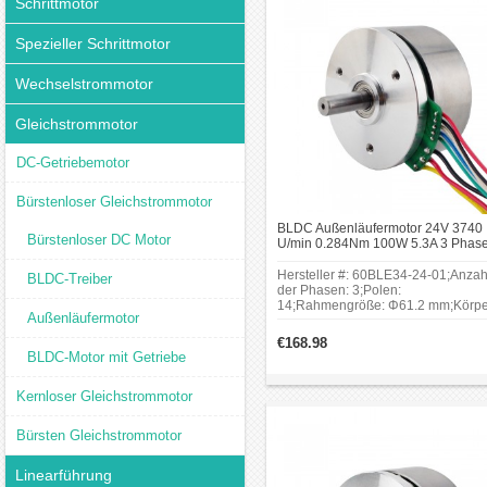
Schrittmotor
gleichzeitig hoher
Leistungsdichte erforderlich
Spezieller Schrittmotor
ist.
Wechselstrommotor
Vorteile und Merkmale
Gleichstrommotor
Ein Außenläufermotor bietet
mehrere Vorteile in
DC-Getriebemotor
verschiedenen
Anwendungen:
Bürstenloser Gleichstrommotor
Platzsparend: Der
BLDC Außenläufermotor 24V 3740
Außenläufermotor ist
Bürstenloser DC Motor
U/min 0.284Nm 100W 5.3A 3 Phas
aufgrund seiner Bauweise
Bürstenloser DC-Flachmotor
Hersteller #: 60BLE34-24-01;Anzah
BLDC-Treiber
besonders kompakt, da der
der Phasen: 3;Polen:
Rotor außen und nicht
14;Rahmengröße: Φ61.2 mm;Körpe
Außenläufermotor
Länge: 34 mm;Schaftdurchmesser:
innerhalb des Stators sitzt.
mm;Schaftlänge: 23 mm.
€168.98
Dies führt zu einer höheren
BLDC-Motor mit Getriebe
Leistungsdichte.
Geringe Wärmeentwicklung:
Kernloser Gleichstrommotor
Durch das bürstenlose
Design und die äußere
Bürsten Gleichstrommotor
Position des Rotors ist die
Linearführung
Wärmeabfuhr oft effizienter,