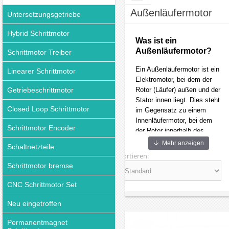
Außenläufermotor
Untersetzungsgetriebe
Hybrid Schrittmotor
Was ist ein
Außenläufermotor?
Schrittmotor Treiber
Ein Außenläufermotor ist ein
Linearer Schrittmotor
Elektromotor, bei dem der
Getriebeschrittmotor
Rotor (Läufer) außen und der
Stator innen liegt. Dies steht
Closed Loop Schrittmotor
im Gegensatz zu einem
Innenläufermotor, bei dem
Schrittmotor Encoder
der Rotor innerhalb des
Stators rotiert.
Mehr anzeigen
Schaltnetzteile
Außenläufermotoren sind
Sortieren:
häufig BLDC
Schrittmotor bremse
Außenläufermotoren
(bürstenlose DC-Motoren)
CNC Schrittmotor Set
und finden Anwendung in
einer Vielzahl von
Neu eingetroffen
Bereichen, in denen eine
Permanentmagnet
kompakte Bauweise bei