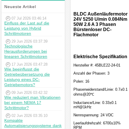
Neueste Artikel
BLDC Außenläufermotor
07 Jul 2026 03:46:14
24V 5250 U/min 0.084Nm
Einfluss der Last auf die
50W 2.6 A 3 Phasen
Leistung von Hybrid
Bürstenloser DC-
Schrittmotoren
Flachmotor
29 Jun 2026 03:37:39
Technologische
Herausforderungen bei
linearen Schrittmotoren
Elektrische Spezifikation
17 Jun 2026 03:47:28
Hersteller #: 45BLE22-24-01
Wie beeinflusst die
Anzahl der Phasen: 3
Getriebeübersetzung die
Leistung eines DC-
Polen: 16
Getriebemotors?
Phasenwiderstand/Linie: 0.7±0.1
09 Jun 2026 03:42:32
ohms@20℃
Wie reduziert man Vibrationen
bei einem NEMA 17
Inductance/Line: 0.33±0.1
mH@1kHz
Schrittmotor?
Nennspannung: 24 VDC
02 Jun 2026 03:35:10
Kompakte
Leerlaufdrehzahl: 6700±10%
Automatisierungssysteme dank
RPM