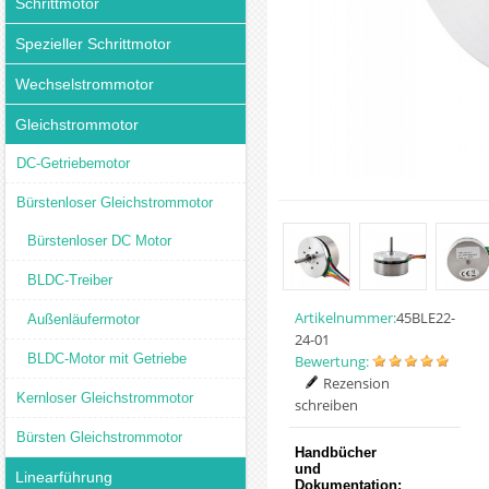
Schrittmotor
Spezieller Schrittmotor
Wechselstrommotor
Gleichstrommotor
DC-Getriebemotor
Bürstenloser Gleichstrommotor
Bürstenloser DC Motor
BLDC-Treiber
Artikelnummer:
45BLE22-
Außenläufermotor
24-01
BLDC-Motor mit Getriebe
Bewertung:
Rezension
Kernloser Gleichstrommotor
schreiben
Bürsten Gleichstrommotor
Handbücher
und
Linearführung
Dokumentation: