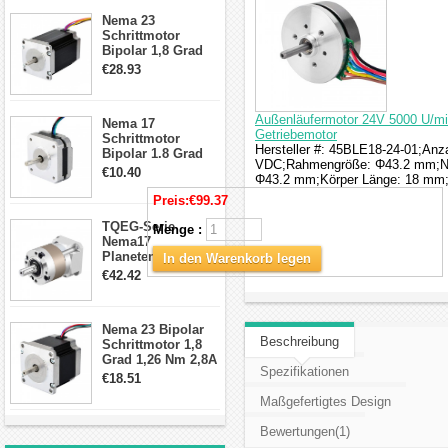
Schrittmotor
Nema 23
Schrittmotor
Bipolar 1,8 Grad
2,83Nm 4 A 2,26V
€28.93
CNC Hybrid-
Schrittmotor mit 8
Anschlüssen
Außenläufermotor 24V 5000 U/mi
Nema 17
Getriebemotor
Schrittmotor
Hersteller #: 45BLE18-24-01;Anz
Bipolar 1.8 Grad
VDC;Rahmengröße: Φ43.2 mm;Ne
8.7Ncm 1A 3.5V 4
€10.40
Φ43.2 mm;Körper Länge: 18 mm;
Draden Hybrid-
Schrittmotor
Preis:
€99.37
TQEG-Serie
Menge :
Nema17
Planetengetriebe
In den Warenkorb legen
10:1 Spiel 15Arc-
€42.42
min für Nema 17
Getriebe
Schrittmotor
Nema 23 Bipolar
Beschreibung
Schrittmotor 1,8
Grad 1,26 Nm 2,8A
Spezifikationen
2,5V 4 Drähte
€18.51
23hs22-2804s
Maßgefertigtes Design
Hybrid-
Schrittmotor
Bewertungen(1)