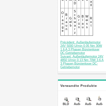
a
D
ll
S
O
B
c
r
G
B
W
r
G
h
R
a
r
l
ei
a
el
w
o
n
ü
a
s
u
b
a
t
g
n
u
s
n
r
e
z
Précédent: Außenläufermotor
24V 5000 U/min 0.05 Nm 30W
1.6 A 3 Phasen Bürstenloser
DC-Getriebemotor
Suivant: Außenläufermotor 24V
4850 U/min 0.13 Nm 70W 3.6 A
3 Phasen Bürstenloser DC-
Getriebemotor
Verwandte Produkte
BLDC
Außenläufermotor
Außenläuferm
Außenl