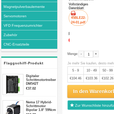
Vollständiges
Magnetpulverbaulemente
Datenblatt:
Servomotoren
45BLE22-
24-01.pdf
VFD Frequenzumrichter
Preis:
Zubehör
€109.96
CNC-Ersatzteile
-
+
Menge:
Flaggschiff-Produkt
Je mehr Sie kaufen, desto mehr
5 - 9
10 - 49
50 - 99
Digitaler
€104.46
€103.36
€102.26
Schrittmotortreiber
DM542T
Schrittmotor
€37.02
In den Warenkor
Treiber 1.0-4.2A 20-
50VDC für Nema
17, 23, 24
Nema 17 Hybrid-
Schrittmotor
Zur Wunschliste hinzuf
Schrittmotor
Bipolar 1.8° 59Ncm
2A 4 Drähte mit 1m