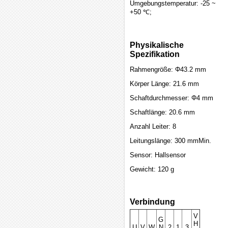
Umgebungstemperatur: -25 ~
+50 ℃;
Physikalische
Spezifikation
Rahmengröße: Φ43.2 mm
Körper Länge: 21.6 mm
Schaftdurchmesser: Φ4 mm
Schaftlänge: 20.6 mm
Anzahl Leiter: 8
Leitungslänge: 300 mmMin.
Sensor: Hallsensor
Gewicht: 120 g
Verbindung
V
G
H
U
V
W
N
2
1
3