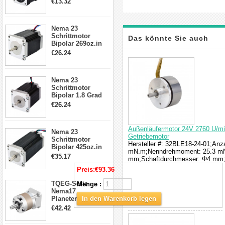
€13.32
Kabel & Stecker
für 3D
Drucker/CNC
Nema 23
Schrittmotor
Das könnte Sie auch
Bipolar 269oz.in
2,8A 57x57x76mm
€26.24
4-Draht-
interessieren
Schrittmotor
23HS30-2804S
Nema 23
Schrittmotor
Bipolar 1.8 Grad
1.9Nm 3A 3.36V 4
€26.24
Drähte CNC
Schrittmotor DIY
CNC Fräse
Außenläufermotor 24V 2760 U/mi
Nema 23
Getriebemotor
Schrittmotor
Hersteller #: 32BLE18-24-01;Anz
Bipolar 425oz.in
mN.m;Nenndrehmoment: 25.3 mN
4.2A 57x57x114mm
€35.17
mm;Schaftdurchmesser: Φ4 mm;S
4 Draht Hybrid
Schrittmotor
Preis:
€93.36
TQEG-Serie
Menge :
Nema17
Planetengetriebe
In den Warenkorb legen
5:1 Spiel 15Arc-
€42.42
min für Nema 17
Getriebe