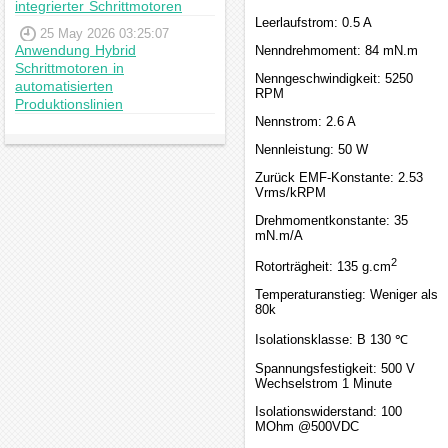
integrierter Schrittmotoren
Leerlaufstrom: 0.5 A
25 May 2026 03:25:07
Anwendung Hybrid
Nenndrehmoment: 84 mN.m
Schrittmotoren in
Nenngeschwindigkeit: 5250
automatisierten
RPM
Produktionslinien
Nennstrom: 2.6 A
Nennleistung: 50 W
Zurück EMF-Konstante: 2.53
Vrms/kRPM
Drehmomentkonstante: 35
mN.m/A
2
Rotorträgheit: 135 g.cm
Temperaturanstieg: Weniger als
80k
Isolationsklasse: B 130 ℃
Spannungsfestigkeit: 500 V
Wechselstrom 1 Minute
Isolationswiderstand: 100
MOhm @500VDC