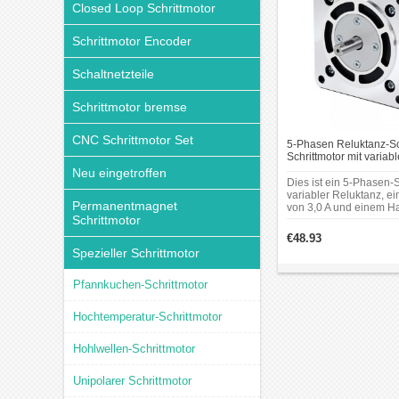
Closed Loop Schrittmotor
Schrittmotor Encoder
Schaltnetzteile
Schrittmotor bremse
CNC Schrittmotor Set
5-Phasen Reluktanz-Sc
Schrittmotor mit variab
3,2Nm, 3A, Ø9 mm, 90
Neu eingetroffen
Dies ist ein 5-Phasen-S
variabler Reluktanz, 
Permanentmagnet
von 3,0 A und einem H
Schrittmotor
3,2 Nm.
€48.93
Spezieller Schrittmotor
Pfannkuchen-Schrittmotor
Hochtemperatur-Schrittmotor
Hohlwellen-Schrittmotor
Unipolarer Schrittmotor