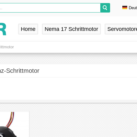
Deu
En
De
Home
Nema 17 Schrittmotor
Servomotor
Fr
Es
ittmotor
z-Schrittmotor