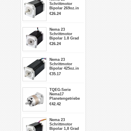
Schrittmotor
Bipolar 269oz.in
2,8A 57x57x76mm
€26.24
4-Draht-
Schrittmotor
23HS30-2804S
Nema 23
Schrittmotor
Bipolar 1.8 Grad
1.9Nm 3A 3.36V 4
€26.24
Drähte CNC
Schrittmotor DIY
CNC Fräse
Nema 23
Schrittmotor
Bipolar 425oz.in
4.2A 57x57x114mm
€35.17
4 Draht Hybrid
Schrittmotor
TQEG-Serie
Nema17
Planetengetriebe
5:1 Spiel 15Arc-
€42.42
min für Nema 17
Getriebe
Schrittmotor
Nema 23
Schrittmotor
Bipolar 1,8 Grad