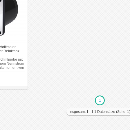
hrittmotor
ler Reluktanz,
 x 90mm
chrittmotor mit
einem Nennstrom
altemoment von
1
Insgesamt 1 - 1 1 Datensätze (Seite: 1