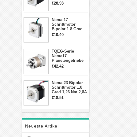
2,83Nm 4 A 2,26V
€28.93
CNC Hybrid-
Schrittmotor mit 8
Anschlüssen
Nema 17
Schrittmotor
Bipolar 1.8 Grad
8.7Ncm 1A 3.5V 4
€10.40
Draden Hybrid-
Schrittmotor
TQEG-Serie
Nema17
Planetengetriebe
10:1 Spiel 15Arc-
€42.42
min für Nema 17
Getriebe
Schrittmotor
Nema 23 Bipolar
Schrittmotor 1,8
Grad 1,26 Nm 2,8A
2,5V 4 Drähte
€18.51
23hs22-2804s
Hybrid-
Schrittmotor
Neueste Artikel