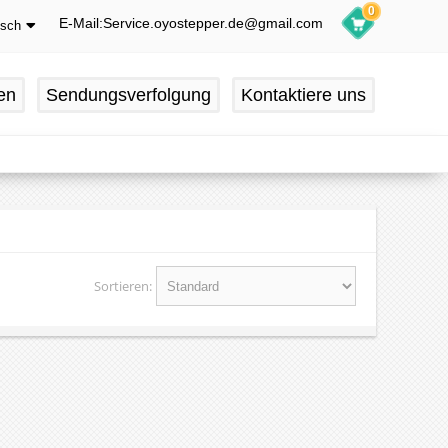
0
E-Mail:Service.oyostepper.de@gmail.com
tsch
glish
utsch
en
Sendungsverfolgung
Kontaktiere uns
ançais
pañol
Sortieren: