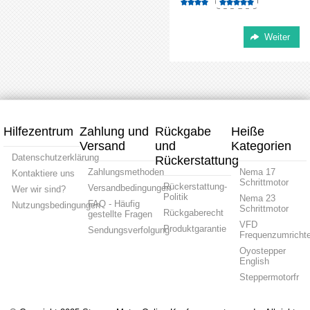
Hilfezentrum
Zahlung und
Rückgabe
Heiße
Versand
und
Kategorien
Datenschutzerklärung
Rückerstattung
Zahlungsmethoden
Nema 17
Kontaktiere uns
Schrittmotor
Rückerstattung-
Versandbedingungen
Wer wir sind?
Politik
Nema 23
FAQ - Häufig
Nutzungsbedingungen
Schrittmotor
Rückgaberecht
gestellte Fragen
VFD
Produktgarantie
Sendungsverfolgung
Frequenzumrichte
Oyostepper
English
Steppermotorfr