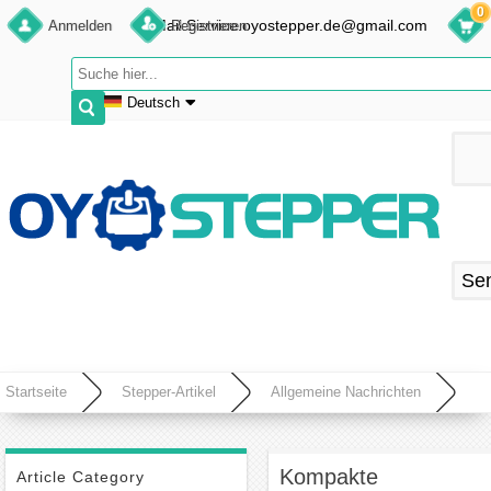
0
E-Mail:Service.oyostepper.de@gmail.com
Anmelden
Registrieren
Deutsch
English
Deutsch
Français
Español
Se
Startseite
Stepper-Artikel
Allgemeine Nachrichten
Kompakte Automatisierungssysteme dank integrierter Schrittmotoren
Kompakte
Article Category