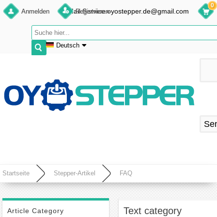
0
E-Mail:Service.oyostepper.de@gmail.com
Anmelden
Registrieren
Deutsch
English
Deutsch
Français
Español
Se
Startseite
Stepper-Artikel
FAQ
Text category
Article Category