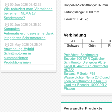
09 Jun 2026 03:42:32
Doppel-D-Schnittlänge: 37 mm
Wie reduziert man Vibrationen
Leitungslänge: 1000 mm
bei einem NEMA 17
Schrittmotor?
Gewicht: 0.41 kg
02 Jun 2026 03:35:10
Kompakte
Automatisierungssysteme dank
Verbindung
integrierter Schrittmotoren
A+
A-
B
25 May 2026 03:25:07
Schwarz
Grün
Ro
Anwendung Hybrid
Schrittmotoren in
Précédent: Schrittmotor
automatisierten
Encoder 300 CPR Optischer
Produktionslinien
Schrittmotor Drehgeber AB 2-
Kanal ID 4mm für Schrittmotor
HKT22
Suivant: P Serie IP65
Wasserdichter Nema 23 Closed
Loop Schrittmotor 1,2 Nm 1.8
Grad mit Encoder 1000CPR 2
Phasen
Verwandte Produkte