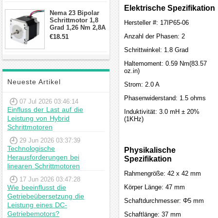
Schrittmotor
Elektrische Spezifikation
Nema 23 Bipolar
Schrittmotor 1,8
Hersteller #: 17IP65-06
Grad 1,26 Nm 2,8A
2,5V 4 Drähte
Anzahl der Phasen: 2
€18.51
23hs22-2804s
Hybrid-
Schrittwinkel: 1.8 Grad
Schrittmotor
Haltemoment: 0.59 Nm(83.57
oz.in)
Neueste Artikel
Strom: 2.0 A
Phasenwiderstand: 1.5 ohms
07 Jul 2026 03:46:14
Einfluss der Last auf die
Induktivität: 3.0 mH ± 20%
Leistung von Hybrid
(1KHz)
Schrittmotoren
29 Jun 2026 03:37:39
Technologische
Physikalische
Herausforderungen bei
Spezifikation
linearen Schrittmotoren
Rahmengröße: 42 x 42 mm
17 Jun 2026 03:47:28
Wie beeinflusst die
Körper Länge: 47 mm
Getriebeübersetzung die
Schaftdurchmesser: Φ5 mm
Leistung eines DC-
Getriebemotors?
Schaftlänge: 37 mm