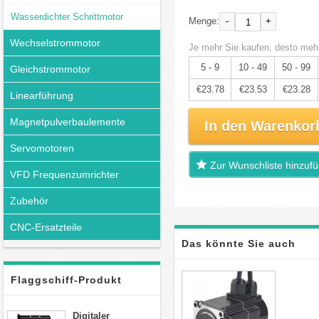
Wasserdichter Schrittmotor
-
+
Menge:
Wechselstrommotor
Je mehr Sie kaufen, desto mehr
5 - 9
10 - 49
50 - 99
Gleichstrommotor
€23.78
€23.53
€23.28
Linearführung
Magnetpulverbaulemente
In den Warenkor
Servomotoren
Zur Wunschliste hinzuf
VFD Frequenzumrichter
Zubehör
CNC-Ersatzteile
Das könnte Sie auch
interessieren
Flaggschiff-Produkt
Digitaler