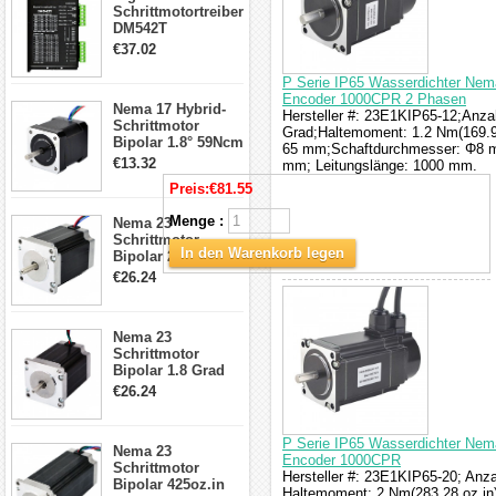
Schrittmotortreiber
DM542T
Schrittmotor
€37.02
Treiber 1.0-4.2A 20-
50VDC für Nema
P Serie IP65 Wasserdichter Nema
17, 23, 24
Encoder 1000CPR 2 Phasen
Nema 17 Hybrid-
Schrittmotor
Hersteller #: 23E1KIP65-12;Anzah
Schrittmotor
Grad;Haltemoment: 1.2 Nm(169.9
Bipolar 1.8° 59Ncm
65 mm;Schaftdurchmesser: Φ8 mm
2A 4 Drähte mit 1m
€13.32
mm; Leitungslänge: 1000 mm.
Kabel & Stecker
Preis:
€81.55
für 3D
Drucker/CNC
Menge :
Nema 23
Schrittmotor
In den Warenkorb legen
Bipolar 269oz.in
2,8A 57x57x76mm
€26.24
4-Draht-
Schrittmotor
23HS30-2804S
Nema 23
Schrittmotor
Bipolar 1.8 Grad
1.9Nm 3A 3.36V 4
€26.24
Drähte CNC
Schrittmotor DIY
CNC Fräse
P Serie IP65 Wasserdichter Nema
Nema 23
Encoder 1000CPR
Schrittmotor
Hersteller #: 23E1KIP65-20; Anza
Bipolar 425oz.in
Haltemoment: 2 Nm(283.28 oz.in