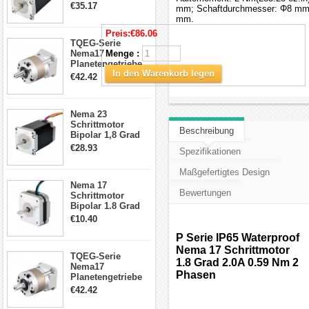
4.2A 57x57x114mm
€35.17
mm; Schaftdurchmesser: Φ8 mm; 
4 Draht Hybrid
mm.
Schrittmotor
Preis:
€86.06
TQEG-Serie
Nema17
Menge :
Planetengetriebe
In den Warenkorb legen
5:1 Spiel 15Arc-
€42.42
min für Nema 17
Getriebe
Schrittmotor
Nema 23
Schrittmotor
Beschreibung
Bipolar 1,8 Grad
2,83Nm 4 A 2,26V
€28.93
Spezifikationen
CNC Hybrid-
Schrittmotor mit 8
Maßgefertigtes Design
Anschlüssen
Nema 17
Bewertungen
Schrittmotor
Bipolar 1.8 Grad
8.7Ncm 1A 3.5V 4
€10.40
Draden Hybrid-
Schrittmotor
P Serie IP65 Waterproof
Nema 17 Schrittmotor
TQEG-Serie
1.8 Grad 2.0A 0.59 Nm 2
Nema17
Phasen
Planetengetriebe
10:1 Spiel 15Arc-
€42.42
min für Nema 17
Getriebe