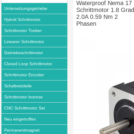
Waterproof Nema 17
Untersetzungsgetriebe
Schrittmotor 1.8 Gra
2.0A 0.59 Nm 2
Hybrid Schrittmotor
Phasen
Schrittmotor Treiber
Linearer Schrittmotor
Getriebeschrittmotor
Closed Loop Schrittmotor
Schrittmotor Encoder
Schaltnetzteile
Schrittmotor bremse
CNC Schrittmotor Set
Neu eingetroffen
Permanentmagnet