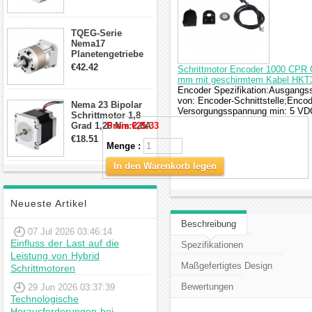
Draden Hybrid-
Schrittmotor
TQEG-Serie
Nema17
Planetengetriebe
10:1 Spiel 15Arc-
€42.42
Schrittmotor Encoder 1000 CPR O
min für Nema 17
mm mit geschirmtem Kabel HKT
Getriebe
Encoder Spezifikation:Ausgangssc
Schrittmotor
von: Encoder-Schnittstelle;Enco
Nema 23 Bipolar
Versorgungsspannung min: 5 VD
Schrittmotor 1,8
Grad 1,26 Nm 2,8A
Preis:
€25.33
2,5V 4 Drähte
€18.51
Menge :
23hs22-2804s
Hybrid-
In den Warenkorb legen
Schrittmotor
Neueste Artikel
Beschreibung
07 Jul 2026 03:46:14
Einfluss der Last auf die
Spezifikationen
Leistung von Hybrid
Maßgefertigtes Design
Schrittmotoren
Bewertungen
29 Jun 2026 03:37:39
Technologische
Herausforderungen bei