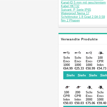
Kanal-ID 5 mm mit geschirmtem
Kabel HKT32
Suivant: P Serie IP65
Waterproof Nema 17
Schrittmotor 1.8 Grad 2.0A 0.59
Nm 2 Phasen
Verwandte Produkte
Schrittmotor
Schrittmotor
Schrittmotor
100
Encoder
Encoder
Encoder
CPR
1000
1000
1000
Inkrem
CPR
€64.99
CPR
€25.33
CPR
€50.99
Schrit
€54.73
Optischer
Optischer
Optischer
Drehg
Siehe Einzelheiten>
Siehe Einzelheite
Siehe Einz
Sieh
Schrittmotor-
Schrittmotor-
Schrittmotor-
ABZ
Drehgeber
Drehgeber
Drehgeber
3-
ABZ
AB
AB
Kanal
3-
2-
2-
6
Kanal-
Kanal-
Kanal-
mm
100
200
Schrittmotor
Schrit
ID 5
ID 8
ID 5
Vollwe
CPR
CPR
Encoder
Encod
mm
mm
mm
ISC38
Inkrementaler
Inkrementaler
2000
1000
mit
mit
mit
Schrittmotor
€50.03
Schrittmotor
€50.03
CPR
€75.06
CPR
€59.40
geschirmtem
geschirmtem
geschirmtem
Drehgeber
Drehgeber
Inkrementaler
Inkrem