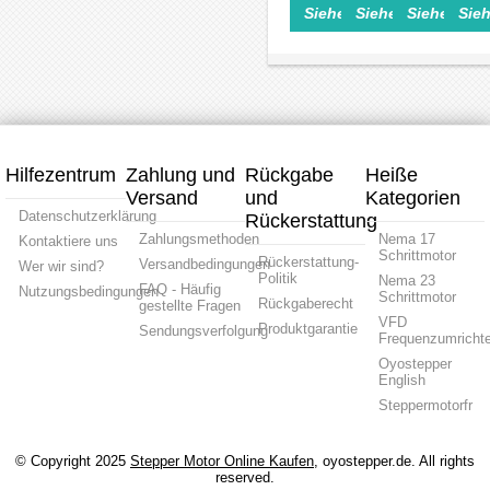
Kabel
Kabel
Kabel
Siehe Einzelheiten>
Siehe Einzelheite
Siehe Einz
Sieh
AB
AB
Schrittmotor
Schrit
HKT32
HKT30
HKT30
2-
2-
Drehgeber
Drehg
Kanal
Kanal
ABZ
ABZ
4
4
3-
3-
mm
mm
Kanal
Kanal
Vollwelle
Vollwelle
8
8mm
ISC3004
ISC3004
mm
Vollwe
Vollwelle
ISC52
ISC5208
Hilfezentrum
Zahlung und
Rückgabe
Heiße
Versand
und
Kategorien
Datenschutzerklärung
Rückerstattung
Zahlungsmethoden
Nema 17
Kontaktiere uns
Schrittmotor
Rückerstattung-
Versandbedingungen
Wer wir sind?
Politik
Nema 23
FAQ - Häufig
Nutzungsbedingungen
Schrittmotor
Rückgaberecht
gestellte Fragen
VFD
Produktgarantie
Sendungsverfolgung
Frequenzumrichte
Oyostepper
English
Steppermotorfr
© Copyright 2025
Stepper Motor Online Kaufen
, oyostepper.de. All rights
reserved.