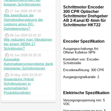
linearen Schrittmotoren
Schrittmotor Encoder
17 Jun 2026 03:47:28
300 CPR Optischer
Wie beeinflusst die
Schrittmotor Drehgeber
Getriebeübersetzung die
AB 2-Kanal ID 4mm für
Leistung eines DC-
Schrittmotor HKT22
Getriebemotors?
09 Jun 2026 03:42:32
Wie reduziert man Vibrationen
Encoder Spezifikation
bei einem NEMA 17
Schrittmotor?
Ausgangsschaltungs Art:
Offener Kollektor NPN
02 Jun 2026 03:35:10
Kompakte
Kontrolliert von: Encoder-
Schnittstelle
Automatisierungssysteme dank
integrierter Schrittmotoren
Encoderauflösung: 300 CPR
25 May 2026 03:25:07
Ausgangssignalkanäle: 2
Anwendung Hybrid
Schrittmotoren in
automatisierten
Produktionslinien
Elektrische Spezifikation
Versorgungsspannung min: 5
VDC
Versorgungsspannung max: 5