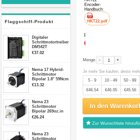
Encoder-
Handbuch:
HKT22.pdf
Flaggschiff-Produkt
Preis:
Digitaler
€48.99
Schrittmotortreiber
DM542T
Schrittmotor
€37.02
Treiber 1.0-4.2A 20-
-
+
Menge:
50VDC für Nema
17, 23, 24
Nema 17 Hybrid-
Schrittmotor
Je mehr Sie kaufen, desto mehr
Schrittmotor
Bipolar 1.8° 59Ncm
5 - 9
10 - 49
50 - 99
2A 4 Drähte mit 1m
€13.32
Kabel & Stecker
€46.54
€46.05
€45.56
für 3D
Drucker/CNC
Nema 23
In den Warenkor
Schrittmotor
Bipolar 269oz.in
2,8A 57x57x76mm
€26.24
4-Draht-
Zur Wunschliste hinzuf
Schrittmotor
23HS30-2804S
Nema 23
Schrittmotor