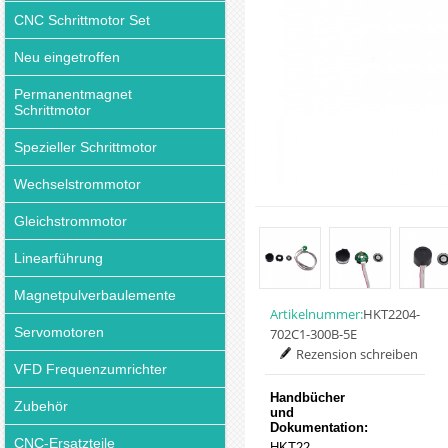
CNC Schrittmotor Set
Neu eingetroffen
Permanentmagnet
Schrittmotor
Spezieller Schrittmotor
Wechselstrommotor
Gleichstrommotor
Linearführung
Magnetpulverbaulemente
Artikelnummer:
HKT2204-
Servomotoren
702C1-300B-5E
Rezension schreiben
VFD Frequenzumrichter
Handbücher
Zubehör
und
Dokumentation:
CNC-Ersatzteile
HKT22