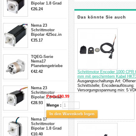
Bipolar 1.8 Grad
1.9Nm 3A 3.36V 4
€26.24
Drähte CNC
Schrittmotor DIY
Das könnte Sie auch
CNC Fräse
Nema 23
interessieren
Schrittmotor
Bipolar 425oz.in
4.2A 57x57x114mm
€35.17
4 Draht Hybrid
Schrittmotor
TQEG-Serie
Nema17
Planetengetriebe
5:1 Spiel 15Arc-
€42.42
Schrittmotor Encoder 1000 CPR O
min für Nema 17
mm mit geschirmtem Kabel HKT
Getriebe
Ausgangsschaltungs Art: Offener 
Schrittmotor
Schnittstelle; Encoderauflösung
Nema 23
Versorgungsspannung min: 5 VD
Schrittmotor
Preis:
€50.99
Bipolar 1,8 Grad
2,83Nm 4 A 2,26V
€28.93
Menge :
CNC Hybrid-
Schrittmotor mit 8
In den Warenkorb legen
Anschlüssen
Nema 17
Schrittmotor
Bipolar 1.8 Grad
8.7Ncm 1A 3.5V 4
€10.40