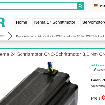
Deu
En
De
Home
Nema 17 Schrittmotor
Servomotor
Fr
Es
tor
Doppelwelle Nema 24 Schrittmotor CNC-Schrittmotor 3,1 Nm CNC Schrittmoto
ema 24 Schrittmotor CNC-Schrittmotor 3,1 Nm CN
Artikeln
Rezen
Handbüch
Vollständ
€
Preis: