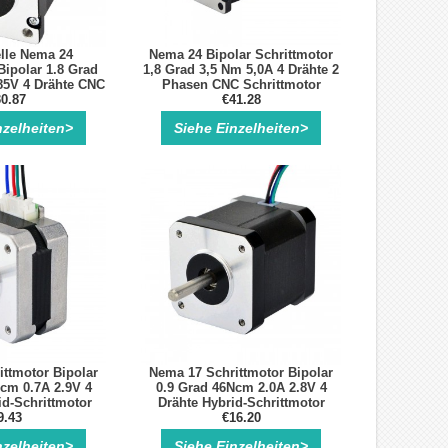
lle Nema 24
Nema 24 Bipolar Schrittmotor
Bipolar 1.8 Grad
1,8 Grad 3,5 Nm 5,0A 4 Drähte 2
85V 4 Drähte CNC
Phasen CNC Schrittmotor
ttmotor
0.87
€41.28
nzelheiten>
Siehe Einzelheiten>
ttmotor Bipolar
Nema 17 Schrittmotor Bipolar
cm 0.7A 2.9V 4
0.9 Grad 46Ncm 2.0A 2.8V 4
d-Schrittmotor
Drähte Hybrid-Schrittmotor
9.43
€16.20
nzelheiten>
Siehe Einzelheiten>