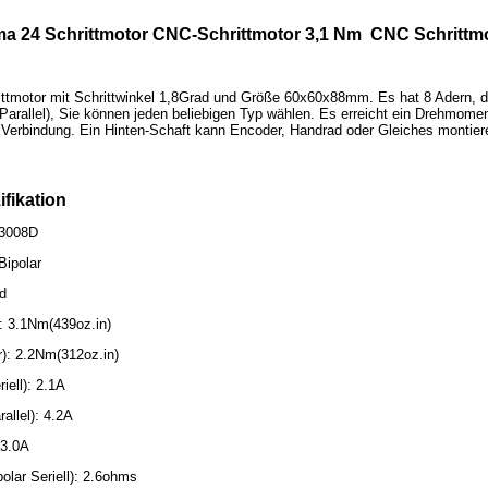
a 24 Schrittmotor CNC-Schrittmotor 3,1 Nm CNC Schrittmo
ttmotor mit Schrittwinkel 1,8Grad und Größe 60x60x88mm. Es hat 8 Adern, di
r (Parallel), Sie können jeden beliebigen Typ wählen. Es erreicht ein Drehmo
r Verbindung. Ein Hinten-Schaft kann Encoder, Handrad oder Gleiches montier
ifikation
-3008D
Bipolar
ad
: 3.1Nm(439oz.in)
): 2.2Nm(312oz.in)
iell): 2.1A
allel): 4.2A
 3.0A
lar Seriell): 2.6ohms