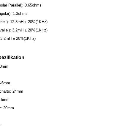
olar Parallel): 0.65ohms
polar): 1.3ohms
Seriell): 12.8mH ± 20%(1KHz)
Parallel): 3.2mH ± 20%(1KHz)
): 3.2mH ± 20%(1KHz)
ezifikation
60mm
 Φ8mm
chafts: 24mm
: 15mm
ge: 20mm
m