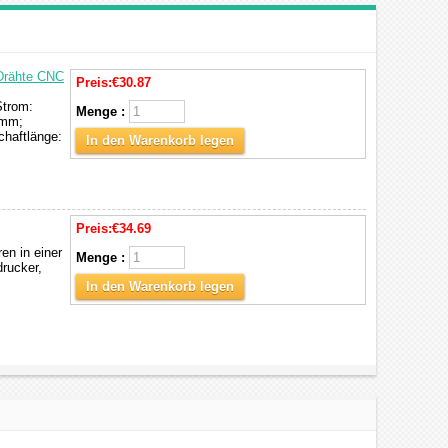
 Drähte CNC
Preis:
€30.87
Strom:
Menge :
8mm;
haftlänge:
In den Warenkorb legen
Preis:
€34.69
en in einer
Menge :
rucker,
In den Warenkorb legen