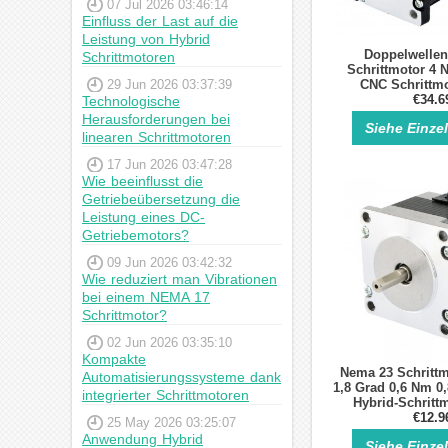
07 Jul 2026 03:46:14
Einfluss der Last auf die
Leistung von Hybrid
Doppelwelle
Schrittmotoren
Schrittmotor 4 
29 Jun 2026 03:37:39
CNC Schrittmo
Anschlü
€34.6
Technologische
Herausforderungen bei
Siehe Einze
linearen Schrittmotoren
17 Jun 2026 03:47:28
Wie beeinflusst die
Getriebeübersetzung die
Leistung eines DC-
Getriebemotors?
09 Jun 2026 03:42:32
Wie reduziert man Vibrationen
bei einem NEMA 17
Schrittmotor?
02 Jun 2026 03:35:10
Kompakte
Nema 23 Schrittm
Automatisierungssysteme dank
1,8 Grad 0,6 Nm 0
integrierter Schrittmotoren
Hybrid-Schrittm
anschlü
€12.9
25 May 2026 03:25:07
Anwendung Hybrid
Siehe Einze