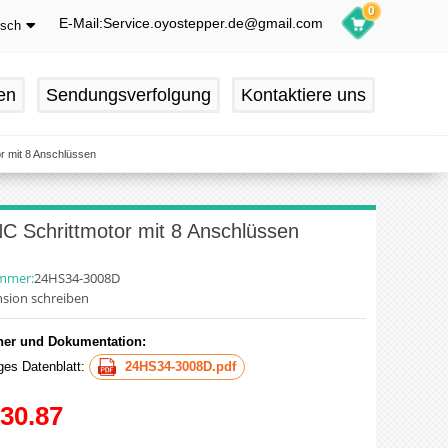
0
E-Mail:Service.oyostepper.de@gmail.com
tsch
glish
utsch
en
Sendungsverfolgung
Kontaktiere uns
ançais
pañol
r mit 8 Anschlüssen
C Schrittmotor mit 8 Anschlüssen
ummer:
24HS34-3008D
sion schreiben
er und Dokumentation:
iges Datenblatt:
24HS34-3008D.pdf
30.87