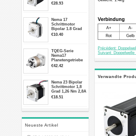
2,83Nm 4 A 2,26V
€28.93
CNC Hybrid-
Schrittmotor mit 8
Anschlüssen
Verbindung
Nema 17
Schrittmotor
A+
A-
Bipolar 1.8 Grad
8.7Ncm 1A 3.5V 4
€10.40
Rot
Gelb
Draden Hybrid-
Schrittmotor
Précédent: Doppelwel
TQEG-Serie
Suivant: Doppelwelle
Nema17
Planetengetriebe
10:1 Spiel 15Arc-
€42.42
min für Nema 17
Getriebe
Verwandte Prod
Schrittmotor
Nema 23 Bipolar
Schrittmotor 1,8
Grad 1,26 Nm 2,8A
2,5V 4 Drähte
€18.51
23hs22-2804s
Hybrid-
Schrittmotor
Neueste Artikel