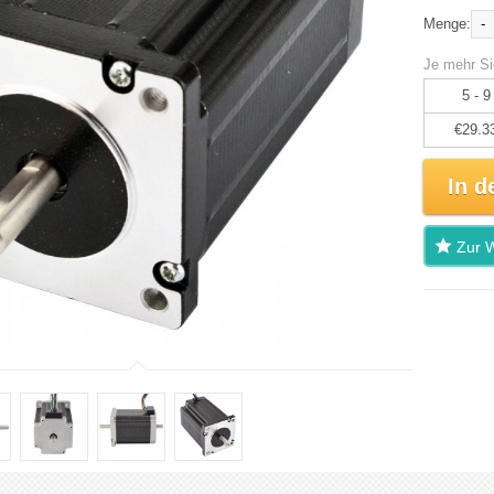
-
Menge:
Je mehr Si
5 - 9
€29.3
In d
Zur W