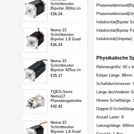
Schrittmotor
Phasenwiderstand(Bip
Bipolar 269oz.in
2,8A 57x57x76mm
Phasenwiderstand(Uni
€26.24
4-Draht-
Schrittmotor
Induktivität(Bipolar 
23HS30-2804S
Nema 23
Induktivität(Bipolar 
Schrittmotor
Induktivität(Unipolar
Bipolar 1.8 Grad
1.9Nm 3A 3.36V 4
€26.24
Drähte CNC
Schrittmotor DIY
CNC Fräse
Physikalische Sp
Nema 23
Schrittmotor
Rahmengröße: 60 x 
Bipolar 425oz.in
4.2A 57x57x114mm
Körper Länge: 88mm
€35.17
4 Draht Hybrid
Schrittmotor
Schaftdurchmesser:
TQEG-Serie
Länge desVorderen S
Nema17
Hintere Schaftlänge
Planetengetriebe
5:1 Spiel 15Arc-
€42.42
Doppel-D-Schnittlän
min für Nema 17
Getriebe
Anzahl Leiter: 8
Schrittmotor
Nema 23
Leitungslänge: 600m
Schrittmotor
Bipolar 1,8 Grad
Gewicht: 1.4kg