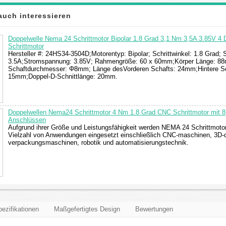
auch interessieren
Doppelwelle Nema 24 Schrittmotor Bipolar 1.8 Grad 3,1 Nm 3,5A 3.85V 4
Schrittmotor
Hersteller #: 24HS34-3504D;Motorentyp: Bipolar; Schrittwinkel: 1.8 Grad; 
3.5A;Stromspannung: 3.85V; Rahmengröße: 60 x 60mm;Körper Länge: 8
Schaftdurchmesser: Φ8mm; Länge desVorderen Schafts: 24mm;Hintere Sc
15mm;Doppel-D-Schnittlänge: 20mm.
Doppelwellen Nema24 Schrittmotor 4 Nm 1.8 Grad CNC Schrittmotor mit 8
Anschlüssen
Aufgrund ihrer Größe und Leistungsfähigkeit werden NEMA 24 Schrittmotor
Vielzahl von Anwendungen eingesetzt einschließlich CNC-maschinen, 3D-d
verpackungsmaschinen, robotik und automatisierungstechnik.
ezifikationen
Maßgefertigtes Design
Bewertungen