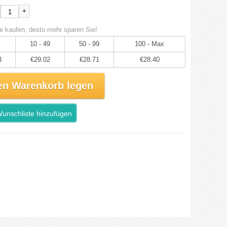
+
e kaufen, desto mehr sparen Sie!
10 - 49
50 - 99
100 - Max
3
€29.02
€28.71
€28.40
en Warenkorb legen
unschliste hinzufügen