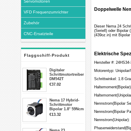
Servomotoren
Doppelwelle Nem
VFD Frequenzumrichter
Zubehör
Dieser Nema 24 Schri
(Seriell) oder Bipola
CNC-Ersatzteile
(439oz.in) mit Bipola
Elektrische Spez
Flaggschiff-Produkt
Hersteller #: 24HS34
Digitaler
Motorentyp: Unipolar/
Schrittmotortreiber
DM542T
Schrittwinkel: 1.8 Gr
Schrittmotor
€37.02
Haltemoment(Bipolar)
Treiber 1.0-4.2A 20-
50VDC für Nema
Haltemoment(Unipolar
17, 23, 24
Nema 17 Hybrid-
Schrittmotor
Nennstrom(Bipolar Ser
Schrittmotor
Bipolar 1.8° 59Ncm
Nennstrom(Bipolar Par
2A 4 Drähte mit 1m
€13.32
Kabel & Stecker
Nennstrom(Unipolar):
für 3D
Drucker/CNC
Phasenwiderstand(Bipo
Nema 23