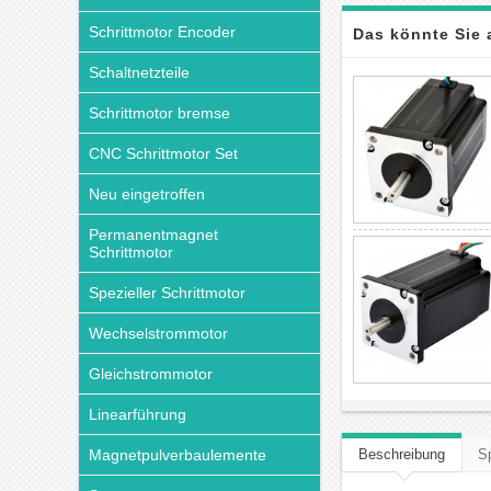
Schrittmotor Encoder
Das könnte Sie 
Schaltnetzteile
Schrittmotor bremse
CNC Schrittmotor Set
Neu eingetroffen
Permanentmagnet
Schrittmotor
Spezieller Schrittmotor
Wechselstrommotor
Gleichstrommotor
Linearführung
Magnetpulverbaulemente
Beschreibung
Sp