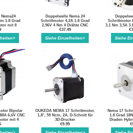
n Nema24
Doppelwelle Nema 24
Doppelwe
Nm 1.8 Grad
Schrittmotor 4,2A 1.8 Grad
Schrittmotor 
tor mit 8
2.96V 4 Nm 4 Drähte CNC
3,1 Nm 3,5A 3.
ssen
9
Schrittmotor
€37.49
Schri
€3
lheiten>
Siehe Einzelheiten>
Siehe Ei
otor Bipolar
OUKEDA NEMA 17 Schrittmotor,
Nema 17 Schri
,88A 6,6V CNC
1,8°, 59 Ncm, 2A, D-Schnitt für
1.8 Grad 18N
otor mit 4
3D-Drucker
Draden Hybri
ssen
6
€9.99
€
lheiten>
Siehe Einzelheiten>
Siehe Ei