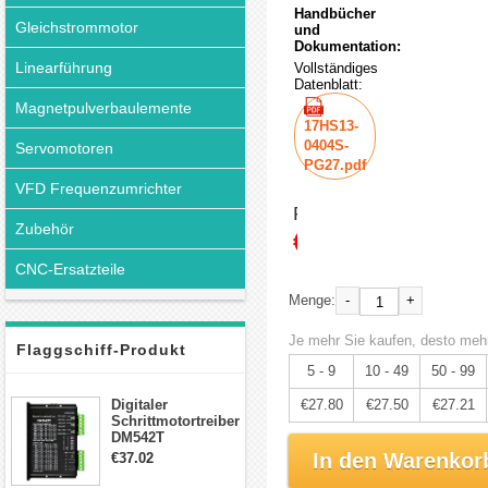
Handbücher
Gleichstrommotor
und
Dokumentation:
Linearführung
Vollständiges
Datenblatt:
Magnetpulverbaulemente
17HS13-
0404S-
Servomotoren
PG27.pdf
VFD Frequenzumrichter
Preis:
Zubehör
€29.26
CNC-Ersatzteile
-
+
Menge:
Je mehr Sie kaufen, desto mehr
Flaggschiff-Produkt
5 - 9
10 - 49
50 - 99
Digitaler
€27.80
€27.50
€27.21
Schrittmotortreiber
DM542T
Schrittmotor
In den Warenkor
€37.02
Treiber 1.0-4.2A 20-
50VDC für Nema