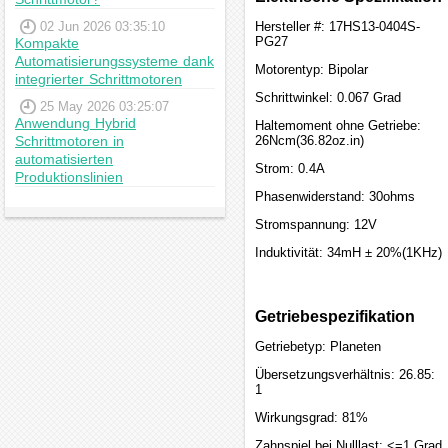
02 Jun 2026 03:35:10
Hersteller #: 17HS13-0404S-
PG27
Kompakte
Automatisierungssysteme dank
Motorentyp: Bipolar
integrierter Schrittmotoren
Schrittwinkel: 0.067 Grad
25 May 2026 03:25:07
Anwendung Hybrid
Haltemoment ohne Getriebe:
Schrittmotoren in
26Ncm(36.82oz.in)
automatisierten
Strom: 0.4A
Produktionslinien
Phasenwiderstand: 30ohms
Stromspannung: 12V
Induktivität: 34mH ± 20%(1KHz)
Getriebespezifikation
Getriebetyp: Planeten
Übersetzungsverhältnis: 26.85:
1
Wirkungsgrad: 81%
Zahnspiel bei Nulllast: <=1 Grad