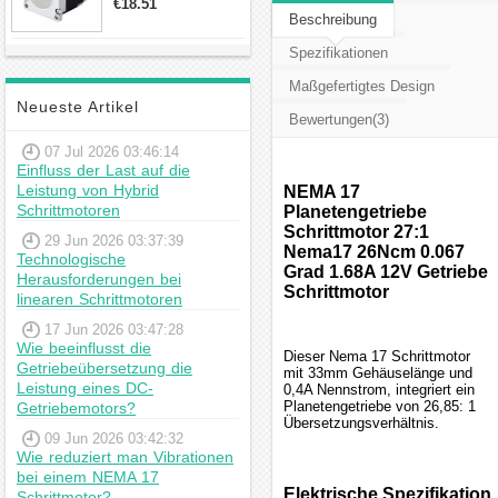
€18.51
23hs22-2804s
Beschreibung
Hybrid-
Schrittmotor
Spezifikationen
Maßgefertigtes Design
Neueste Artikel
Bewertungen(3)
07 Jul 2026 03:46:14
Einfluss der Last auf die
Leistung von Hybrid
NEMA 17
Schrittmotoren
Planetengetriebe
Schrittmotor 27:1
29 Jun 2026 03:37:39
Nema17 26Ncm 0.067
Technologische
Grad 1.68A 12V Getriebe
Herausforderungen bei
Schrittmotor
linearen Schrittmotoren
17 Jun 2026 03:47:28
Wie beeinflusst die
Dieser Nema 17 Schrittmotor
Getriebeübersetzung die
mit 33mm Gehäuselänge und
Leistung eines DC-
0,4A Nennstrom, integriert ein
Planetengetriebe von 26,85: 1
Getriebemotors?
Übersetzungsverhältnis.
09 Jun 2026 03:42:32
Wie reduziert man Vibrationen
bei einem NEMA 17
Elektrische Spezifikation
Schrittmotor?