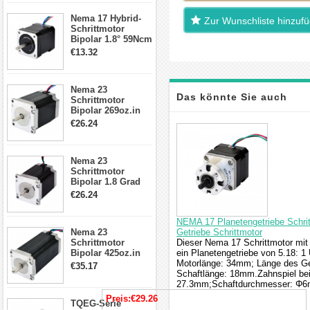
17, 23, 24
Nema 17 Hybrid-
Schrittmotor
Zur Wunschliste hinzuf
Schrittmotor
Bipolar 1.8° 59Ncm
2A 4 Drähte mit 1m
€13.32
Kabel & Stecker
für 3D
Drucker/CNC
Nema 23
Das könnte Sie auch
Schrittmotor
Bipolar 269oz.in
2,8A 57x57x76mm
€26.24
interessieren
4-Draht-
Schrittmotor
23HS30-2804S
Nema 23
Schrittmotor
Bipolar 1.8 Grad
1.9Nm 3A 3.36V 4
€26.24
Drähte CNC
Schrittmotor DIY
NEMA 17 Planetengetriebe Schri
CNC Fräse
Nema 23
Getriebe Schrittmotor
Schrittmotor
Dieser Nema 17 Schrittmotor mit
Bipolar 425oz.in
ein Planetengetriebe von 5.18: 
4.2A 57x57x114mm
Motorlänge: 34mm; Länge des G
€35.17
4 Draht Hybrid
Schaftlänge: 18mm.Zahnspiel bei
Schrittmotor
27.3mm;Schaftdurchmesser: Φ
Preis:
€29.26
TQEG-Serie