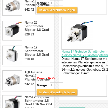
Nema17
Menge :
Planetengetriebe
5:1 Spiel 15Arc-
€42.42
In den Warenkorb legen
min für Nema 17
Getriebe
Schrittmotor
Nema 23
Schrittmotor
Bipolar 1,8 Grad
2,83Nm 4 A 2,26V
€28.93
CNC Hybrid-
Schrittmotor mit 8
Anschlüssen
Nema 17
Schrittmotor
Nema 17 Getriebe Schrittmotor m
Bipolar 1.8 Grad
Kleines Nema17 Planetengetriebe
8.7Ncm 1A 3.5V 4
Dieser Nema 17-Schrittmotor mit
€10.40
Draden Hybrid-
integriertes Planetengetriebe m
Schrittmotor
Übersetzungsverhältnis von 5,1
34mm;Länge des Getriebes: 27
TQEG-Serie
Schnittlänge: 12mm.
Nema17
Preis:
€34.25
Planetengetriebe
10:1 Spiel 15Arc-
€42.42
Menge :
min für Nema 17
Getriebe
In den Warenkorb legen
Schrittmotor
Nema 23 Bipolar
Schrittmotor 1,8
Grad 1,26 Nm 2,8A
2,5V 4 Drähte