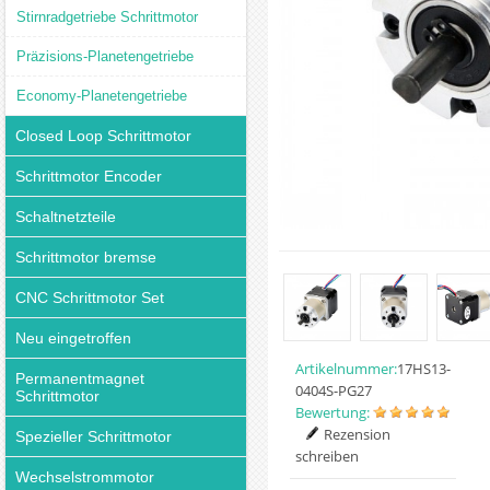
Stirnradgetriebe Schrittmotor
Präzisions-Planetengetriebe
Economy-Planetengetriebe
Closed Loop Schrittmotor
Schrittmotor Encoder
Schaltnetzteile
Schrittmotor bremse
CNC Schrittmotor Set
Neu eingetroffen
Artikelnummer:
17HS13-
Permanentmagnet
0404S-PG27
Schrittmotor
Bewertung:
Rezension
Spezieller Schrittmotor
schreiben
Wechselstrommotor