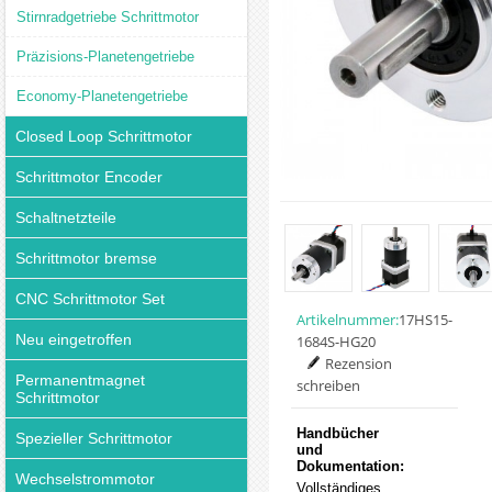
Stirnradgetriebe Schrittmotor
Präzisions-Planetengetriebe
Economy-Planetengetriebe
Closed Loop Schrittmotor
Schrittmotor Encoder
Schaltnetzteile
Schrittmotor bremse
CNC Schrittmotor Set
Artikelnummer:
17HS15-
Neu eingetroffen
1684S-HG20
Rezension
Permanentmagnet
schreiben
Schrittmotor
Handbücher
Spezieller Schrittmotor
und
Dokumentation:
Wechselstrommotor
Vollständiges