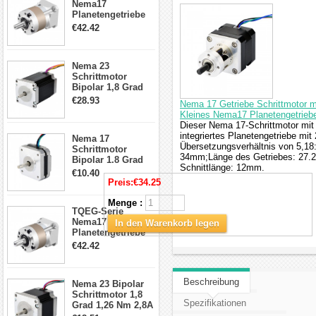
Nema17
Planetengetriebe
5:1 Spiel 15Arc-
€42.42
min für Nema 17
Getriebe
Schrittmotor
Nema 23
Schrittmotor
Bipolar 1,8 Grad
2,83Nm 4 A 2,26V
€28.93
Nema 17 Getriebe Schrittmotor m
CNC Hybrid-
Kleines Nema17 Planetengetriebe
Schrittmotor mit 8
Dieser Nema 17-Schrittmotor mit
Anschlüssen
integriertes Planetengetriebe m
Nema 17
Übersetzungsverhältnis von 5,1
Schrittmotor
34mm;Länge des Getriebes: 27
Bipolar 1.8 Grad
Schnittlänge: 12mm.
8.7Ncm 1A 3.5V 4
€10.40
Draden Hybrid-
Preis:
€34.25
Schrittmotor
Menge :
TQEG-Serie
Nema17
In den Warenkorb legen
Planetengetriebe
10:1 Spiel 15Arc-
€42.42
min für Nema 17
Getriebe
Schrittmotor
Beschreibung
Nema 23 Bipolar
Schrittmotor 1,8
Spezifikationen
Grad 1,26 Nm 2,8A
2,5V 4 Drähte