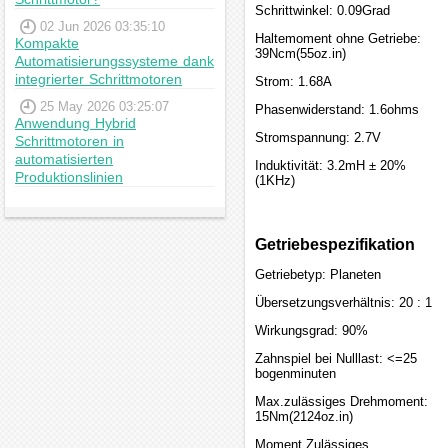
Schrittwinkel: 0.09Grad
02 Jun 2026 03:35:10
Haltemoment ohne Getriebe:
Kompakte
39Ncm(55oz.in)
Automatisierungssysteme dank
integrierter Schrittmotoren
Strom: 1.68A
25 May 2026 03:25:07
Phasenwiderstand: 1.6ohms
Anwendung Hybrid
Stromspannung: 2.7V
Schrittmotoren in
automatisierten
Induktivität: 3.2mH ± 20%
Produktionslinien
(1KHz)
Getriebespezifikation
Getriebetyp: Planeten
Übersetzungsverhältnis: 20 : 1
Wirkungsgrad: 90%
Zahnspiel bei Nulllast: <=25
bogenminuten
Max.zulässiges Drehmoment:
15Nm(2124oz.in)
Moment Zulässiges