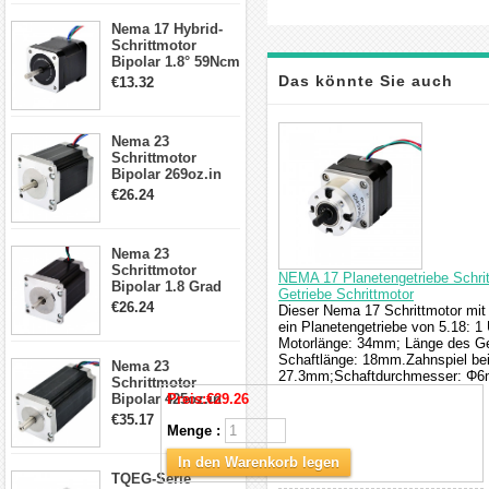
17, 23, 24
Nema 17 Hybrid-
Schrittmotor
Schrittmotor
Bipolar 1.8° 59Ncm
2A 4 Drähte mit 1m
Das könnte Sie auch
€13.32
Kabel & Stecker
für 3D
interessieren
Drucker/CNC
Nema 23
Schrittmotor
Bipolar 269oz.in
2,8A 57x57x76mm
€26.24
4-Draht-
Schrittmotor
23HS30-2804S
Nema 23
Schrittmotor
NEMA 17 Planetengetriebe Schri
Bipolar 1.8 Grad
Getriebe Schrittmotor
1.9Nm 3A 3.36V 4
€26.24
Dieser Nema 17 Schrittmotor mit
Drähte CNC
ein Planetengetriebe von 5.18: 
Schrittmotor DIY
Motorlänge: 34mm; Länge des G
CNC Fräse
Schaftlänge: 18mm.Zahnspiel bei
Nema 23
27.3mm;Schaftdurchmesser: Φ
Schrittmotor
Bipolar 425oz.in
Preis:
€29.26
4.2A 57x57x114mm
€35.17
Menge :
4 Draht Hybrid
Schrittmotor
In den Warenkorb legen
TQEG-Serie