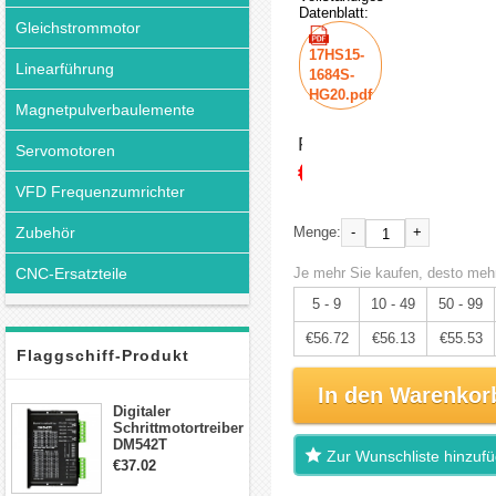
Datenblatt:
Gleichstrommotor
17HS15-
Linearführung
1684S-
HG20.pdf
Magnetpulverbaulemente
Preis:
Servomotoren
€59.71
VFD Frequenzumrichter
Zubehör
-
+
Menge:
CNC-Ersatzteile
Je mehr Sie kaufen, desto mehr
5 - 9
10 - 49
50 - 99
€56.72
€56.13
€55.53
Flaggschiff-Produkt
In den Warenkor
Digitaler
Schrittmotortreiber
DM542T
Zur Wunschliste hinzuf
Schrittmotor
€37.02
Treiber 1.0-4.2A 20-
50VDC für Nema