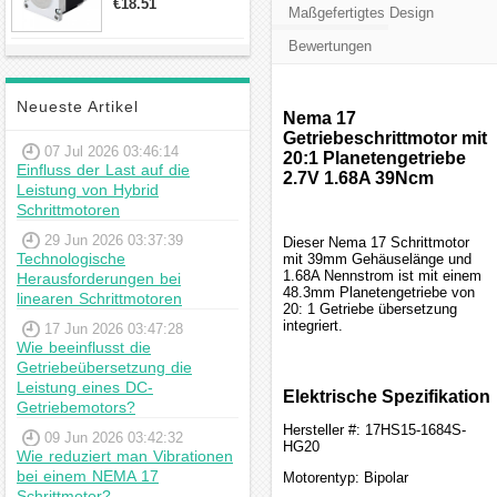
€18.51
Maßgefertigtes Design
23hs22-2804s
Hybrid-
Bewertungen
Schrittmotor
Neueste Artikel
Nema 17
Getriebeschrittmotor mit
07 Jul 2026 03:46:14
20:1 Planetengetriebe
Einfluss der Last auf die
2.7V 1.68A 39Ncm
Leistung von Hybrid
Schrittmotoren
29 Jun 2026 03:37:39
Dieser Nema 17 Schrittmotor
Technologische
mit 39mm Gehäuselänge und
1.68A Nennstrom ist mit einem
Herausforderungen bei
48.3mm Planetengetriebe von
linearen Schrittmotoren
20: 1 Getriebe übersetzung
integriert.
17 Jun 2026 03:47:28
Wie beeinflusst die
Getriebeübersetzung die
Leistung eines DC-
Elektrische Spezifikation
Getriebemotors?
Hersteller #: 17HS15-1684S-
09 Jun 2026 03:42:32
HG20
Wie reduziert man Vibrationen
bei einem NEMA 17
Motorentyp: Bipolar
Schrittmotor?