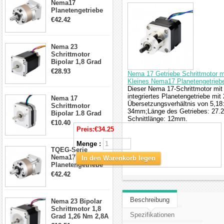
Nema17
Planetengetriebe
5:1 Spiel 15Arc-
€42.42
min für Nema 17
Getriebe
Schrittmotor
Nema 23
Schrittmotor
Bipolar 1,8 Grad
2,83Nm 4 A 2,26V
€28.93
Nema 17 Getriebe Schrittmotor m
CNC Hybrid-
Kleines Nema17 Planetengetriebe
Schrittmotor mit 8
Dieser Nema 17-Schrittmotor mit
Anschlüssen
integriertes Planetengetriebe m
Nema 17
Übersetzungsverhältnis von 5,1
Schrittmotor
34mm;Länge des Getriebes: 27
Bipolar 1.8 Grad
Schnittlänge: 12mm.
8.7Ncm 1A 3.5V 4
€10.40
Draden Hybrid-
Preis:
€34.25
Schrittmotor
Menge :
TQEG-Serie
Nema17
In den Warenkorb legen
Planetengetriebe
10:1 Spiel 15Arc-
€42.42
min für Nema 17
Getriebe
Schrittmotor
Beschreibung
Nema 23 Bipolar
Schrittmotor 1,8
Spezifikationen
Grad 1,26 Nm 2,8A
2,5V 4 Drähte