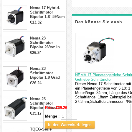
17, 23, 24
Nema 17 Hybrid-
Schrittmotor
Schrittmotor
Bipolar 1.8° 59Ncm
2A 4 Drähte mit 1m
Das könnte Sie auch
€13.32
Kabel & Stecker
für 3D
interessieren
Drucker/CNC
Nema 23
Schrittmotor
Bipolar 269oz.in
2,8A 57x57x76mm
€26.24
4-Draht-
Schrittmotor
23HS30-2804S
Nema 23
Schrittmotor
NEMA 17 Planetengetriebe Schri
Bipolar 1.8 Grad
Getriebe Schrittmotor
1.9Nm 3A 3.36V 4
€26.24
Dieser Nema 17 Schrittmotor mit
Drähte CNC
ein Planetengetriebe von 5.18: 
Schrittmotor DIY
Motorlänge: 34mm; Länge des G
CNC Fräse
Schaftlänge: 18mm.Zahnspiel bei
Nema 23
27.3mm;Schaftdurchmesser: Φ
Schrittmotor
Bipolar 425oz.in
Preis:
€29.26
4.2A 57x57x114mm
€35.17
Menge :
4 Draht Hybrid
Schrittmotor
In den Warenkorb legen
TQEG-Serie