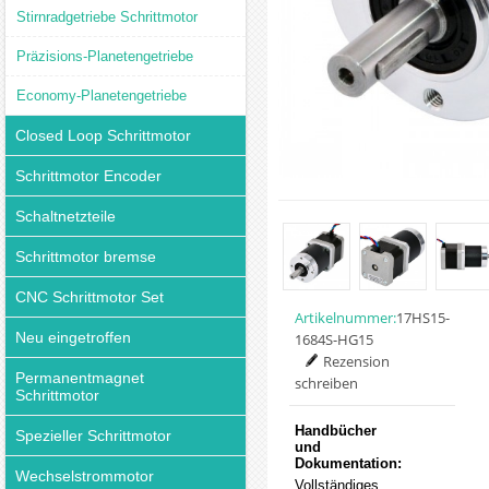
Stirnradgetriebe Schrittmotor
Präzisions-Planetengetriebe
Economy-Planetengetriebe
Closed Loop Schrittmotor
Schrittmotor Encoder
Schaltnetzteile
Schrittmotor bremse
CNC Schrittmotor Set
Artikelnummer:
17HS15-
Neu eingetroffen
1684S-HG15
Rezension
Permanentmagnet
schreiben
Schrittmotor
Handbücher
Spezieller Schrittmotor
und
Dokumentation:
Wechselstrommotor
Vollständiges