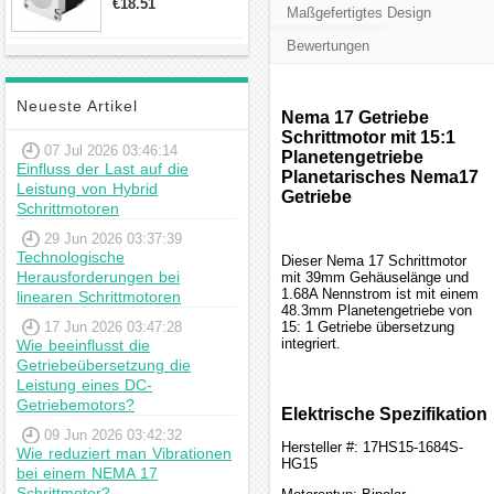
€18.51
Maßgefertigtes Design
23hs22-2804s
Hybrid-
Bewertungen
Schrittmotor
Neueste Artikel
Nema 17 Getriebe
Schrittmotor mit 15:1
07 Jul 2026 03:46:14
Planetengetriebe
Einfluss der Last auf die
Planetarisches Nema17
Leistung von Hybrid
Getriebe
Schrittmotoren
29 Jun 2026 03:37:39
Technologische
Dieser Nema 17 Schrittmotor
Herausforderungen bei
mit 39mm Gehäuselänge und
1.68A Nennstrom ist mit einem
linearen Schrittmotoren
48.3mm Planetengetriebe von
17 Jun 2026 03:47:28
15: 1 Getriebe übersetzung
integriert.
Wie beeinflusst die
Getriebeübersetzung die
Leistung eines DC-
Getriebemotors?
Elektrische Spezifikation
09 Jun 2026 03:42:32
Hersteller #: 17HS15-1684S-
Wie reduziert man Vibrationen
HG15
bei einem NEMA 17
Schrittmotor?