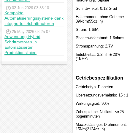
Motorentyp: Bipolar
02 Jun 2026 03:35:10
Schrittwinkel: 0.12 Grad
Kompakte
Haltemoment ohne Getriebe:
Automatisierungssysteme dank
39Ncm(55oz.in)
integrierter Schrittmotoren
Strom: 1.68A
25 May 2026 03:25:07
Anwendung Hybrid
Phasenwiderstand: 1.6ohms
Schrittmotoren in
Stromspannung: 2.7V
automatisierten
Produktionslinien
Induktivität: 3.2mH ± 20%
(1KHz)
Getriebespezifikation
Getriebetyp: Planeten
Übersetzungsverhältnis: 15 : 1
Wirkungsgrad: 90%
Zahnspiel bei Nulllast: <=25
bogenminuten
Max.zulässiges Drehmoment:
15Nm(2124oz.in)