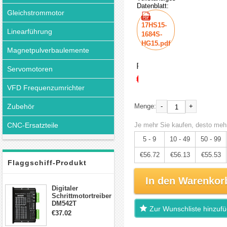
Datenblatt:
Gleichstrommotor
17HS15-
Linearführung
1684S-
HG15.pdf
Magnetpulverbaulemente
Preis:
Servomotoren
€59.71
VFD Frequenzumrichter
Zubehör
-
+
Menge:
CNC-Ersatzteile
Je mehr Sie kaufen, desto mehr
5 - 9
10 - 49
50 - 99
€56.72
€56.13
€55.53
Flaggschiff-Produkt
In den Warenkor
Digitaler
Schrittmotortreiber
DM542T
Zur Wunschliste hinzuf
Schrittmotor
€37.02
Treiber 1.0-4.2A 20-
50VDC für Nema