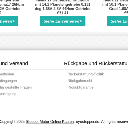
engetriebe
Nema 17 Getriebeschrittmotor
Nema 17 Getri
 Nema17 26Ncm
mit 14:1 Planetengetriebe 0.131
mit 50:1 Plane
12V Getriebe
deg 1.68A 2.8V 44Ncm Getriebe
Grad 1.68
otor
6
Schrittmotor
€31.41
Getriebe 
€5
lheiten>
Siehe Einzelheiten>
Siehe Ei
und Versand
Rückgabe und Rückerstatt
methoden
Rückerstattung-Politik
dingungen
Rückgaberecht
ig gestellte Fragen
Produktgarantie
erfolgung
Copyright 2025
Stepper Motor Online Kaufen
, oyostepper.de. All rights reserv