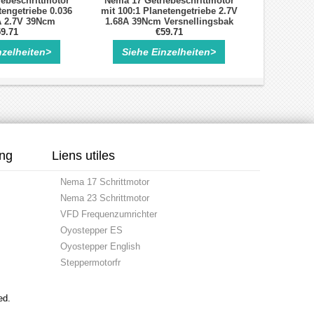
ebeschrittmotor
Nema 17 Getriebeschrittmotor
tengetriebe 0.036
mit 100:1 Planetengetriebe 2.7V
A 2.7V 39Ncm
1.68A 39Ncm Versnellingsbak
Schrittmotor
9.71
met Hoge Precisie
€59.71
nzelheiten>
Siehe Einzelheiten>
ung
Liens utiles
Nema 17 Schrittmotor
Nema 23 Schrittmotor
VFD Frequenzumrichter
Oyostepper ES
Oyostepper English
Steppermotorfr
ed.