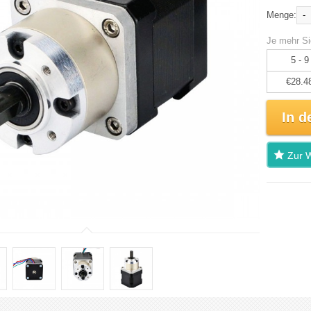
-
Menge:
Je mehr Si
5 - 9
€28.4
In d
Zur W