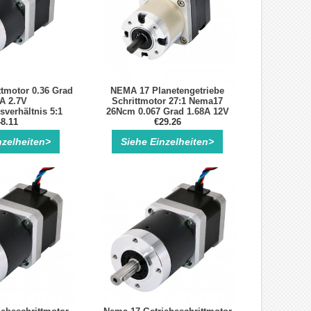
tmotor 0.36 Grad
NEMA 17 Planetengetriebe
A 2.7V
Schrittmotor 27:1 Nema17
verhältnis 5:1
26Ncm 0.067 Grad 1.68A 12V
ngetriebe
8.11
Getriebe Schrittmotor
€29.26
nzelheiten>
Siehe Einzelheiten>