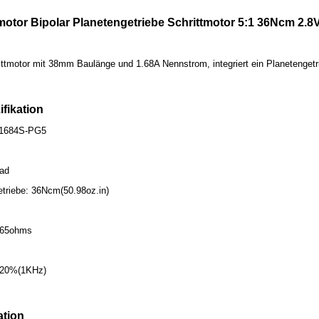
otor Bipolar Planetengetriebe Schrittmotor 5:1 36Ncm 2.8V
ttmotor mit 38mm Baulänge und 1.68A Nennstrom, integriert ein Planetengetr
ifikation
5-1684S-PG5
rad
triebe: 36Ncm(50.98oz.in)
.65ohms
± 20%(1KHz)
ation