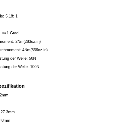
s: 5.18: 1
t: <=1 Grad
moment: 2Nm(283oz.in)
rehmoment: 4Nm(566oz.in)
stung der Welle: 50N
astung der Welle: 100N
ezifikation
42mm
: 27.3mm
 Φ8mm