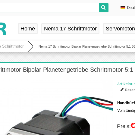
Deu
En
De
Home
Nema 17 Schrittmotor
Servomotor
Fr
Es
 Schrittmotor
Nema 17 Schrittmotor Bipolar Planetengetriebe Schrittmotor 5:1 
ttmotor Bipolar Planetengetriebe Schrittmotor 5:
Artikeln
Rezen
Handbüch
Vollständ
€
Preis: