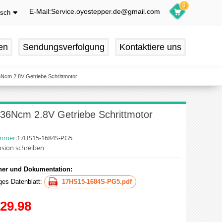
0
E-Mail:Service.oyostepper.de@gmail.com
tsch
glish
utsch
en
Sendungsverfolgung
Kontaktiere uns
ançais
pañol
36Ncm 2.8V Getriebe Schrittmotor
1 36Ncm 2.8V Getriebe Schrittmotor
ummer:
17HS15-1684S-PG5
sion schreiben
er und Dokumentation:
iges Datenblatt:
17HS15-1684S-PG5.pdf
29.98