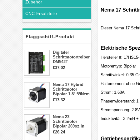
Zubehör
Nema 17 Schrittm
CNC-Ersatzteile
Dieser Nema 17 Schri
Flaggschiff-Produkt
Elektrische Spez
Digitaler
Schrittmotortreiber
Hersteller #: 17HS1
DM542T
Motorentyp: Bipolar
Schrittmotor
€37.02
Treiber 1.0-4.2A 20-
Schrittwinkel: 0.35 G
50VDC für Nema
17, 23, 24
Haltemoment ohne Ge
Nema 17 Hybrid-
Schrittmotor
Schrittmotor
Strom: 1.68A
Bipolar 1.8° 59Ncm
2A 4 Drähte mit 1m
€13.32
Phasenwiderstand: 1
Kabel & Stecker
für 3D
Stromspannung: 2.8V
Drucker/CNC
Nema 23
Induktivität: 3.2mH 
Schrittmotor
Bipolar 269oz.in
2,8A 57x57x76mm
€26.24
4-Draht-
Getriebespezifik