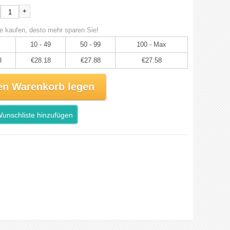
+
e kaufen, desto mehr sparen Sie!
10 - 49
50 - 99
100 - Max
8
€28.18
€27.88
€27.58
en Warenkorb legen
unschliste hinzufügen