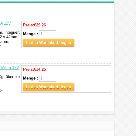
4A 12V
Preis:
€29.26
 integriert
Menge :
42 x 42mm;
Φ6mm;
In den Warenkorb legen
:
A 26Ncm 12V
Preis:
€34.25
gt über ein
Menge :
:
In den Warenkorb legen
D-