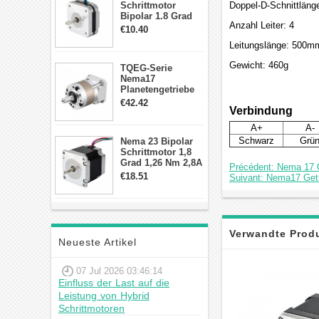
Schrittmotor
Doppel-D-Schnittlän
Bipolar 1.8 Grad
Anzahl Leiter: 4
8.7Ncm 1A 3.5V 4
€10.40
Draden Hybrid-
Leitungslänge: 500m
Schrittmotor
Gewicht: 460g
TQEG-Serie
Nema17
Planetengetriebe
10:1 Spiel 15Arc-
€42.42
Verbindung
min für Nema 17
Getriebe
A+
A-
Schrittmotor
Schwarz
Grü
Nema 23 Bipolar
Schrittmotor 1,8
Grad 1,26 Nm 2,8A
Précédent: Nema 17 G
2,5V 4 Drähte
€18.51
Suivant: Nema17 Getr
23hs22-2804s
Hybrid-
Schrittmotor
Verwandte Prod
Neueste Artikel
07 Jul 2026 03:46:14
Einfluss der Last auf die
Leistung von Hybrid
Schrittmotoren