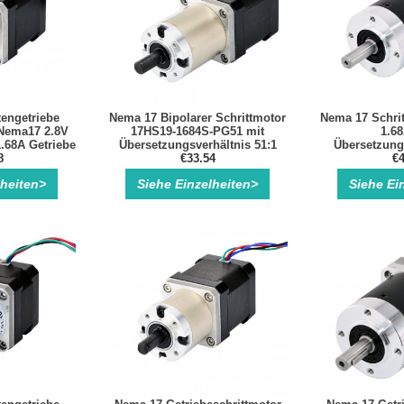
engetriebe
Nema 17 Bipolarer Schrittmotor
Nema 17 Schrit
 Nema17 2.8V
17HS19-1684S-PG51 mit
1.68
.68A Getriebe
Übersetzungsverhältnis 51:1
Übersetzungs
otor
8
Planetengetriebe
€33.54
Planete
€4
lheiten>
Siehe Einzelheiten>
Siehe Ei