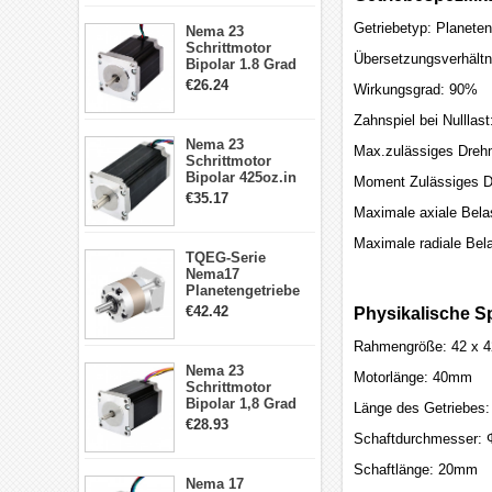
Schrittmotor
23HS30-2804S
Getriebetyp: Planeten
Nema 23
Schrittmotor
Übersetzungsverhältni
Bipolar 1.8 Grad
1.9Nm 3A 3.36V 4
€26.24
Wirkungsgrad: 90%
Drähte CNC
Schrittmotor DIY
Zahnspiel bei Nulllas
CNC Fräse
Nema 23
Max.zulässiges Dreh
Schrittmotor
Bipolar 425oz.in
Moment Zulässiges D
4.2A 57x57x114mm
€35.17
4 Draht Hybrid
Maximale axiale Bela
Schrittmotor
Maximale radiale Bel
TQEG-Serie
Nema17
Planetengetriebe
5:1 Spiel 15Arc-
€42.42
Physikalische Sp
min für Nema 17
Getriebe
Rahmengröße: 42 x 
Schrittmotor
Nema 23
Motorlänge: 40mm
Schrittmotor
Bipolar 1,8 Grad
Länge des Getriebes
2,83Nm 4 A 2,26V
€28.93
CNC Hybrid-
Schaftdurchmesser:
Schrittmotor mit 8
Anschlüssen
Schaftlänge: 20mm
Nema 17