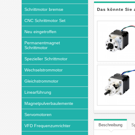
Schrittmotor bremse
Das könnte Sie 
CNC Schrittmotor Set
Neu eingetroffen
Permanentmagnet
Schrittmotor
Spezieller Schrittmotor
Wechselstrommotor
Gleichstrommotor
Linearführung
Magnetpulverbaulemente
Servomotoren
Beschreibung
Sp
VFD Frequenzumrichter