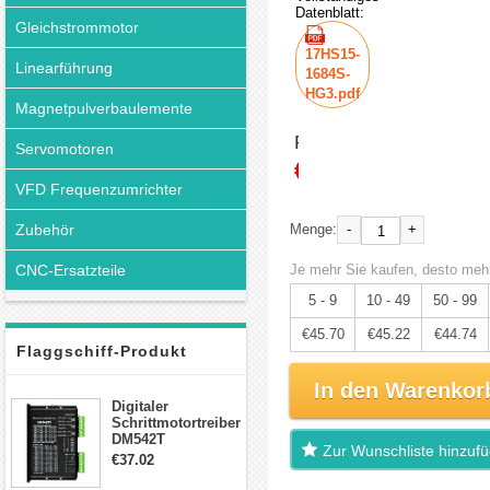
Datenblatt:
Gleichstrommotor
17HS15-
Linearführung
1684S-
HG3.pdf
Magnetpulverbaulemente
Preis:
Servomotoren
€48.11
VFD Frequenzumrichter
Zubehör
-
+
Menge:
CNC-Ersatzteile
Je mehr Sie kaufen, desto mehr
5 - 9
10 - 49
50 - 99
€45.70
€45.22
€44.74
Flaggschiff-Produkt
In den Warenkor
Digitaler
Schrittmotortreiber
DM542T
Zur Wunschliste hinzuf
Schrittmotor
€37.02
Treiber 1.0-4.2A 20-
50VDC für Nema