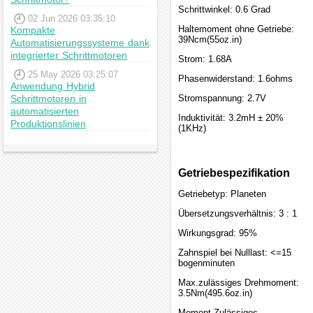
Schrittwinkel: 0.6 Grad
02 Jun 2026 03:35:10
Haltemoment ohne Getriebe:
Kompakte
39Ncm(55oz.in)
Automatisierungssysteme dank
integrierter Schrittmotoren
Strom: 1.68A
25 May 2026 03:25:07
Phasenwiderstand: 1.6ohms
Anwendung Hybrid
Schrittmotoren in
Stromspannung: 2.7V
automatisierten
Induktivität: 3.2mH ± 20%
Produktionslinien
(1KHz)
Getriebespezifikation
Getriebetyp: Planeten
Übersetzungsverhältnis: 3 : 1
Wirkungsgrad: 95%
Zahnspiel bei Nulllast: <=15
bogenminuten
Max.zulässiges Drehmoment:
3.5Nm(495.6oz.in)
Moment Zulässiges