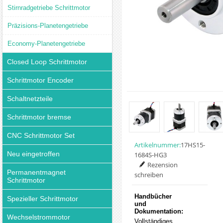
Stirnradgetriebe Schrittmotor
Präzisions-Planetengetriebe
Economy-Planetengetriebe
Closed Loop Schrittmotor
Schrittmotor Encoder
Schaltnetzteile
Schrittmotor bremse
CNC Schrittmotor Set
Artikelnummer:
17HS15-
Neu eingetroffen
1684S-HG3
Rezension
Permanentmagnet
schreiben
Schrittmotor
Handbücher
Spezieller Schrittmotor
und
Dokumentation:
Wechselstrommotor
Vollständiges