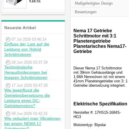
€18.51
Maßgefertigtes Design
23hs22-2804s
Hybrid-
Bewertungen
Schrittmotor
Neueste Artikel
Nema 17 Getriebe
Schrittmotor mit 3:1
07 Jul 2026 03:46:14
Planetengetriebe
Einfluss der Last auf die
Planetarisches Nema17-
Leistung von Hybrid
Getriebe
Schrittmotoren
29 Jun 2026 03:37:39
Technologische
Dieser Nema 17 Schrittmotor
Herausforderungen bei
mit 39mm Gehäuselänge und
1,68A Nennstrom ist mit einem
linearen Schrittmotoren
41mm Planetengetriebe von 3: 1
17 Jun 2026 03:47:28
Getriebe übersetzung integriert.
Wie beeinflusst die
Getriebeübersetzung die
Leistung eines DC-
Elektrische Spezifikation
Getriebemotors?
Hersteller #: 17HS15-1684S-
09 Jun 2026 03:42:32
HG3
Wie reduziert man Vibrationen
bei einem NEMA 17
Motorentyp: Bipolar
Schrittmotor?