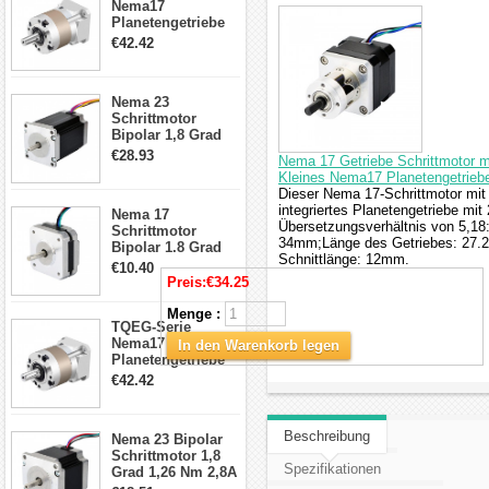
Nema17
Planetengetriebe
5:1 Spiel 15Arc-
€42.42
min für Nema 17
Getriebe
Schrittmotor
Nema 23
Schrittmotor
Bipolar 1,8 Grad
2,83Nm 4 A 2,26V
€28.93
Nema 17 Getriebe Schrittmotor m
CNC Hybrid-
Kleines Nema17 Planetengetriebe
Schrittmotor mit 8
Dieser Nema 17-Schrittmotor mit
Anschlüssen
integriertes Planetengetriebe m
Nema 17
Übersetzungsverhältnis von 5,1
Schrittmotor
34mm;Länge des Getriebes: 27
Bipolar 1.8 Grad
Schnittlänge: 12mm.
8.7Ncm 1A 3.5V 4
€10.40
Draden Hybrid-
Preis:
€34.25
Schrittmotor
Menge :
TQEG-Serie
Nema17
In den Warenkorb legen
Planetengetriebe
10:1 Spiel 15Arc-
€42.42
min für Nema 17
Getriebe
Schrittmotor
Beschreibung
Nema 23 Bipolar
Schrittmotor 1,8
Spezifikationen
Grad 1,26 Nm 2,8A
2,5V 4 Drähte