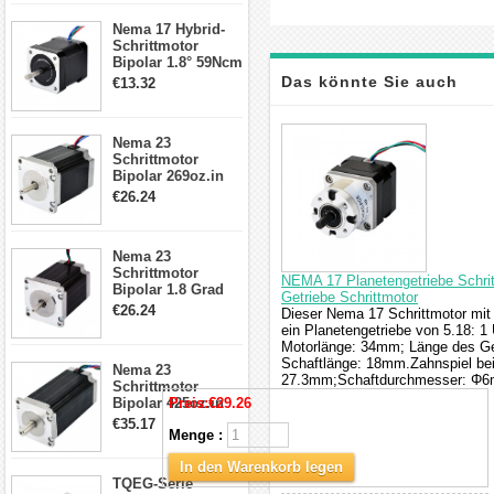
17, 23, 24
Nema 17 Hybrid-
Schrittmotor
Schrittmotor
Bipolar 1.8° 59Ncm
2A 4 Drähte mit 1m
Das könnte Sie auch
€13.32
Kabel & Stecker
für 3D
interessieren
Drucker/CNC
Nema 23
Schrittmotor
Bipolar 269oz.in
2,8A 57x57x76mm
€26.24
4-Draht-
Schrittmotor
23HS30-2804S
Nema 23
Schrittmotor
NEMA 17 Planetengetriebe Schri
Bipolar 1.8 Grad
Getriebe Schrittmotor
1.9Nm 3A 3.36V 4
€26.24
Dieser Nema 17 Schrittmotor mit
Drähte CNC
ein Planetengetriebe von 5.18: 
Schrittmotor DIY
Motorlänge: 34mm; Länge des G
CNC Fräse
Schaftlänge: 18mm.Zahnspiel bei
Nema 23
27.3mm;Schaftdurchmesser: Φ
Schrittmotor
Bipolar 425oz.in
Preis:
€29.26
4.2A 57x57x114mm
€35.17
Menge :
4 Draht Hybrid
Schrittmotor
In den Warenkorb legen
TQEG-Serie