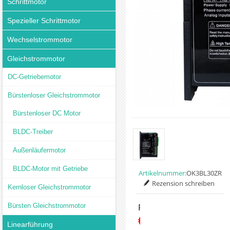
Schrittmotor
Spezieller Schrittmotor
Wechselstrommotor
Gleichstrommotor
DC-Getriebemotor
Bürstenloser Gleichstrommotor
Bürstenloser DC Motor
BLDC-Treiber
Außenläufermotor
BLDC-Motor mit Getriebe
Artikelnummer:
OK3BL30ZR
Rezension schreiben
Kernloser Gleichstrommotor
Bürsten Gleichstrommotor
Preis:
€75.00
Linearführung