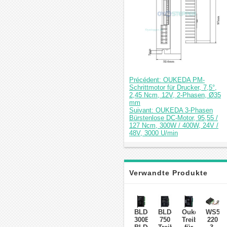
Précédent: OUKEDA PM-
Schrittmotor für Drucker, 7,5°,
2,45 Ncm, 12V, 2-Phasen, Ø35
mm
Suivant: OUKEDA 3-Phasen
Bürstenlose DC-Motor, 95,55 /
127 Ncm, 300W / 400W, 24V /
48V, 3000 U/min
Verwandte Produkte
BLD-
BLD-
Oukeda
WS55-
300B
750
Treiber
220