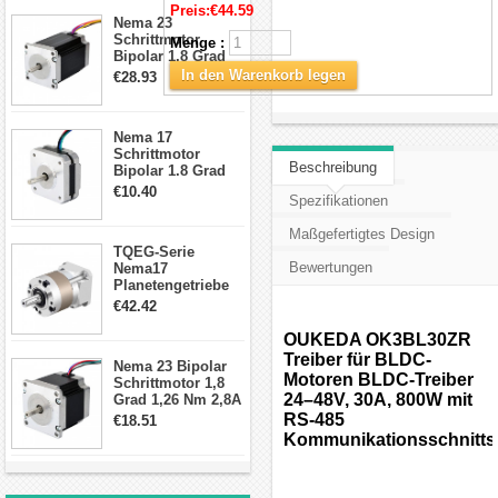
Schrittmotor
Preis:
€44.59
Nema 23
Schrittmotor
Menge :
Bipolar 1,8 Grad
2,83Nm 4 A 2,26V
In den Warenkorb legen
€28.93
CNC Hybrid-
Schrittmotor mit 8
Anschlüssen
Nema 17
Schrittmotor
Beschreibung
Bipolar 1.8 Grad
8.7Ncm 1A 3.5V 4
€10.40
Spezifikationen
Draden Hybrid-
Schrittmotor
Maßgefertigtes Design
TQEG-Serie
Bewertungen
Nema17
Planetengetriebe
10:1 Spiel 15Arc-
€42.42
min für Nema 17
Getriebe
OUKEDA OK3BL30ZR
Schrittmotor
Treiber für BLDC-
Nema 23 Bipolar
Motoren BLDC-Treiber
Schrittmotor 1,8
24–48V, 30A, 800W mit
Grad 1,26 Nm 2,8A
2,5V 4 Drähte
RS-485
€18.51
23hs22-2804s
Kommunikationsschnittst
Hybrid-
Schrittmotor