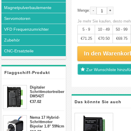
Magnetpulverbaulemente
-
+
Menge:
Servomotoren
Je mehr Sie kaufen, desto mehr
VFD Frequenzumrichter
5 - 9
10 - 49
50 - 99
€71.25
€70.50
€69.75
Zubehör
CNC-Ersatzteile
In den Warenkor
Zur Wunschliste hinzuf
Flaggschiff-Produkt
Digitaler
Schrittmotortreiber
DM542T
Schrittmotor
€37.02
Das könnte Sie auch
Treiber 1.0-4.2A 20-
50VDC für Nema
17, 23, 24
interessieren
Nema 17 Hybrid-
Schrittmotor
Schrittmotor
Bipolar 1.8° 59Ncm
2A 4 Drähte mit 1m