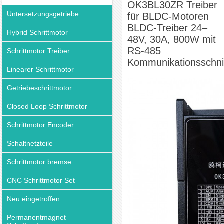
OK3BL30ZR Treiber
Kommunikationsschnittstelle
Untersetzungsgetriebe
für BLDC-Motoren
BLDC-Treiber 24–
Hybrid Schrittmotor
48V, 30A, 800W mit
RS-485
Schrittmotor Treiber
Kommunikationsschnit
Linearer Schrittmotor
Getriebeschrittmotor
Closed Loop Schrittmotor
Schrittmotor Encoder
Schaltnetzteile
Schrittmotor bremse
CNC Schrittmotor Set
Neu eingetroffen
Permanentmagnet