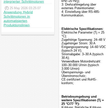
kHz–20 Hz]);
integrierter Schrittmotoren
3: Drehzahlregelung über
25 May 2026 03:25:07
externes Potentiometer;
4: Einstellung über RS-485-
Anwendung Hybrid
Kommunikation.
Schrittmotoren in
automatisierten
Produktionslinien
Elektrische Spezifikationen:
Elektrische Parameter (Tj = 25
°C);
Zugehörige Spannung: 24–48 V
Zugehöriger Strom: 30 A
Eingangsspannung: 14–60 VDC
(typisch 24 V);
Stromabgabe: 3–30 A (typisch
30 A);
Verwendbare Motordrehzahl:
100–30.000 U/min (typisch
3.000 U/min)
Überspannungs- und
Überstromschutz;
CE-zertifiziert und RoHS-
konform;
Betriebsumgebung und
weitere Spezifikationen (Tj =
25 °C/77 °F):
Kühlung: Natürliche Kühlung