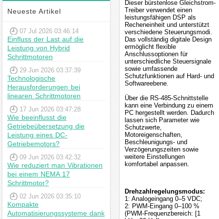
Dieser bürstenlose Gleichstrom-
Treiber verwendet einen
Neueste Artikel
leistungsfähigen DSP als
Recheneinheit und unterstützt
07 Jul 2026 03:46:14
verschiedene Steuerungsmodi.
Einfluss der Last auf die
Das vollständig digitale Design
ermöglicht flexible
Leistung von Hybrid
Anschlussoptionen für
Schrittmotoren
unterschiedliche Steuersignale
sowie umfassende
29 Jun 2026 03:37:39
Schutzfunktionen auf Hard- und
Technologische
Softwareebene.
Herausforderungen bei
linearen Schrittmotoren
Über die RS-485-Schnittstelle
kann eine Verbindung zu einem
17 Jun 2026 03:47:28
PC hergestellt werden. Dadurch
Wie beeinflusst die
lassen sich Parameter wie
Getriebeübersetzung die
Schutzwerte,
Leistung eines DC-
Motoreigenschaften,
Beschleunigungs- und
Getriebemotors?
Verzögerungszeiten sowie
weitere Einstellungen
09 Jun 2026 03:42:32
komfortabel anpassen.
Wie reduziert man Vibrationen
bei einem NEMA 17
Schrittmotor?
Drehzahlregelungsmodus:
02 Jun 2026 03:35:10
1: Analogeingang 0–5 VDC;
Kompakte
2: PWM-Eingang 0–100 %
Automatisierungssysteme dank
(PWM-Frequenzbereich: [1