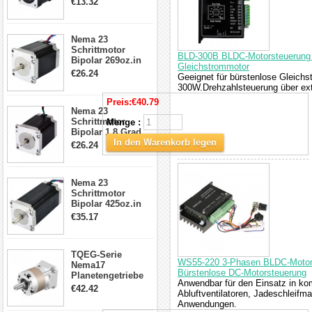
€13.32
Kabel & Stecker
für 3D
Drucker/CNC
Nema 23
Schrittmotor
BLD-300B BLDC-Motorsteuerung 1
Bipolar 269oz.in
Gleichstrommotor
2,8A 57x57x76mm
€26.24
Geeignet für bürstenlose Gleichs
4-Draht-
300W.Drehzahlsteuerung über ext
Schrittmotor
23HS30-2804S
Preis:
€40.79
Nema 23
Schrittmotor
Menge :
Bipolar 1.8 Grad
1.9Nm 3A 3.36V 4
In den Warenkorb legen
€26.24
Drähte CNC
Schrittmotor DIY
CNC Fräse
Nema 23
Schrittmotor
Bipolar 425oz.in
4.2A 57x57x114mm
€35.17
4 Draht Hybrid
Schrittmotor
TQEG-Serie
WS55-220 3-Phasen BLDC-Motorco
Nema17
Bürstenlose DC-Motorsteuerung
Planetengetriebe
Anwendbar für den Einsatz in ko
5:1 Spiel 15Arc-
€42.42
Abluftventilatoren, Jadeschleifm
min für Nema 17
Anwendungen.
Getriebe