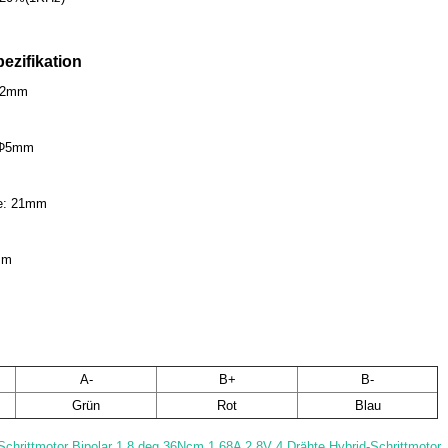
ezifikation
42mm
 Φ5mm
ge: 21mm
mm
A-
B+
B-
Grün
Rot
Blau
chrittmotor Bipolar 1,8 deg 36Ncm 1.68A 2.8V 4 Drähte Hybrid-Schrittmotor