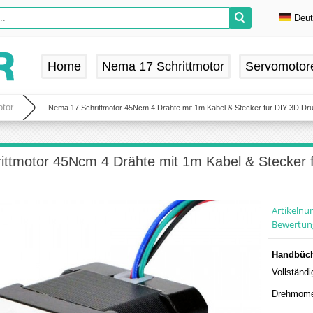
Deu
En
De
Home
Nema 17 Schrittmotor
Servomotor
Fr
Es
tor
Nema 17 Schrittmotor 45Ncm 4 Drähte mit 1m Kabel & Stecker für DIY 3D Dru
ttmotor 45Ncm 4 Drähte mit 1m Kabel & Stecker 
Artikeln
Bewertun
Handbüch
Vollständ
Drehmome