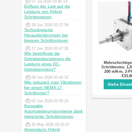
07 Jul 2026 03:46:14
Einfluss der Last auf die
Leistung von Hybrid
Schrittmotoren
29 Jun 2026 03:37:39
Technologische
Herausforderungen bei
linearen Schrittmotoren
17 Jun 2026 03:47:28
Wie beeinflusst die
Getriebeübersetzung die
Mehrschichtig
Leistung eines DC-
Schrittmotor, 1,8
Getriebemotors?
200 mN·m, 2-P
Hybrid-Schr
€33.0
09 Jun 2026 03:42:32
Wie reduziert man Vibrationen
Siehe Einze
bei einem NEMA 17
Schrittmotor?
02 Jun 2026 03:35:10
Kompakte
Automatisierungssysteme dank
integrierter Schrittmotoren
25 May 2026 03:25:07
Anwendung Hybrid