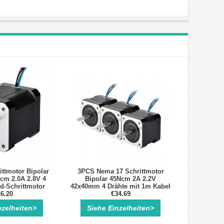
ttmotor Bipolar
3PCS Nema 17 Schrittmotor
cm 2.0A 2.8V 4
Bipolar 45Ncm 2A 2.2V
d-Schrittmotor
42x40mm 4 Drähte mit 1m Kabel
6.20
und Stecker
€34.69
nzelheiten>
Siehe Einzelheiten>