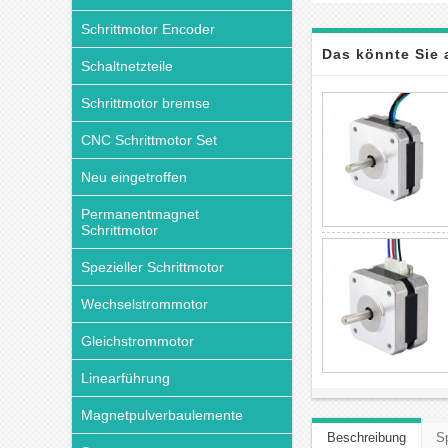
Schrittmotor Encoder
Das könnte Sie 
Schaltnetzteile
Schrittmotor bremse
CNC Schrittmotor Set
Neu eingetroffen
Permanentmagnet
Schrittmotor
Spezieller Schrittmotor
Wechselstrommotor
Gleichstrommotor
Linearführung
Magnetpulverbaulemente
Beschreibung
Sp