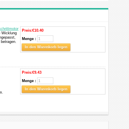
chrittmotor
Preis:
€10.40
e Wicklung
ngepasst,
Menge :
 betragen.
In den Warenkorb legen
Preis:
€9.43
Menge :
In den Warenkorb legen
m.