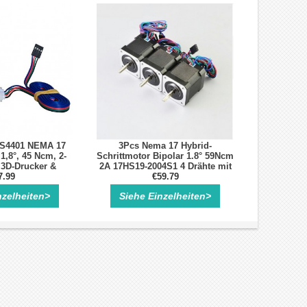
S4401 NEMA 17
3Pcs Nema 17 Hybrid-
1,8°, 45 Ncm, 2-
Schrittmotor Bipolar 1.8° 59Ncm
 3D-Drucker &
2A 17HS19-2004S1 4 Drähte mit
 42 × 42 mm
7.99
1m Kabel & Stecker für 3D
€59.79
Drucker/CNC
nzelheiten>
Siehe Einzelheiten>