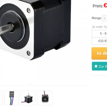
€
Preis:
-
Menge:
Je mehr Si
5 - 9
€10.9
In d
Zur W