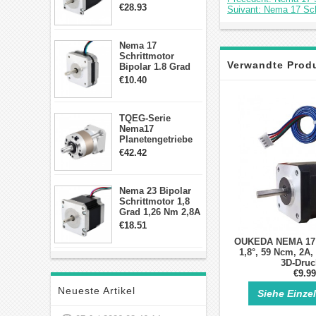
2,83Nm 4 A 2,26V
€28.93
Suivant: Nema 17 Sch
CNC Hybrid-
Schrittmotor mit 8
Anschlüssen
Nema 17
Schrittmotor
Verwandte Prod
Bipolar 1.8 Grad
8.7Ncm 1A 3.5V 4
€10.40
Draden Hybrid-
Schrittmotor
TQEG-Serie
Nema17
Planetengetriebe
10:1 Spiel 15Arc-
€42.42
min für Nema 17
Getriebe
Schrittmotor
Nema 23 Bipolar
Schrittmotor 1,8
Grad 1,26 Nm 2,8A
2,5V 4 Drähte
€18.51
23hs22-2804s
OUKEDA NEMA 17 S
Hybrid-
1,8°, 59 Ncm, 2A, 
Schrittmotor
3D-Druc
€9.99
Neueste Artikel
Siehe Einze