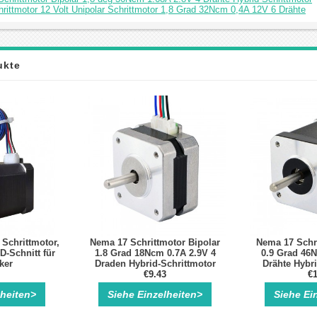
rittmotor 12 Volt Unipolar Schrittmotor 1,8 Grad 32Ncm 0,4A 12V 6 Drähte
ukte
chrittmotor,
Nema 17 Schrittmotor Bipolar
Nema 17 Schri
D-Schnitt für
1.8 Grad 18Ncm 0.7A 2.9V 4
0.9 Grad 46N
ker
Draden Hybrid-Schrittmotor
Drähte Hybri
€9.43
€1
lheiten>
Siehe Einzelheiten>
Siehe Ei