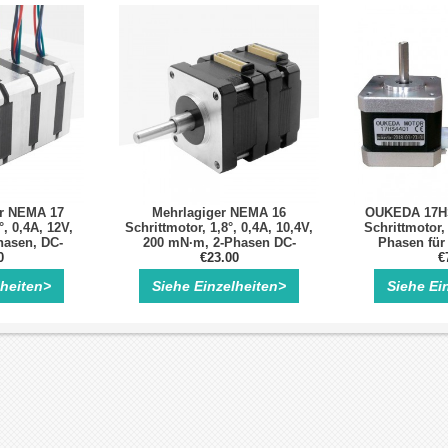
er NEMA 17
Mehrlagiger NEMA 16
OUKEDA 17H
°, 0,4A, 12V,
Schrittmotor, 1,8°, 0,4A, 10,4V,
Schrittmotor, 
hasen, DC-
200 mN·m, 2-Phasen DC-
Phasen für
ittmotor
0
Hybridmotor
€23.00
Robotik,
€
lheiten>
Siehe Einzelheiten>
Siehe Ei