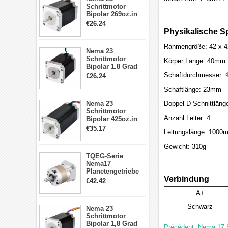
Schrittmotor
Bipolar 269oz.in
2,8A 57x57x76mm
€26.24
4-Draht-
Physikalische Sp
Schrittmotor
23HS30-2804S
Rahmengröße: 42 x 
Nema 23
Schrittmotor
Körper Länge: 40mm
Bipolar 1.8 Grad
1.9Nm 3A 3.36V 4
Schaftdurchmesser:
€26.24
Drähte CNC
Schrittmotor DIY
Schaftlänge: 23mm
CNC Fräse
Nema 23
Doppel-D-Schnittlän
Schrittmotor
Anzahl Leiter: 4
Bipolar 425oz.in
4.2A 57x57x114mm
€35.17
Leitungslänge: 1000
4 Draht Hybrid
Schrittmotor
Gewicht: 310g
TQEG-Serie
Nema17
Planetengetriebe
Verbindung
5:1 Spiel 15Arc-
€42.42
min für Nema 17
A+
Getriebe
Schrittmotor
Schwarz
Nema 23
Schrittmotor
Bipolar 1,8 Grad
Précédent: Nema 17 S