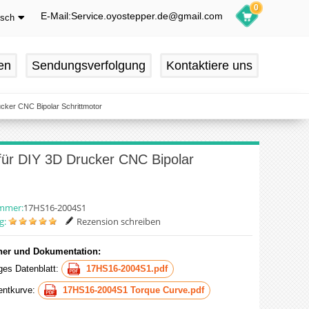
0
E-Mail:Service.oyostepper.de@gmail.com
tsch
glish
utsch
en
Sendungsverfolgung
Kontaktiere uns
ançais
pañol
cker CNC Bipolar Schrittmotor
für DIY 3D Drucker CNC Bipolar
ummer:
17HS16-2004S1
g:
Rezension schreiben
er und Dokumentation:
iges Datenblatt:
17HS16-2004S1.pdf
ntkurve:
17HS16-2004S1 Torque Curve.pdf