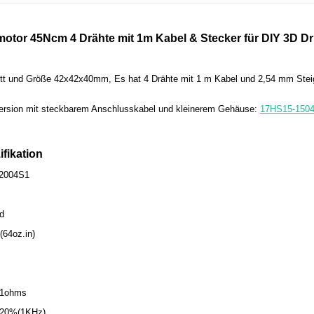
motor 45Ncm 4 Drähte mit 1m Kabel & Stecker für DIY 3D D
itt und Größe 42x42x40mm, Es hat 4 Drähte mit 1 m Kabel und 2,54 mm Ste
 Version mit steckbarem Anschlusskabel und kleinerem Gehäuse:
17HS15-150
ifikation
-2004S1
ad
64oz.in)
.1ohms
± 20%(1KHz)