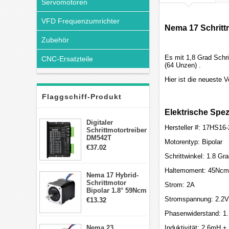
Servomotoren
VFD Frequenzumrichter
Nema 17 Schritt
Zubehör
Es mit 1,8 Grad Schr
CNC-Ersatzteile
(64 Unzen) .
Hier ist die neueste
Flaggschiff-Produkt
Elektrische Spez
Digitaler
Hersteller #: 17HS16
Schrittmotortreiber
DM542T
Motorentyp: Bipolar
Schrittmotor
€37.02
Treiber 1.0-4.2A 20-
Schrittwinkel: 1.8 Gr
50VDC für Nema
17, 23, 24
Haltemoment: 45Ncm(
Nema 17 Hybrid-
Schrittmotor
Schrittmotor
Strom: 2A
Bipolar 1.8° 59Ncm
2A 4 Drähte mit 1m
Stromspannung: 2.2V
€13.32
Kabel & Stecker
für 3D
Phasenwiderstand: 1
Drucker/CNC
Nema 23
Induktivität: 2.6mH 