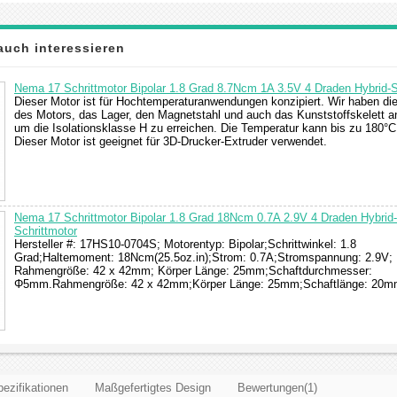
auch interessieren
Nema 17 Schrittmotor Bipolar 1.8 Grad 8.7Ncm 1A 3.5V 4 Draden Hybrid-S
Dieser Motor ist für Hochtemperaturanwendungen konzipiert. Wir haben di
des Motors, das Lager, den Magnetstahl und auch das Kunststoffskelett a
um die Isolationsklasse H zu erreichen. Die Temperatur kann bis zu 180°C
Dieser Motor ist geeignet für 3D-Drucker-Extruder verwendet.
Nema 17 Schrittmotor Bipolar 1.8 Grad 18Ncm 0.7A 2.9V 4 Draden Hybrid-
Schrittmotor
Hersteller #: 17HS10-0704S; Motorentyp: Bipolar;Schrittwinkel: 1.8
Grad;Haltemoment: 18Ncm(25.5oz.in);Strom: 0.7A;Stromspannung: 2.9V;
Rahmengröße: 42 x 42mm; Körper Länge: 25mm;Schaftdurchmesser:
Φ5mm.Rahmengröße: 42 x 42mm;Körper Länge: 25mm;Schaftlänge: 20m
ezifikationen
Maßgefertigtes Design
Bewertungen(1)