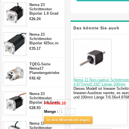
23HS30-2804S
Nema 23
Schrittmotor
Bipolar 1.8 Grad
1.9Nm 3A 3.36V 4
€26.24
Drähte CNC
Schrittmotor DIY
Das könnte Sie auch
CNC Fräse
Nema 23
Schrittmotor
interessieren
Bipolar 425oz.in
4.2A 57x57x114mm
€35.17
4 Draht Hybrid
Schrittmotor
TQEG-Serie
Nema17
Planetengetriebe
5:1 Spiel 15Arc-
€42.42
Nema 11 Non-captive Schrittmoto
min für Nema 17
4.877mm/0.192" Länge 100mm
Getriebe
Dieses Modell ist linearer Schrit
Schrittmotor
linearen Auslöser nannte, es wu
Nema 23
und 100mm Länge Tr5.56x4.8768 
Schrittmotor
Bipolar 1,8 Grad
Preis:
€36.10
2,83Nm 4 A 2,26V
€28.93
CNC Hybrid-
Menge :
Schrittmotor mit 8
Anschlüssen
In den Warenkorb legen
Nema 17
Schrittmotor