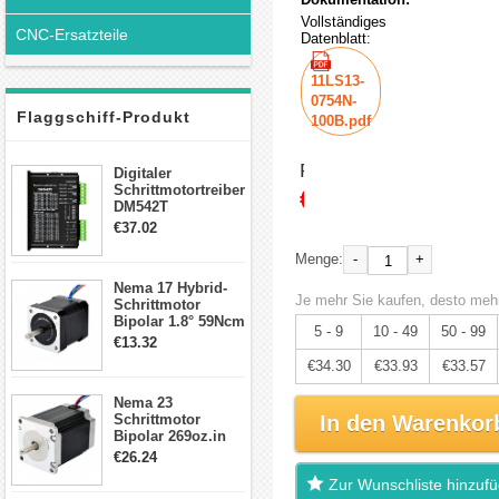
Vollständiges
CNC-Ersatzteile
Datenblatt:
11LS13-
0754N-
Flaggschiff-Produkt
100B.pdf
Preis:
Digitaler
Schrittmotortreiber
€36.10
DM542T
Schrittmotor
€37.02
Treiber 1.0-4.2A 20-
50VDC für Nema
-
+
Menge:
17, 23, 24
Nema 17 Hybrid-
Schrittmotor
Je mehr Sie kaufen, desto mehr
Schrittmotor
Bipolar 1.8° 59Ncm
5 - 9
10 - 49
50 - 99
2A 4 Drähte mit 1m
€13.32
Kabel & Stecker
€34.30
€33.93
€33.57
für 3D
Drucker/CNC
Nema 23
Schrittmotor
In den Warenkor
Bipolar 269oz.in
2,8A 57x57x76mm
€26.24
4-Draht-
Zur Wunschliste hinzuf
Schrittmotor