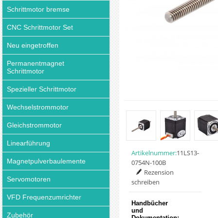
Schrittmotor bremse
CNC Schrittmotor Set
Neu eingetroffen
Permanentmagnet
Schrittmotor
Spezieller Schrittmotor
Wechselstrommotor
Gleichstrommotor
Linearführung
Artikelnummer:
11LS13-
Magnetpulverbaulemente
0754N-100B
Rezension
Servomotoren
schreiben
VFD Frequenzumrichter
Handbücher
und
Zubehör
Dokumentation: