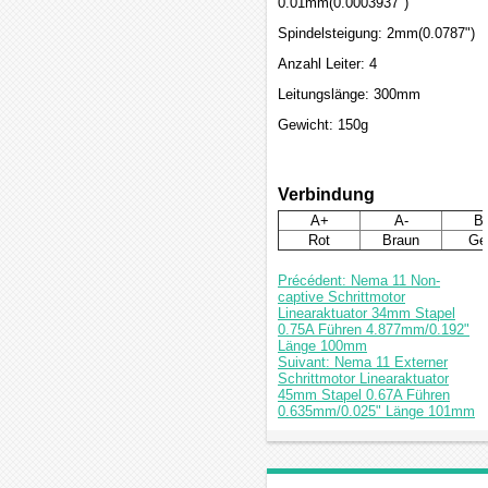
0.01mm(0.0003937")
Spindelsteigung: 2mm(0.0787")
Anzahl Leiter: 4
Leitungslänge: 300mm
Gewicht: 150g
Verbindung
A+
A-
B
Rot
Braun
Ge
Précédent: Nema 11 Non-
captive Schrittmotor
Linearaktuator 34mm Stapel
0.75A Führen 4.877mm/0.192"
Länge 100mm
Suivant: Nema 11 Externer
Schrittmotor Linearaktuator
45mm Stapel 0.67A Führen
0.635mm/0.025" Länge 101mm