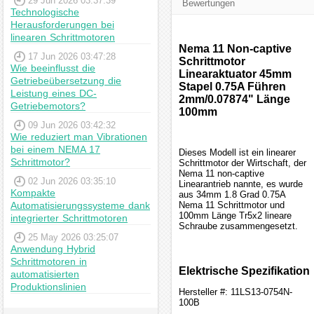
29 Jun 2026 03:37:39
Bewertungen
Technologische
Herausforderungen bei
linearen Schrittmotoren
Nema 11 Non-captive
17 Jun 2026 03:47:28
Schrittmotor
Wie beeinflusst die
Linearaktuator 45mm
Getriebeübersetzung die
Stapel 0.75A Führen
Leistung eines DC-
2mm/0.07874" Länge
Getriebemotors?
100mm
09 Jun 2026 03:42:32
Wie reduziert man Vibrationen
bei einem NEMA 17
Dieses Modell ist ein linearer
Schrittmotor?
Schrittmotor der Wirtschaft, der
Nema 11 non-captive
02 Jun 2026 03:35:10
Linearantrieb nannte, es wurde
Kompakte
aus 34mm 1.8 Grad 0.75A
Automatisierungssysteme dank
Nema 11 Schrittmotor und
100mm Länge Tr5x2 lineare
integrierter Schrittmotoren
Schraube zusammengesetzt.
25 May 2026 03:25:07
Anwendung Hybrid
Schrittmotoren in
Elektrische Spezifikation
automatisierten
Produktionslinien
Hersteller #: 11LS13-0754N-
100B