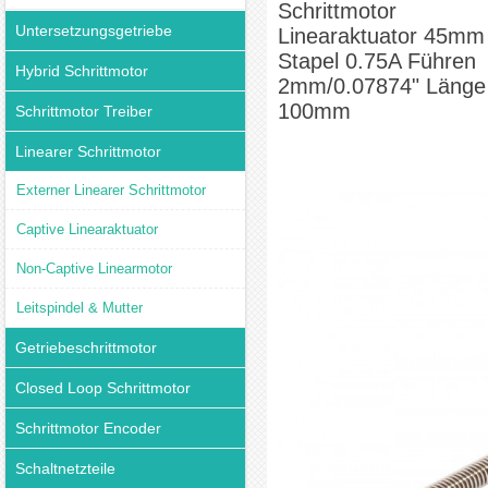
Schrittmotor
Untersetzungsgetriebe
Linearaktuator 45mm
Stapel 0.75A Führen
Hybrid Schrittmotor
2mm/0.07874" Länge
100mm
Schrittmotor Treiber
Linearer Schrittmotor
Externer Linearer Schrittmotor
Captive Linearaktuator
Non-Captive Linearmotor
Leitspindel & Mutter
Getriebeschrittmotor
Closed Loop Schrittmotor
Schrittmotor Encoder
Schaltnetzteile