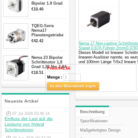
Bipolar 1.8 Grad
8.7Ncm 1A 3.5V 4
€10.40
Draden Hybrid-
Schrittmotor
TQEG-Serie
Nema17
Planetengetriebe
10:1 Spiel 15Arc-
€42.42
Nema 17 Non-captive Schrittmot
min für Nema 17
Stapel 0.67A Führen 2mm/0.078
Getriebe
Dieses Modell ist linearer Schrit
Schrittmotor
linearen Auslöser nannte, es wu
Nema 23 Bipolar
und 100mm Länge Tr5x2 lineare 
Schrittmotor 1,8
Grad 1,26 Nm 2,8A
Preis:
€41.66
2,5V 4 Drähte
€18.51
23hs22-2804s
Menge :
Hybrid-
Schrittmotor
In den Warenkorb legen
Neueste Artikel
Beschreibung
07 Jul 2026 03:46:14
Einfluss der Last auf die
Spezifikationen
Leistung von Hybrid
Schrittmotoren
Maßgefertigtes Design