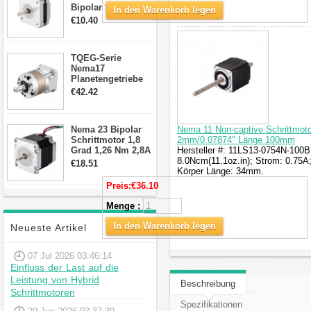
Bipolar 1.8 Grad
In den Warenkorb legen
8.7Ncm 1A 3.5V 4
€10.40
Draden Hybrid-
Schrittmotor
TQEG-Serie
Nema17
Planetengetriebe
10:1 Spiel 15Arc-
€42.42
min für Nema 17
Getriebe
Schrittmotor
Nema 23 Bipolar
Nema 11 Non-captive Schrittmoto
Schrittmotor 1,8
2mm/0.07874" Länge 100mm
Grad 1,26 Nm 2,8A
Hersteller #: 11LS13-0754N-100B
2,5V 4 Drähte
8.0Ncm(11.1oz.in); Strom: 0.75
€18.51
23hs22-2804s
Körper Länge: 34mm.
Hybrid-
Preis:
€36.10
Schrittmotor
Menge :
In den Warenkorb legen
Neueste Artikel
07 Jul 2026 03:46:14
Einfluss der Last auf die
Leistung von Hybrid
Beschreibung
Schrittmotoren
Spezifikationen