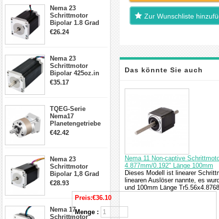
23HS30-2804S
Nema 23
Schrittmotor
Zur Wunschliste hinzuf
Bipolar 1.8 Grad
1.9Nm 3A 3.36V 4
€26.24
Drähte CNC
Schrittmotor DIY
CNC Fräse
Nema 23
Schrittmotor
Das könnte Sie auch
Bipolar 425oz.in
4.2A 57x57x114mm
€35.17
4 Draht Hybrid
interessieren
Schrittmotor
TQEG-Serie
Nema17
Planetengetriebe
5:1 Spiel 15Arc-
€42.42
min für Nema 17
Getriebe
Schrittmotor
Nema 11 Non-captive Schrittmoto
Nema 23
4.877mm/0.192" Länge 100mm
Schrittmotor
Dieses Modell ist linearer Schrit
Bipolar 1,8 Grad
linearen Auslöser nannte, es wu
2,83Nm 4 A 2,26V
€28.93
und 100mm Länge Tr5.56x4.8768 
CNC Hybrid-
Schrittmotor mit 8
Preis:
€36.10
Anschlüssen
Nema 17
Menge :
Schrittmotor