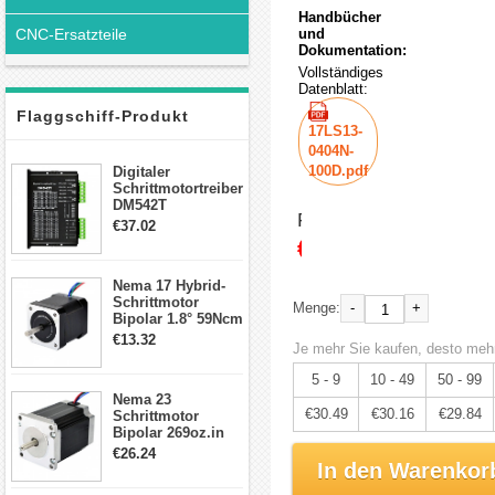
Handbücher
CNC-Ersatzteile
und
Dokumentation:
Vollständiges
Datenblatt:
Flaggschiff-Produkt
17LS13-
0404N-
100D.pdf
Digitaler
Schrittmotortreiber
DM542T
Preis:
Schrittmotor
€37.02
Treiber 1.0-4.2A 20-
€32.09
50VDC für Nema
17, 23, 24
Nema 17 Hybrid-
Schrittmotor
Schrittmotor
-
+
Menge:
Bipolar 1.8° 59Ncm
2A 4 Drähte mit 1m
€13.32
Je mehr Sie kaufen, desto mehr
Kabel & Stecker
für 3D
5 - 9
10 - 49
50 - 99
Drucker/CNC
Nema 23
€30.49
€30.16
€29.84
Schrittmotor
Bipolar 269oz.in
2,8A 57x57x76mm
€26.24
4-Draht-
In den Warenkor
Schrittmotor