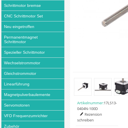
Schrittmotor bremse
CNC Schrittmotor Set
Neu eingetroffen
Permanentmagnet
Schrittmotor
Spezieller Schrittmotor
Wechselstrommotor
Gleichstrommotor
Linearführung
Magnetpulverbaulemente
Artikelnummer:
17LS13-
Servomotoren
0404N-100D
Rezension
VFD Frequenzumrichter
schreiben
Zubehör