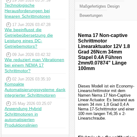
29 Jun 2026 03:37:39
Technologische
Maßgefertigtes Design
Herausforderungen bei
Bewertungen
linearen Schrittmotoren
17 Jun 2026 03:47:28
Wie beeinflusst die
Getriebeübersetzung die
Nema 17 Non-captive
Leistung eines DC-
Schrittmotor
Getriebemotors?
Linearaktuator 12V 1.8
Grad 26Ncm 34mm
09 Jun 2026 03:42:32
Stapel 0.4A Führen
Wie reduziert man Vibrationen
2mm/0.07874" Länge
bei einem NEMA 17
100mm
Schrittmotor?
02 Jun 2026 03:35:10
Kompakte
Dieses Modell ist ein Economy-
Automatisierungssysteme dank
Linearschrittmotor mit dem
integrierter Schrittmotoren
Namen Nema 17 Non-Captive
Linear Actuator. Es bestand aus
25 May 2026 03:25:07
einem 34 mm 1,8 Grad 0,4 A
Anwendung Hybrid
Nema 17-Schrittmotor und einer
100 mm langen Tr6,35 x 2-
Schrittmotoren in
Linearschraube.
automatisierten
Produktionslinien