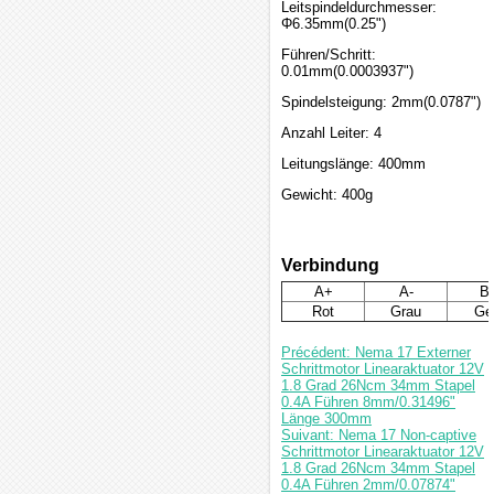
Leitspindeldurchmesser:
Φ6.35mm(0.25")
Führen/Schritt:
0.01mm(0.0003937")
Spindelsteigung: 2mm(0.0787")
Anzahl Leiter: 4
Leitungslänge: 400mm
Gewicht: 400g
Verbindung
A+
A-
B
Rot
Grau
Ge
Précédent: Nema 17 Externer
Schrittmotor Linearaktuator 12V
1.8 Grad 26Ncm 34mm Stapel
0.4A Führen 8mm/0.31496"
Länge 300mm
Suivant: Nema 17 Non-captive
Schrittmotor Linearaktuator 12V
1.8 Grad 26Ncm 34mm Stapel
0.4A Führen 2mm/0.07874"