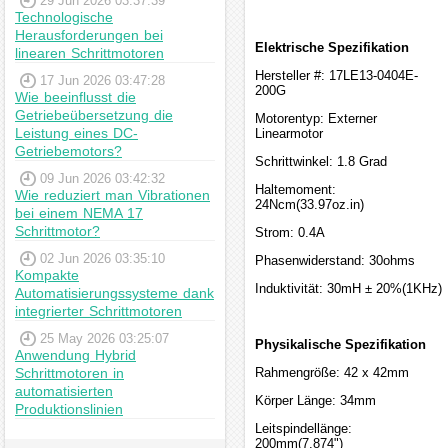
29 Jun 2026 03:37:39
Technologische
Herausforderungen bei
Elektrische Spezifikation
linearen Schrittmotoren
Hersteller #: 17LE13-0404E-
17 Jun 2026 03:47:28
200G
Wie beeinflusst die
Getriebeübersetzung die
Motorentyp: Externer
Leistung eines DC-
Linearmotor
Getriebemotors?
Schrittwinkel: 1.8 Grad
09 Jun 2026 03:42:32
Haltemoment:
Wie reduziert man Vibrationen
24Ncm(33.97oz.in)
bei einem NEMA 17
Schrittmotor?
Strom: 0.4A
02 Jun 2026 03:35:10
Phasenwiderstand: 30ohms
Kompakte
Induktivität: 30mH ± 20%(1KHz)
Automatisierungssysteme dank
integrierter Schrittmotoren
25 May 2026 03:25:07
Physikalische Spezifikation
Anwendung Hybrid
Schrittmotoren in
Rahmengröße: 42 x 42mm
automatisierten
Körper Länge: 34mm
Produktionslinien
Leitspindellänge:
200mm(7.874")