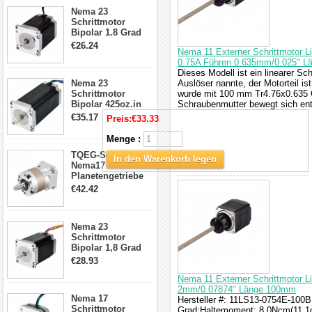
23HS30-2804S
Nema 23
Schrittmotor
Bipolar 1.8 Grad
1.9Nm 3A 3.36V 4
€26.24
Nema 11 Externer Schrittmotor 
Drähte CNC
0.75A Führen 0.635mm/0.025" 
Schrittmotor DIY
Dieses Modell ist ein linearer Sc
CNC Fräse
Nema 23
Auslöser nannte, der Motorteil i
Schrittmotor
wurde mit 100 mm Tr4.76x0.635 
Bipolar 425oz.in
Schraubenmutter bewegt sich en
4.2A 57x57x114mm
€35.17
Preis:
€33.33
4 Draht Hybrid
Schrittmotor
Menge :
TQEG-Serie
In den Warenkorb legen
Nema17
Planetengetriebe
5:1 Spiel 15Arc-
€42.42
min für Nema 17
Getriebe
Schrittmotor
Nema 23
Schrittmotor
Bipolar 1,8 Grad
2,83Nm 4 A 2,26V
€28.93
CNC Hybrid-
Schrittmotor mit 8
Nema 11 Externer Schrittmotor L
Anschlüssen
2mm/0.07874" Länge 100mm
Nema 17
Hersteller #: 11LS13-0754E-100B;
Schrittmotor
Grad;Haltemoment: 8.0Ncm(11.1o