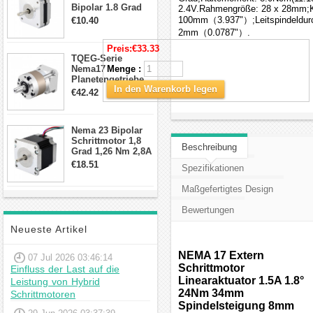
Bipolar 1.8 Grad
2.4V.Rahmengröße: 28 x 28mm;Kö
8.7Ncm 1A 3.5V 4
100mm（3.937"）;Leitspindeldur
€10.40
Draden Hybrid-
2mm（0.0787"）.
Schrittmotor
Preis:
€33.33
TQEG-Serie
Nema17
Menge :
Planetengetriebe
In den Warenkorb legen
10:1 Spiel 15Arc-
€42.42
min für Nema 17
Getriebe
Schrittmotor
Nema 23 Bipolar
Schrittmotor 1,8
Beschreibung
Grad 1,26 Nm 2,8A
2,5V 4 Drähte
€18.51
Spezifikationen
23hs22-2804s
Hybrid-
Maßgefertigtes Design
Schrittmotor
Bewertungen
Neueste Artikel
NEMA 17 Extern
07 Jul 2026 03:46:14
Schrittmotor
Einfluss der Last auf die
Linearaktuator 1.5A 1.8°
Leistung von Hybrid
24Nm 34mm
Schrittmotoren
Spindelsteigung 8mm