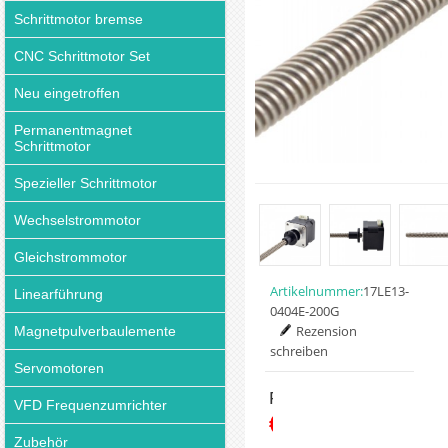
Schrittmotor bremse
CNC Schrittmotor Set
Neu eingetroffen
Permanentmagnet
Schrittmotor
Spezieller Schrittmotor
Wechselstrommotor
Gleichstrommotor
Artikelnummer:
17LE13-
Linearführung
0404E-200G
Rezension
Magnetpulverbaulemente
schreiben
Servomotoren
Preis:
VFD Frequenzumrichter
€27.93
Zubehör