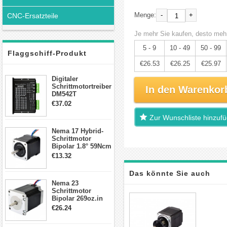
-
+
Menge:
CNC-Ersatzteile
Je mehr Sie kaufen, desto mehr
5 - 9
10 - 49
50 - 99
Flaggschiff-Produkt
€26.53
€26.25
€25.97
Digitaler
Schrittmotortreiber
In den Warenkor
DM542T
Schrittmotor
€37.02
Treiber 1.0-4.2A 20-
50VDC für Nema
Zur Wunschliste hinzuf
17, 23, 24
Nema 17 Hybrid-
Schrittmotor
Schrittmotor
Bipolar 1.8° 59Ncm
2A 4 Drähte mit 1m
€13.32
Kabel & Stecker
für 3D
Das könnte Sie auch
Drucker/CNC
Nema 23
Schrittmotor
interessieren
Bipolar 269oz.in
2,8A 57x57x76mm
€26.24
4-Draht-
Schrittmotor