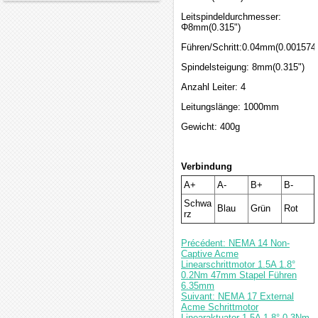
Leitspindeldurchmesser:
Φ8mm(0.315")
Führen/Schritt:0.04mm(0.001574
Spindelsteigung: 8mm(0.315")
Anzahl Leiter: 4
Leitungslänge: 1000mm
Gewicht: 400g
Verbindung
A+
A-
B+
B-
Schwa
Blau
Grün
Rot
rz
Précédent: NEMA 14 Non-
Captive Acme
Linearschrittmotor 1.5A 1.8°
0.2Nm 47mm Stapel Führen
6.35mm
Suivant: NEMA 17 External
Acme Schrittmotor
Linearaktuator 1.5A 1.8° 0.3Nm