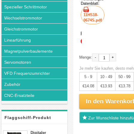
Datenblatt:
Spezieller Schrittmotor
11HS18-
Wechselstrommotor
0674S.pdf
Gleichstrommotor
Preis:
€14.82
Linearführung
Magnetpulverbaulemente
-
+
Menge:
Servomotoren
Je mehr Sie kaufen, desto mehr
VFD Frequenzumrichter
5 - 9
10 - 49
50 - 99
Zubehör
€14.08
€13.93
€13.78
CNC-Ersatzteile
In den Warenkor
Flaggschiff-Produkt
Zur Wunschliste hinzuf
Digitaler