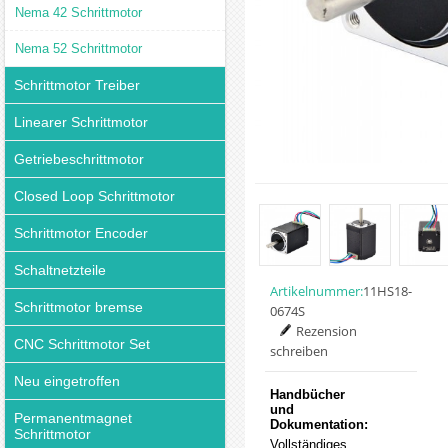
Nema 42 Schrittmotor
Nema 52 Schrittmotor
Schrittmotor Treiber
Linearer Schrittmotor
Getriebeschrittmotor
Closed Loop Schrittmotor
Schrittmotor Encoder
Schaltnetzteile
Artikelnummer:
11HS18-
Schrittmotor bremse
0674S
Rezension
CNC Schrittmotor Set
schreiben
Neu eingetroffen
Handbücher
und
Permanentmagnet
Dokumentation:
Schrittmotor
Vollständiges