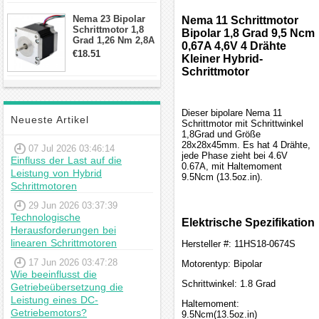
Schrittmotor
Nema 23 Bipolar
Nema 11 Schrittmotor
Schrittmotor 1,8
Bipolar 1,8 Grad 9,5 Ncm
Grad 1,26 Nm 2,8A
0,67A 4,6V 4 Drähte
2,5V 4 Drähte
€18.51
Kleiner Hybrid-
23hs22-2804s
Schrittmotor
Hybrid-
Schrittmotor
Dieser bipolare Nema 11
Neueste Artikel
Schrittmotor mit Schrittwinkel
1,8Grad und Größe
28x28x45mm. Es hat 4 Drähte,
07 Jul 2026 03:46:14
jede Phase zieht bei 4.6V
Einfluss der Last auf die
0.67A, mit Haltemoment
Leistung von Hybrid
9.5Ncm (13.5oz.in).
Schrittmotoren
29 Jun 2026 03:37:39
Technologische
Elektrische Spezifikation
Herausforderungen bei
linearen Schrittmotoren
Hersteller #: 11HS18-0674S
17 Jun 2026 03:47:28
Motorentyp: Bipolar
Wie beeinflusst die
Schrittwinkel: 1.8 Grad
Getriebeübersetzung die
Leistung eines DC-
Haltemoment:
Getriebemotors?
9.5Ncm(13.5oz.in)