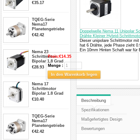
4.2A 57x57x114mm
€35.17
4 Draht Hybrid
Schrittmotor
TQEG-Serie
Nema17
Planetengetriebe
Doppelwelle Nema 11 Unipolar S
5:1 Spiel 15Arc-
€42.42
Drähte Kleiner Hybrid-Schrittmoto
min für Nema 17
Dieser unipolare Schrittmotor m
Getriebe
hat 6 Drähte, jede Phase zieht 0
Schrittmotor
Ein 10mm Hinten Schaft war für 
Nema 23
Schrittmotor
Preis:
€14.35
Bipolar 1,8 Grad
Menge :
2,83Nm 4 A 2,26V
€28.93
CNC Hybrid-
In den Warenkorb legen
Schrittmotor mit 8
Anschlüssen
Nema 17
Schrittmotor
Bipolar 1.8 Grad
8.7Ncm 1A 3.5V 4
€10.40
Beschreibung
Draden Hybrid-
Schrittmotor
Spezifikationen
TQEG-Serie
Maßgefertigtes Design
Nema17
Planetengetriebe
Bewertungen
10:1 Spiel 15Arc-
€42.42
min für Nema 17
Getriebe