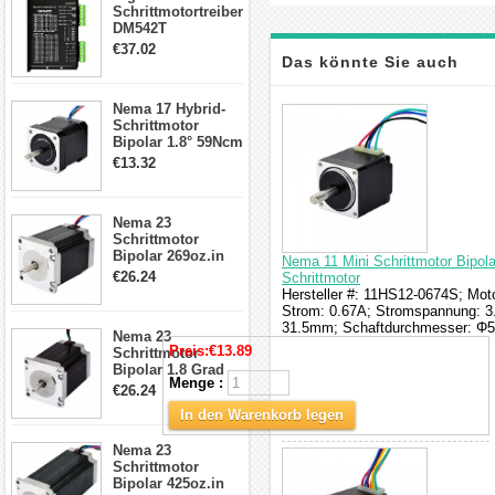
Schrittmotortreiber
DM542T
Schrittmotor
€37.02
Treiber 1.0-4.2A 20-
Das könnte Sie auch
50VDC für Nema
17, 23, 24
interessieren
Nema 17 Hybrid-
Schrittmotor
Schrittmotor
Bipolar 1.8° 59Ncm
2A 4 Drähte mit 1m
€13.32
Kabel & Stecker
für 3D
Drucker/CNC
Nema 23
Schrittmotor
Bipolar 269oz.in
Nema 11 Mini Schrittmotor Bipol
2,8A 57x57x76mm
€26.24
Schrittmotor
4-Draht-
Hersteller #: 11HS12-0674S; Mot
Schrittmotor
Strom: 0.67A; Stromspannung: 
23HS30-2804S
31.5mm; Schaftdurchmesser: Φ
Nema 23
Preis:
€13.89
Schrittmotor
Bipolar 1.8 Grad
Menge :
1.9Nm 3A 3.36V 4
€26.24
Drähte CNC
In den Warenkorb legen
Schrittmotor DIY
CNC Fräse
Nema 23
Schrittmotor
Bipolar 425oz.in