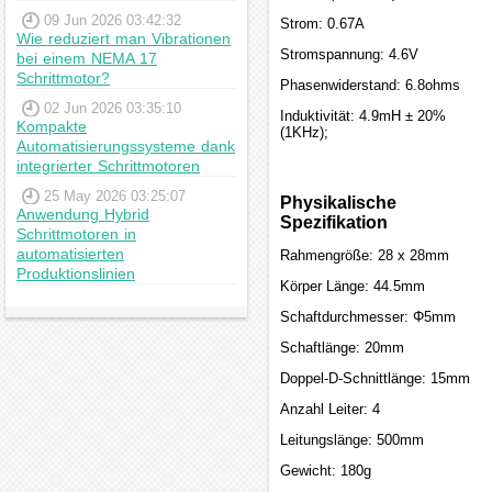
09 Jun 2026 03:42:32
Strom: 0.67A
Wie reduziert man Vibrationen
Stromspannung: 4.6V
bei einem NEMA 17
Schrittmotor?
Phasenwiderstand: 6.8ohms
02 Jun 2026 03:35:10
Induktivität: 4.9mH ± 20%
Kompakte
(1KHz);
Automatisierungssysteme dank
integrierter Schrittmotoren
25 May 2026 03:25:07
Physikalische
Anwendung Hybrid
Spezifikation
Schrittmotoren in
automatisierten
Rahmengröße: 28 x 28mm
Produktionslinien
Körper Länge: 44.5mm
Schaftdurchmesser: Φ5mm
Schaftlänge: 20mm
Doppel-D-Schnittlänge: 15mm
Anzahl Leiter: 4
Leitungslänge: 500mm
Gewicht: 180g