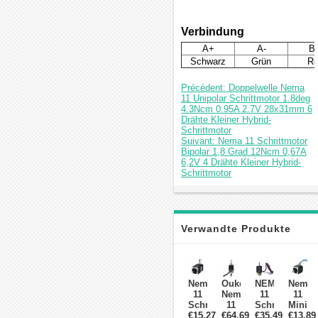
Verbindung
A+
A-
B
Schwarz
Grün
Ro
Précédent: Doppelwelle Nema
11 Unipolar Schrittmotor 1.8deg
4.3Ncm 0.95A 2.7V 28x31mm 6
Drähte Kleiner Hybrid-
Schrittmotor
Suivant: Nema 11 Schrittmotor
Bipolar 1,8 Grad 12Ncm 0,67A
6,2V 4 Drähte Kleiner Hybrid-
Schrittmotor
Verwandte Produkte
Nema
Oukeda
NEMA
Nema
11
Nema
11
11
Schrittmotor
11
Schrittmotor
Mini
Bipolar
€15.27
Schrittmotor
€64.69
€35.49
mit
Schrit
€13.89