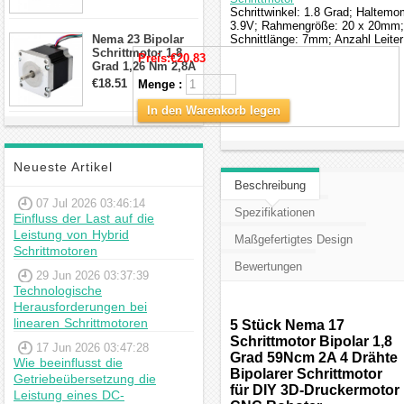
min für Nema 17
Schrittwinkel: 1.8 Grad; Haltem
Getriebe
3.9V; Rahmengröße: 20 x 20mm;
Schrittmotor
Nema 23 Bipolar
Schnittlänge: 7mm; Anzahl Leite
Schrittmotor 1,8
Preis:
€20.83
Grad 1,26 Nm 2,8A
2,5V 4 Drähte
€18.51
Menge :
23hs22-2804s
Hybrid-
In den Warenkorb legen
Schrittmotor
Neueste Artikel
Beschreibung
07 Jul 2026 03:46:14
Spezifikationen
Einfluss der Last auf die
Leistung von Hybrid
Maßgefertigtes Design
Schrittmotoren
Bewertungen
29 Jun 2026 03:37:39
Technologische
Herausforderungen bei
linearen Schrittmotoren
5 Stück Nema 17
Schrittmotor Bipolar 1,8
17 Jun 2026 03:47:28
Grad 59Ncm 2A 4 Drähte
Wie beeinflusst die
Bipolarer Schrittmotor
Getriebeübersetzung die
für DIY 3D-Druckermotor
Leistung eines DC-