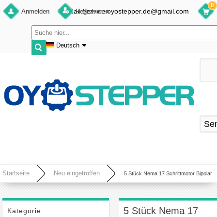
0
E-Mail:Service.oyostepper.de@gmail.com
Anmelden
Registrieren
Deutsch
English
Deutsch
Français
Español
Se
Startseite
Neu eingetroffen
5 Stück Nema 17 Schrittmotor Bipolar
1,8 Grad 59Ncm 2A 4 Drähte Bipolarer Schrittmotor für DIY 3D-Druckermotor CNC
Roboter
5 Stück Nema 17
Kategorie