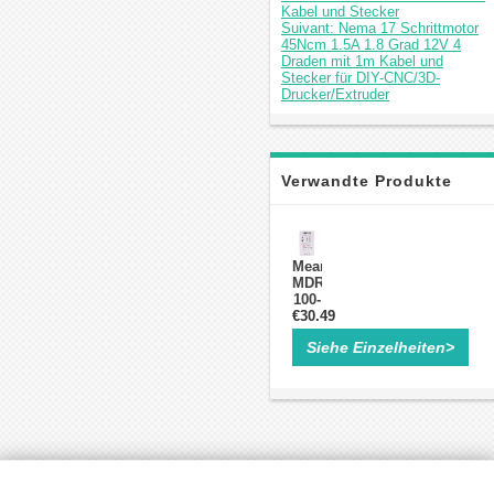
Kabel und Stecker
Suivant: Nema 17 Schrittmotor
45Ncm 1.5A 1.8 Grad 12V 4
Draden mit 1m Kabel und
Stecker für DIY-CNC/3D-
Drucker/Extruder
Verwandte Produkte
Meanwell
MDR-
100-
€30.49
24
100
Siehe Einzelheiten>
W
24
VDC
4 A
115/230
VAC
DIN-
Schienen-
Netzteil