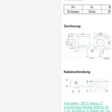
A+
A-
B
Schwarz
Grün
Ro
Zeichnung:
Kabelverbindung
Précédent: 3PCS Nema 17
Schrittmotor Bipolar 45Ncm 2A
2.2V 42x40mm 4 Drähte mit 1m