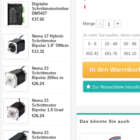
Digitaler
€65.70
Schrittmotortreiber
DM542T
Schrittmotor
€37.02
Treiber 1.0-4.2A 20-
-
+
Menge:
50VDC für Nema
17, 23, 24
Je mehr Sie kaufen, desto mehr
Nema 17 Hybrid-
Schrittmotor
Schrittmotor
5 - 9
10 - 49
50 - 99
Bipolar 1.8° 59Ncm
2A 4 Drähte mit 1m
€13.32
€62.42
€61.76
€61.10
Kabel & Stecker
für 3D
Drucker/CNC
Nema 23
In den Warenkor
Schrittmotor
Bipolar 269oz.in
2,8A 57x57x76mm
€26.24
Zur Wunschliste hinzuf
4-Draht-
Schrittmotor
23HS30-2804S
Nema 23
Schrittmotor
Bipolar 1.8 Grad
1.9Nm 3A 3.36V 4
€26.24
Drähte CNC
Das könnte Sie auch
Schrittmotor DIY
CNC Fräse
Nema 23
interessieren
Schrittmotor