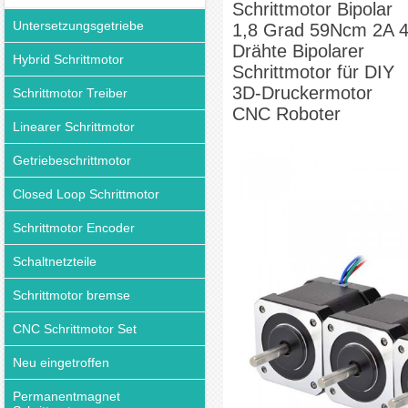
Schrittmotor Bipolar
Untersetzungsgetriebe
1,8 Grad 59Ncm 2A 
Drähte Bipolarer
Hybrid Schrittmotor
Schrittmotor für DIY
3D-Druckermotor
Schrittmotor Treiber
CNC Roboter
Linearer Schrittmotor
Getriebeschrittmotor
Closed Loop Schrittmotor
Schrittmotor Encoder
Schaltnetzteile
Schrittmotor bremse
CNC Schrittmotor Set
Neu eingetroffen
Permanentmagnet