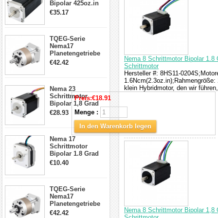
Bipolar 425oz.in
4.2A 57x57x114mm
€35.17
4 Draht Hybrid
Schrittmotor
TQEG-Serie
Nema17
Planetengetriebe
Nema 8 Schrittmotor Bipolar 1.8 
5:1 Spiel 15Arc-
€42.42
Schrittmotor
min für Nema 17
Hersteller #: 8HS11-0204S;Motore
Getriebe
1.6Ncm(2.3oz.in);Rahmengröße: 2
Schrittmotor
klein Hybridmotor, den wir führe
Nema 23
Schrittmotor
Preis:
€18.91
Bipolar 1,8 Grad
2,83Nm 4 A 2,26V
Menge :
€28.93
CNC Hybrid-
Schrittmotor mit 8
In den Warenkorb legen
Anschlüssen
Nema 17
Schrittmotor
Bipolar 1.8 Grad
8.7Ncm 1A 3.5V 4
€10.40
Draden Hybrid-
Schrittmotor
TQEG-Serie
Nema17
Planetengetriebe
Nema 8 Schrittmotor Bipolar 1,8
10:1 Spiel 15Arc-
€42.42
Schrittmotor