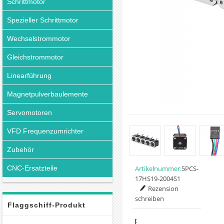
Schrittmotor
Spezieller Schrittmotor
Wechselstrommotor
Gleichstrommotor
Linearführung
Magnetpulverbaulemente
Servomotoren
VFD Frequenzumrichter
Zubehör
CNC-Ersatzteile
Artikelnummer:
5PCS-
17HS19-2004S1
Rezension
schreiben
Flaggschiff-Produkt
Preis: