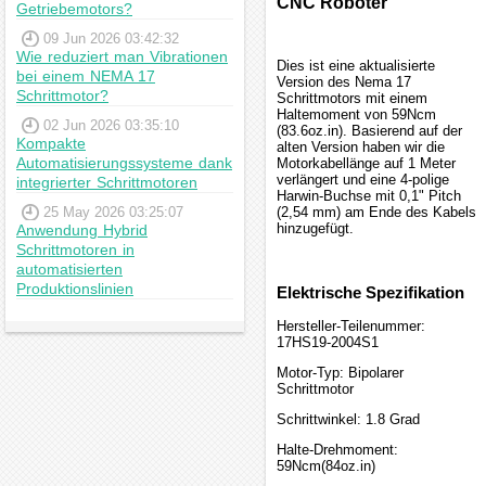
CNC Roboter
Getriebemotors?
09 Jun 2026 03:42:32
Wie reduziert man Vibrationen
Dies ist eine aktualisierte
bei einem NEMA 17
Version des Nema 17
Schrittmotor?
Schrittmotors mit einem
Haltemoment von 59Ncm
02 Jun 2026 03:35:10
(83.6oz.in). Basierend auf der
Kompakte
alten Version haben wir die
Automatisierungssysteme dank
Motorkabellänge auf 1 Meter
verlängert und eine 4-polige
integrierter Schrittmotoren
Harwin-Buchse mit 0,1" Pitch
25 May 2026 03:25:07
(2,54 mm) am Ende des Kabels
hinzugefügt.
Anwendung Hybrid
Schrittmotoren in
automatisierten
Produktionslinien
Elektrische Spezifikation
Hersteller-Teilenummer:
17HS19-2004S1
Motor-Typ: Bipolarer
Schrittmotor
Schrittwinkel: 1.8 Grad
Halte-Drehmoment:
59Ncm(84oz.in)