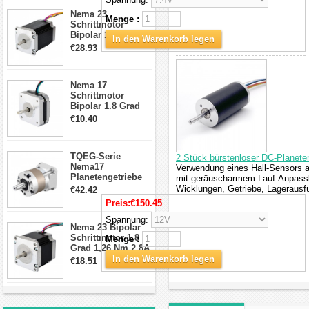
Schrittmotor
Nema 23
Menge :
Schrittmotor
Bipolar 1,8 Grad
In den Warenkorb legen
2,83Nm 4 A 2,26V
€28.93
CNC Hybrid-
Schrittmotor mit 8
Anschlüssen
Nema 17
Schrittmotor
Bipolar 1.8 Grad
8.7Ncm 1A 3.5V 4
€10.40
Draden Hybrid-
Schrittmotor
TQEG-Serie
2 Stück bürstenloser DC-Planete
Nema17
Verwendung eines Hall-Sensors a
Planetengetriebe
mit geräuscharmem Lauf.Anpassba
10:1 Spiel 15Arc-
Wicklungen, Getriebe, Lagerausfü
€42.42
min für Nema 17
Preis:
€150.45
Getriebe
Schrittmotor
Spannung:
Nema 23 Bipolar
Schrittmotor 1,8
Menge :
Grad 1,26 Nm 2,8A
2,5V 4 Drähte
In den Warenkorb legen
€18.51
23hs22-2804s
Hybrid-
Schrittmotor