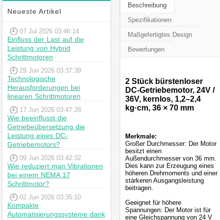
Beschreibung
Neueste Artikel
Spezifikationen
07 Jul 2026 03:46:14
Maßgefertigtes Design
Einfluss der Last auf die
Leistung von Hybrid
Bewertungen
Schrittmotoren
29 Jun 2026 03:37:39
Technologische
2 Stück bürstenloser
Herausforderungen bei
DC-Getriebemotor, 24V /
linearen Schrittmotoren
36V, kernlos, 1,2–2,4
kg·cm, 36 × 70 mm
17 Jun 2026 03:47:28
Wie beeinflusst die
Getriebeübersetzung die
Leistung eines DC-
Merkmale:
Großer Durchmesser: Der Motor
Getriebemotors?
besitzt einen
09 Jun 2026 03:42:32
Außendurchmesser von 36 mm.
Wie reduziert man Vibrationen
Dies kann zur Erzeugung eines
höheren Drehmoments und einer
bei einem NEMA 17
stärkeren Ausgangsleistung
Schrittmotor?
beitragen.
02 Jun 2026 03:35:10
Geeignet für höhere
Kompakte
Spannungen: Der Motor ist für
Automatisierungssysteme dank
eine Gleichspannung von 24 V