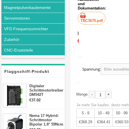
und
Magnetpulverbaulemente
Dokumentation:
Servomotoren
TBC3670.pdf
VFD Frequenzumrichter
Preis:
€387.67
Zubehör
CNC-Ersatzteile
Spannung:
Flaggschiff-Produkt
Digitaler
Schrittmotortreiber
-
+
Menge:
DM542T
Schrittmotor
€37.02
Treiber 1.0-4.2A 20-
Je mehr Sie kaufen, desto mehr
50VDC für Nema
17, 23, 24
5 - 9
10 - 49
50 - 99
Nema 17 Hybrid-
Schrittmotor
Schrittmotor
€368.29
€364.41
€360.53
Bipolar 1.8° 59Ncm
2A 4 Drähte mit 1m