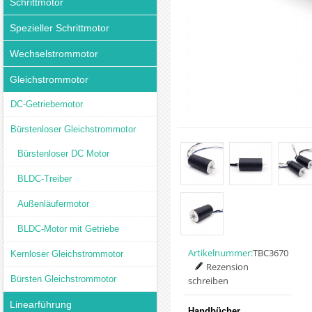
Schrittmotor
Spezieller Schrittmotor
Wechselstrommotor
Gleichstrommotor
DC-Getriebemotor
Bürstenloser Gleichstrommotor
Bürstenloser DC Motor
BLDC-Treiber
Außenläufermotor
BLDC-Motor mit Getriebe
Artikelnummer:
TBC3670
Kernloser Gleichstrommotor
Rezension
Bürsten Gleichstrommotor
schreiben
Linearführung
Handbücher