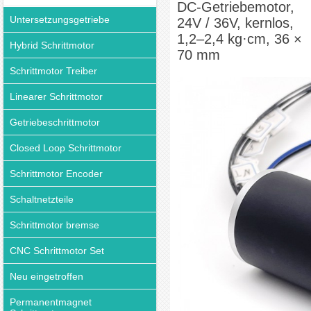
DC-Getriebemotor,
Untersetzungsgetriebe
24V / 36V, kernlos,
1,2–2,4 kg·cm, 36 ×
Hybrid Schrittmotor
70 mm
Schrittmotor Treiber
Linearer Schrittmotor
Getriebeschrittmotor
Closed Loop Schrittmotor
Schrittmotor Encoder
Schaltnetzteile
Schrittmotor bremse
CNC Schrittmotor Set
Neu eingetroffen
Permanentmagnet