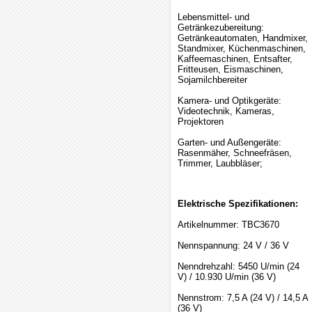
Lebensmittel- und
Getränkezubereitung:
Getränkeautomaten, Handmixer,
Standmixer, Küchenmaschinen,
Kaffeemaschinen, Entsafter,
Fritteusen, Eismaschinen,
Sojamilchbereiter
Kamera- und Optikgeräte:
Videotechnik, Kameras,
Projektoren
Garten- und Außengeräte:
Rasenmäher, Schneefräsen,
Trimmer, Laubbläser;
Elektrische Spezifikationen:
Artikelnummer: TBC3670
Nennspannung: 24 V / 36 V
Nenndrehzahl: 5450 U/min (24
V) / 10.930 U/min (36 V)
Nennstrom: 7,5 A (24 V) / 14,5 A
(36 V)