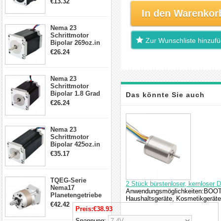
€13.32
Kabel & Stecker
In den Warenkor
für 3D
Drucker/CNC
Nema 23
Schrittmotor
Zur Wunschliste hinzuf
Bipolar 269oz.in
2,8A 57x57x76mm
€26.24
4-Draht-
Schrittmotor
23HS30-2804S
Nema 23
Schrittmotor
Bipolar 1.8 Grad
Das könnte Sie auch
1.9Nm 3A 3.36V 4
€26.24
Drähte CNC
interessieren
Schrittmotor DIY
CNC Fräse
Nema 23
Schrittmotor
Bipolar 425oz.in
4.2A 57x57x114mm
€35.17
4 Draht Hybrid
Schrittmotor
TQEG-Serie
2 Stück bürstenloser, kernloser 
Nema17
Anwendungsmöglichkeiten:BOOTE, 
Planetengetriebe
Haushaltsgeräte, Kosmetikgerät
5:1 Spiel 15Arc-
€42.42
Preis:
€38.93
min für Nema 17
Getriebe
Spannung: