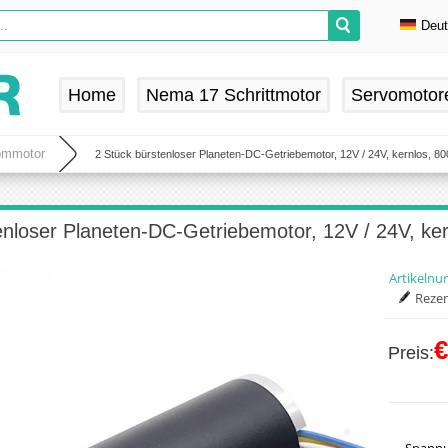
Deu
En
De
Home
Nema 17 Schrittmotor
Servomotor
Fr
Es
rommotor
2 Stück bürstenloser Planeten-DC-Getriebemotor, 12V / 24V, kernlos, 8
enloser Planeten-DC-Getriebemotor, 12V / 24V, ke
Artikeln
Rezen
€
Preis: