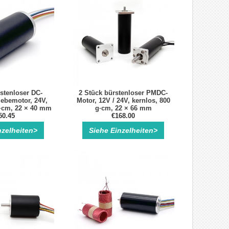
stenloser DC-
2 Stück bürstenloser PMDC-
iebemotor, 24V,
Motor, 12V / 24V, kernlos, 800
g·cm, 22 × 40 mm
g·cm, 22 × 66 mm
50.45
€168.00
nzelheiten>
Siehe Einzelheiten>