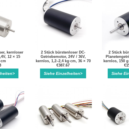
er, kernloser
2 Stück bürstenloser DC-
2 Stück bür
,4V, 12 × 15
Getriebemotor, 24V / 36V,
Planetengetr
·cm
kernlos, 1,2–2,4 kg·cm, 36 × 70
kernlos, 150 
3
€387.67
mm
€1
lheiten>
Siehe Einzelheiten>
Siehe Ei