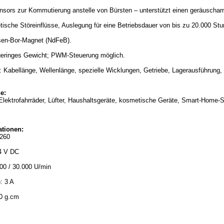
ensors zur Kommutierung anstelle von Bürsten – unterstützt einen geräuschar
ische Störeinflüsse, Auslegung für eine Betriebsdauer von bis zu 20.000 St
sen-Bor-Magnet (NdFeB).
eringes Gewicht; PWM-Steuerung möglich.
Kabellänge, Wellenlänge, spezielle Wicklungen, Getriebe, Lagerausführung, H
e:
ektrofahrräder, Lüfter, Haushaltsgeräte, kosmetische Geräte, Smart-Home-S
ationen:
2260
4 V DC
00 / 30.000 U/min
: 3 A
0 g.cm