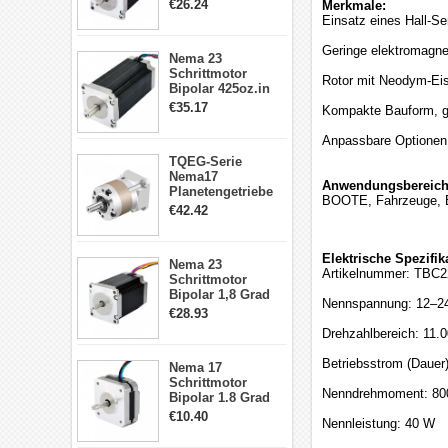
1.9Nm 3A 3.36V 4
€26.24
Merkmale:
Drähte CNC
Einsatz eines Hall-S
Schrittmotor DIY
CNC Fräse
Geringe elektromagnet
Nema 23
Schrittmotor
Rotor mit Neodym-Ei
Bipolar 425oz.in
4.2A 57x57x114mm
€35.17
Kompakte Bauform, g
4 Draht Hybrid
Schrittmotor
Anpassbare Optionen: 
TQEG-Serie
Nema17
Anwendungsbereich
Planetengetriebe
BOOTE, Fahrzeuge, El
5:1 Spiel 15Arc-
€42.42
min für Nema 17
Getriebe
Schrittmotor
Elektrische Spezifik
Nema 23
Artikelnummer: TBC
Schrittmotor
Bipolar 1,8 Grad
Nennspannung: 12–2
2,83Nm 4 A 2,26V
€28.93
CNC Hybrid-
Drehzahlbereich: 11.0
Schrittmotor mit 8
Anschlüssen
Betriebsstrom (Dauer)
Nema 17
Schrittmotor
Nenndrehmoment: 80
Bipolar 1.8 Grad
8.7Ncm 1A 3.5V 4
€10.40
Nennleistung: 40 W
Draden Hybrid-
Schrittmotor