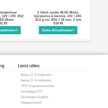
ürstenloser
2 Stück runder BLDC-Motor,
 12V / 24V, Ø12
bürstenlos & kernlos, 12V / 24V,
DC-Motor
32,6 g·cm, Ø16 × 36 mm, 2 mm
81.59
€19.45
Welle
nzelheiten>
Siehe Einzelheiten>
ung
Liens utiles
Nema 17 Schrittmotor
Nema 23 Schrittmotor
VFD Frequenzumrichter
Oyostepper ES
Oyostepper English
Steppermotorfr