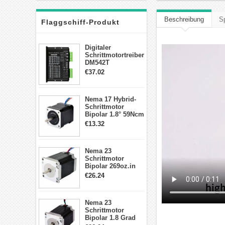
Beschreibung
Sp
Flaggschiff-Produkt
Digitaler
Schrittmotortreiber
DM542T
Schrittmotor
€37.02
Treiber 1.0-4.2A 20-
50VDC für Nema
17, 23, 24
Nema 17 Hybrid-
Schrittmotor
Schrittmotor
Bipolar 1.8° 59Ncm
2A 4 Drähte mit 1m
€13.32
Kabel & Stecker
für 3D
Drucker/CNC
Nema 23
Schrittmotor
Bipolar 269oz.in
2,8A 57x57x76mm
€26.24
4-Draht-
Schrittmotor
23HS30-2804S
Nema 23
Schrittmotor
Bipolar 1.8 Grad