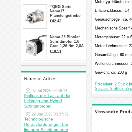
Motortyp: Bürstenlos
TQEG-Serie
Effizienzklasse: IE4
Nema17
Planetengetriebe
Geräuschpegel: ca. 
10:1 Spiel 15Arc-
€42.42
min für Nema 17
Mechanische Spezifik
Getriebe
Schrittmotor
Nema 23 Bipolar
Motorgehäuse: 22 ×
Schrittmotor 1,8
Grad 1,26 Nm 2,8A
Motordurchmesser: 
2,5V 4 Drähte
€18.51
23hs22-2804s
Gesamtlänge: 60 mm
Hybrid-
Schrittmotor
Wellendurchmesser:
Gewicht: ca. 200 g
Neueste Artikel
Précédent: 2 Stück b
Suivant: 2 Stück bür
07 Jul 2026 03:46:14
Einfluss der Last auf die
Leistung von Hybrid
Schrittmotoren
Verwandte Prod
29 Jun 2026 03:37:39
Technologische
Herausforderungen bei
linearen Schrittmotoren