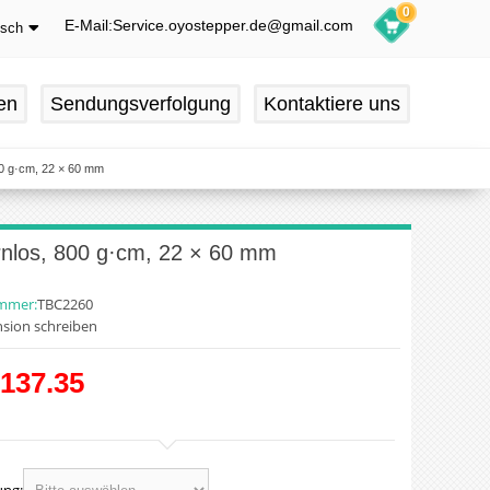
0
E-Mail:Service.oyostepper.de@gmail.com
tsch
glish
utsch
en
Sendungsverfolgung
Kontaktiere uns
ançais
pañol
00 g·cm, 22 × 60 mm
rnlos, 800 g·cm, 22 × 60 mm
ummer:
TBC2260
sion schreiben
137.35