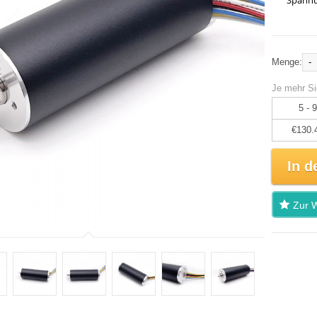
Spannu
-
Menge:
Je mehr Si
5 - 9
€130.
In d
Zur W