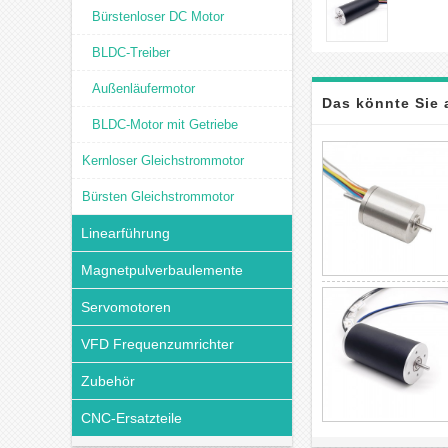
Bürstenloser DC Motor
BLDC-Treiber
Außenläufermotor
Das könnte Sie 
BLDC-Motor mit Getriebe
Kernloser Gleichstrommotor
Bürsten Gleichstrommotor
Linearführung
Magnetpulverbaulemente
Servomotoren
VFD Frequenzumrichter
Zubehör
CNC-Ersatzteile