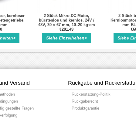
er, kernloser
2 Stück Mikro-DC-Motor,
2 Stück b
etengetriebe,
bürstenlos und kernlos, 24V /
Kernlosmotor,
2 mm
48V, 30 × 67 mm, 10–20 kg·cm
mm BL
00
Drehmoment
€281.49
€6
lheiten>
Siehe Einzelheiten>
Siehe Ei
und Versand
Rückgabe und Rückerstatt
methoden
Rückerstattung-Politik
dingungen
Rückgaberecht
ig gestellte Fragen
Produktgarantie
erfolgung