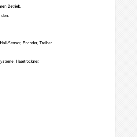
men Betrieb.
unden.
all-Sensor, Encoder, Treiber.
ysteme, Haartrockner.