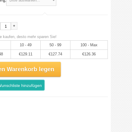
ng:
+
e kaufen, desto mehr sparen Sie!
10 - 49
50 - 99
100 - Max
48
€129.11
€127.74
€126.36
en Warenkorb legen
unschliste hinzufügen