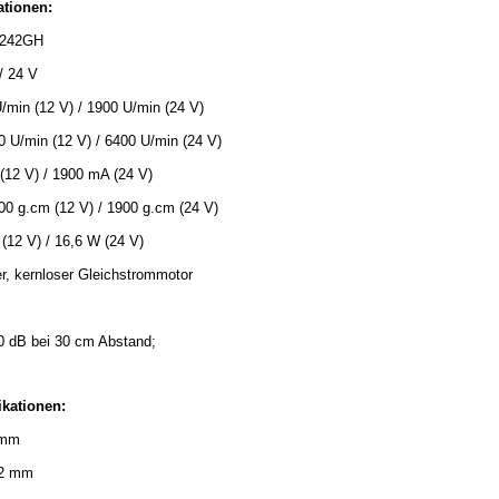
ationen:
3242GH
/ 24 V
/min (12 V) / 1900 U/min (24 V)
0 U/min (12 V) / 6400 U/min (24 V)
12 V) / 1900 mA (24 V)
0 g.cm (12 V) / 1900 g.cm (24 V)
(12 V) / 16,6 W (24 V)
r, kernloser Gleichstrommotor
0 dB bei 30 cm Abstand;
kationen:
 mm
32 mm