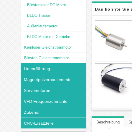
Bürstenloser DC Motor
Das könnte Sie 
BLDC-Treiber
Außenläufermotor
BLDC-Motor mit Getriebe
Kernloser Gleichstrommotor
Bürsten Gleichstrommotor
Linearführung
Magnetpulverbaulemente
Servomotoren
VFD Frequenzumrichter
Zubehör
Beschreibung
Sp
CNC-Ersatzteile