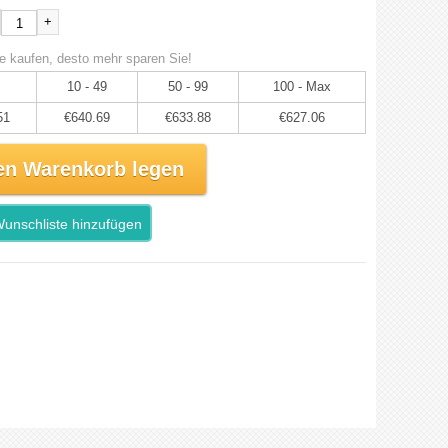
+
e kaufen, desto mehr sparen Sie!
10 - 49
50 - 99
100 - Max
51
€640.69
€633.88
€627.06
en Warenkorb legen
unschliste hinzufügen