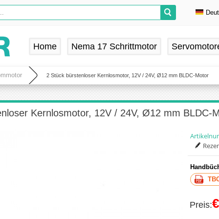
Deu
En
De
Home
Nema 17 Schrittmotor
Servomotor
Fr
Es
rommotor
2 Stück bürstenloser Kernlosmotor, 12V / 24V, Ø12 mm BLDC-Motor
tenloser Kernlosmotor, 12V / 24V, Ø12 mm BLDC-M
Artikeln
Rezen
Handbüch
TBC
€
Preis: