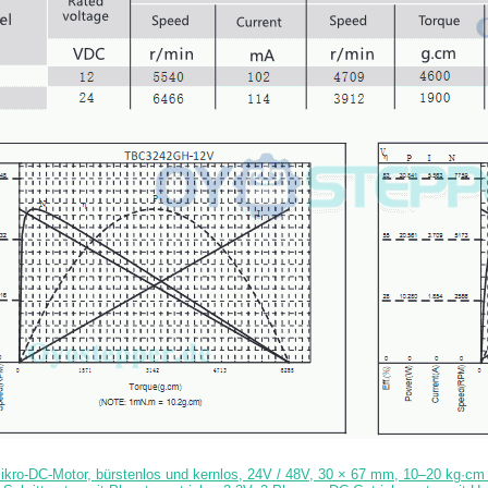
ikro-DC-Motor, bürstenlos und kernlos, 24V / 48V, 30 × 67 mm, 10–20 kg·