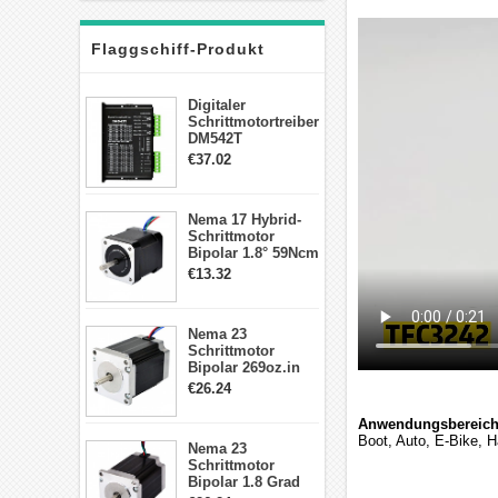
Flaggschiff-Produkt
Digitaler
Schrittmotortreiber
DM542T
Schrittmotor
€37.02
Treiber 1.0-4.2A 20-
50VDC für Nema
17, 23, 24
Nema 17 Hybrid-
Schrittmotor
Schrittmotor
Bipolar 1.8° 59Ncm
2A 4 Drähte mit 1m
€13.32
Kabel & Stecker
für 3D
Drucker/CNC
Nema 23
Schrittmotor
Bipolar 269oz.in
2,8A 57x57x76mm
€26.24
4-Draht-
Schrittmotor
Anwendungsbereich
23HS30-2804S
Boot, Auto, E-Bike, 
Nema 23
Schrittmotor
Bipolar 1.8 Grad