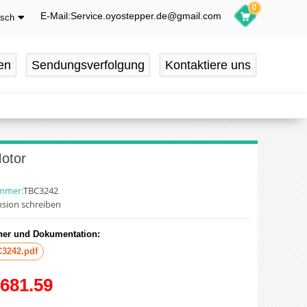
0
E-Mail:Service.oyostepper.de@gmail.com
tsch
glish
utsch
en
Sendungsverfolgung
Kontaktiere uns
ançais
pañol
otor
ummer:
TBC3242
sion schreiben
er und Dokumentation:
3242.pdf
681.59