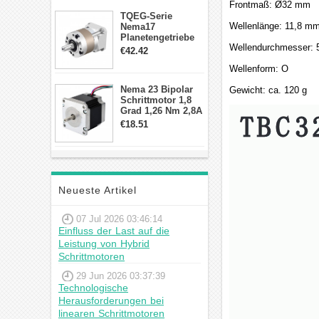
Frontmaß: Ø32 mm
TQEG-Serie
Wellenlänge: 11,8 m
Nema17
Planetengetriebe
Wellendurchmesser:
10:1 Spiel 15Arc-
€42.42
min für Nema 17
Wellenform: O
Getriebe
Schrittmotor
Nema 23 Bipolar
Gewicht: ca. 120 g
Schrittmotor 1,8
Grad 1,26 Nm 2,8A
2,5V 4 Drähte
€18.51
23hs22-2804s
Hybrid-
Schrittmotor
Neueste Artikel
07 Jul 2026 03:46:14
Einfluss der Last auf die
Leistung von Hybrid
Schrittmotoren
29 Jun 2026 03:37:39
Technologische
Herausforderungen bei
linearen Schrittmotoren