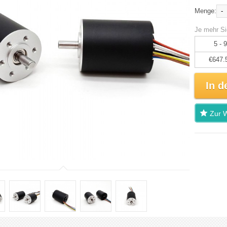
-
Menge:
Je mehr Si
5 - 9
€647.
In d
Zur W