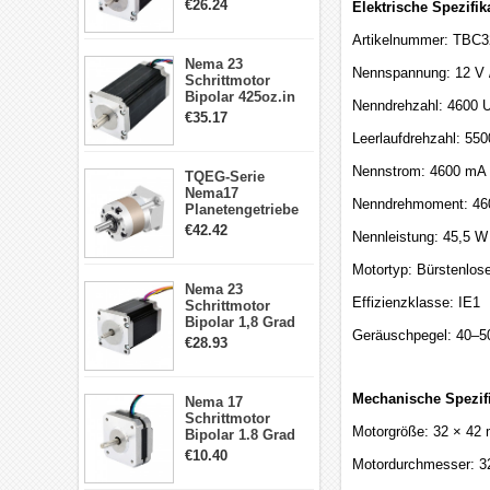
1.9Nm 3A 3.36V 4
€26.24
Elektrische Spezifik
Drähte CNC
Schrittmotor DIY
Artikelnummer: TBC
CNC Fräse
Nema 23
Nennspannung: 12 V 
Schrittmotor
Bipolar 425oz.in
Nenndrehzahl: 4600 U
4.2A 57x57x114mm
€35.17
4 Draht Hybrid
Leerlaufdrehzahl: 550
Schrittmotor
Nennstrom: 4600 mA (
TQEG-Serie
Nema17
Nenndrehmoment: 460
Planetengetriebe
5:1 Spiel 15Arc-
€42.42
Nennleistung: 45,5 W 
min für Nema 17
Getriebe
Motortyp: Bürstenlose
Schrittmotor
Nema 23
Effizienzklasse: IE1
Schrittmotor
Bipolar 1,8 Grad
Geräuschpegel: 40–5
2,83Nm 4 A 2,26V
€28.93
CNC Hybrid-
Schrittmotor mit 8
Anschlüssen
Mechanische Spezifi
Nema 17
Schrittmotor
Motorgröße: 32 × 42
Bipolar 1.8 Grad
8.7Ncm 1A 3.5V 4
€10.40
Motordurchmesser: 
Draden Hybrid-
Schrittmotor